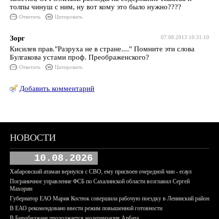
толпы чинуш с ним, ну вот кому это было нужно????
Ответить
Цитировать
Зорг
07.08.2013 10:31:10
Кисилев прав."Разруха не в стране...." Помните эти слова
Булгакова устами проф. Преображенского?
Ответить
Цитировать
Добавить комментарий
НОВОСТИ
10.08.2026
Хабаровский атаман вернулся с СВО, ему присвоен очередной чин - есаул
Пограничное управление ФСБ по Сахалинской области возглавил Сергей
Махорин
Губернатор ЕАО Мария Костюк совершила рабочую поездку в Ленинский район
В ЕАО рекомендовано ввести режим повышенной готовности
В Биробиджане продолжается модернизация Арбата