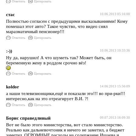
Ответить
Цитировать
стас
10.06.2013 05:16:08
Полностью согласен с предыдущими высказываниями! Кому
помешал этот авто? Такое чувство, что видео снял
маразматичный пенсионер!!!
Ответить
Цитировать
:-))
10.06.2013 10:33:36
Ну да, нарушил! А что шуметь так? Может быть, он
беременную жену в роддом срочно вёз!
Ответить
Цитировать
koldor
14.06.2013 15:56:09
а наши телевизионщики,ещё и показали это!!! во при-рки!!!
интересно,как на это отреагирует В.И. ?!
Ответить
Цитировать
Борис справедливый
09.07.2013 16:09:30
Вот не было этого министерства, вот стало министерство.
Реально как дальневочтоник я ничего не заметил, а бюджет
заметил, ОГРОМНЫЕ расходы на содержание Ишаева и