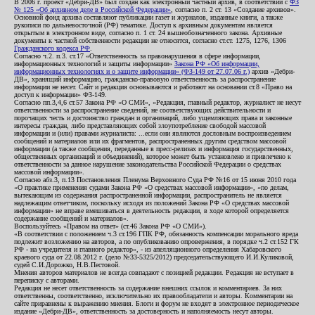
В 2006 г. проект «Дебри-ДВ» был создан как электронный частный архив, в соответствии с
ФЗ
№ 125 «Об архивном деле в Российской Федерации»
, согласно п. 2 ст. 13 «Создание архивов».
Основной фонд архива составляют публикации газет и журналов, изданные книги, а также
рукописи по дальневосточной (РФ) тематике. Доступ к архивным документам является
открытым в электронном виде, согласно п. 1 ст. 24 вышеобозначенного закона. Архивные
документы к частной собственности редакции не относятся, согласно ст.ст. 1275, 1276, 1306
Гражданского кодекса РФ
.
Согласно ч.2. п.3. ст.17 «Ответственность за правонарушения в сфере информации,
информационных технологий и защиты информации»
Закона РФ «Об информации,
информационных технологиях и о защите информации» (ФЗ-149 от 27.07.06 г.)
архив «Дебри-
ДВ», хранящий информацию, гражданско-правовую ответственность за распространение
информации не несет. Сайт и редакция основываются и работают на основании ст.8 «Право на
доступ к информации» ФЗ-149.
Согласно пп.3,4,6 ст.57 Закона РФ «О СМИ», «Редакция, главный редактор, журналист не несут
ответственности за распространение сведений, не соответствующих действительности и
порочащих честь и достоинство граждан и организаций, либо ущемляющих права и законные
интересы граждан, либо представляющих собой злоупотребление свободой массовой
информации и (или) правами журналиста: ...если они являются дословным воспроизведением
сообщений и материалов или их фрагментов, распространенных другим средством массовой
информации (а также сообщения, переданные в пресс-релизах и информация государственных,
общественных организаций и объединений), которое может быть установлено и привлечено к
ответственности за данное нарушение законодательства Российской Федерации о средствах
массовой информации».
Согласно абз.3, п.13 Постановления Пленума Верховного Суда РФ №16 от 15 июня 2010 года
«О практике применения судами Закона РФ «О средствах массовой информации», «по делам,
вытекающим из содержания распространенной информации, распространитель не является
надлежащим ответчиком, поскольку исходя из положений Закона РФ «О средствах массовой
информации» не вправе вмешиваться в деятельность редакции, в ходе которой определяется
содержание сообщений и материалов».
Воспользуйтесь «Правом на ответ» (ст.46 Закона РФ «О СМИ»).
«В соответствии с положением ч.3 ст.196 ГПК РФ, обязанность компенсации морального вреда
подлежит возложению на авторов, а по опубликованию опровержения, в порядке ч.2 ст.152 ГК
РФ - на учредителя и главного редактор», - из апелляционного определения Хабаровского
краевого суда от 22.08.2012 г. (дело №33-5325/2012) председательствующего И.И.Куликовой,
судей С.И.Дорожко, Н.В.Пестовой.
Мнения авторов материалов не всегда совпадают с позицией редакции. Редакция не вступает в
переписку с авторами.
Редакция не несет ответственность за содержание внешних ссылок и комментариев. За них
ответственны, соответственно, исключительно их правообладатели и авторы. Комментарии на
сайте приравнены к выражению мнения. Блоги и форум не входят в электронное периодическое
издание «Дебри-ДВ», ответственность за достоверность и наполняемость несут авторы.