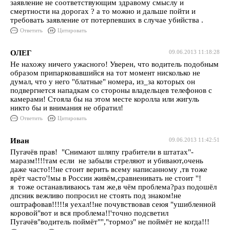
заявление не соответствующим здравому смыслу и
смертности на дорогах ? а то можно и дальше пойти и
требовать заявление от потерпевших в случае убийства .
Ответить
Цитировать
ОЛЕГ
09.06.2013 11:18:28
Не нахожу ничего ужасного! Уверен, что водитель подобным
образом припарковавшийся на тот момент нисколько не
думал, что у него "блатные" номера, из_за которых он
подвергнется нападкам со стороны владельцев телефонов с
камерами! Стояла бы на этом месте королла или жигуль
никто бы и внимания не обратил!
Ответить
Цитировать
Иван
09.06.2013 11:42:51
Пугачёв прав! "Снимают шляпу грабители в штатах"-
маразм!!!!там если не забыли стреляют и убивают,очень
даже часто!!!не стоит верить всему написанному ,тв тоже
врёт часто'!мы в России живём,сравненивать не стоит ''!
я тоже останавливаюсь там же,в чём проблема?раз подошёл
дпсник вежливо попросил не стоять под знаком!не
оштрафовав!!!!!я уехал!!не почувствовав сеюя "ушибленной
коровой"вот и вся проблема!!'точно подсветил
Пугачёв"водитель поймёт"","тормоз" не поймёт не когда!!!