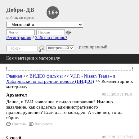
Дебри-ДВ
мобильная версия
Логин
Пароль
Регистрация
/
Забыли пароль?
расширенный
Комментарии к материалу
Главная
>>
ВИДЕО фильмы
>>
V.I.P. «Nissan Teana» в
Хабаровске по встречной полосе (ВИДЕО)
>> Комментарии к
материалу
Архангел
08.06.2013 01:48:41
Денис, в ГАИ заявление с видео направили? Именно
заявление, как свидетель административного
правонарушения? Если да, то молодец. А если нет, тогда
вброс.
Ответить
Цитировать
Сергей
08.06.2013 02:07:43