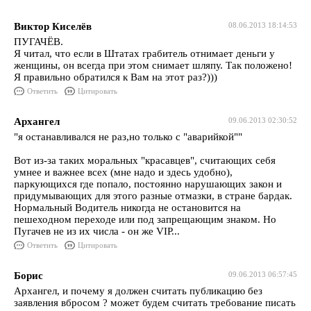
Виктор Киселёв
08.06.2013 18:14:53
ПУГАЧЁВ.
Я читал, что если в Штатах грабитель отнимает деньги у
женщины, он всегда при этом снимает шляпу. Так положено!
Я правильно обратился к Вам на этот раз?)))
Ответить
Цитировать
Архангел
09.06.2013 02:30:52
"я останавливался не раз,но только с "аварийкой""
Вот из-за таких моральных "красавцев", считающих себя
умнее и важнее всех (мне надо и здесь удобно),
паркующихся где попало, постоянно нарушающих закон и
придумывающих для этого разные отмазки, в стране бардак.
Нормальный Водитель никогда не остановится на
пешеходном переходе или под запрещающим знаком. Но
Пугачев не из их числа - он же VIP...
Ответить
Цитировать
Борис
09.06.2013 06:57:45
Архангел, и почему я должен считать публикацию без
заявления вбросом ? может будем считать требование писать