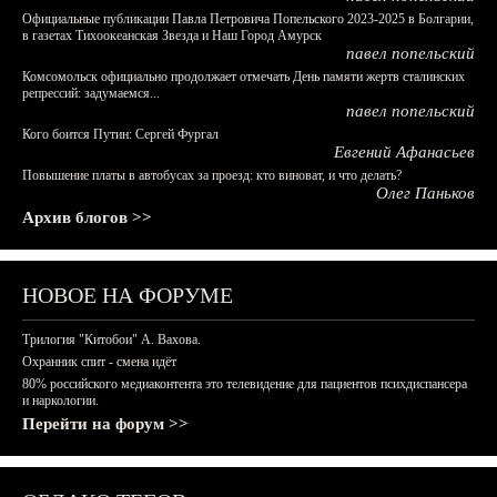
Официальные публикации Павла Петровича Попельского 2023-2025 в Болгарии,
в газетах Тихоокеанская Звезда и Наш Город Амурск
павел попельский
Комсомольск официально продолжает отмечать День памяти жертв сталинских
репрессий: задумаемся...
павел попельский
Кого боится Путин: Сергей Фургал
Евгений Афанасьев
Повышение платы в автобусах за проезд: кто виноват, и что делать?
Олег Паньков
Архив блогов >>
НОВОЕ НА ФОРУМЕ
Трилогия "Китобои" А. Вахова.
Охранник спит - смена идёт
80% российского медиаконтента это телевидение для пациентов психдиспансера
и наркологии.
Перейти на форум >>