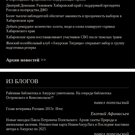
Дмитрий Демешин: Развиваем Хабаровский край с поддержкой президента
России и полпредства ДФО
Более тысячи наблюдателей обеспечат законность и прозрачность выборов в
Хабаровском крае
Добыть рекордное количество золота, меди и олова планируют горняки
Хабаровского края
Хабаровские врачи восстанавливают участников СВО после тяжелых травм
Женский волейбольный клуб «Амурские Тигрицы» открывает набор в группу
подготовки резерва
Архив новостей >>
ИЗ БЛОГОВ
Районная библиотека в Амурске уничтожена. На очереди библиотека
Островского в Комсомольске?!
павел попельский
Голая вечеринка Роснано 2015г. Итог.
Евгений Афанасьев
Новые находки Павла Петровича Попельского: Архив газеты Природа и
аномальные явления, Неизвестная карта НижнеАмурЛага и Последние выставки
автора в Амурске по 2025
павел попельский