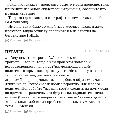
Гаишники скажут - проведите осмотр места происшествия,
приведите несколько свидетелей нарушения, сообщите кто
правила нарушил.
Тогда мы дело заведем и штраф наложем, а так спасибо
Вам товарищ.
Именно так и было со мной пару месяцев назад, и даже
прокурор такую отписку переписал и мне ответил на
бездействие ГИБДД.
Ответить
Цитировать
ПУГАЧЁВ
08.06.2013 10:54:21
....."иду некого не трогаю"..."стоит не кого не
трогает".....верно?тогда в чём проблема?номера и
вседозволенность напрягает?возможно.....за рулём
водитель,который никогда не купит себе машину на свою
зарплату!("не каждый хомячёк в поле
агроном")....припарковавшись подобным образом начать
движение по "встречке" наиболее вероятно для любого
водителя.Попробуйте "парконуться"и сходить на почту,если
во времени ограничены это будет сложно.(водитель меня
поймёт)Очень часто напрегают извозчики "важных душ" ,но
это ,не такая глобальная проблема и не такая уж важная
тема.......мелочи ..........
Ответить
Цитировать