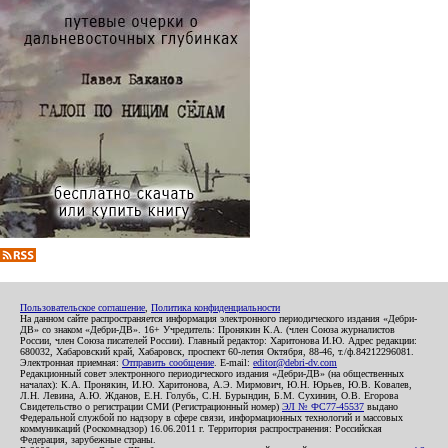
Пользовательское соглашение
,
Политика конфиденциальности
На данном сайте распространяется информация электронного периодического издания «Дебри-
ДВ» со знаком «Дебри-ДВ». 16+ Учредитель: Пронякин К.А. (член Союза журналистов
России, член Союза писателей России). Главный редактор: Харитонова И.Ю. Адрес редакции:
680032, Хабаровский край, Хабаровск, проспект 60-летия Октября, 88-46, т./ф.84212296081.
Электронная приемная:
Отправить сообщение
. E-mail:
editor@debri-dv.com
Редакционный совет электронного периодического издания «Дебри-ДВ» (на общественных
началах): К.А. Пронякин, И.Ю. Харитонова, А.Э. Мирмович, Ю.Н. Юрьев, Ю.В. Ковалев,
Л.Н. Левина, А.Ю. Жданов, Е.Н. Голубь, С.Н. Бурындин, Б.М. Сухинин, О.В. Егорова
Свидетельство о регистрации СМИ (Регистрационный номер)
ЭЛ № ФС77-45537
выдано
Федеральной службой по надзору в сфере связи, информационных технологий и массовых
коммуникаций (Роскомнадзор) 16.06.2011 г. Территория распространения: Российская
Федерация, зарубежные страны.