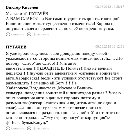
Виктор Киселёв
08.06.2013 12:38:17
Уважаемый ПУГАЧЁВ
А ВАМ СЛАБО? - и Вас самого удивит скорость, с которой
Ваше мнение может существенно измениться! Корова не
ошушает своего неравенства, пока её не огреют кнутом.
Ответить
Цитировать
ПУГАЧЁВ
08.06.2013 16:12:51
Я уже вроде озвучивал свои доводы,по поводу своей
уважаемости со стороны незнакомых мне личностей...... .По
поводу "Слабо",не Слабо!!!!(читайте
внимательней!!!!!),ВОДИТЕЛЬ Поймёт!!!!но не вечный
пешеход!!!!!!нужно быть адекватным жителем и водителем
авто,Хабаровска!!!если - эти условия отсутствуют!!!не стоит
размышлять!!!смешно ей Богу!!!!!!!в
Хабаровске,Владивостоке ,Москве и Ванино-
культура поведения водителей и пешиходов разная!!!!имею
опыт вождения авто в данных городах,поэтому и
размышляю(слесарь-сантехник и водитель авто,не одно и
тоже).....а по сюжету :в этом месте возле почты я
останавливался не раз,но только с "аварийкой" и от этого не
кто не пострадал....."Эту страну погубит коррупция"к/
ф"Чел.с бульв.Капуц."
Ответить
Цитировать