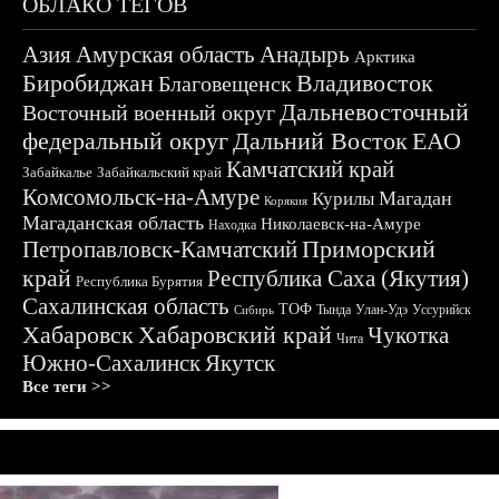
ОБЛАКО ТЕГОВ
Азия
Амурская область
Анадырь
Арктика
Биробиджан
Владивосток
Благовещенск
Дальневосточный
Восточный военный округ
федеральный округ
Дальний Восток
ЕАО
Камчатский край
Забайкалье
Забайкальский край
Комсомольск-на-Амуре
Магадан
Курилы
Корякия
Магаданская область
Николаевск-на-Амуре
Находка
Приморский
Петропавловск-Камчатский
край
Республика Саха (Якутия)
Республика Бурятия
Сахалинская область
ТОФ
Тында
Улан-Удэ
Уссурийск
Сибирь
Хабаровск
Хабаровский край
Чукотка
Чита
Южно-Сахалинск
Якутск
Все теги >>