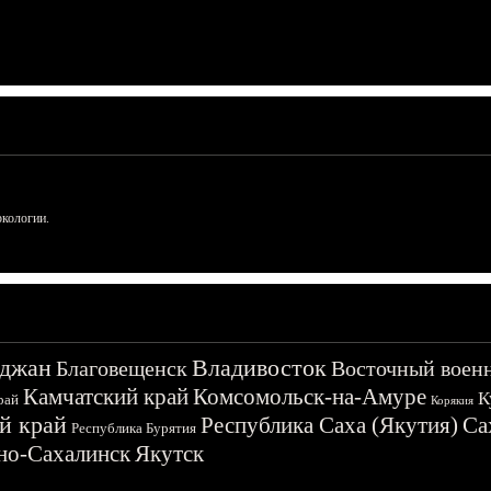
ркологии.
джан
Владивосток
Благовещенск
Восточный воен
Камчатский край
Комсомольск-на-Амуре
К
рай
Корякия
й край
Республика Саха (Якутия)
Са
Республика Бурятия
о-Сахалинск
Якутск