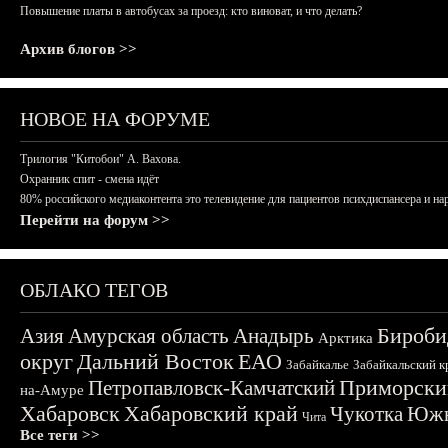
Повышение платы в автобусах за проезд: кто виноват, и что делать?
Архив блогов >>
НОВОЕ НА ФОРУМЕ
Трилогия "Китобои" А. Вахова.
Охранник спит - смена идёт
80% российского медиаконтента это телевидение для пациентов психдиспансера и на
Перейти на форум >>
ОБЛАКО ТЕГОВ
Бироби
Азия
Амурская область
Анадырь
Арктика
округ
Дальний Восток
ЕАО
Забайкалье
Забайкальский к
Приморски
Петропавловск-Камчатский
на-Амуре
Хабаровск
Хабаровский край
Чукотка
Южн
Чита
Все теги >>