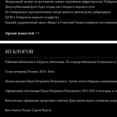
Федеральный эксперт по достоинству оценил спортивную инфраструктуру Хабаровс
Дноуглубительный флот будет создан для Северного морского пути
На Хабаровском судостроительном заводе началось производство дебаркадеров
ЦУМ в Хабаровске вернули государству
Бывший судоремонтный завод «Якорь» в Советской Гавани планируют восстановить
Архив новостей >>
ИЗ БЛОГОВ
Районная библиотека в Амурске уничтожена. На очереди библиотека Островского в
Голая вечеринка Роснано 2015г. Итог.
Новые находки Павла Петровича Попельского: Архив газеты Природа и аномальные
Официальные публикации Павла Петровича Попельского 2023-2025 в Болгарии, в г
Комсомольск официально продолжает отмечать День памяти жертв сталинских репрес
Кого боится Путин: Сергей Фургал