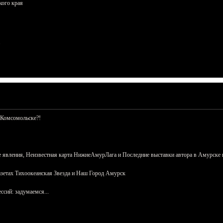
кого края
 Комсомольске?!
 явления, Неизвестная карта НижнеАмурЛага и Последние выставки автора в Амурске 
азетах Тихоокеанская Звезда и Наш Город Амурск
сий: задумаемся...