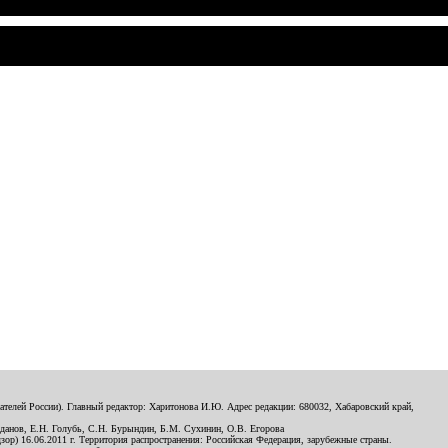
телей России). Главный редактор: Харитонова И.Ю. Адрес редакции: 680032, Хабаровский край,
данов, Е.Н. Голубь, С.Н. Бурындин, Б.М. Сухинин, О.В. Егорова
р) 16.06.2011 г. Территория распространения: Российская Федерация, зарубежные страны.