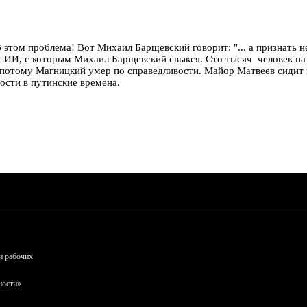
 В этом проблема! Вот Михаил Барщевский говорит: "... а признат
 с которым Михаил Барщевский свыкся. Сто тысяч человек на реф
))И потому Магницкий умер по справедливости. Майор Матвеев сидит
ости в путинские времена.
и рабочих
ности»