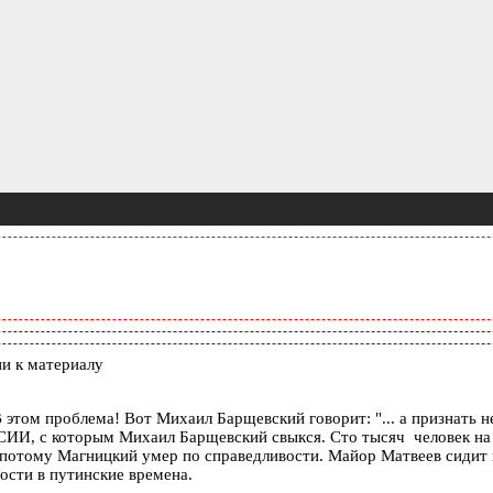
и к материалу
 В этом проблема! Вот Михаил Барщевский говорит: "... а признат
 с которым Михаил Барщевский свыкся. Сто тысяч человек на реф
))И потому Магницкий умер по справедливости. Майор Матвеев сидит
ости в путинские времена.