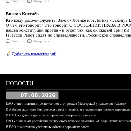
Ответить
Цитировать
Виктор Киселёв
Кто кому должен служить: Закон - Логике или Логика - Закону?
О чём это говорит? Это говорит О СОСТОЯНИИ ПРАВА В РОССИИ,
нашей конституции против - и будет так, как он сказал! Три!)
И Пусси Райот сидят по справедливости. Российской справедлив
Ответить
Цитировать
Добавить комментарий
НОВОСТИ
07.08.2026
ЕАО станет пилотным регионом нового проекта Мастерской управления «Сенеж»
В Хабаровском крае быстрее всего растут зарплаты у административного персонала 
В ЕАО обсудили стратегию сохранения исторической памяти
ЕАО - в числе 40 российских регионов-участников кампании «Продвижение безопас
В ЕАО значительно увеличены объемы дорожных работ