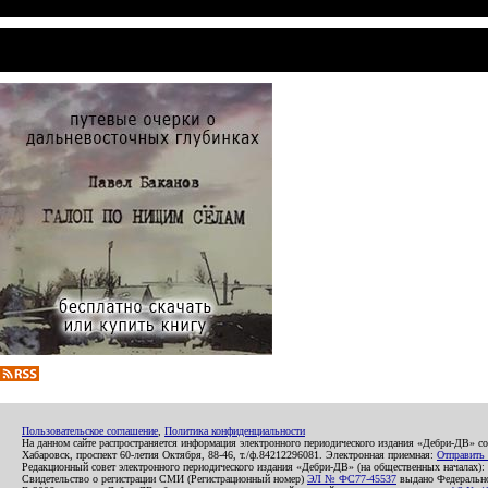
Пользовательское соглашение
,
Политика конфиденциальности
На данном сайте распространяется информация электронного периодического издания «Дебри-ДВ» с
Хабаровск, проспект 60-летия Октября, 88-46, т./ф.84212296081. Электронная приемная:
Отправить
Редакционный совет электронного периодического издания «Дебри-ДВ» (на общественных началах
Свидетельство о регистрации СМИ (Регистрационный номер)
ЭЛ № ФС77-45537
выдано Федеральной