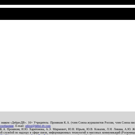
о знаком «Дебри-ДВ». 16+ Учредитель: Пронякин К.А. (член Союза журналистов России, член Союза писа
 сообщение
. E-mail:
editor@debri-dv.com
): К.А. Пронякин, И.Ю. Харитонова, А.Э. Мирмович, Ю.Н. Юрьев, Ю.В. Ковалев, Л.Н. Левина, А.Ю. Ж
 службой по надзору в сфере связи, информационных технологий и массовых коммуникаций (Роскомнадзо