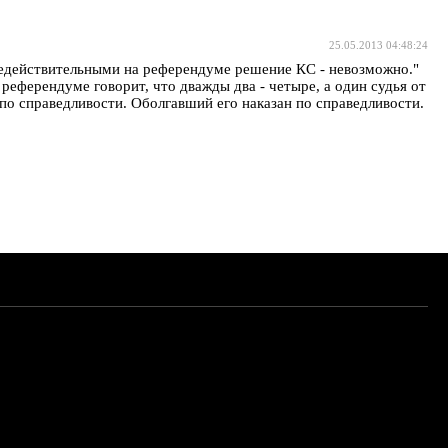
25.05.2013 04:48:24
ь недействительными на референдуме решение КС - невозможно."
ерендуме говорит, что дважды два - четыре, а один судья от
 по справедливости. Оболгавший его наказан по справедливости.