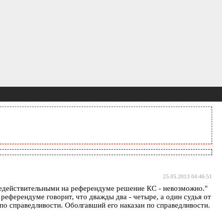
25.05.2013 04:46:51
ь недействительными на референдуме решение КС - невозможно."
ерендуме говорит, что дважды два - четыре, а один судья от
 по справедливости. Оболгавший его наказан по справедливости.