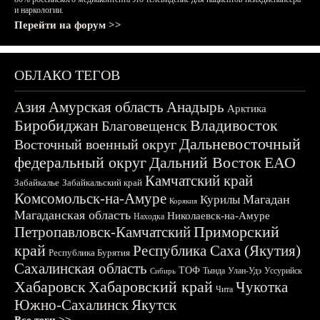
и наркологии.
Перейти на форум >>
ОБЛАКО ТЕГОВ
Азия
Амурская область
Анадырь
Арктика
Биробиджан
Владивосток
Благовещенск
Дальневосточный
Восточный военный округ
федеральный округ
Дальний Восток
ЕАО
Камчатский край
Забайкалье
Забайкальский край
Комсомольск-на-Амуре
Магадан
Курилы
Корякия
Магаданская область
Николаевск-на-Амуре
Находка
Приморский
Петропавловск-Камчатский
край
Республика Саха (Якутия)
Республика Бурятия
Сахалинская область
ТОФ
Тында
Улан-Удэ
Уссурийск
Сибирь
Хабаровск
Хабаровский край
Чукотка
Чита
Южно-Сахалинск
Якутск