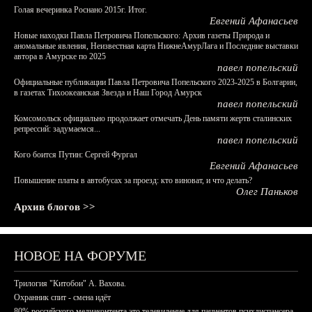
Голая вечеринка Роснано 2015г. Итог.
Евгений Афанасьев
Новые находки Павла Петровича Попельского: Архив газеты Природа и
аномальные явления, Неизвестная карта НижнеАмурЛага и Последние выставки
автора в Амурске по 2025
павел попельский
Официальные публикации Павла Петровича Попельского 2023-2025 в Болгарии,
в газетах Тихоокеанская Звезда и Наш Город Амурск
павел попельский
Комсомольск официально продолжает отмечать День памяти жертв сталинских
репрессий: задумаемся...
павел попельский
Кого боится Путин: Сергей Фургал
Евгений Афанасьев
Повышение платы в автобусах за проезд: кто виноват, и что делать?
Олег Паньков
Архив блогов >>
НОВОЕ НА ФОРУМЕ
Трилогия "Китобои" А. Вахова.
Охранник спит - смена идёт
80% российского медиаконтента это телевидение для пациентов психдиспансера