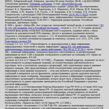
680032, Хабаровский край, Хабаровск, проспект 60-летия Октября, 88-46, т./ф.84212296081.
Электронная приемная:
Отправить сообщение
. E-mail:
editor@debri-dv.com
Редакционный совет электронного периодического издания «Дебри-ДВ» (на общественных
началах): К.А. Пронякин, И.Ю. Харитонова, А.Э. Мирмович, Ю.Н. Юрьев, Ю.В. Ковалев,
Л.Н. Левина, А.Ю. Жданов, Е.Н. Голубь, С.Н. Бурындин, Б.М. Сухинин, О.В. Егорова
Свидетельство о регистрации СМИ (Регистрационный номер)
ЭЛ № ФС77-45537
выдано
Федеральной службой по надзору в сфере связи, информационных технологий и массовых
коммуникаций (Роскомнадзор) 16.06.2011 г. Территория распространения: Российская
Федерация, зарубежные страны.
В 2006 г. проект «Дебри-ДВ» был создан как электронный частный архив, в соответствии с
ФЗ
№ 125 «Об архивном деле в Российской Федерации»
, согласно п. 2 ст. 13 «Создание архивов».
Основной фонд архива составляют публикации газет и журналов, изданные книги, а также
рукописи по дальневосточной (РФ) тематике. Доступ к архивным документам является
открытым в электронном виде, согласно п. 1 ст. 24 вышеобозначенного закона. Архивные
документы к частной собственности редакции не относятся, согласно ст.ст. 1275, 1276, 1306
Гражданского кодекса РФ
.
Согласно ч.2. п.3. ст.17 «Ответственность за правонарушения в сфере информации,
информационных технологий и защиты информации»
Закона РФ «Об информации,
информационных технологиях и о защите информации» (ФЗ-149 от 27.07.06 г.)
архив «Дебри-
ДВ», хранящий информацию, гражданско-правовую ответственность за распространение
информации не несет. Сайт и редакция основываются и работают на основании ст.8 «Право на
доступ к информации» ФЗ-149.
Согласно пп.3,4,6 ст.57 Закона РФ «О СМИ», «Редакция, главный редактор, журналист не несут
ответственности за распространение сведений, не соответствующих действительности и
порочащих честь и достоинство граждан и организаций, либо ущемляющих права и законные
интересы граждан, либо представляющих собой злоупотребление свободой массовой
информации и (или) правами журналиста: ...если они являются дословным воспроизведением
сообщений и материалов или их фрагментов, распространенных другим средством массовой
информации (а также сообщения, переданные в пресс-релизах и информация государственных,
общественных организаций и объединений), которое может быть установлено и привлечено к
ответственности за данное нарушение законодательства Российской Федерации о средствах
массовой информации».
Согласно абз.3, п.13 Постановления Пленума Верховного Суда РФ №16 от 15 июня 2010 года
«О практике применения судами Закона РФ «О средствах массовой информации», «по делам,
вытекающим из содержания распространенной информации, распространитель не является
надлежащим ответчиком, поскольку исходя из положений Закона РФ «О средствах массовой
информации» не вправе вмешиваться в деятельность редакции, в ходе которой определяется
содержание сообщений и материалов».
Воспользуйтесь «Правом на ответ» (ст.46 Закона РФ «О СМИ»).
«В соответствии с положением ч.3 ст.196 ГПК РФ, обязанность компенсации морального вреда
подлежит возложению на авторов, а по опубликованию опровержения, в порядке ч.2 ст.152 ГК