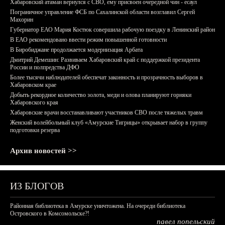
Хабаровский атаман вернулся с СВО, ему присвоен очередной чин - есаул
Пограничное управление ФСБ по Сахалинской области возглавил Сергей
Махорин
Губернатор ЕАО Мария Костюк совершила рабочую поездку в Ленинский район
В ЕАО рекомендовано ввести режим повышенной готовности
В Биробиджане продолжается модернизация Арбата
Дмитрий Демешин: Развиваем Хабаровский край с поддержкой президента
России и полпредства ДФО
Более тысячи наблюдателей обеспечат законность и прозрачность выборов в
Хабаровском крае
Добыть рекордное количество золота, меди и олова планируют горняки
Хабаровского края
Хабаровские врачи восстанавливают участников СВО после тяжелых травм
Женский волейбольный клуб «Амурские Тигрицы» открывает набор в группу
подготовки резерва
Архив новостей >>
ИЗ БЛОГОВ
Районная библиотека в Амурске уничтожена. На очереди библиотека
Островского в Комсомольске?!
павел попельский