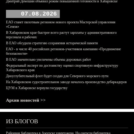
Дмитрий Демешин объявил режим повышенной готовности в Хабаровске
07.08.2026
ЕАО станет пилотным регионом нового проекта Мастерской управления
«Сенеж»
В Хабаровском крае быстрее всего растут зарплаты у административного
персонала и рабочих
В ЕАО обсудили стратегию сохранения исторической памяти
ЕАО - в числе 40 российских регионов-участников кампании «Продвижение
безопасности»
В ЕАО значительно увеличены объемы дорожных работ
Федеральный эксперт по достоинству оценил спортивную инфраструктуру
Хабаровского края
Дноуглубительный флот будет создан для Северного морского пути
На Хабаровском судостроительном заводе началось производство дебаркадеров
ЦУМ в Хабаровске вернули государству
Архив новостей >>
ИЗ БЛОГОВ
Районная библиотека в Амурске уничтожена. На очереди библиотека