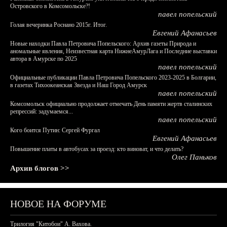
Островского в Комсомольске?!
павел попельский
Голая вечеринка Роснано 2015г. Итог.
Евгений Афанасьев
Новые находки Павла Петровича Попельского: Архив газеты Природа и
аномальные явления, Неизвестная карта НижнеАмурЛага и Последние выставки
автора в Амурске по 2025
павел попельский
Официальные публикации Павла Петровича Попельского 2023-2025 в Болгарии,
в газетах Тихоокеанская Звезда и Наш Город Амурск
павел попельский
Комсомольск официально продолжает отмечать День памяти жертв сталинских
репрессий: задумаемся...
павел попельский
Кого боится Путин: Сергей Фургал
Евгений Афанасьев
Повышение платы в автобусах за проезд: кто виноват, и что делать?
Олег Паньков
Архив блогов >>
НОВОЕ НА ФОРУМЕ
Трилогия "Китобои" А. Вахова.