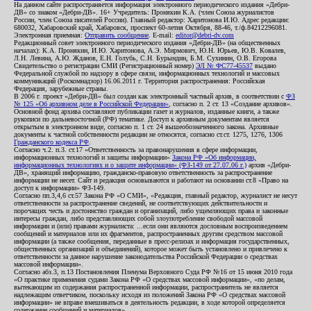
На данном сайте распространяется информация электронного периодического издания «Дебри-
ДВ» со знаком «Дебри-ДВ». 16+ Учредитель: Пронякин К.А. (член Союза журналистов
России, член Союза писателей России). Главный редактор: Харитонова И.Ю. Адрес редакции:
680032, Хабаровский край, Хабаровск, проспект 60-летия Октября, 88-46, т./ф.84212296081.
Электронная приемная:
Отправить сообщение
. E-mail:
editor@debri-dv.com
Редакционный совет электронного периодического издания «Дебри-ДВ» (на общественных
началах): К.А. Пронякин, И.Ю. Харитонова, А.Э. Мирмович, Ю.Н. Юрьев, Ю.В. Ковалев,
Л.Н. Левина, А.Ю. Жданов, Е.Н. Голубь, С.Н. Бурындин, Б.М. Сухинин, О.В. Егорова
Свидетельство о регистрации СМИ (Регистрационный номер)
ЭЛ № ФС77-45537
выдано
Федеральной службой по надзору в сфере связи, информационных технологий и массовых
коммуникаций (Роскомнадзор) 16.06.2011 г. Территория распространения: Российская
Федерация, зарубежные страны.
В 2006 г. проект «Дебри-ДВ» был создан как электронный частный архив, в соответствии с
ФЗ
№ 125 «Об архивном деле в Российской Федерации»
, согласно п. 2 ст. 13 «Создание архивов».
Основной фонд архива составляют публикации газет и журналов, изданные книги, а также
рукописи по дальневосточной (РФ) тематике. Доступ к архивным документам является
открытым в электронном виде, согласно п. 1 ст. 24 вышеобозначенного закона. Архивные
документы к частной собственности редакции не относятся, согласно ст.ст. 1275, 1276, 1306
Гражданского кодекса РФ
.
Согласно ч.2. п.3. ст.17 «Ответственность за правонарушения в сфере информации,
информационных технологий и защиты информации»
Закона РФ «Об информации,
информационных технологиях и о защите информации» (ФЗ-149 от 27.07.06 г.)
архив «Дебри-
ДВ», хранящий информацию, гражданско-правовую ответственность за распространение
информации не несет. Сайт и редакция основываются и работают на основании ст.8 «Право на
доступ к информации» ФЗ-149.
Согласно пп.3,4,6 ст.57 Закона РФ «О СМИ», «Редакция, главный редактор, журналист не несут
ответственности за распространение сведений, не соответствующих действительности и
порочащих честь и достоинство граждан и организаций, либо ущемляющих права и законные
интересы граждан, либо представляющих собой злоупотребление свободой массовой
информации и (или) правами журналиста: ...если они являются дословным воспроизведением
сообщений и материалов или их фрагментов, распространенных другим средством массовой
информации (а также сообщения, переданные в пресс-релизах и информация государственных,
общественных организаций и объединений), которое может быть установлено и привлечено к
ответственности за данное нарушение законодательства Российской Федерации о средствах
массовой информации».
Согласно абз.3, п.13 Постановления Пленума Верховного Суда РФ №16 от 15 июня 2010 года
«О практике применения судами Закона РФ «О средствах массовой информации», «по делам,
вытекающим из содержания распространенной информации, распространитель не является
надлежащим ответчиком, поскольку исходя из положений Закона РФ «О средствах массовой
информации» не вправе вмешиваться в деятельность редакции, в ходе которой определяется
содержание сообщений и материалов».