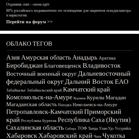
Охранник спит - смена идёт
80% российского медиаконтента это телевидение для пациентов психдиспансера
и наркологии.
Перейти на форум >>
ОБЛАКО ТЕГОВ
Азия
Амурская область
Анадырь
Арктика
Биробиджан
Владивосток
Благовещенск
Дальневосточный
Восточный военный округ
федеральный округ
Дальний Восток
ЕАО
Камчатский край
Забайкалье
Забайкальский край
Комсомольск-на-Амуре
Магадан
Курилы
Корякия
Магаданская область
Николаевск-на-Амуре
Находка
Приморский
Петропавловск-Камчатский
край
Республика Саха (Якутия)
Республика Бурятия
Сахалинская область
ТОФ
Тында
Улан-Удэ
Уссурийск
Сибирь
Хабаровск
Хабаровский край
Чукотка
Чита