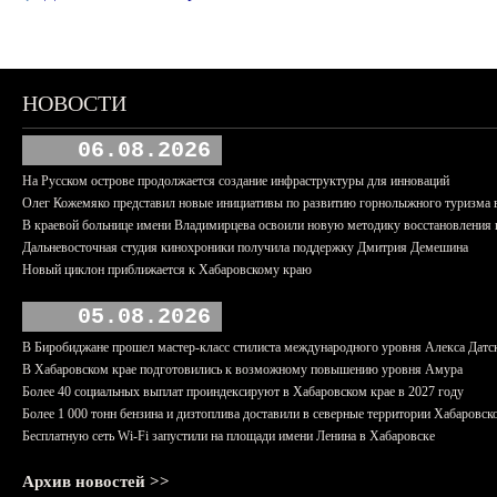
НОВОСТИ
06.08.2026
На Русском острове продолжается создание инфраструктуры для инноваций
Олег Кожемяко представил новые инициативы по развитию горнолыжного туризма 
В краевой больнице имени Владимирцева освоили новую методику восстановления п
Дальневосточная студия кинохроники получила поддержку Дмитрия Демешина
Новый циклон приближается к Хабаровскому краю
05.08.2026
В Биробиджане прошел мастер-класс стилиста международного уровня Алекса Датс
В Хабаровском крае подготовились к возможному повышению уровня Амура
Более 40 социальных выплат проиндексируют в Хабаровском крае в 2027 году
Более 1 000 тонн бензина и дизтоплива доставили в северные территории Хабаровск
Бесплатную сеть Wi-Fi запустили на площади имени Ленина в Хабаровске
Архив новостей >>