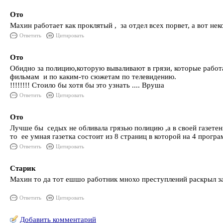
Ото
Махин работает как проклятый , за отдел всех порвет, а вот не
Ответить
Цитировать
Ото
Обидно за полицию,которую вываливают в грязи, которые работа
фильмам и по каким-то сюжетам по телевидению. А седых .
!!!!!!!! Стоило бы хотя бы это узнать .... Вруша
Ответить
Цитировать
Ото
Лучше бы седых не обливала грязью полицию ,а в своей газетенк
то ее умная газетка состоит из 8 страниц в которой на 4 програ
Ответить
Цитировать
Старик
Махин то да тот ешшо работник мнохо преступлений раскрыл з
Ответить
Цитировать
Добавить комментарий