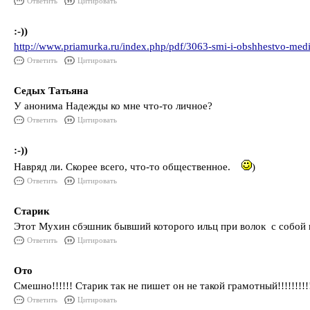
Ответить
Цитировать
:-))
http://www.priamurka.ru/index.php/pdf/3063-smi-i-obshhestvo-medi
Ответить
Цитировать
Седых Татьяна
У анонима Надежды ко мне что-то личное?
Ответить
Цитировать
:-))
Навряд ли. Скорее всего, что-то общественное.
)
Ответить
Цитировать
Старик
Этот Мухин сбэшник бывший которого ильц при волок с собой из
Ответить
Цитировать
Ото
Смешно!!!!!! Старик так не пишет он не такой грамотный!!!!!!!!!!
Ответить
Цитировать