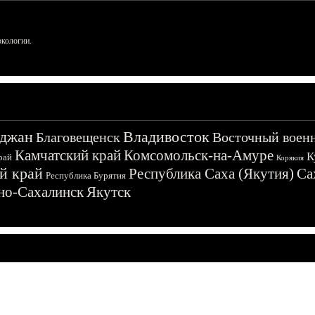
ркологии.
джан
Владивосток
Благовещенск
Восточный воен
Камчатский край
Комсомольск-на-Амуре
К
рай
Корякия
й край
Республика Саха (Якутия)
Са
Республика Бурятия
о-Сахалинск
Якутск