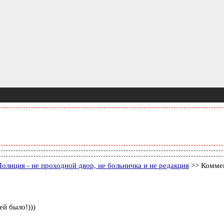
олиция - не проходной двор, не больничка и не редакция
>> Коммен
ей было!)))