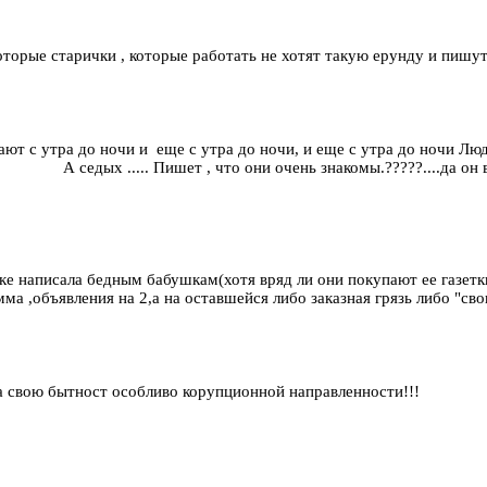
которые старички , которые работать не хотят такую ерунду и пишут
ют с утра до ночи и еще с утра до ночи, и еще с утра до ночи Лю
.... Пишет , что они очень знакомы.?????....да он вообще-т
е написала бедным бабушкам(хотя вряд ли они покупают ее газетки)
мма ,объявления на 2,а на оставшейся либо заказная грязь либо "сво
а свою бытност особливо корупционной направленности!!!