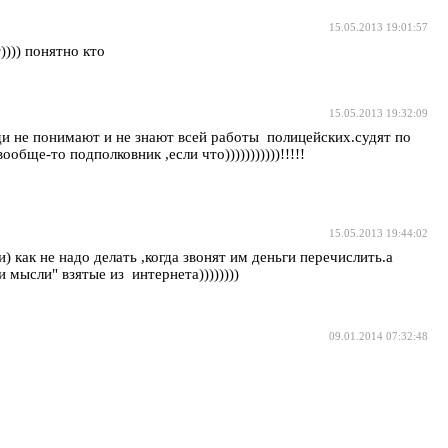
15.05.2013 19:01:57
)))) понятно кто
15.05.2013 19:32:09
ди не понимают и не знают всей работы полицейских.судят по
о подполковник ,если что)))))))))))!!!!!
15.05.2013 19:44:02
 как не надо делать ,когда звонят им деньги перечислить.а
и мысли" взятые из интернета))))))))
09.01.2014 07:32:48