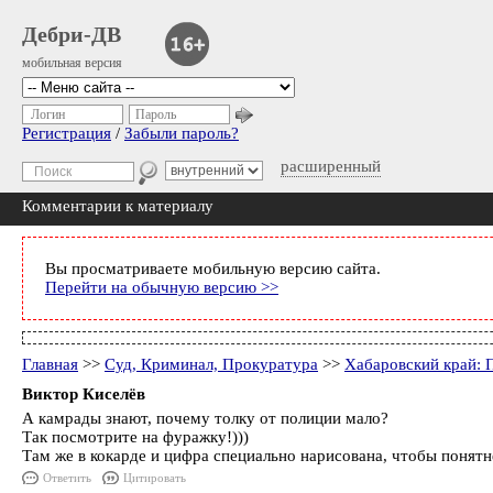
Дебри-ДВ
мобильная версия
Логин
Пароль
Регистрация
/
Забыли пароль?
расширенный
Комментарии к материалу
Вы просматриваете мобильную версию сайта.
Перейти на обычную версию >>
Главная
>>
Суд, Криминал, Прокуратура
>>
Хабаровский край: П
Виктор Киселёв
А камрады знают, почему толку от полиции мало?
Так посмотрите на фуражку!)))
Там же в кокарде и цифра специально нарисована, чтобы понятн
Ответить
Цитировать