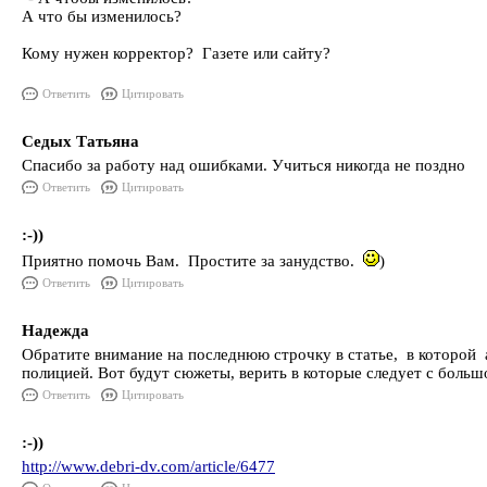
А что бы изменилось?
Кому нужен корректор? Газете или сайту?
Ответить
Цитировать
Седых Татьяна
Спасибо за работу над ошибками. Учиться никогда не поздно
Ответить
Цитировать
:-))
Приятно помочь Вам. Простите за занудство.
)
Ответить
Цитировать
Надежда
Обратите внимание на последнюю строчку в статье, в которой
полицией. Вот будут сюжеты, верить в которые следует с больш
Ответить
Цитировать
:-))
http://www.debri-dv.com/article/6477