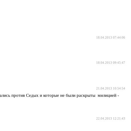
18.04.2013 07:44:06
18.04.2013 09:45:47
21.04.2013 10:54:54
ались против Седых и которые не были раскрыты милицией -
22.04.2013 12:21:43