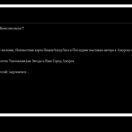
 Комсомольске?!
 явления, Неизвестная карта НижнеАмурЛага и Последние выставки автора в Амурске 
азетах Тихоокеанская Звезда и Наш Город Амурск
сий: задумаемся...