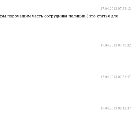
17.04.2013 07:33:12
м порочащим честь сотрудника полиции.( это статья для
17.04.2013 07:43:32
17.04.2013 07:51:47
17.04.2013 08:12:37