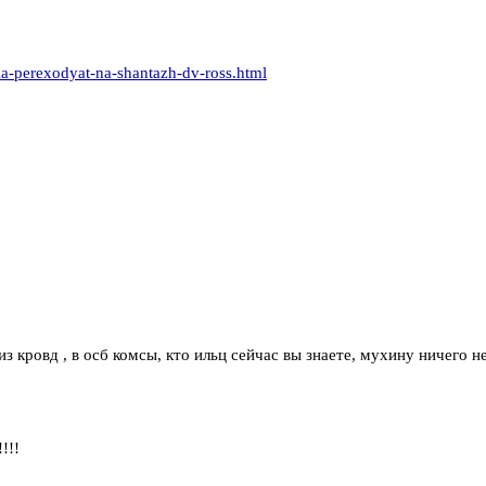
a-perexodyat-na-shantazh-dv-ross.html
 кровд , в осб комсы, кто ильц сейчас вы знаете, мухину ничего н
!!!