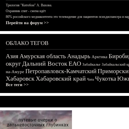
Трилогия "Китобои" А. Вахова.
Охранник спит - смена идёт
80% российского медиаконтента это телевидение для пациентов психдиспансера и на
Перейти на форум >>
ОБЛАКО ТЕГОВ
Бироби
Азия
Амурская область
Анадырь
Арктика
округ
Дальний Восток
ЕАО
Забайкалье
Забайкальский к
Приморски
Петропавловск-Камчатский
на-Амуре
Хабаровск
Хабаровский край
Чукотка
Южн
Чита
Все теги >>