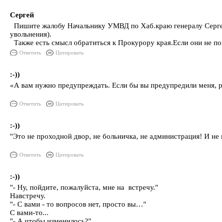
Сергей
Пишите жалобу Начальнику УМВД по Хаб.краю генералу Сергеев
увольнения).
Также есть смысл обратиться к Прокурору края.Если они не по
Ответить
Цитировать
:-))
«А вам нужно предупреждать. Если бы вы предупредили меня, рад
Ответить
Цитировать
:-))
"Это не проходной двор, не больничка, не администрация! И не
Ответить
Цитировать
:-))
"- Ну, пойдите, пожалуйста, мне на встречу."
Навстречу.
"- С вами - то вопросов нет, просто вы…"
С вами-то...
"- А чтобы изменилось?"