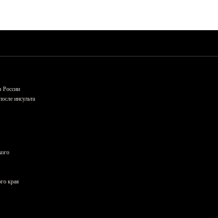
в России
осле инсульта
кого
ого края