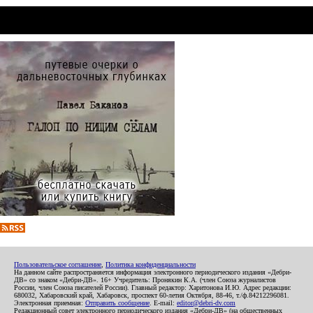
Пользовательское соглашение
,
Политика конфиденциальности
На данном сайте распространяется информация электронного периодического издания «Дебри-
ДВ» со знаком «Дебри-ДВ». 16+ Учредитель: Пронякин К.А. (член Союза журналистов
России, член Союза писателей России). Главный редактор: Харитонова И.Ю. Адрес редакции:
680032, Хабаровский край, Хабаровск, проспект 60-летия Октября, 88-46, т./ф.84212296081.
Электронная приемная:
Отправить сообщение
. E-mail:
editor@debri-dv.com
Редакционный совет электронного периодического издания «Дебри-ДВ» (на общественных