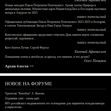
Евгений Афанасьев
Новые находки Павла Петровича Попельского: Архив газеты Природа и
аномальные явления, Неизвестная карта НижнеАмурЛага и Последние выставки
автора в Амурске по 2025
павел попельский
Официальные публикации Павла Петровича Попельского 2023-2025 в Болгарии,
в газетах Тихоокеанская Звезда и Наш Город Амурск
павел попельский
Комсомольск официально продолжает отмечать День памяти жертв сталинских
репрессий: задумаемся...
павел попельский
Кого боится Путин: Сергей Фургал
Евгений Афанасьев
Повышение платы в автобусах за проезд: кто виноват, и что делать?
Олег Паньков
Архив блогов >>
НОВОЕ НА ФОРУМЕ
Трилогия "Китобои" А. Вахова.
Охранник спит - смена идёт
80% российского медиаконтента это телевидение для пациентов психдиспансера
и наркологии.