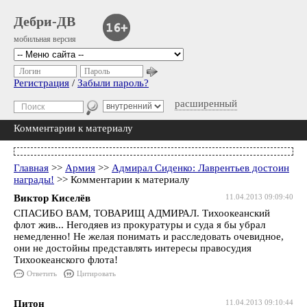
Дебри-ДВ
мобильная версия
Логин
Пароль
Регистрация
/
Забыли пароль?
расширенный
Комментарии к материалу
Главная
>>
Армия
>>
Адмирал Сиденко: Лаврентьев достоин
награды!
>> Комментарии к материалу
Виктор Киселёв
11.04.2013 09:09:40
СПАСИБО ВАМ, ТОВАРИЩ АДМИРАЛ. Тихоокеанский
флот жив... Негодяев из прокуратуры и суда я бы убрал
немедленно! Не желая понимать и расследовать очевидное,
они не достойны представлять интересы правосудия
Тихоокеанского флота!
Ответить
Цитировать
Питон
11.04.2013 09:10:44