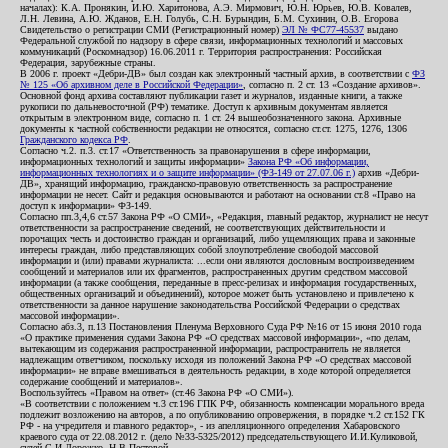
началах): К.А. Пронякин, И.Ю. Харитонова, А.Э. Мирмович, Ю.Н. Юрьев, Ю.В. Ковалев,
Л.Н. Левина, А.Ю. Жданов, Е.Н. Голубь, С.Н. Бурындин, Б.М. Сухинин, О.В. Егорова
Свидетельство о регистрации СМИ (Регистрационный номер)
ЭЛ № ФС77-45537
выдано
Федеральной службой по надзору в сфере связи, информационных технологий и массовых
коммуникаций (Роскомнадзор) 16.06.2011 г. Территория распространения: Российская
Федерация, зарубежные страны.
В 2006 г. проект «Дебри-ДВ» был создан как электронный частный архив, в соответствии с
ФЗ
№ 125 «Об архивном деле в Российской Федерации»
, согласно п. 2 ст. 13 «Создание архивов».
Основной фонд архива составляют публикации газет и журналов, изданные книги, а также
рукописи по дальневосточной (РФ) тематике. Доступ к архивным документам является
открытым в электронном виде, согласно п. 1 ст. 24 вышеобозначенного закона. Архивные
документы к частной собственности редакции не относятся, согласно ст.ст. 1275, 1276, 1306
Гражданского кодекса РФ
.
Согласно ч.2. п.3. ст.17 «Ответственность за правонарушения в сфере информации,
информационных технологий и защиты информации»
Закона РФ «Об информации,
информационных технологиях и о защите информации» (ФЗ-149 от 27.07.06 г.)
архив «Дебри-
ДВ», хранящий информацию, гражданско-правовую ответственность за распространение
информации не несет. Сайт и редакция основываются и работают на основании ст.8 «Право на
доступ к информации» ФЗ-149.
Согласно пп.3,4,6 ст.57 Закона РФ «О СМИ», «Редакция, главный редактор, журналист не несут
ответственности за распространение сведений, не соответствующих действительности и
порочащих честь и достоинство граждан и организаций, либо ущемляющих права и законные
интересы граждан, либо представляющих собой злоупотребление свободой массовой
информации и (или) правами журналиста: ...если они являются дословным воспроизведением
сообщений и материалов или их фрагментов, распространенных другим средством массовой
информации (а также сообщения, переданные в пресс-релизах и информация государственных,
общественных организаций и объединений), которое может быть установлено и привлечено к
ответственности за данное нарушение законодательства Российской Федерации о средствах
массовой информации».
Согласно абз.3, п.13 Постановления Пленума Верховного Суда РФ №16 от 15 июня 2010 года
«О практике применения судами Закона РФ «О средствах массовой информации», «по делам,
вытекающим из содержания распространенной информации, распространитель не является
надлежащим ответчиком, поскольку исходя из положений Закона РФ «О средствах массовой
информации» не вправе вмешиваться в деятельность редакции, в ходе которой определяется
содержание сообщений и материалов».
Воспользуйтесь «Правом на ответ» (ст.46 Закона РФ «О СМИ»).
«В соответствии с положением ч.3 ст.196 ГПК РФ, обязанность компенсации морального вреда
подлежит возложению на авторов, а по опубликованию опровержения, в порядке ч.2 ст.152 ГК
РФ - на учредителя и главного редактор», - из апелляционного определения Хабаровского
краевого суда от 22.08.2012 г. (дело №33-5325/2012) председательствующего И.И.Куликовой,
судей С.И.Дорожко, Н.В.Пестовой.