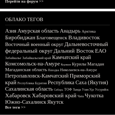
Перейти на форум >>
ОБЛАКО ТЕГОВ
Азия
Амурская область
Анадырь
Арктика
Биробиджан
Владивосток
Благовещенск
Дальневосточный
Восточный военный округ
федеральный округ
Дальний Восток
ЕАО
Камчатский край
Забайкалье
Забайкальский край
Комсомольск-на-Амуре
Магадан
Курилы
Корякия
Магаданская область
Николаевск-на-Амуре
Находка
Приморский
Петропавловск-Камчатский
край
Республика Саха (Якутия)
Республика Бурятия
Сахалинская область
ТОФ
Тында
Улан-Удэ
Уссурийск
Сибирь
Хабаровск
Хабаровский край
Чукотка
Чита
Южно-Сахалинск
Якутск
Все теги >>