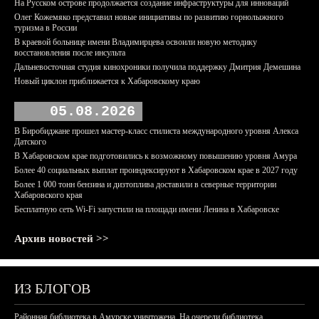
На Русском острове продолжается создание инфраструктуры для инноваций
Олег Кожемяко представил новые инициативы по развитию горнолыжного
туризма в России
В краевой больнице имени Владимирцева освоили новую методику
восстановления после инсульта
Дальневосточная студия кинохроники получила поддержку Дмитрия Демешина
Новый циклон приближается к Хабаровскому краю
05.08.2026
В Биробиджане прошел мастер-класс стилиста международного уровня Алекса
Датского
В Хабаровском крае подготовились к возможному повышению уровня Амура
Более 40 социальных выплат проиндексируют в Хабаровском крае в 2027 году
Более 1 000 тонн бензина и дизтоплива доставили в северные территории
Хабаровского края
Бесплатную сеть Wi-Fi запустили на площади имени Ленина в Хабаровске
Архив новостей >>
ИЗ БЛОГОВ
Районная библиотека в Амурске уничтожена. На очереди библиотека