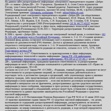
На данном сайте распространяется информация электронного периодического издания «Дебри-
ДВ» со знаком «Дебри-ДВ». 16+ Учредитель: Пронякин К.А. (член Союза журналистов
России, член Союза писателей России). Главный редактор: Харитонова И.Ю. Адрес редакции:
680032, Хабаровский край, Хабаровск, проспект 60-летия Октября, 88-46, т./ф.84212296081.
Электронная приемная:
Отправить сообщение
. E-mail:
editor@debri-dv.com
Редакционный совет электронного периодического издания «Дебри-ДВ» (на общественных
началах): К.А. Пронякин, И.Ю. Харитонова, А.Э. Мирмович, Ю.Н. Юрьев, Ю.В. Ковалев,
Л.Н. Левина, А.Ю. Жданов, Е.Н. Голубь, С.Н. Бурындин, Б.М. Сухинин, О.В. Егорова
Свидетельство о регистрации СМИ (Регистрационный номер)
ЭЛ № ФС77-45537
выдано
Федеральной службой по надзору в сфере связи, информационных технологий и массовых
коммуникаций (Роскомнадзор) 16.06.2011 г. Территория распространения: Российская
Федерация, зарубежные страны.
В 2006 г. проект «Дебри-ДВ» был создан как электронный частный архив, в соответствии с
ФЗ
№ 125 «Об архивном деле в Российской Федерации»
, согласно п. 2 ст. 13 «Создание архивов».
Основной фонд архива составляют публикации газет и журналов, изданные книги, а также
рукописи по дальневосточной (РФ) тематике. Доступ к архивным документам является
открытым в электронном виде, согласно п. 1 ст. 24 вышеобозначенного закона. Архивные
документы к частной собственности редакции не относятся, согласно ст.ст. 1275, 1276, 1306
Гражданского кодекса РФ
.
Согласно ч.2. п.3. ст.17 «Ответственность за правонарушения в сфере информации,
информационных технологий и защиты информации»
Закона РФ «Об информации,
информационных технологиях и о защите информации» (ФЗ-149 от 27.07.06 г.)
архив «Дебри-
ДВ», хранящий информацию, гражданско-правовую ответственность за распространение
информации не несет. Сайт и редакция основываются и работают на основании ст.8 «Право на
доступ к информации» ФЗ-149.
Согласно пп.3,4,6 ст.57 Закона РФ «О СМИ», «Редакция, главный редактор, журналист не несут
ответственности за распространение сведений, не соответствующих действительности и
порочащих честь и достоинство граждан и организаций, либо ущемляющих права и законные
интересы граждан, либо представляющих собой злоупотребление свободой массовой
информации и (или) правами журналиста: ...если они являются дословным воспроизведением
сообщений и материалов или их фрагментов, распространенных другим средством массовой
информации (а также сообщения, переданные в пресс-релизах и информация государственных,
общественных организаций и объединений), которое может быть установлено и привлечено к
ответственности за данное нарушение законодательства Российской Федерации о средствах
массовой информации».
Согласно абз.3, п.13 Постановления Пленума Верховного Суда РФ №16 от 15 июня 2010 года
«О практике применения судами Закона РФ «О средствах массовой информации», «по делам,
вытекающим из содержания распространенной информации, распространитель не является
надлежащим ответчиком, поскольку исходя из положений Закона РФ «О средствах массовой
информации» не вправе вмешиваться в деятельность редакции, в ходе которой определяется
содержание сообщений и материалов».