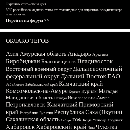
Охранник спит - смена идёт
80% российского медиаконтента это телевидение для пациентов психдиспансера
и наркологии.
Перейти на форум >>
ОБЛАКО ТЕГОВ
Азия
Амурская область
Анадырь
Арктика
Биробиджан
Владивосток
Благовещенск
Дальневосточный
Восточный военный округ
федеральный округ
Дальний Восток
ЕАО
Камчатский край
Забайкалье
Забайкальский край
Комсомольск-на-Амуре
Магадан
Курилы
Корякия
Магаданская область
Николаевск-на-Амуре
Находка
Приморский
Петропавловск-Камчатский
край
Республика Саха (Якутия)
Республика Бурятия
Сахалинская область
ТОФ
Тында
Улан-Удэ
Уссурийск
Сибирь
Хабаровск
Хабаровский край
Чукотка
Чита