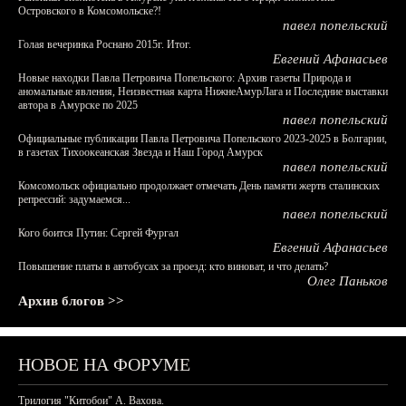
Островского в Комсомольске?!
павел попельский
Голая вечеринка Роснано 2015г. Итог.
Евгений Афанасьев
Новые находки Павла Петровича Попельского: Архив газеты Природа и
аномальные явления, Неизвестная карта НижнеАмурЛага и Последние выставки
автора в Амурске по 2025
павел попельский
Официальные публикации Павла Петровича Попельского 2023-2025 в Болгарии,
в газетах Тихоокеанская Звезда и Наш Город Амурск
павел попельский
Комсомольск официально продолжает отмечать День памяти жертв сталинских
репрессий: задумаемся...
павел попельский
Кого боится Путин: Сергей Фургал
Евгений Афанасьев
Повышение платы в автобусах за проезд: кто виноват, и что делать?
Олег Паньков
Архив блогов >>
НОВОЕ НА ФОРУМЕ
Трилогия "Китобои" А. Вахова.