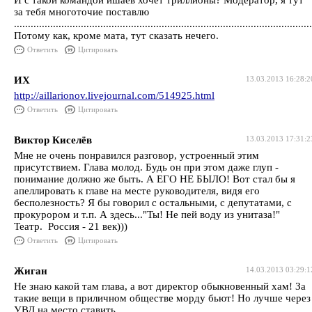
И с такой командой ишаев хочет триллионы? Модератор, я тут
за тебя многоточие поставлю
...........................................................................................................
Потому как, кроме мата, тут сказать нечего.
Ответить
Цитировать
ИХ
13.03.2013 16:28:2
http://aillarionov.livejournal.com/514925.html
Ответить
Цитировать
Виктор Киселёв
13.03.2013 17:31:2
Мне не очень понравился разговор, устроенный этим
присутствием. Глава молод. Будь он при этом даже глуп -
понимание должно же быть. А ЕГО НЕ БЫЛО! Вот стал бы я
апеллировать к главе на месте руководителя, видя его
бесполезность? Я бы говорил с остальными, с депутатами, с
прокурором и т.п. А здесь..."Ты! Не пей воду из унитаза!"
Театр. Россия - 21 век)))
Ответить
Цитировать
Жиган
14.03.2013 03:29:1
Не знаю какой там глава, а вот директор обыкновенный хам! За
такие вещи в приличном обществе морду бьют! Но лучше через
УВД на место ставить.