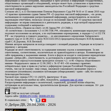
информации (а также сообщения, переданные в пресс-релизах и информация государственных,
общественных организаций и объединений), которое может быть установлено и привлечено к
ответственности за данное нарушение законодательства Российской Федерации о средствах
массовой информации».
Согласно абз.3, п.13 Постановления Пленума Верховного Суда РФ №16 от 15 июня 2010 года
«О практике применения судами Закона РФ «О средствах массовой информации», «по делам,
вытекающим из содержания распространенной информации, распространитель не является
надлежащим ответчиком, поскольку исходя из положений Закона РФ «О средствах массовой
информации» не вправе вмешиваться в деятельность редакции, в ходе которой определяется
содержание сообщений и материалов».
Воспользуйтесь «Правом на ответ» (ст.46 Закона РФ «О СМИ»).
«В соответствии с положением ч.3 ст.196 ГПК РФ, обязанность компенсации морального вреда
подлежит возложению на авторов, а по опубликованию опровержения, в порядке ч.2 ст.152 ГК
РФ - на учредителя и главного редактор», - из апелляционного определения Хабаровского
краевого суда от 22.08.2012 г. (дело №33-5325/2012) председательствующего И.И.Куликовой,
судей С.И.Дорожко, Н.В.Пестовой.
Мнения авторов материалов не всегда совпадают с позицией редакции. Редакция не вступает в
переписку с авторами.
Редакция не несет ответственность за содержание внешних ссылок и комментариев. За них
ответственны, соответственно, исключительно их правообладатели и авторы. Комментарии на
сайте приравнены к выражению мнения. Блоги и форум не входят в электронное периодическое
издание «Дебри-ДВ», ответственность за достоверность и наполняемость несут авторы.
Политические опросы/голосования проводятся согласно ч.2. ст.46 «Опросы общественного
мнения» Федерального закона от 12.06.2002 г. № 67-ФЗ «Об основных гарантиях
избирательных прав и права на участие в референдуме граждан Российской Федерации»;
считать, там где не указано: лицо (лица), заказавшее (заказавших) проведение опроса и
оплатившее (оплативших) указанную публикацию (обнародование) - едино - сайт, без оплаты -
безвозмездно/бесплатно.
Часовой пояс сервера UTC+11 (AEST), фактически +8 мск.
Если вы обнаружили ошибки на сайте, пожалуйста,
сообщите нам об этом
.
Распространение информации о политической, социальной, духовной жизни общества,
публикации на актуальные темы, просветительские функции. Для мужчин и женщин. 16+ для
детей старше 16 лет.
СМИ не получает субсидий.
Адреса сайта:
DEBRI-DV.COM
,
DEBRI-DV.RU
.
В социальных сетях:
© Дебри-ДВ, 20.04.2006 - 2026