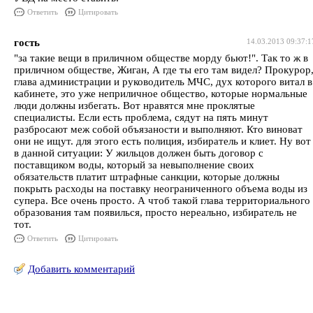
Ответить
Цитировать
гость
14.03.2013 09:37:1
"за такие вещи в приличном обществе морду бьют!". Так то ж в
приличном обществе, Жиган, А где ты его там видел? Прокурор
глава администрации и руководитель МЧС, дух которого витал в
кабинете, это уже неприличное общество, которые нормальные
люди должны избегать. Вот нравятся мне проклятые
специалисты. Если есть проблема, сядут на пять минут
разбросают меж собой объязаности и выполняют. Кто виноват
они не ищут. для этого есть полиция, избиратель и клиет. Ну вот
в данной ситуации: У жильцов должен быть договор с
поставщиком воды, который за невыполнение своих
обязательств платит штрафные санкции, которые должны
покрыть расходы на поставку неограниченного объема воды из
супера. Все очень просто. А чтоб такой глава территориального
образования там появилься, просто нереально, избиратель не
тот.
Ответить
Цитировать
Добавить комментарий