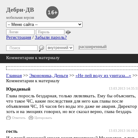
Дебри-ДВ
мобильная версия
Логин
Пароль
Регистрация
/
Забыли пароль?
расширенный
Комментарии к материалу
Главная
>>
Экономика, Деньги
>>
«Не пей воду из унитаза...»
>>
Комментарии к материалу
Юродивый
13.03.2013 14:35:5
Глава поросль бездарная, только лялялякать. Ему бы объяснить,
что такое ЧС, какие последствия для него как главы после
объявления ЧС, 16 часов без воды это даже не авария. Директор
хоть и на эмоциях говорил, но все сказал верно, глава бездарь
Ответить
Цитировать
гость
13.03.2013 16:10:5