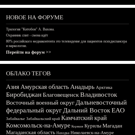
НОВОЕ НА ФОРУМЕ
Трилогия "Китобои" А. Вахова.
Охранник спит - смена идёт
80% российского медиаконтента это телевидение для пациентов психдиспансера
и наркологии.
Перейти на форум >>
ОБЛАКО ТЕГОВ
Азия
Амурская область
Анадырь
Арктика
Биробиджан
Владивосток
Благовещенск
Дальневосточный
Восточный военный округ
федеральный округ
Дальний Восток
ЕАО
Камчатский край
Забайкалье
Забайкальский край
Комсомольск-на-Амуре
Магадан
Курилы
Корякия
Магаданская область
Николаевск-на-Амуре
Находка