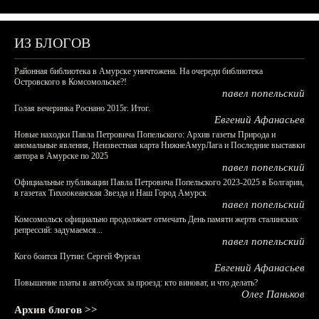
ИЗ БЛОГОВ
Районная библиотека в Амурске уничтожена. На очереди библиотека
Островского в Комсомольске?!
павел попельский
Голая вечеринка Роснано 2015г. Итог.
Евгений Афанасьев
Новые находки Павла Петровича Попельского: Архив газеты Природа и
аномальные явления, Неизвестная карта НижнеАмурЛага и Последние выставки
автора в Амурске по 2025
павел попельский
Официальные публикации Павла Петровича Попельского 2023-2025 в Болгарии,
в газетах Тихоокеанская Звезда и Наш Город Амурск
павел попельский
Комсомольск официально продолжает отмечать День памяти жертв сталинских
репрессий: задумаемся...
павел попельский
Кого боится Путин: Сергей Фургал
Евгений Афанасьев
Повышение платы в автобусах за проезд: кто виноват, и что делать?
Олег Паньков
Архив блогов >>