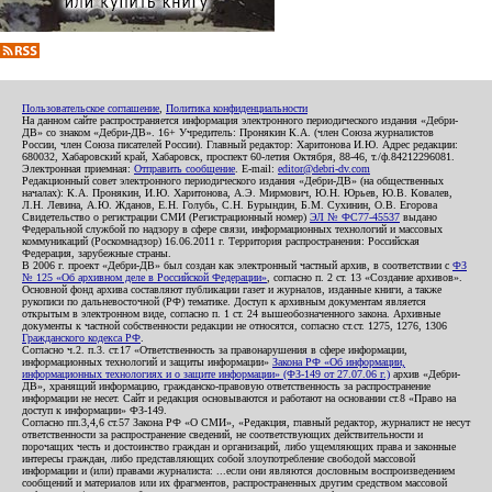
Пользовательское соглашение
,
Политика конфиденциальности
На данном сайте распространяется информация электронного периодического издания «Дебри-
ДВ» со знаком «Дебри-ДВ». 16+ Учредитель: Пронякин К.А. (член Союза журналистов
России, член Союза писателей России). Главный редактор: Харитонова И.Ю. Адрес редакции:
680032, Хабаровский край, Хабаровск, проспект 60-летия Октября, 88-46, т./ф.84212296081.
Электронная приемная:
Отправить сообщение
. E-mail:
editor@debri-dv.com
Редакционный совет электронного периодического издания «Дебри-ДВ» (на общественных
началах): К.А. Пронякин, И.Ю. Харитонова, А.Э. Мирмович, Ю.Н. Юрьев, Ю.В. Ковалев,
Л.Н. Левина, А.Ю. Жданов, Е.Н. Голубь, С.Н. Бурындин, Б.М. Сухинин, О.В. Егорова
Свидетельство о регистрации СМИ (Регистрационный номер)
ЭЛ № ФС77-45537
выдано
Федеральной службой по надзору в сфере связи, информационных технологий и массовых
коммуникаций (Роскомнадзор) 16.06.2011 г. Территория распространения: Российская
Федерация, зарубежные страны.
В 2006 г. проект «Дебри-ДВ» был создан как электронный частный архив, в соответствии с
ФЗ
№ 125 «Об архивном деле в Российской Федерации»
, согласно п. 2 ст. 13 «Создание архивов».
Основной фонд архива составляют публикации газет и журналов, изданные книги, а также
рукописи по дальневосточной (РФ) тематике. Доступ к архивным документам является
открытым в электронном виде, согласно п. 1 ст. 24 вышеобозначенного закона. Архивные
документы к частной собственности редакции не относятся, согласно ст.ст. 1275, 1276, 1306
Гражданского кодекса РФ
.
Согласно ч.2. п.3. ст.17 «Ответственность за правонарушения в сфере информации,
информационных технологий и защиты информации»
Закона РФ «Об информации,
информационных технологиях и о защите информации» (ФЗ-149 от 27.07.06 г.)
архив «Дебри-
ДВ», хранящий информацию, гражданско-правовую ответственность за распространение
информации не несет. Сайт и редакция основываются и работают на основании ст.8 «Право на
доступ к информации» ФЗ-149.
Согласно пп.3,4,6 ст.57 Закона РФ «О СМИ», «Редакция, главный редактор, журналист не несут
ответственности за распространение сведений, не соответствующих действительности и
порочащих честь и достоинство граждан и организаций, либо ущемляющих права и законные
интересы граждан, либо представляющих собой злоупотребление свободой массовой
информации и (или) правами журналиста: ...если они являются дословным воспроизведением
сообщений и материалов или их фрагментов, распространенных другим средством массовой