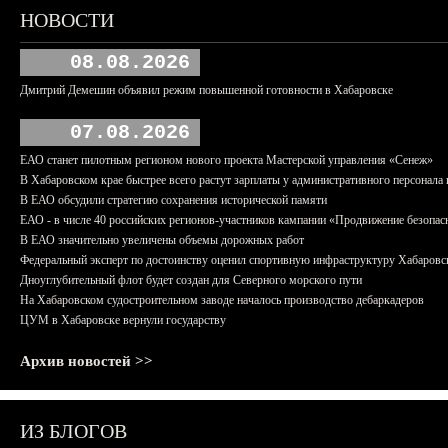
НОВОСТИ
08.08.2026
Дмитрий Демешин объявил режим повышенной готовности в Хабаровске
07.08.2026
ЕАО станет пилотным регионом нового проекта Мастерской управления «Сенеж»
В Хабаровском крае быстрее всего растут зарплаты у административного персонала 
В ЕАО обсудили стратегию сохранения исторической памяти
ЕАО - в числе 40 российских регионов-участников кампании «Продвижение безопас
В ЕАО значительно увеличены объемы дорожных работ
Федеральный эксперт по достоинству оценил спортивную инфраструктуру Хабаровс
Дноуглубительный флот будет создан для Северного морского пути
На Хабаровском судостроительном заводе началось производство дебаркадеров
ЦУМ в Хабаровске вернули государству
Архив новостей >>
ИЗ БЛОГОВ