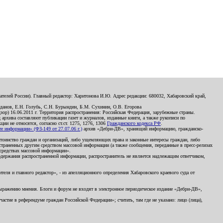
телей России). Главный редактор: Харитонова И.Ю. Адрес редакции: 680032, Хабаровский край,
данов, Е.Н. Голубь, С.Н. Бурындин, Б.М. Сухинин, О.В. Егорова
р) 16.06.2011 г. Территория распространения: Российская Федерация, зарубежные страны.
д архива составляют публикации газет и журналов, изданные книги, а также рукописи по
и не относятся, согласно ст.ст. 1275, 1276, 1306
Гражданского кодекса РФ
.
 информации» (ФЗ-149 от 27.07.06 г.)
архив «Дебри-ДВ», хранящий информацию, гражданско-
остоинство граждан и организаций, либо ущемляющих права и законные интересы граждан, либо
страненных другим средством массовой информации (а также сообщения, переданные в пресс-релизах
 средствах массовой информации».
держания распространенной информации, распространитель не является надлежащим ответчиком,
еля и главного редактор», - из апелляционного определения Хабаровского краевого суда от
 выражению мнения. Блоги и форум не входят в электронное периодическое издание «Дебри-ДВ»,
стие в референдуме граждан Российской Федерации»; считать, там где не указано: лицо (лица),