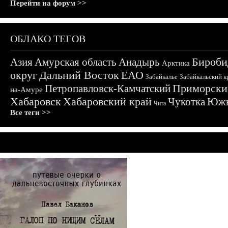
Перейти на форум >>
ОБЛАКО ТЕГОВ
Бироби
Азия
Амурская область
Анадырь
Арктика
округ
Дальний Восток
ЕАО
Забайкалье
Забайкальский к
Приморски
Петропавловск-Камчатский
на-Амуре
Хабаровск
Хабаровский край
Чукотка
Южн
Чита
Все теги >>