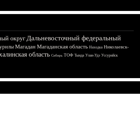
Дальневосточный федеральный
ный округ
Магадан
Магаданская область
урилы
Николаевск-
Находка
халинская область
ТОФ
Тында
Улан-Удэ
Уссурийск
Сибирь