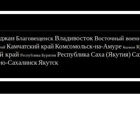
джан
Владивосток
Благовещенск
Восточный воен
Камчатский край
Комсомольск-на-Амуре
К
рай
Корякия
й край
Республика Саха (Якутия)
Са
Республика Бурятия
о-Сахалинск
Якутск