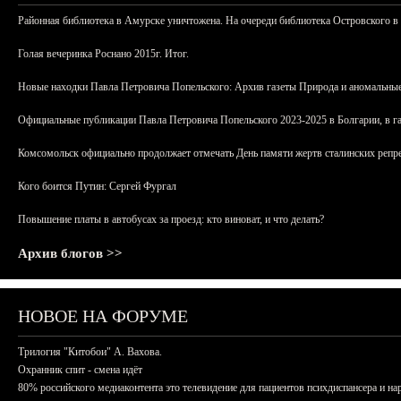
Районная библиотека в Амурске уничтожена. На очереди библиотека Островского в
Голая вечеринка Роснано 2015г. Итог.
Новые находки Павла Петровича Попельского: Архив газеты Природа и аномальные
Официальные публикации Павла Петровича Попельского 2023-2025 в Болгарии, в г
Комсомольск официально продолжает отмечать День памяти жертв сталинских репрес
Кого боится Путин: Сергей Фургал
Повышение платы в автобусах за проезд: кто виноват, и что делать?
Архив блогов >>
НОВОЕ НА ФОРУМЕ
Трилогия "Китобои" А. Вахова.
Охранник спит - смена идёт
80% российского медиаконтента это телевидение для пациентов психдиспансера и на