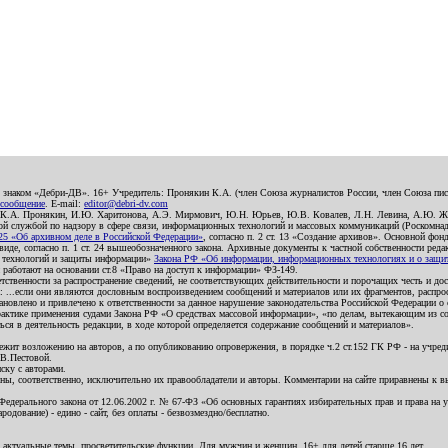
о знаком «Дебри-ДВ». 16+ Учредитель: Пронякин К.А. (член Союза журналистов России, член Союза писа
 сообщение
. E-mail:
editor@debri-dv.com
): К.А. Пронякин, И.Ю. Харитонова, А.Э. Мирмович, Ю.Н. Юрьев, Ю.В. Ковалев, Л.Н. Левина, А.Ю. Ж
 службой по надзору в сфере связи, информационных технологий и массовых коммуникаций (Роскомнадзо
5 «Об архивном деле в Российской Федерации»
, согласно п. 2 ст. 13 «Создание архивов». Основной фон
е, согласно п. 1 ст. 24 вышеобозначенного закона. Архивные документы к частной собственности редакци
ых технологий и защиты информации»
Закона РФ «Об информации, информационных технологиях и о защите
и работают на основании ст.8 «Право на доступ к информации» ФЗ-149.
етственности за распространение сведений, не соответствующих действительности и порочащих честь и д
 ...если они являются дословным воспроизведением сообщений и материалов или их фрагментов, распро
новлено и привлечено к ответственности за данное нарушение законодательства Российской Федерации о
актике применения судами Закона РФ «О средствах массовой информации», «по делам, вытекающим из со
ся в деятельность редакции, в ходе которой определяется содержание сообщений и материалов».
жит возложению на авторов, а по опубликованию опровержения, в порядке ч.2 ст.152 ГК РФ - на учредит
.В.Пестовой.
ску с авторами.
енны, соответственно, исключительно их правообладатели и авторы. Комментарии на сайте приравнены к
дерального закона от 12.06.2002 г. № 67-ФЗ «Об основных гарантиях избирательных прав и права на уча
дование) - едино - сайт, без оплаты - безвозмездно/бесплатно.
 актуальные темы, просветительские функции. Для мужчин и женщин. 16+ для детей старше 16 лет.