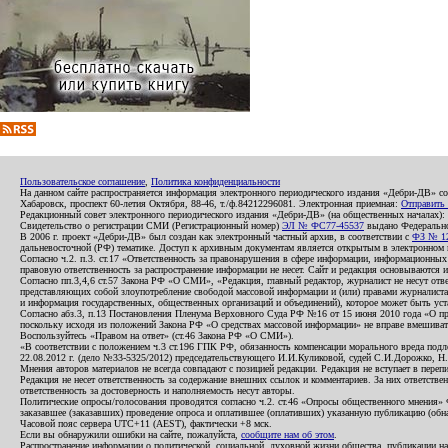
Пользовательское соглашение
,
Политика конфиденциальности
На данном сайте распространяется информация электронного периодического издания «Дебри-ДВ» с
Хабаровск, проспект 60-летия Октября, 88-46, т./ф.84212296081. Электронная приемная:
Отправить
Редакционный совет электронного периодического издания «Дебри-ДВ» (на общественных началах
Свидетельство о регистрации СМИ (Регистрационный номер)
ЭЛ № ФС77-45537
выдано Федеральной
В 2006 г. проект «Дебри-ДВ» был создан как электронный частный архив, в соответствии с
ФЗ № 12
дальневосточной (РФ) тематике. Доступ к архивным документам является открытым в электронном вид
Согласно ч.2. п.3. ст.17 «Ответственность за правонарушения в сфере информации, информационн
правовую ответственность за распространение информации не несет. Сайт и редакция основываются 
Согласно пп.3,4,6 ст.57 Закона РФ «О СМИ», «Редакция, главный редактор, журналист не несут отв
представляющих собой злоупотребление свободой массовой информации и (или) правами журналиста:
и информация государственных, общественных организаций и объединений), которое может быть уста
Согласно абз.3, п.13 Постановления Пленума Верховного Суда РФ №16 от 15 июня 2010 года «О пр
поскольку исходя из положений Закона РФ «О средствах массовой информации» не вправе вмешивать
Воспользуйтесь «Правом на ответ» (ст.46 Закона РФ «О СМИ»).
«В соответствии с положением ч.3 ст.196 ГПК РФ, обязанность компенсации морального вреда подле
22.08.2012 г. (дело №33-5325/2012) председательствующего И.И.Куликовой, судей С.И.Дорожко, Н
Мнения авторов материалов не всегда совпадают с позицией редакции. Редакция не вступает в перепи
Редакция не несет ответственность за содержание внешних ссылок и комментариев. За них ответств
ответственность за достоверность и наполняемость несут авторы.
Политические опросы/голосования проводятся согласно ч.2. ст.46 «Опросы общественного мнения» Фе
заказавшее (заказавших) проведение опроса и оплатившее (оплативших) указанную публикацию (обнаро
Часовой пояс сервера UTC+11 (AEST), фактически +8 мск.
Если вы обнаружили ошибки на сайте, пожалуйста,
сообщите нам об этом
.
Распространение информации о политической, социальной, духовной жизни общества, публикации на