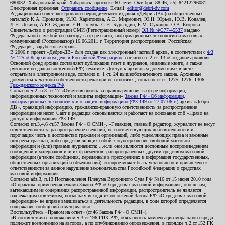
680032, Хабаровский край, Хабаровск, проспект 60-летия Октября, 88-46, т./ф.84212296081.
Электронная приемная:
Отправить сообщение
. E-mail:
editor@debri-dv.com
Редакционный совет электронного периодического издания «Дебри-ДВ» (на общественных
началах): К.А. Пронякин, И.Ю. Харитонова, А.Э. Мирмович, Ю.Н. Юрьев, Ю.В. Ковалев,
Л.Н. Левина, А.Ю. Жданов, Е.Н. Голубь, С.Н. Бурындин, Б.М. Сухинин, О.В. Егорова
Свидетельство о регистрации СМИ (Регистрационный номер)
ЭЛ № ФС77-45537
выдано
Федеральной службой по надзору в сфере связи, информационных технологий и массовых
коммуникаций (Роскомнадзор) 16.06.2011 г. Территория распространения: Российская
Федерация, зарубежные страны.
В 2006 г. проект «Дебри-ДВ» был создан как электронный частный архив, в соответствии с
ФЗ
№ 125 «Об архивном деле в Российской Федерации»
, согласно п. 2 ст. 13 «Создание архивов».
Основной фонд архива составляют публикации газет и журналов, изданные книги, а также
рукописи по дальневосточной (РФ) тематике. Доступ к архивным документам является
открытым в электронном виде, согласно п. 1 ст. 24 вышеобозначенного закона. Архивные
документы к частной собственности редакции не относятся, согласно ст.ст. 1275, 1276, 1306
Гражданского кодекса РФ
.
Согласно ч.2. п.3. ст.17 «Ответственность за правонарушения в сфере информации,
информационных технологий и защиты информации»
Закона РФ «Об информации,
информационных технологиях и о защите информации» (ФЗ-149 от 27.07.06 г.)
архив «Дебри-
ДВ», хранящий информацию, гражданско-правовую ответственность за распространение
информации не несет. Сайт и редакция основываются и работают на основании ст.8 «Право на
доступ к информации» ФЗ-149.
Согласно пп.3,4,6 ст.57 Закона РФ «О СМИ», «Редакция, главный редактор, журналист не несут
ответственности за распространение сведений, не соответствующих действительности и
порочащих честь и достоинство граждан и организаций, либо ущемляющих права и законные
интересы граждан, либо представляющих собой злоупотребление свободой массовой
информации и (или) правами журналиста: ...если они являются дословным воспроизведением
сообщений и материалов или их фрагментов, распространенных другим средством массовой
информации (а также сообщения, переданные в пресс-релизах и информация государственных,
общественных организаций и объединений), которое может быть установлено и привлечено к
ответственности за данное нарушение законодательства Российской Федерации о средствах
массовой информации».
Согласно абз.3, п.13 Постановления Пленума Верховного Суда РФ №16 от 15 июня 2010 года
«О практике применения судами Закона РФ «О средствах массовой информации», «по делам,
вытекающим из содержания распространенной информации, распространитель не является
надлежащим ответчиком, поскольку исходя из положений Закона РФ «О средствах массовой
информации» не вправе вмешиваться в деятельность редакции, в ходе которой определяется
содержание сообщений и материалов».
Воспользуйтесь «Правом на ответ» (ст.46 Закона РФ «О СМИ»).
«В соответствии с положением ч.3 ст.196 ГПК РФ, обязанность компенсации морального вреда
подлежит возложению на авторов, а по опубликованию опровержения, в порядке ч.2 ст.152 ГК