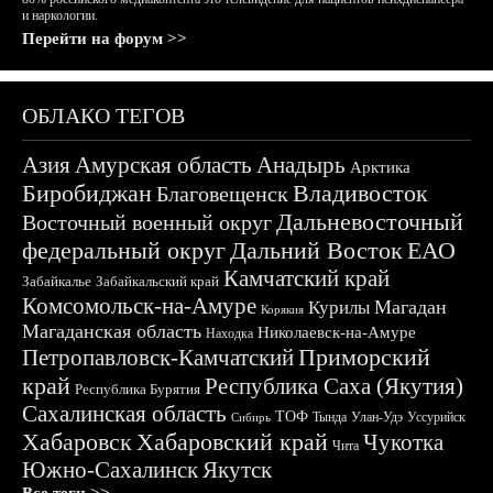
и наркологии.
Перейти на форум >>
ОБЛАКО ТЕГОВ
Азия
Амурская область
Анадырь
Арктика
Биробиджан
Владивосток
Благовещенск
Дальневосточный
Восточный военный округ
федеральный округ
Дальний Восток
ЕАО
Камчатский край
Забайкалье
Забайкальский край
Комсомольск-на-Амуре
Магадан
Курилы
Корякия
Магаданская область
Николаевск-на-Амуре
Находка
Приморский
Петропавловск-Камчатский
край
Республика Саха (Якутия)
Республика Бурятия
Сахалинская область
ТОФ
Тында
Улан-Удэ
Уссурийск
Сибирь
Хабаровск
Хабаровский край
Чукотка
Чита
Южно-Сахалинск
Якутск