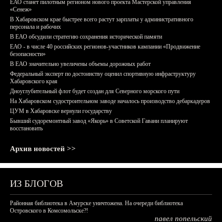
ЕАО станет пилотным регионом нового проекта Мастерской управления
«Сенеж»
В Хабаровском крае быстрее всего растут зарплаты у административного
персонала и рабочих
В ЕАО обсудили стратегию сохранения исторической памяти
ЕАО - в числе 40 российских регионов-участников кампании «Продвижение
безопасности»
В ЕАО значительно увеличены объемы дорожных работ
Федеральный эксперт по достоинству оценил спортивную инфраструктуру
Хабаровского края
Дноуглубительный флот будет создан для Северного морского пути
На Хабаровском судостроительном заводе началось производство дебаркадеров
ЦУМ в Хабаровске вернули государству
Бывший судоремонтный завод «Якорь» в Советской Гавани планируют
восстановить
Архив новостей >>
ИЗ БЛОГОВ
Районная библиотека в Амурске уничтожена. На очереди библиотека
Островского в Комсомольске?!
павел попельский