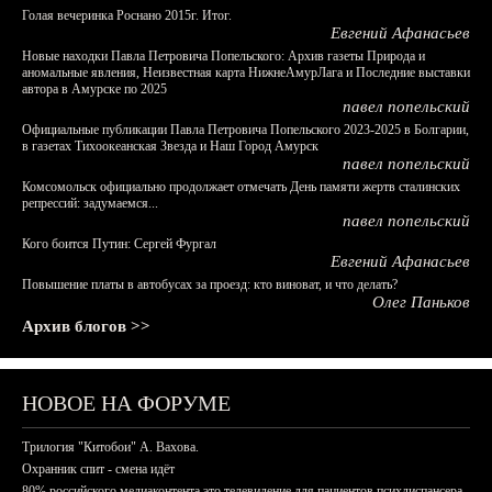
Голая вечеринка Роснано 2015г. Итог.
Евгений Афанасьев
Новые находки Павла Петровича Попельского: Архив газеты Природа и
аномальные явления, Неизвестная карта НижнеАмурЛага и Последние выставки
автора в Амурске по 2025
павел попельский
Официальные публикации Павла Петровича Попельского 2023-2025 в Болгарии,
в газетах Тихоокеанская Звезда и Наш Город Амурск
павел попельский
Комсомольск официально продолжает отмечать День памяти жертв сталинских
репрессий: задумаемся...
павел попельский
Кого боится Путин: Сергей Фургал
Евгений Афанасьев
Повышение платы в автобусах за проезд: кто виноват, и что делать?
Олег Паньков
Архив блогов >>
НОВОЕ НА ФОРУМЕ
Трилогия "Китобои" А. Вахова.
Охранник спит - смена идёт
80% российского медиаконтента это телевидение для пациентов психдиспансера