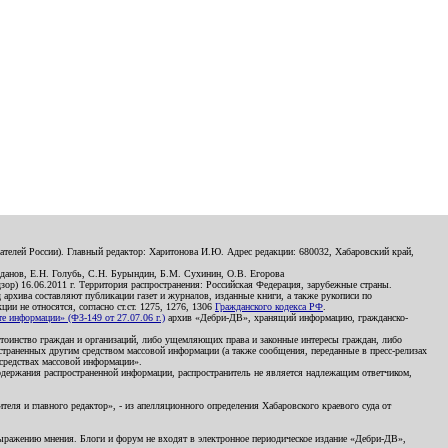
телей России). Главный редактор: Харитонова И.Ю. Адрес редакции: 680032, Хабаровский край,
данов, Е.Н. Голубь, С.Н. Бурындин, Б.М. Сухинин, О.В. Егорова
р) 16.06.2011 г. Территория распространения: Российская Федерация, зарубежные страны.
д архива составляют публикации газет и журналов, изданные книги, а также рукописи по
и не относятся, согласно ст.ст. 1275, 1276, 1306
Гражданского кодекса РФ
.
 информации» (ФЗ-149 от 27.07.06 г.)
архив «Дебри-ДВ», хранящий информацию, гражданско-
остоинство граждан и организаций, либо ущемляющих права и законные интересы граждан, либо
страненных другим средством массовой информации (а также сообщения, переданные в пресс-релизах
 средствах массовой информации».
держания распространенной информации, распространитель не является надлежащим ответчиком,
еля и главного редактор», - из апелляционного определения Хабаровского краевого суда от
 выражению мнения. Блоги и форум не входят в электронное периодическое издание «Дебри-ДВ»,