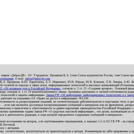
о знаком «Дебри-ДВ». 16+ Учредитель: Пронякин К.А. (член Союза журналистов России, член Союза писа
 сообщение
. E-mail:
editor@debri-dv.com
): К.А. Пронякин, И.Ю. Харитонова, А.Э. Мирмович, Ю.Н. Юрьев, Ю.В. Ковалев, Л.Н. Левина, А.Ю. Ж
 службой по надзору в сфере связи, информационных технологий и массовых коммуникаций (Роскомнадзо
5 «Об архивном деле в Российской Федерации»
, согласно п. 2 ст. 13 «Создание архивов». Основной фон
е, согласно п. 1 ст. 24 вышеобозначенного закона. Архивные документы к частной собственности редакци
ых технологий и защиты информации»
Закона РФ «Об информации, информационных технологиях и о защите
и работают на основании ст.8 «Право на доступ к информации» ФЗ-149.
етственности за распространение сведений, не соответствующих действительности и порочащих честь и д
 ...если они являются дословным воспроизведением сообщений и материалов или их фрагментов, распро
новлено и привлечено к ответственности за данное нарушение законодательства Российской Федерации о
актике применения судами Закона РФ «О средствах массовой информации», «по делам, вытекающим из со
ся в деятельность редакции, в ходе которой определяется содержание сообщений и материалов».
жит возложению на авторов, а по опубликованию опровержения, в порядке ч.2 ст.152 ГК РФ - на учредит
.В.Пестовой.
ску с авторами.
енны, соответственно, исключительно их правообладатели и авторы. Комментарии на сайте приравнены к