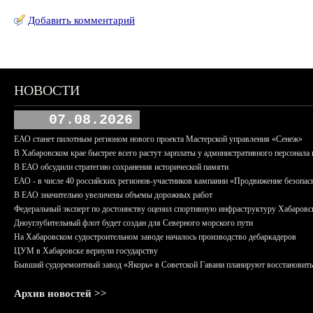
Добавить комментарий
НОВОСТИ
07.08.2026
ЕАО станет пилотным регионом нового проекта Мастерской управления «Сенеж»
В Хабаровском крае быстрее всего растут зарплаты у административного персонала 
В ЕАО обсудили стратегию сохранения исторической памяти
ЕАО - в числе 40 российских регионов-участников кампании «Продвижение безопас
В ЕАО значительно увеличены объемы дорожных работ
Федеральный эксперт по достоинству оценил спортивную инфраструктуру Хабаровс
Дноуглубительный флот будет создан для Северного морского пути
На Хабаровском судостроительном заводе началось производство дебаркадеров
ЦУМ в Хабаровске вернули государству
Бывший судоремонтный завод «Якорь» в Советской Гавани планируют восстановить
Архив новостей >>