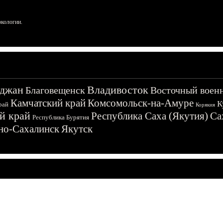
ркологии.
джан
Владивосток
Благовещенск
Восточный воен
Камчатский край
Комсомольск-на-Амуре
К
рай
Корякия
й край
Республика Саха (Якутия)
Са
Республика Бурятия
о-Сахалинск
Якутск