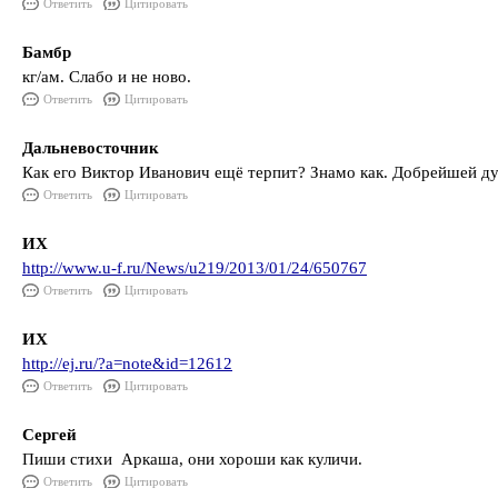
Ответить
Цитировать
Бамбр
кг/ам. Слабо и не ново.
Ответить
Цитировать
Дальневосточник
Как его Виктор Иванович ещё терпит? Знамо как. Добрейшей душ
Ответить
Цитировать
ИХ
http://www.u-f.ru/News/u219/2013/01/24/650767
Ответить
Цитировать
ИХ
http://ej.ru/?a=note&id=12612
Ответить
Цитировать
Сергей
Пиши стихи Аркаша, они хороши как куличи.
Ответить
Цитировать