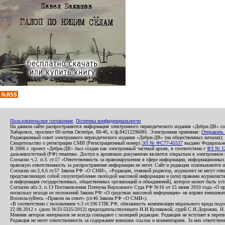
Пользовательское соглашение
,
Политика конфиденциальности
На данном сайте распространяется информация электронного периодического издания «Дебри-ДВ» с
Хабаровск, проспект 60-летия Октября, 88-46, т./ф.84212296081. Электронная приемная:
Отправить
Редакционный совет электронного периодического издания «Дебри-ДВ» (на общественных началах
Свидетельство о регистрации СМИ (Регистрационный номер)
ЭЛ № ФС77-45537
выдано Федеральной
В 2006 г. проект «Дебри-ДВ» был создан как электронный частный архив, в соответствии с
ФЗ № 12
дальневосточной (РФ) тематике. Доступ к архивным документам является открытым в электронном вид
Согласно ч.2. п.3. ст.17 «Ответственность за правонарушения в сфере информации, информационн
правовую ответственность за распространение информации не несет. Сайт и редакция основываются 
Согласно пп.3,4,6 ст.57 Закона РФ «О СМИ», «Редакция, главный редактор, журналист не несут отв
представляющих собой злоупотребление свободой массовой информации и (или) правами журналиста:
и информация государственных, общественных организаций и объединений), которое может быть уста
Согласно абз.3, п.13 Постановления Пленума Верховного Суда РФ №16 от 15 июня 2010 года «О пр
поскольку исходя из положений Закона РФ «О средствах массовой информации» не вправе вмешивать
Воспользуйтесь «Правом на ответ» (ст.46 Закона РФ «О СМИ»).
«В соответствии с положением ч.3 ст.196 ГПК РФ, обязанность компенсации морального вреда подле
22.08.2012 г. (дело №33-5325/2012) председательствующего И.И.Куликовой, судей С.И.Дорожко, Н
Мнения авторов материалов не всегда совпадают с позицией редакции. Редакция не вступает в перепи
Редакция не несет ответственность за содержание внешних ссылок и комментариев. За них ответств