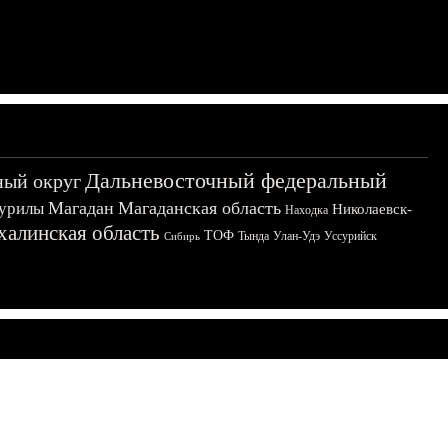
Дальневосточный федеральный
ный округ
Магадан
Магаданская область
урилы
Николаевск-
Находка
халинская область
ТОФ
Тында
Улан-Удэ
Уссурийск
Сибирь