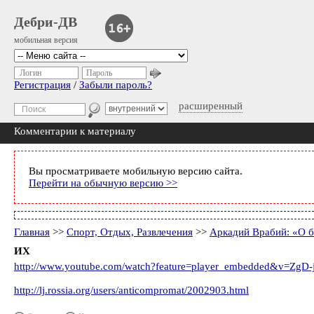
Дебри-ДВ
мобильная версия
Логин
Пароль
Регистрация
/
Забыли пароль?
расширенный
Комментарии к материалу
Вы просматриваете мобильную версию сайта.
Перейти на обычную версию >>
Главная
>>
Спорт, Отдых, Развлечения
>>
Аркадий Врабий: «О 
ИХ
http://www.youtube.com/watch?feature=player_embedded&v=ZgD
http://lj.rossia.org/users/anticompromat/2002903.html