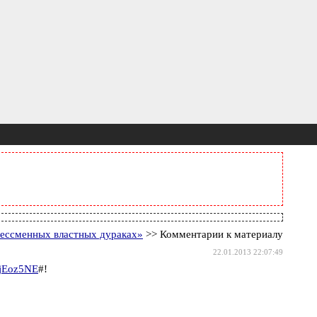
бессменных властных дураках»
>> Комментарии к материалу
22.01.2013 22:07:49
-jEoz5NE
#!