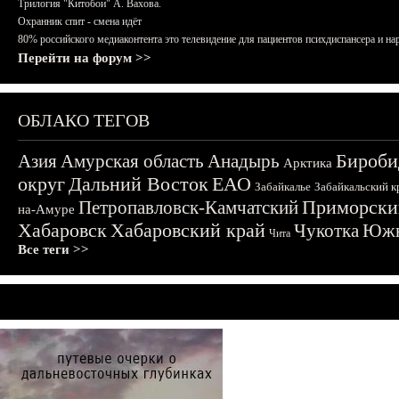
Трилогия "Китобои" А. Вахова.
Охранник спит - смена идёт
80% российского медиаконтента это телевидение для пациентов психдиспансера и на
Перейти на форум >>
ОБЛАКО ТЕГОВ
Бироби
Азия
Амурская область
Анадырь
Арктика
округ
Дальний Восток
ЕАО
Забайкалье
Забайкальский к
Приморски
Петропавловск-Камчатский
на-Амуре
Хабаровск
Хабаровский край
Чукотка
Южн
Чита
Все теги >>