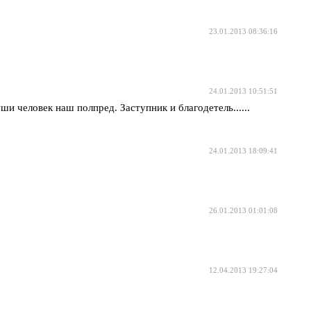
23.01.2013 08:36:16
24.01.2013 10:51:51
и человек наш полпред. Заступник и благодетель......
24.01.2013 18:09:41
26.01.2013 01:01:08
12.04.2013 19:27:04