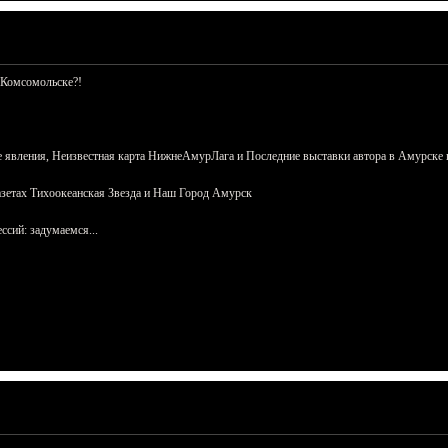
 Комсомольске?!
 явления, Неизвестная карта НижнеАмурЛага и Последние выставки автора в Амурске 
азетах Тихоокеанская Звезда и Наш Город Амурск
сий: задумаемся...