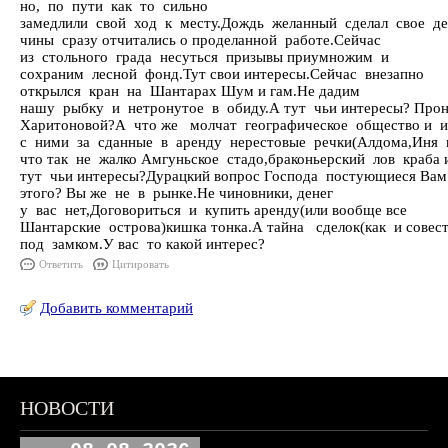
но, по пути как то сильно
замедлили свой ход к месту.Дождь желанный сделал свое дел
чины сразу отчитались о проделанной работе.Сейчас
из стольного града несуться призывы приумножим и
сохраним лесной фонд.Тут свои интересы.Сейчас внезапно
открылся кран на Шантарах Шум и гам.Не дадим
нашу рыбку и нетронутое в обиду.А тут чьи интересы? Про
Харитоновой?А что же молчат географическое общество и 
с ними за сданные в аренду нерестовые речки(Алдома,Иня 
что так не жалко Амгуньское стадо,браконьерский лов краба и 
тут чьи интересы?Дурацкий вопрос Господа постующиеся Вам
этого? Вы же не в рынке.Не чиновники, денег
у вас нет,Договориться и купить аренду(или вообще все
Шантарские острова)кишка тонка.А тайна сделок(как и совесть
под замком.У вас то какой интерес?
Ответить
Цитировать
Добавить комментарий
НОВОСТИ