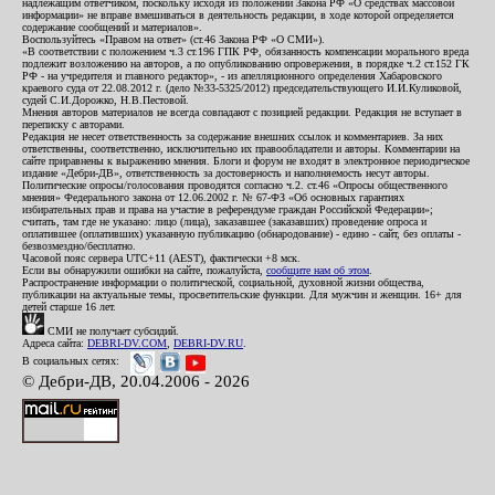
надлежащим ответчиком, поскольку исходя из положений Закона РФ «О средствах массовой
информации» не вправе вмешиваться в деятельность редакции, в ходе которой определяется
содержание сообщений и материалов».
Воспользуйтесь «Правом на ответ» (ст.46 Закона РФ «О СМИ»).
«В соответствии с положением ч.3 ст.196 ГПК РФ, обязанность компенсации морального вреда
подлежит возложению на авторов, а по опубликованию опровержения, в порядке ч.2 ст.152 ГК
РФ - на учредителя и главного редактор», - из апелляционного определения Хабаровского
краевого суда от 22.08.2012 г. (дело №33-5325/2012) председательствующего И.И.Куликовой,
судей С.И.Дорожко, Н.В.Пестовой.
Мнения авторов материалов не всегда совпадают с позицией редакции. Редакция не вступает в
переписку с авторами.
Редакция не несет ответственность за содержание внешних ссылок и комментариев. За них
ответственны, соответственно, исключительно их правообладатели и авторы. Комментарии на
сайте приравнены к выражению мнения. Блоги и форум не входят в электронное периодическое
издание «Дебри-ДВ», ответственность за достоверность и наполняемость несут авторы.
Политические опросы/голосования проводятся согласно ч.2. ст.46 «Опросы общественного
мнения» Федерального закона от 12.06.2002 г. № 67-ФЗ «Об основных гарантиях
избирательных прав и права на участие в референдуме граждан Российской Федерации»;
считать, там где не указано: лицо (лица), заказавшее (заказавших) проведение опроса и
оплатившее (оплативших) указанную публикацию (обнародование) - едино - сайт, без оплаты -
безвозмездно/бесплатно.
Часовой пояс сервера UTC+11 (AEST), фактически +8 мск.
Если вы обнаружили ошибки на сайте, пожалуйста,
сообщите нам об этом
.
Распространение информации о политической, социальной, духовной жизни общества,
публикации на актуальные темы, просветительские функции. Для мужчин и женщин. 16+ для
детей старше 16 лет.
СМИ не получает субсидий.
Адреса сайта:
DEBRI-DV.COM
,
DEBRI-DV.RU
.
В социальных сетях:
© Дебри-ДВ, 20.04.2006 - 2026