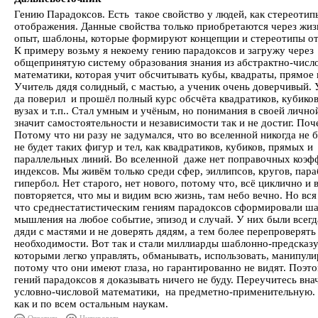
Гению Парадоксов. Есть такое свойство у людей, как стереотип
отображения. Данные свойства только приобретаются через жи
опыт, шаблоны, которые формируют концепции и стереотипы о
К примеру возьму я некоему гению парадоксов и загружу через
общепринятую систему образования знания из абстрактно-числ
математики, которая учит обсчитывать кубы, квадраты, прямое 
Учитель дядя солидный, с мастью, а ученик очень доверчивый. 
да поверил и прошёл полный курс обсчёта квадратиков, кубиков
вузах и т.п.. Стал умным и учёным, но понимания в своей лично
значит самостоятельности и независимости так и не достиг. По
Потому что ни разу не задумался, что во вселенной никогда не б
не будет таких фигур и тел, как квадратиков, кубиков, прямых и
параллельных линий. Во вселенной даже нет поправочных коэф
индексов. Мы живём только среди сфер, эиллипсов, кругов, пара
гипербол. Нет старого, нет нового, потому что, всё циклично и 
повторяется, что мы и видим всю жизнь, там небо вечно. Но вся
что среднестатистическим гениям парадоксов сформировали ш
мышления на любое событие, эпизод и случай. У них были всег
дяди с мастями и не доверять дядям, а тем более перепроверять
необходимости. Вот так и стали миллиарды шаблонно-предсказ
которыми легко управлять, обманывать, использовать, манипули
потому что они имеют глаза, но гарантированно не видят. Поэт
гений парадоксов я доказывать ничего не буду. Переучитесь вна
условно-числовой математики, на предметно-применительную.
как и по всем остальным наукам.