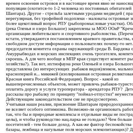
времен освоения островов и в настоящее время явно не нанося
популяции (охотится-то 1-2 человека из постоянных обитателей 
Шантара). Другое - стрельба залетными уродами медведей ( пра
нерегулярная, без трофейной подоплеки - маловаты островные з
более щекотливый вопрос РПУ (рыбопромысловые участки). Об
(река Оленья и озеро Большое) закреплены за МОО ООиР "Крече
организации любительского и спортивного рыболовства. (Переч
кстати, утверждаются постановлением краевого правительства, 
свободном доступе информации о пользователях почему-то нет.
председателя комитета охраны окружающей среды В. Бардюка о
Амуррыбводах и морских инспекциях очень трогателен, компет
скроешь. А для чего вообще в МПР края существует комитет р
хозяйства?). Так вот, ихтиофауна реки Оленьей и озера Большог
представлена (из интересующих рыбаков видов)ленком, мальмо
красноперкой и... микижей (изолированная островная реликтова
Красная книга Российской Федерации). Вопрос - какой из
вышеперечисленных объектов, может привлечь рыбаков-туристо
оплатить дорогу и услуги туроператора - арендатора РПУ? Дет
рассказы про рыбалку по принципу "поймал-отпустил" неумест
Действующим законодательством сие не предусмотрено.
Учитывая наши реалии, присвоение Шантарам природоохранног
не вселяет особого оптимизма. Возможно-ли организовать работ
так, что бы и природные комплексы и отдельные виды не постра
целы), и чтобы руководство нац.парка не голодало? Чем больше
посетителей - тем больше доход. А как-же фактор беспокойства
базары, лежбища и нагульные поля морских млекопитающих)? Да