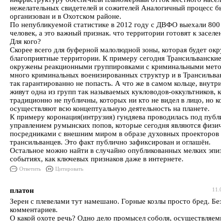
нежелательных свидетелей и сожителей Аналогичный процесс б
организован и в Охотском районе.
По непубликуемой статистике в 2012 году с ДВФО выехали 800
человек, а это важный признак. что территории готовят к засел
Для кого?
Скорее всего для буферной малолюдной зоны, которая будет окр
благоприятные территории. К примеру сегодня Трансильвански
окружены реакционными группировками с криминальными мето
много криминальных военизированных структур и в Трансильв
так гарантированно не попасть. А что же в самом кольце, внутр
живут одна из групп так называемых кукловодов-оккультников, 
традиционно не публичны, которых ни кто не видел в лицо, но к
осуществляют всю концептуальную деятельность на планете.
К примеру коронация(интрузия) гундяева проводилась под пуб
управлением румынских попов, которые сегодня являются физи
посредниками с внешним миром в образе духовных проекторов
трансильванцев. Это факт публично зафиксирован и оглашён.
Остальное можно найти в случайно опубликованных мелких эпи
событиях, как ключевых признаков даже в интернете.
Ответить
Цитировать
платон
11.
Зерен с плевелами тут намешано. Горные козлы просто бред. Бе
комментариев.
О какой охоте речь? Одно дело промысел соболя, осуществляем