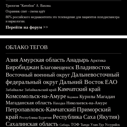
Трилогия "Китобои" А. Вахова.
Охранник спит - смена идёт
80% российского медиаконтента это телевидение для пациентов психдиспансера
и наркологии.
Перейти на форум >>
ОБЛАКО ТЕГОВ
Азия
Амурская область
Анадырь
Арктика
Биробиджан
Владивосток
Благовещенск
Дальневосточный
Восточный военный округ
федеральный округ
Дальний Восток
ЕАО
Камчатский край
Забайкалье
Забайкальский край
Комсомольск-на-Амуре
Магадан
Курилы
Корякия
Магаданская область
Николаевск-на-Амуре
Находка
Приморский
Петропавловск-Камчатский
край
Республика Саха (Якутия)
Республика Бурятия
Сахалинская область
ТОФ
Тында
Улан-Удэ
Уссурийск
Сибирь