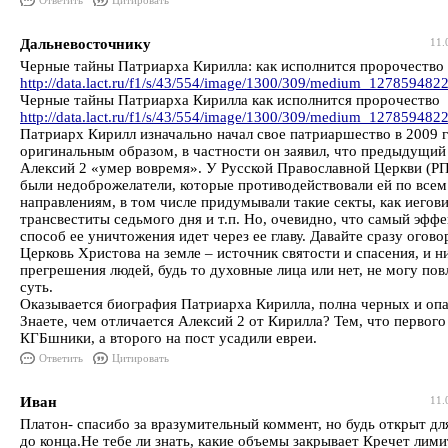
Ответить
Цитировать
Дальневосточнику
11.
Черные тайны Патриарха Кирилла: как исполнится пророчество
http://data.lact.ru/f1/s/43/554/image/1300/309/medium_127859482
Черные тайны Патриарха Кирилла как исполнится пророчество
http://data.lact.ru/f1/s/43/554/image/1300/309/medium_127859482
Патриарх Кирилл изначально начал свое патриаршество в 2009 
оригинальным образом, в частности он заявил, что предыдущий
Алексий 2 «умер вовремя». У Русской Православной Церкви (РП
были недоброжелатели, которые противодействовали ей по всем
направлениям, в том числе придумывали такие секты, как иегов
трансвеститы седьмого дня и т.п. Но, очевидно, что самый эфф
способ ее уничтожения идет через ее главу. Давайте сразу огово
Церковь Христова на земле – источник святости и спасения, и н
прегрешения людей, будь то духовные лица или нет, не могу пов
суть.
Оказывается биография Патриарха Кирилла, полна черных и опа
Знаете, чем отличается Алексий 2 от Кирилла? Тем, что первого
КГБшники, а второго на пост усадили евреи.
Ответить
Цитировать
Иван
11.
Платон- спасибо за вразумительный коммент, но будь открыт дл
до конца.Не тебе ли знать, какие объемы закрывает Кречет лими