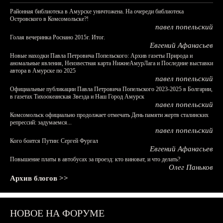
Районная библиотека в Амурске уничтожена. На очереди библиотека
Островского в Комсомольске?!
павел попельский
Голая вечеринка Роснано 2015г. Итог.
Евгений Афанасьев
Новые находки Павла Петровича Попельского: Архив газеты Природа и
аномальные явления, Неизвестная карта НижнеАмурЛага и Последние выставки
автора в Амурске по 2025
павел попельский
Официальные публикации Павла Петровича Попельского 2023-2025 в Болгарии,
в газетах Тихоокеанская Звезда и Наш Город Амурск
павел попельский
Комсомольск официально продолжает отмечать День памяти жертв сталинских
репрессий: задумаемся...
павел попельский
Кого боится Путин: Сергей Фургал
Евгений Афанасьев
Повышение платы в автобусах за проезд: кто виноват, и что делать?
Олег Паньков
Архив блогов >>
НОВОЕ НА ФОРУМЕ