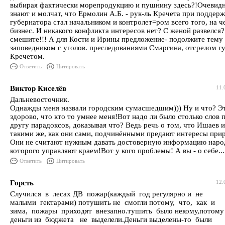
выбирая фактически морепродукцию и пушнину здесь?!Очевидн
знают и молчат, что Ермолин А.Б. - рук-ль Кречета при поддерж
губернатора стал начальником и контролет=ром всего того, на 
бизнес. И никакого конфликта интересов нет? С женой развелся?
смешите!!! А для Кости и Ирины предложение- подолжите тем
заповедником с уголов. преследованиями Смаргина, отсрелом гу
Кречетом.
Ответить
Цитировать
Виктор Киселёв
11.
Дальневосточник.
Однажды меня назвали городским сумасшедшим))) Ну и что? Э
здорово, что кто то умнее меня!Вот надо ли было столько слов 
другу парадоксов, доказывая что? Ведь речь о том, что Ишаев 
такими же, как они сами, подчинёнными предают интересы прир
Они не считают нужным давать достоверную информацию народ
которого управляют краем!Вот у кого проблемы! А вы - о себе..
Ответить
Цитировать
Горсть
12.
Случился в лесах ДВ пожар(каждый год регулярно и не
малыми гектарами) потушить не смогли потому, что, как и
зима, пожары приходят внезапно.тушить было некому,потом
деньги из бюджета не выделели.Деньги выделены-то были