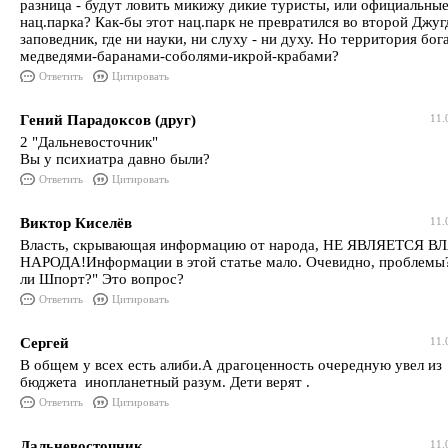
разница - будут ловить микижу дикие туристы, или официальны
нац.парка? Как-бы этот нац.парк не превратился во второй Джу
заповедник, где ни науки, ни слуху - ни духу. Но территория бог
медведями-баранами-соболями-икрой-крабами?
Ответить
Цитировать
Гений Парадоксов (друг)
11.
2 "Дальневосточник"
Вы у психиатра давно были?
Ответить
Цитировать
Виктор Киселёв
11.
Власть, скрывающая информацию от народа, НЕ ЯВЛЯЕТСЯ 
НАРОДА!Информации в этой статье мало. Очевидно, проблемы
ли Шпорт?" Это вопрос?
Ответить
Цитировать
Сергей
11.
В общем у всех есть алиби.А драгоценность очередную увел из
бюджета инопланетный разум. Дети верят .
Ответить
Цитировать
Дальневосточник
11.