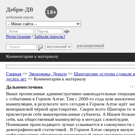
Дебри-ДВ
мобильная версия
Логин
Пароль
Регистрация
/
Забыли пароль?
расширенный
Комментарии к материалу
Главная
>>
Экономика, Деньги
>>
Шантарские острова сдавали в
десять лет
>> Комментарии к материалу
Дальневосточник
11.
Выше прописанные административно-законодательные операци
с событиями в Горном Алтае. Там с 2000-го года шли аналогич
манипуляции, в результате чего сегодня в Горном Алтае идёт за
венецианской чёрной аристократии. Скорее всего Шантары то 
присмотрели себе вышепрописанные субъекты. А Ишаев больш
себя, как общественный манипулятор в методах словоблудия.
Понимание происходящего лучше усваивается в совокупности с
демографической статистикой . В Горном Алтае свернув жилую
инфраструктуру обеспечили планомерный отток местного насел