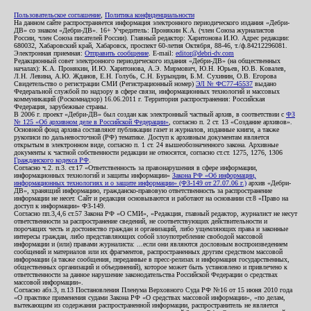
Пользовательское соглашение
,
Политика конфиденциальности
На данном сайте распространяется информация электронного периодического издания «Дебри-
ДВ» со знаком «Дебри-ДВ». 16+ Учредитель: Пронякин К.А. (член Союза журналистов
России, член Союза писателей России). Главный редактор: Харитонова И.Ю. Адрес редакции:
680032, Хабаровский край, Хабаровск, проспект 60-летия Октября, 88-46, т./ф.84212296081.
Электронная приемная:
Отправить сообщение
. E-mail:
editor@debri-dv.com
Редакционный совет электронного периодического издания «Дебри-ДВ» (на общественных
началах): К.А. Пронякин, И.Ю. Харитонова, А.Э. Мирмович, Ю.Н. Юрьев, Ю.В. Ковалев,
Л.Н. Левина, А.Ю. Жданов, Е.Н. Голубь, С.Н. Бурындин, Б.М. Сухинин, О.В. Егорова
Свидетельство о регистрации СМИ (Регистрационный номер)
ЭЛ № ФС77-45537
выдано
Федеральной службой по надзору в сфере связи, информационных технологий и массовых
коммуникаций (Роскомнадзор) 16.06.2011 г. Территория распространения: Российская
Федерация, зарубежные страны.
В 2006 г. проект «Дебри-ДВ» был создан как электронный частный архив, в соответствии с
ФЗ
№ 125 «Об архивном деле в Российской Федерации»
, согласно п. 2 ст. 13 «Создание архивов».
Основной фонд архива составляют публикации газет и журналов, изданные книги, а также
рукописи по дальневосточной (РФ) тематике. Доступ к архивным документам является
открытым в электронном виде, согласно п. 1 ст. 24 вышеобозначенного закона. Архивные
документы к частной собственности редакции не относятся, согласно ст.ст. 1275, 1276, 1306
Гражданского кодекса РФ
.
Согласно ч.2. п.3. ст.17 «Ответственность за правонарушения в сфере информации,
информационных технологий и защиты информации»
Закона РФ «Об информации,
информационных технологиях и о защите информации» (ФЗ-149 от 27.07.06 г.)
архив «Дебри-
ДВ», хранящий информацию, гражданско-правовую ответственность за распространение
информации не несет. Сайт и редакция основываются и работают на основании ст.8 «Право на
доступ к информации» ФЗ-149.
Согласно пп.3,4,6 ст.57 Закона РФ «О СМИ», «Редакция, главный редактор, журналист не несут
ответственности за распространение сведений, не соответствующих действительности и
порочащих честь и достоинство граждан и организаций, либо ущемляющих права и законные
интересы граждан, либо представляющих собой злоупотребление свободой массовой
информации и (или) правами журналиста: ...если они являются дословным воспроизведением
сообщений и материалов или их фрагментов, распространенных другим средством массовой
информации (а также сообщения, переданные в пресс-релизах и информация государственных,
общественных организаций и объединений), которое может быть установлено и привлечено к
ответственности за данное нарушение законодательства Российской Федерации о средствах
массовой информации».
Согласно абз.3, п.13 Постановления Пленума Верховного Суда РФ №16 от 15 июня 2010 года
«О практике применения судами Закона РФ «О средствах массовой информации», «по делам,
вытекающим из содержания распространенной информации, распространитель не является