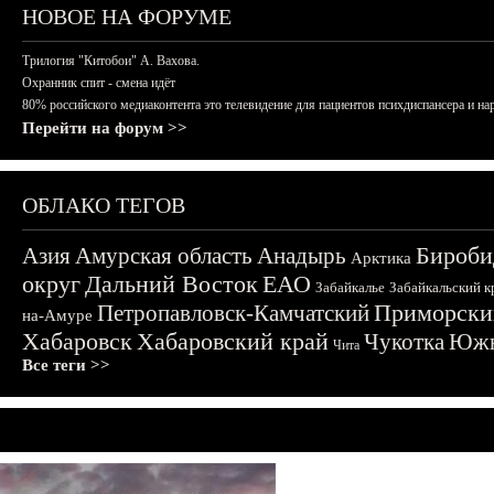
НОВОЕ НА ФОРУМЕ
Трилогия "Китобои" А. Вахова.
Охранник спит - смена идёт
80% российского медиаконтента это телевидение для пациентов психдиспансера и на
Перейти на форум >>
ОБЛАКО ТЕГОВ
Бироби
Азия
Амурская область
Анадырь
Арктика
округ
Дальний Восток
ЕАО
Забайкалье
Забайкальский к
Приморски
Петропавловск-Камчатский
на-Амуре
Хабаровск
Хабаровский край
Чукотка
Южн
Чита
Все теги >>