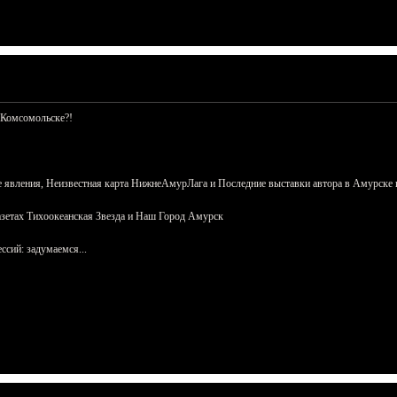
 Комсомольске?!
 явления, Неизвестная карта НижнеАмурЛага и Последние выставки автора в Амурске 
азетах Тихоокеанская Звезда и Наш Город Амурск
сий: задумаемся...