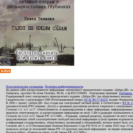
Пользовательское соглашение
,
Политика конфиденциальности
На данном сайте распространяется информация электронного периодического издания «Дебри-ДВ» с
Хабаровск, проспект 60-летия Октября, 88-46, т./ф.84212296081. Электронная приемная:
Отправить
Редакционный совет электронного периодического издания «Дебри-ДВ» (на общественных началах
Свидетельство о регистрации СМИ (Регистрационный номер)
ЭЛ № ФС77-45537
выдано Федеральной
В 2006 г. проект «Дебри-ДВ» был создан как электронный частный архив, в соответствии с
ФЗ № 12
дальневосточной (РФ) тематике. Доступ к архивным документам является открытым в электронном вид
Согласно ч.2. п.3. ст.17 «Ответственность за правонарушения в сфере информации, информационн
правовую ответственность за распространение информации не несет. Сайт и редакция основываются 
Согласно пп.3,4,6 ст.57 Закона РФ «О СМИ», «Редакция, главный редактор, журналист не несут отв
представляющих собой злоупотребление свободой массовой информации и (или) правами журналиста:
и информация государственных, общественных организаций и объединений), которое может быть уста
Согласно абз.3, п.13 Постановления Пленума Верховного Суда РФ №16 от 15 июня 2010 года «О пр
поскольку исходя из положений Закона РФ «О средствах массовой информации» не вправе вмешивать
Воспользуйтесь «Правом на ответ» (ст.46 Закона РФ «О СМИ»).