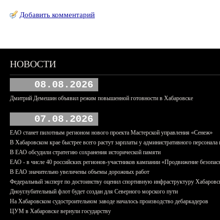
Добавить комментарий
НОВОСТИ
08.08.2026
Дмитрий Демешин объявил режим повышенной готовности в Хабаровске
07.08.2026
ЕАО станет пилотным регионом нового проекта Мастерской управления «Сенеж»
В Хабаровском крае быстрее всего растут зарплаты у административного персонала 
В ЕАО обсудили стратегию сохранения исторической памяти
ЕАО - в числе 40 российских регионов-участников кампании «Продвижение безопас
В ЕАО значительно увеличены объемы дорожных работ
Федеральный эксперт по достоинству оценил спортивную инфраструктуру Хабаровс
Дноуглубительный флот будет создан для Северного морского пути
На Хабаровском судостроительном заводе началось производство дебаркадеров
ЦУМ в Хабаровске вернули государству