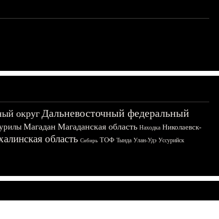
Дальневосточный федеральный
ный округ
Магадан
Магаданская область
урилы
Николаевск-
Находка
халинская область
ТОФ
Тында
Улан-Удэ
Уссурийск
Сибирь