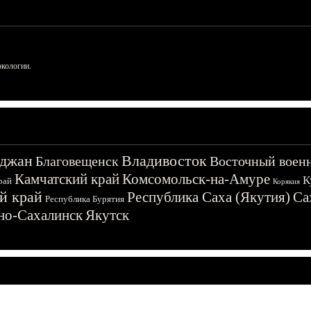
ркологии.
джан
Владивосток
Благовещенск
Восточный воен
Камчатский край
Комсомольск-на-Амуре
К
рай
Корякия
й край
Республика Саха (Якутия)
Са
Республика Бурятия
о-Сахалинск
Якутск