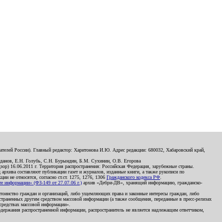
телей России). Главный редактор: Харитонова И.Ю. Адрес редакции: 680032, Хабаровский край,
данов, Е.Н. Голубь, С.Н. Бурындин, Б.М. Сухинин, О.В. Егорова
р) 16.06.2011 г. Территория распространения: Российская Федерация, зарубежные страны.
д архива составляют публикации газет и журналов, изданные книги, а также рукописи по
и не относятся, согласно ст.ст. 1275, 1276, 1306
Гражданского кодекса РФ
.
 информации» (ФЗ-149 от 27.07.06 г.)
архив «Дебри-ДВ», хранящий информацию, гражданско-
остоинство граждан и организаций, либо ущемляющих права и законные интересы граждан, либо
страненных другим средством массовой информации (а также сообщения, переданные в пресс-релизах
 средствах массовой информации».
держания распространенной информации, распространитель не является надлежащим ответчиком,