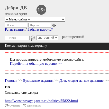
Дебри-ДВ
мобильная версия
Логин
Пароль
Регистрация
/
Забыли пароль?
расширенный
Комментарии к материалу
Вы просматриваете мобильную версию сайта.
Перейти на обычную версию >>
Главная
>>
Бумажные издания
>>
Дать людям легкое дыхание
>>
ИХ
Симулякр симулякра
http://www.novayagazeta.ru/politics/55822.html
Ответить
Цитировать