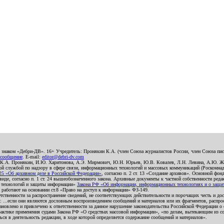
о знаком «Дебри-ДВ». 16+ Учредитель: Пронякин К.А. (член Союза журналистов России, член Союза писа
 сообщение
. E-mail:
editor@debri-dv.com
): К.А. Пронякин, И.Ю. Харитонова, А.Э. Мирмович, Ю.Н. Юрьев, Ю.В. Ковалев, Л.Н. Левина, А.Ю. Ж
 службой по надзору в сфере связи, информационных технологий и массовых коммуникаций (Роскомнадзо
5 «Об архивном деле в Российской Федерации»
, согласно п. 2 ст. 13 «Создание архивов». Основной фон
е, согласно п. 1 ст. 24 вышеобозначенного закона. Архивные документы к частной собственности редакци
ых технологий и защиты информации»
Закона РФ «Об информации, информационных технологиях и о защите
и работают на основании ст.8 «Право на доступ к информации» ФЗ-149.
етственности за распространение сведений, не соответствующих действительности и порочащих честь и д
 ...если они являются дословным воспроизведением сообщений и материалов или их фрагментов, распро
новлено и привлечено к ответственности за данное нарушение законодательства Российской Федерации о
актике применения судами Закона РФ «О средствах массовой информации», «по делам, вытекающим из со
ся в деятельность редакции, в ходе которой определяется содержание сообщений и материалов».