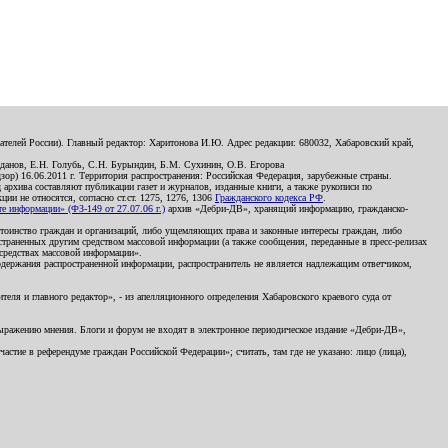
телей России). Главный редактор: Харитонова И.Ю. Адрес редакции: 680032, Хабаровский край,
данов, Е.Н. Голубь, С.Н. Бурындин, Б.М. Сухинин, О.В. Егорова
р) 16.06.2011 г. Территория распространения: Российская Федерация, зарубежные страны.
д архива составляют публикации газет и журналов, изданные книги, а также рукописи по
и не относятся, согласно ст.ст. 1275, 1276, 1306
Гражданского кодекса РФ
.
 информации» (ФЗ-149 от 27.07.06 г.)
архив «Дебри-ДВ», хранящий информацию, гражданско-
остоинство граждан и организаций, либо ущемляющих права и законные интересы граждан, либо
страненных другим средством массовой информации (а также сообщения, переданные в пресс-релизах
 средствах массовой информации».
держания распространенной информации, распространитель не является надлежащим ответчиком,
еля и главного редактор», - из апелляционного определения Хабаровского краевого суда от
 выражению мнения. Блоги и форум не входят в электронное периодическое издание «Дебри-ДВ»,
стие в референдуме граждан Российской Федерации»; считать, там где не указано: лицо (лица),