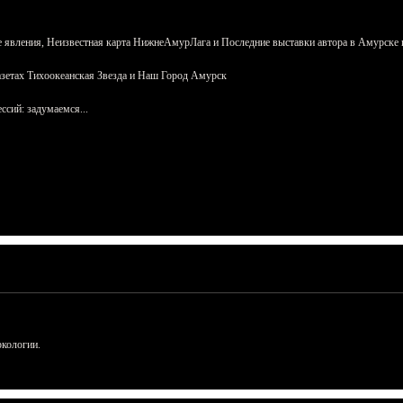
 явления, Неизвестная карта НижнеАмурЛага и Последние выставки автора в Амурске 
азетах Тихоокеанская Звезда и Наш Город Амурск
сий: задумаемся...
ркологии.