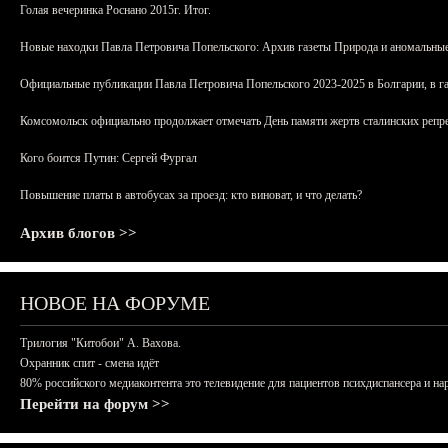
Голая вечеринка Роснано 2015г. Итог.
Новые находки Павла Петровича Попельского: Архив газеты Природа и аномальные
Официальные публикации Павла Петровича Попельского 2023-2025 в Болгарии, в г
Комсомольск официально продолжает отмечать День памяти жертв сталинских репрес
Кого боится Путин: Сергей Фургал
Повышение платы в автобусах за проезд: кто виноват, и что делать?
Архив блогов >>
НОВОЕ НА ФОРУМЕ
Трилогия "Китобои" А. Вахова.
Охранник спит - смена идёт
80% российского медиаконтента это телевидение для пациентов психдиспансера и на
Перейти на форум >>