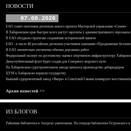
НОВОСТИ
07.08.2026
ЕАО станет пилотным регионом нового проекта Мастерской управления «Сенеж»
В Хабаровском крае быстрее всего растут зарплаты у административного персонала 
В ЕАО обсудили стратегию сохранения исторической памяти
ЕАО - в числе 40 российских регионов-участников кампании «Продвижение безопас
В ЕАО значительно увеличены объемы дорожных работ
Федеральный эксперт по достоинству оценил спортивную инфраструктуру Хабаровс
Дноуглубительный флот будет создан для Северного морского пути
На Хабаровском судостроительном заводе началось производство дебаркадеров
ЦУМ в Хабаровске вернули государству
Бывший судоремонтный завод «Якорь» в Советской Гавани планируют восстановить
Архив новостей >>
ИЗ БЛОГОВ
Районная библиотека в Амурске уничтожена. На очереди библиотека Островского в