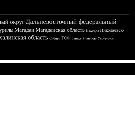
Дальневосточный федеральный
ный округ
Магадан
Магаданская область
урилы
Николаевск-
Находка
халинская область
ТОФ
Тында
Улан-Удэ
Уссурийск
Сибирь