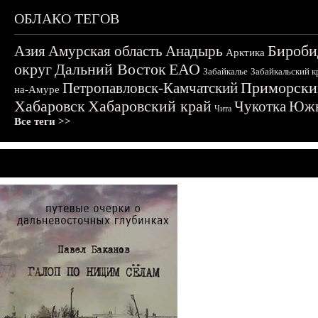
ОБЛАКО ТЕГОВ
Бироби
Азия
Амурская область
Анадырь
Арктика
округ
Дальний Восток
ЕАО
Забайкалье
Забайкальский к
Приморски
Петропавловск-Камчатский
на-Амуре
Хабаровск
Хабаровский край
Чукотка
Южн
Чита
Все теги >>