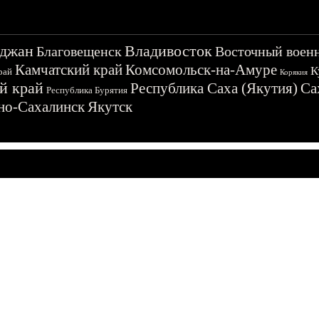
джан
Владивосток
Благовещенск
Восточный воен
Камчатский край
Комсомольск-на-Амуре
К
рай
Корякия
й край
Республика Саха (Якутия)
Са
Республика Бурятия
о-Сахалинск
Якутск