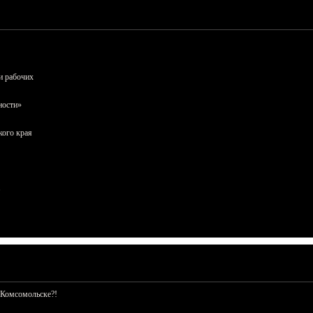
и рабочих
ности»
кого края
 Комсомольске?!