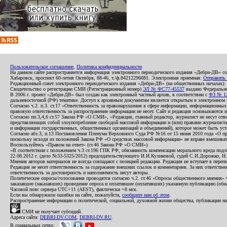
Пользовательское соглашение
,
Политика конфиденциальности
На данном сайте распространяется информация электронного периодического издания «Дебри-ДВ» с
Хабаровск, проспект 60-летия Октября, 88-46, т./ф.84212296081. Электронная приемная:
Отправить
Редакционный совет электронного периодического издания «Дебри-ДВ» (на общественных началах
Свидетельство о регистрации СМИ (Регистрационный номер)
ЭЛ № ФС77-45537
выдано Федеральной
В 2006 г. проект «Дебри-ДВ» был создан как электронный частный архив, в соответствии с
ФЗ № 12
дальневосточной (РФ) тематике. Доступ к архивным документам является открытым в электронном вид
Согласно ч.2. п.3. ст.17 «Ответственность за правонарушения в сфере информации, информационн
правовую ответственность за распространение информации не несет. Сайт и редакция основываются 
Согласно пп.3,4,6 ст.57 Закона РФ «О СМИ», «Редакция, главный редактор, журналист не несут отв
представляющих собой злоупотребление свободой массовой информации и (или) правами журналиста:
и информация государственных, общественных организаций и объединений), которое может быть уста
Согласно абз.3, п.13 Постановления Пленума Верховного Суда РФ №16 от 15 июня 2010 года «О пр
поскольку исходя из положений Закона РФ «О средствах массовой информации» не вправе вмешивать
Воспользуйтесь «Правом на ответ» (ст.46 Закона РФ «О СМИ»).
«В соответствии с положением ч.3 ст.196 ГПК РФ, обязанность компенсации морального вреда подле
22.08.2012 г. (дело №33-5325/2012) председательствующего И.И.Куликовой, судей С.И.Дорожко, Н
Мнения авторов материалов не всегда совпадают с позицией редакции. Редакция не вступает в перепи
Редакция не несет ответственность за содержание внешних ссылок и комментариев. За них ответств
ответственность за достоверность и наполняемость несут авторы.
Политические опросы/голосования проводятся согласно ч.2. ст.46 «Опросы общественного мнения» Фе
заказавшее (заказавших) проведение опроса и оплатившее (оплативших) указанную публикацию (обнаро
Часовой пояс сервера UTC+11 (AEST), фактически +8 мск.
Если вы обнаружили ошибки на сайте, пожалуйста,
сообщите нам об этом
.
Распространение информации о политической, социальной, духовной жизни общества, публикации на
СМИ не получает субсидий.
Адреса сайта:
DEBRI-DV.COM
,
DEBRI-DV.RU
.
В социальных сетях: