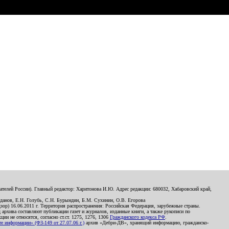
телей России). Главный редактор: Харитонова И.Ю. Адрес редакции: 680032, Хабаровский край,
данов, Е.Н. Голубь, С.Н. Бурындин, Б.М. Сухинин, О.В. Егорова
р) 16.06.2011 г. Территория распространения: Российская Федерация, зарубежные страны.
д архива составляют публикации газет и журналов, изданные книги, а также рукописи по
и не относятся, согласно ст.ст. 1275, 1276, 1306
Гражданского кодекса РФ
.
 информации» (ФЗ-149 от 27.07.06 г.)
архив «Дебри-ДВ», хранящий информацию, гражданско-