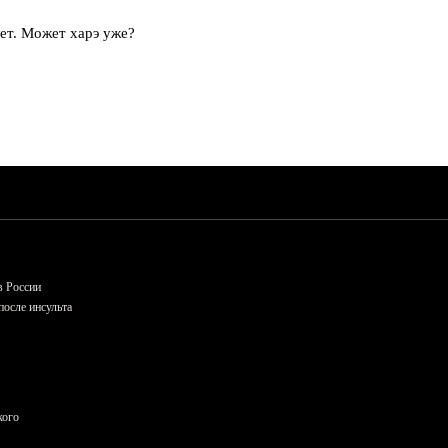
лет. Может харэ уже?
в России
осле инсульта
кого