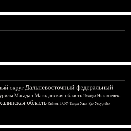
Дальневосточный федеральный
ный округ
Магадан
Магаданская область
урилы
Николаевск-
Находка
халинская область
ТОФ
Тында
Улан-Удэ
Уссурийск
Сибирь