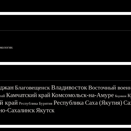
ркологии.
джан
Владивосток
Благовещенск
Восточный воен
Камчатский край
Комсомольск-на-Амуре
К
рай
Корякия
й край
Республика Саха (Якутия)
Са
Республика Бурятия
о-Сахалинск
Якутск