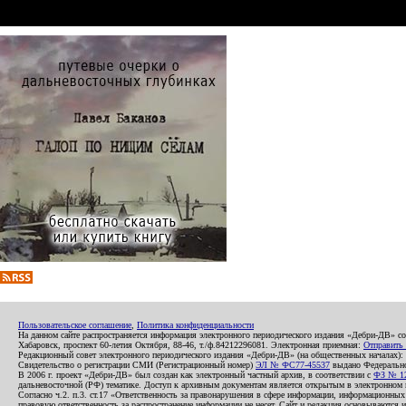
Пользовательское соглашение
,
Политика конфиденциальности
На данном сайте распространяется информация электронного периодического издания «Дебри-ДВ» с
Хабаровск, проспект 60-летия Октября, 88-46, т./ф.84212296081. Электронная приемная:
Отправить
Редакционный совет электронного периодического издания «Дебри-ДВ» (на общественных началах
Свидетельство о регистрации СМИ (Регистрационный номер)
ЭЛ № ФС77-45537
выдано Федеральной
В 2006 г. проект «Дебри-ДВ» был создан как электронный частный архив, в соответствии с
ФЗ № 12
дальневосточной (РФ) тематике. Доступ к архивным документам является открытым в электронном вид
Согласно ч.2. п.3. ст.17 «Ответственность за правонарушения в сфере информации, информационн
правовую ответственность за распространение информации не несет. Сайт и редакция основываются 