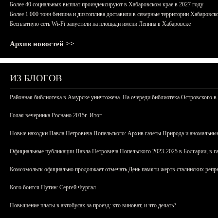
Более 40 социальных выплат проиндексируют в Хабаровском крае в 2027 году
Более 1 000 тонн бензина и дизтоплива доставили в северные территории Хабаровск
Бесплатную сеть Wi-Fi запустили на площади имени Ленина в Хабаровске
Архив новостей >>
ИЗ БЛОГОВ
Районная библиотека в Амурске уничтожена. На очереди библиотека Островского в
Голая вечеринка Роснано 2015г. Итог.
Новые находки Павла Петровича Попельского: Архив газеты Природа и аномальные
Официальные публикации Павла Петровича Попельского 2023-2025 в Болгарии, в г
Комсомольск официально продолжает отмечать День памяти жертв сталинских репрес
Кого боится Путин: Сергей Фургал
Повышение платы в автобусах за проезд: кто виноват, и что делать?