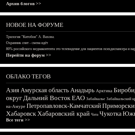
Архив блогов >>
НОВОЕ НА ФОРУМЕ
Трилогия "Китобои" А. Вахова.
Охранник спит - смена идёт
80% российского медиаконтента это телевидение для пациентов психдиспансера и на
Перейти на форум >>
ОБЛАКО ТЕГОВ
Бироби
Азия
Амурская область
Анадырь
Арктика
округ
Дальний Восток
ЕАО
Забайкалье
Забайкальский к
Приморски
Петропавловск-Камчатский
на-Амуре
Хабаровск
Хабаровский край
Чукотка
Южн
Чита
Все теги >>