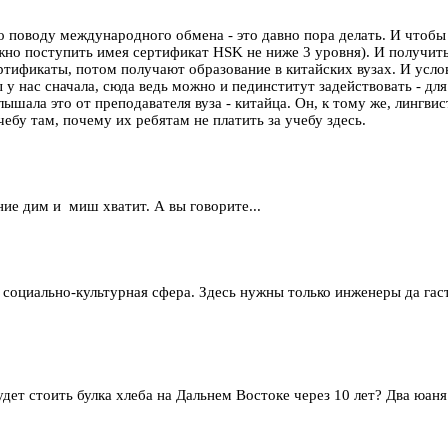
по поводу международного обмена - это давно пора делать. И чтобы
ожно поступить имея сертификат HSK не ниже 3 уровня). И получить
ртификаты, потом получают образование в китайских вузах. И услов
 у нас сначала, сюда ведь можно и пединститут задействовать - дл
ышала это от преподавателя вуза - китайца. Он, к тому же, лингвис
чебу там, почему их ребятам не платить за учебу здесь.
ние дим и миш хватит. А вы говорите...
социально-культурная сфера. Здесь нужны только инженеры да гаст
дет стоить булка хлеба на Дальнем Востоке через 10 лет? Два юаня.