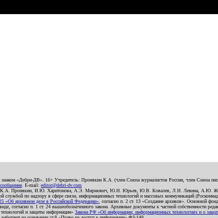
о знаком «Дебри-ДВ». 16+ Учредитель: Пронякин К.А. (член Союза журналистов России, член Союза писа
 сообщение
. E-mail:
editor@debri-dv.com
): К.А. Пронякин, И.Ю. Харитонова, А.Э. Мирмович, Ю.Н. Юрьев, Ю.В. Ковалев, Л.Н. Левина, А.Ю. Ж
 службой по надзору в сфере связи, информационных технологий и массовых коммуникаций (Роскомнадзо
5 «Об архивном деле в Российской Федерации»
, согласно п. 2 ст. 13 «Создание архивов». Основной фон
е, согласно п. 1 ст. 24 вышеобозначенного закона. Архивные документы к частной собственности редакци
ых технологий и защиты информации»
Закона РФ «Об информации, информационных технологиях и о защите
и работают на основании ст.8 «Право на доступ к информации» ФЗ-149.