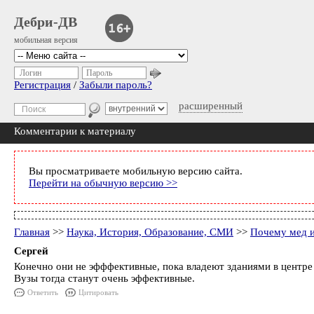
Дебри-ДВ
мобильная версия
Логин
Пароль
Регистрация
/
Забыли пароль?
расширенный
Комментарии к материалу
Вы просматриваете мобильную версию сайта.
Перейти на обычную версию >>
Главная
>>
Наука, История, Образование, СМИ
>>
Почему мед и
Сергей
Конечно они не эфффективные, пока владеют зданиями в центре
Вузы тогда станут очень эффективные.
Ответить
Цитировать