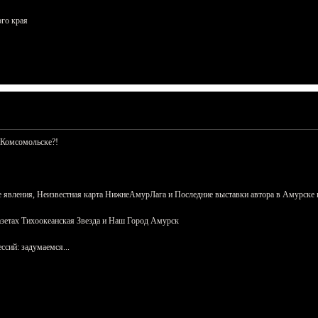
ого края
 Комсомольске?!
 явления, Неизвестная карта НижнеАмурЛага и Последние выставки автора в Амурске 
азетах Тихоокеанская Звезда и Наш Город Амурск
сий: задумаемся...