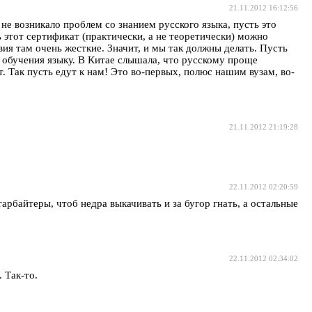
21.11.2012 16:12:56
 не возникало проблем со знанием русского языка, пусть это
 этот сертификат (практически, а не теоретически) можно
ия там очень жесткие. Значит, и мы так должны делать. Пусть
я обучения языку. В Китае слышала, что русскому проще
т. Так пусть едут к нам! Это во-первых, полюс нашим вузам, во-
21.11.2012 21:19:28
22.11.2012 02:20:59
арбайтеры, чтоб недра выкачивать и за бугор гнать, а остальные
22.11.2012 02:34:02
 Так-то.