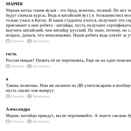
МАРИЯ
Черная метка таким вузам - это бред, конечно, полный. Но вот 
будут сначала курсы. Ведь в китайский вуз ( в большинство) м
только учась в Китае. И наши студенты учатся, получают эти се
приезжают к нам ребята - китайцы, пусть получают сертификаты
выучить китайский, чем китайцу русский. Не знаю, почему, но сл
вторых, деньги, что немаловажно. Наши ребята ведь платят за у
Ответить
Цитировать
гость
Россия нищая? Пилить её не перепилить, Еще не на одно поколе
Ответить
Цитировать
я
Такова политика. Нам же незачем на ДВ учителя,врачи и вообще 
пусть свалят или вымрут
Ответить
Цитировать
Александра
Мария, китайцы приедут, вы не переживайте. А знаете сколько бу
Ответить
Цитировать