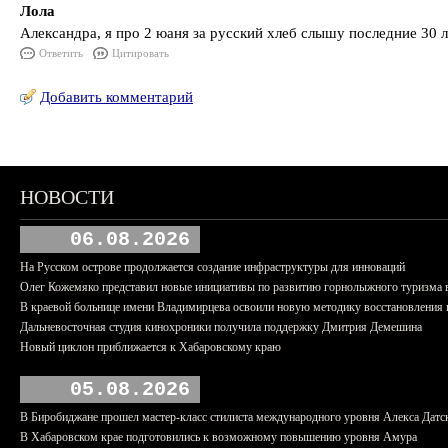
Лола
Александра, я про 2 юаня за русский хлеб слышу последние 30 
Ответить
Цитировать
Добавить комментарий
НОВОСТИ
06.08.2026
На Русском острове продолжается создание инфраструктуры для инноваций
Олег Кожемяко представил новые инициативы по развитию горнолыжного туризма 
В краевой больнице имени Владимирцева освоили новую методику восстановления п
Дальневосточная студия кинохроники получила поддержку Дмитрия Демешина
Новый циклон приближается к Хабаровскому краю
05.08.2026
В Биробиджане прошел мастер-класс стилиста международного уровня Алекса Датс
В Хабаровском крае подготовились к возможному повышению уровня Амура