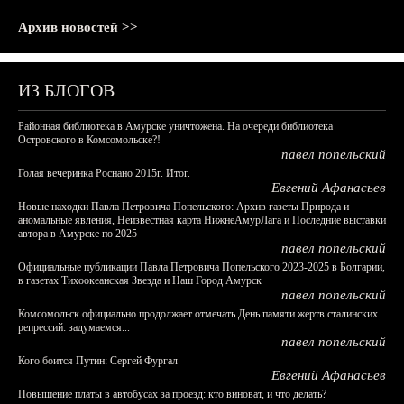
Архив новостей >>
ИЗ БЛОГОВ
Районная библиотека в Амурске уничтожена. На очереди библиотека
Островского в Комсомольске?!
павел попельский
Голая вечеринка Роснано 2015г. Итог.
Евгений Афанасьев
Новые находки Павла Петровича Попельского: Архив газеты Природа и
аномальные явления, Неизвестная карта НижнеАмурЛага и Последние выставки
автора в Амурске по 2025
павел попельский
Официальные публикации Павла Петровича Попельского 2023-2025 в Болгарии,
в газетах Тихоокеанская Звезда и Наш Город Амурск
павел попельский
Комсомольск официально продолжает отмечать День памяти жертв сталинских
репрессий: задумаемся...
павел попельский
Кого боится Путин: Сергей Фургал
Евгений Афанасьев
Повышение платы в автобусах за проезд: кто виноват, и что делать?