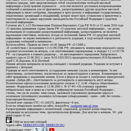
интересы граждан, либо представляющих собой злоупотребление свободой массовой
информации и (или) правами журналиста: ...если они являются дословным воспроизведением
сообщений и материалов или их фрагментов, распространенных другим средством массовой
информации (а также сообщения, переданные в пресс-релизах и информация государственных,
общественных организаций и объединений), которое может быть установлено и привлечено к
ответственности за данное нарушение законодательства Российской Федерации о средствах
массовой информации».
Согласно абз.3, п.13 Постановления Пленума Верховного Суда РФ №16 от 15 июня 2010 года
«О практике применения судами Закона РФ «О средствах массовой информации», «по делам,
вытекающим из содержания распространенной информации, распространитель не является
надлежащим ответчиком, поскольку исходя из положений Закона РФ «О средствах массовой
информации» не вправе вмешиваться в деятельность редакции, в ходе которой определяется
содержание сообщений и материалов».
Воспользуйтесь «Правом на ответ» (ст.46 Закона РФ «О СМИ»).
«В соответствии с положением ч.3 ст.196 ГПК РФ, обязанность компенсации морального вреда
подлежит возложению на авторов, а по опубликованию опровержения, в порядке ч.2 ст.152 ГК
РФ - на учредителя и главного редактор», - из апелляционного определения Хабаровского
краевого суда от 22.08.2012 г. (дело №33-5325/2012) председательствующего И.И.Куликовой,
судей С.И.Дорожко, Н.В.Пестовой.
Мнения авторов материалов не всегда совпадают с позицией редакции. Редакция не вступает в
переписку с авторами.
Редакция не несет ответственность за содержание внешних ссылок и комментариев. За них
ответственны, соответственно, исключительно их правообладатели и авторы. Комментарии на
сайте приравнены к выражению мнения. Блоги и форум не входят в электронное периодическое
издание «Дебри-ДВ», ответственность за достоверность и наполняемость несут авторы.
Политические опросы/голосования проводятся согласно ч.2. ст.46 «Опросы общественного
мнения» Федерального закона от 12.06.2002 г. № 67-ФЗ «Об основных гарантиях
избирательных прав и права на участие в референдуме граждан Российской Федерации»;
считать, там где не указано: лицо (лица), заказавшее (заказавших) проведение опроса и
оплатившее (оплативших) указанную публикацию (обнародование) - едино - сайт, без оплаты -
безвозмездно/бесплатно.
Часовой пояс сервера UTC+11 (AEST), фактически +8 мск.
Если вы обнаружили ошибки на сайте, пожалуйста,
сообщите нам об этом
.
Распространение информации о политической, социальной, духовной жизни общества,
публикации на актуальные темы, просветительские функции. Для мужчин и женщин. 16+ для
детей старше 16 лет.
СМИ не получает субсидий.
Адреса сайта:
DEBRI-DV.COM
,
DEBRI-DV.RU
.
В социальных сетях: