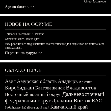
Олег Паньков
Архив блогов >>
НОВОЕ НА ФОРУМЕ
Трилогия "Китобои" А. Вахова.
Охранник спит - смена идёт
80% российского медиаконтента это телевидение для пациентов психдиспансера
и наркологии.
Перейти на форум >>
ОБЛАКО ТЕГОВ
Азия
Амурская область
Анадырь
Арктика
Биробиджан
Владивосток
Благовещенск
Дальневосточный
Восточный военный округ
федеральный округ
Дальний Восток
ЕАО
Камчатский край
Забайкалье
Забайкальский край