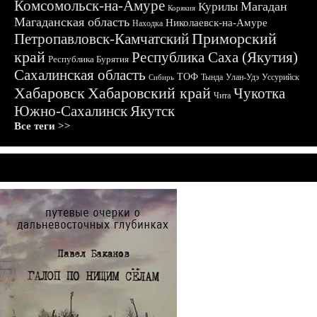
Комсомольск-на-Амуре
Магадан
Курилы
Корякия
Магаданская область
Николаевск-на-Амуре
Находка
Приморский
Петропавловск-Камчатский
край
Республика Саха (Якутия)
Республика Бурятия
Сахалинская область
ТОФ
Тында
Улан-Удэ
Уссурийск
Сибирь
Хабаровск
Хабаровский край
Чукотка
Чита
Южно-Сахалинск
Якутск
Все теги >>