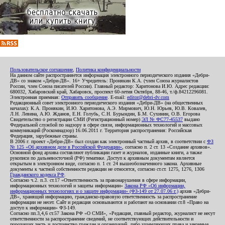
Пользовательское соглашение
,
Политика конфиденциальности
На данном сайте распространяется информация электронного периодического издания «Дебри-
ДВ» со знаком «Дебри-ДВ». 16+ Учредитель: Пронякин К.А. (член Союза журналистов
России, член Союза писателей России). Главный редактор: Харитонова И.Ю. Адрес редакции:
680032, Хабаровский край, Хабаровск, проспект 60-летия Октября, 88-46, т./ф.84212296081.
Электронная приемная:
Отправить сообщение
. E-mail:
editor@debri-dv.com
Редакционный совет электронного периодического издания «Дебри-ДВ» (на общественных
началах): К.А. Пронякин, И.Ю. Харитонова, А.Э. Мирмович, Ю.Н. Юрьев, Ю.В. Ковалев,
Л.Н. Левина, А.Ю. Жданов, Е.Н. Голубь, С.Н. Бурындин, Б.М. Сухинин, О.В. Егорова
Свидетельство о регистрации СМИ (Регистрационный номер)
ЭЛ № ФС77-45537
выдано
Федеральной службой по надзору в сфере связи, информационных технологий и массовых
коммуникаций (Роскомнадзор) 16.06.2011 г. Территория распространения: Российская
Федерация, зарубежные страны.
В 2006 г. проект «Дебри-ДВ» был создан как электронный частный архив, в соответствии с
ФЗ
№ 125 «Об архивном деле в Российской Федерации»
, согласно п. 2 ст. 13 «Создание архивов».
Основной фонд архива составляют публикации газет и журналов, изданные книги, а также
рукописи по дальневосточной (РФ) тематике. Доступ к архивным документам является
открытым в электронном виде, согласно п. 1 ст. 24 вышеобозначенного закона. Архивные
документы к частной собственности редакции не относятся, согласно ст.ст. 1275, 1276, 1306
Гражданского кодекса РФ
.
Согласно ч.2. п.3. ст.17 «Ответственность за правонарушения в сфере информации,
информационных технологий и защиты информации»
Закона РФ «Об информации,
информационных технологиях и о защите информации» (ФЗ-149 от 27.07.06 г.)
архив «Дебри-
ДВ», хранящий информацию, гражданско-правовую ответственность за распространение
информации не несет. Сайт и редакция основываются и работают на основании ст.8 «Право на
доступ к информации» ФЗ-149.
Согласно пп.3,4,6 ст.57 Закона РФ «О СМИ», «Редакция, главный редактор, журналист не несут
ответственности за распространение сведений, не соответствующих действительности и
порочащих честь и достоинство граждан и организаций, либо ущемляющих права и законные