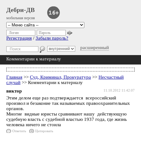
Дебри-ДВ
мобильная версия
Логин
Пароль
Регистрация
/
Забыли пароль?
расширенный
Комментарии к материалу
Главная
>>
Суд, Криминал, Прокуратура
>>
Несчастный
случай
>> Комментарии к материалу
виктор
11.10.2012 11:42:07
Этим делом еще раз подтверждается всероссийский
произвол и безаконие так называемых правоохранительных
органов.
Многие видные юристы сравнивают нашу действующую
судебную власть с судебной властью 1937 года, где жизнь
человека ничего не стоила
Ответить
Цитировать