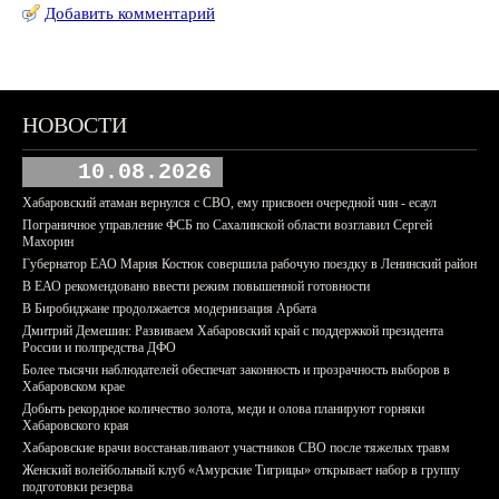
Добавить комментарий
НОВОСТИ
10.08.2026
Хабаровский атаман вернулся с СВО, ему присвоен очередной чин - есаул
Пограничное управление ФСБ по Сахалинской области возглавил Сергей
Махорин
Губернатор ЕАО Мария Костюк совершила рабочую поездку в Ленинский район
В ЕАО рекомендовано ввести режим повышенной готовности
В Биробиджане продолжается модернизация Арбата
Дмитрий Демешин: Развиваем Хабаровский край с поддержкой президента
России и полпредства ДФО
Более тысячи наблюдателей обеспечат законность и прозрачность выборов в
Хабаровском крае
Добыть рекордное количество золота, меди и олова планируют горняки
Хабаровского края
Хабаровские врачи восстанавливают участников СВО после тяжелых травм
Женский волейбольный клуб «Амурские Тигрицы» открывает набор в группу
подготовки резерва