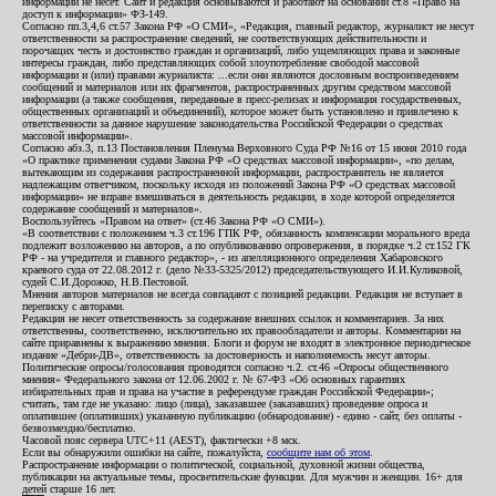
информации не несет. Сайт и редакция основываются и работают на основании ст.8 «Право на
доступ к информации» ФЗ-149.
Согласно пп.3,4,6 ст.57 Закона РФ «О СМИ», «Редакция, главный редактор, журналист не несут
ответственности за распространение сведений, не соответствующих действительности и
порочащих честь и достоинство граждан и организаций, либо ущемляющих права и законные
интересы граждан, либо представляющих собой злоупотребление свободой массовой
информации и (или) правами журналиста: ...если они являются дословным воспроизведением
сообщений и материалов или их фрагментов, распространенных другим средством массовой
информации (а также сообщения, переданные в пресс-релизах и информация государственных,
общественных организаций и объединений), которое может быть установлено и привлечено к
ответственности за данное нарушение законодательства Российской Федерации о средствах
массовой информации».
Согласно абз.3, п.13 Постановления Пленума Верховного Суда РФ №16 от 15 июня 2010 года
«О практике применения судами Закона РФ «О средствах массовой информации», «по делам,
вытекающим из содержания распространенной информации, распространитель не является
надлежащим ответчиком, поскольку исходя из положений Закона РФ «О средствах массовой
информации» не вправе вмешиваться в деятельность редакции, в ходе которой определяется
содержание сообщений и материалов».
Воспользуйтесь «Правом на ответ» (ст.46 Закона РФ «О СМИ»).
«В соответствии с положением ч.3 ст.196 ГПК РФ, обязанность компенсации морального вреда
подлежит возложению на авторов, а по опубликованию опровержения, в порядке ч.2 ст.152 ГК
РФ - на учредителя и главного редактор», - из апелляционного определения Хабаровского
краевого суда от 22.08.2012 г. (дело №33-5325/2012) председательствующего И.И.Куликовой,
судей С.И.Дорожко, Н.В.Пестовой.
Мнения авторов материалов не всегда совпадают с позицией редакции. Редакция не вступает в
переписку с авторами.
Редакция не несет ответственность за содержание внешних ссылок и комментариев. За них
ответственны, соответственно, исключительно их правообладатели и авторы. Комментарии на
сайте приравнены к выражению мнения. Блоги и форум не входят в электронное периодическое
издание «Дебри-ДВ», ответственность за достоверность и наполняемость несут авторы.
Политические опросы/голосования проводятся согласно ч.2. ст.46 «Опросы общественного
мнения» Федерального закона от 12.06.2002 г. № 67-ФЗ «Об основных гарантиях
избирательных прав и права на участие в референдуме граждан Российской Федерации»;
считать, там где не указано: лицо (лица), заказавшее (заказавших) проведение опроса и
оплатившее (оплативших) указанную публикацию (обнародование) - едино - сайт, без оплаты -
безвозмездно/бесплатно.
Часовой пояс сервера UTC+11 (AEST), фактически +8 мск.
Если вы обнаружили ошибки на сайте, пожалуйста,
сообщите нам об этом
.
Распространение информации о политической, социальной, духовной жизни общества,
публикации на актуальные темы, просветительские функции. Для мужчин и женщин. 16+ для
детей старше 16 лет.