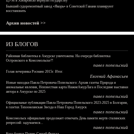
ЦУМ в Хабаровске вернули государству
Бывший судоремонтный завод «Якорь» в Советской Гавани планируют
восстановить
Архив новостей >>
ИЗ БЛОГОВ
Районная библиотека в Амурске уничтожена. На очереди библиотека
Островского в Комсомольске?!
павел попельский
Голая вечеринка Роснано 2015г. Итог.
Евгений Афанасьев
Новые находки Павла Петровича Попельского: Архив газеты Природа и
аномальные явления, Неизвестная карта НижнеАмурЛага и Последние выставки
автора в Амурске по 2025
павел попельский
Официальные публикации Павла Петровича Попельского 2023-2025 в Болгарии,
в газетах Тихоокеанская Звезда и Наш Город Амурск
павел попельский
Комсомольск официально продолжает отмечать День памяти жертв сталинских
репрессий: задумаемся...
павел попельский
Кого боится Путин: Сергей Фургал