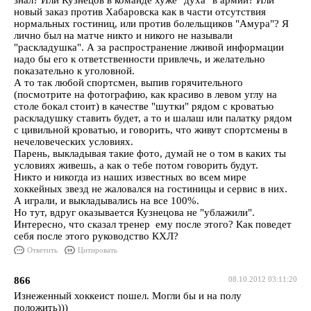
знал? Или Кузнецов в команде хуже "духа" в армии? Или
новый заказ против Хабаровска как в части отсутствия
нормальных гостиниц, или против болельщиков "Амура"? Я
лично был на матче никто и никого не называли
"раскладушка". А за распространение лживой информации
надо бы его к ответственности привлечь, и желательно
показательно к уголовной.
А то так любой спортсмен, выпив горячительного
(посмотрите на фотографию, как красиво в левом углу на
столе бокал стоит) в качестве "шутки" рядом с кроватью
раскладушку ставить будет, а то и шалаш или палатку рядом
с цивильной кроватью, и говорить, что живут спортсмены в
нечеловеческих условиях.
Парень, выкладывая такие фото, думай не о том в каких ты
условиях живешь, а как о тебе потом говорить будут.
Никто и никогда из наших известных во всем мире
хоккейных звезд не жаловался на гостиницы и сервис в них.
А играли, и выкладывались на все 100%.
Но тут, вдруг оказывается Кузнецова не "ублажили".
Интересно, что сказал тренер ему после этого? Как поведет
себя после этого руководство КХЛ?
Ответить
Цитировать
866
08.10.2012 03:11:20
Изнеженный хоккеист пошел. Могли бы и на полу
положить)))