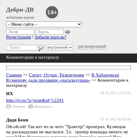
Дебри-ДВ
мобильная версия
Логин
Пароль
Регистрация
/
Забыли пароль?
расширенный
Комментарии к материалу
Главная
>>
Спорт, Отдых, Развлечения
>>
В Хабаровске
Кузнецову дали прозвище «раскладушка»
>> Комментарии к
материалу
ИХ
06.10.2012 23:35:01
http://ej.ru/?a=note&id=12291
Ответить
Цитировать
Дядя Беня
07.10.2012 03:50:50
Ой-ой-ой! Так вот из-за чего "Трактор" проиграл. Кузнецов
на раскладушке не выспался. Т.е. тренер команды ничего не