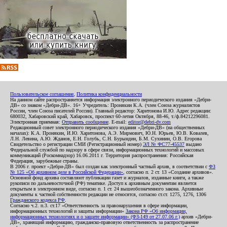
Пользовательское соглашение
,
Политика конфиденциальности
На данном сайте распространяется информация электронного периодического издания «Дебри-
ДВ» со знаком «Дебри-ДВ». 16+ Учредитель: Пронякин К.А. (член Союза журналистов
России, член Союза писателей России). Главный редактор: Харитонова И.Ю. Адрес редакции:
680032, Хабаровский край, Хабаровск, проспект 60-летия Октября, 88-46, т./ф.84212296081.
Электронная приемная:
Отправить сообщение
. E-mail:
editor@debri-dv.com
Редакционный совет электронного периодического издания «Дебри-ДВ» (на общественных
началах): К.А. Пронякин, И.Ю. Харитонова, А.Э. Мирмович, Ю.Н. Юрьев, Ю.В. Ковалев,
Л.Н. Левина, А.Ю. Жданов, Е.Н. Голубь, С.Н. Бурындин, Б.М. Сухинин, О.В. Егорова
Свидетельство о регистрации СМИ (Регистрационный номер)
ЭЛ № ФС77-45537
выдано
Федеральной службой по надзору в сфере связи, информационных технологий и массовых
коммуникаций (Роскомнадзор) 16.06.2011 г. Территория распространения: Российская
Федерация, зарубежные страны.
В 2006 г. проект «Дебри-ДВ» был создан как электронный частный архив, в соответствии с
ФЗ
№ 125 «Об архивном деле в Российской Федерации»
, согласно п. 2 ст. 13 «Создание архивов».
Основной фонд архива составляют публикации газет и журналов, изданные книги, а также
рукописи по дальневосточной (РФ) тематике. Доступ к архивным документам является
открытым в электронном виде, согласно п. 1 ст. 24 вышеобозначенного закона. Архивные
документы к частной собственности редакции не относятся, согласно ст.ст. 1275, 1276, 1306
Гражданского кодекса РФ
.
Согласно ч.2. п.3. ст.17 «Ответственность за правонарушения в сфере информации,
информационных технологий и защиты информации»
Закона РФ «Об информации,
информационных технологиях и о защите информации» (ФЗ-149 от 27.07.06 г.)
архив «Дебри-
ДВ», хранящий информацию, гражданско-правовую ответственность за распространение