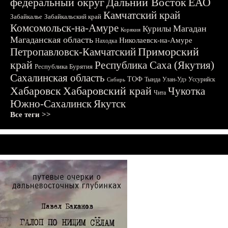
федеральный округ
Дальний Восток
ЕАО
Камчатский край
Забайкалье
Забайкальский край
Комсомольск-на-Амуре
Магадан
Курилы
Корякия
Магаданская область
Николаевск-на-Амуре
Находка
Приморский
Петропавловск-Камчатский
край
Республика Саха (Якутия)
Республика Бурятия
Сахалинская область
ТОФ
Тында
Улан-Удэ
Уссурийск
Сибирь
Хабаровск
Хабаровский край
Чукотка
Чита
Южно-Сахалинск
Якутск
Все теги >>