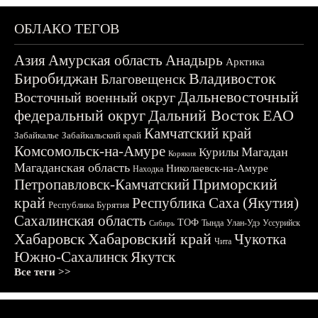
ОБЛАКО ТЕГОВ
Азия
Амурская область
Анадырь
Арктика
Биробиджан
Владивосток
Благовещенск
Дальневосточный
Восточный военный округ
федеральный округ
Дальний Восток
ЕАО
Камчатский край
Забайкалье
Забайкальский край
Комсомольск-на-Амуре
Магадан
Курилы
Корякия
Магаданская область
Николаевск-на-Амуре
Находка
Приморский
Петропавловск-Камчатский
край
Республика Саха (Якутия)
Республика Бурятия
Сахалинская область
ТОФ
Тында
Улан-Удэ
Уссурийск
Сибирь
Хабаровск
Хабаровский край
Чукотка
Чита
Южно-Сахалинск
Якутск
Все теги >>