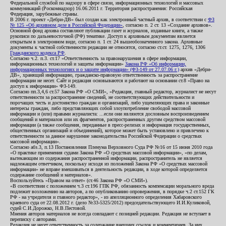
Федеральной службой по надзору в сфере связи, информационных технологий и массовых
коммуникаций (Роскомнадзор) 16.06.2011 г. Территория распространения: Российская
Федерация, зарубежные страны.
В 2006 г. проект «Дебри-ДВ» был создан как электронный частный архив, в соответствии с
ФЗ
№ 125 «Об архивном деле в Российской Федерации»
, согласно п. 2 ст. 13 «Создание архивов».
Основной фонд архива составляют публикации газет и журналов, изданные книги, а также
рукописи по дальневосточной (РФ) тематике. Доступ к архивным документам является
открытым в электронном виде, согласно п. 1 ст. 24 вышеобозначенного закона. Архивные
документы к частной собственности редакции не относятся, согласно ст.ст. 1275, 1276, 1306
Гражданского кодекса РФ
.
Согласно ч.2. п.3. ст.17 «Ответственность за правонарушения в сфере информации,
информационных технологий и защиты информации»
Закона РФ «Об информации,
информационных технологиях и о защите информации» (ФЗ-149 от 27.07.06 г.)
архив «Дебри-
ДВ», хранящий информацию, гражданско-правовую ответственность за распространение
информации не несет. Сайт и редакция основываются и работают на основании ст.8 «Право на
доступ к информации» ФЗ-149.
Согласно пп.3,4,6 ст.57 Закона РФ «О СМИ», «Редакция, главный редактор, журналист не несут
ответственности за распространение сведений, не соответствующих действительности и
порочащих честь и достоинство граждан и организаций, либо ущемляющих права и законные
интересы граждан, либо представляющих собой злоупотребление свободой массовой
информации и (или) правами журналиста: ...если они являются дословным воспроизведением
сообщений и материалов или их фрагментов, распространенных другим средством массовой
информации (а также сообщения, переданные в пресс-релизах и информация государственных,
общественных организаций и объединений), которое может быть установлено и привлечено к
ответственности за данное нарушение законодательства Российской Федерации о средствах
массовой информации».
Согласно абз.3, п.13 Постановления Пленума Верховного Суда РФ №16 от 15 июня 2010 года
«О практике применения судами Закона РФ «О средствах массовой информации», «по делам,
вытекающим из содержания распространенной информации, распространитель не является
надлежащим ответчиком, поскольку исходя из положений Закона РФ «О средствах массовой
информации» не вправе вмешиваться в деятельность редакции, в ходе которой определяется
содержание сообщений и материалов».
Воспользуйтесь «Правом на ответ» (ст.46 Закона РФ «О СМИ»).
«В соответствии с положением ч.3 ст.196 ГПК РФ, обязанность компенсации морального вреда
подлежит возложению на авторов, а по опубликованию опровержения, в порядке ч.2 ст.152 ГК
РФ - на учредителя и главного редактор», - из апелляционного определения Хабаровского
краевого суда от 22.08.2012 г. (дело №33-5325/2012) председательствующего И.И.Куликовой,
судей С.И.Дорожко, Н.В.Пестовой.
Мнения авторов материалов не всегда совпадают с позицией редакции. Редакция не вступает в
переписку с авторами.
Редакция не несет ответственность за содержание внешних ссылок и комментариев. За них