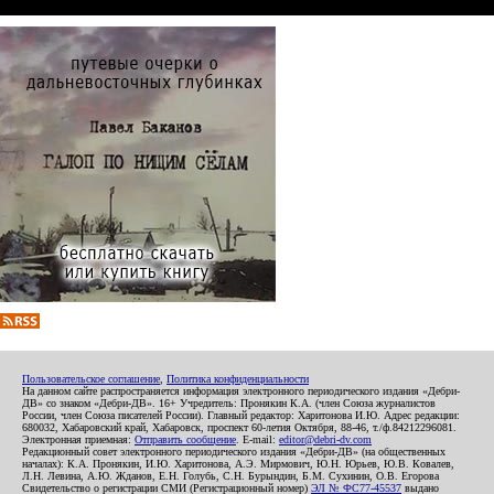
Пользовательское соглашение
,
Политика конфиденциальности
На данном сайте распространяется информация электронного периодического издания «Дебри-
ДВ» со знаком «Дебри-ДВ». 16+ Учредитель: Пронякин К.А. (член Союза журналистов
России, член Союза писателей России). Главный редактор: Харитонова И.Ю. Адрес редакции:
680032, Хабаровский край, Хабаровск, проспект 60-летия Октября, 88-46, т./ф.84212296081.
Электронная приемная:
Отправить сообщение
. E-mail:
editor@debri-dv.com
Редакционный совет электронного периодического издания «Дебри-ДВ» (на общественных
началах): К.А. Пронякин, И.Ю. Харитонова, А.Э. Мирмович, Ю.Н. Юрьев, Ю.В. Ковалев,
Л.Н. Левина, А.Ю. Жданов, Е.Н. Голубь, С.Н. Бурындин, Б.М. Сухинин, О.В. Егорова
Свидетельство о регистрации СМИ (Регистрационный номер)
ЭЛ № ФС77-45537
выдано