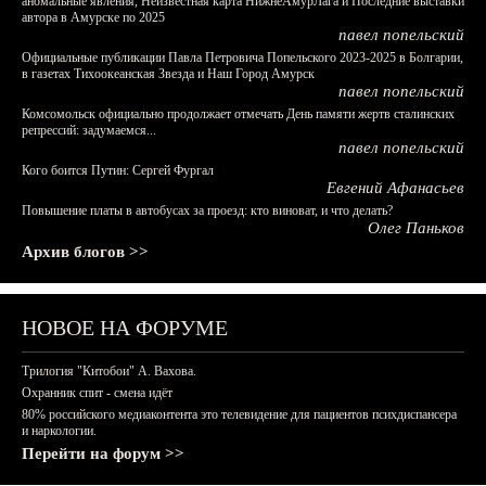
аномальные явления, Неизвестная карта НижнеАмурЛага и Последние выставки
автора в Амурске по 2025
павел попельский
Официальные публикации Павла Петровича Попельского 2023-2025 в Болгарии,
в газетах Тихоокеанская Звезда и Наш Город Амурск
павел попельский
Комсомольск официально продолжает отмечать День памяти жертв сталинских
репрессий: задумаемся...
павел попельский
Кого боится Путин: Сергей Фургал
Евгений Афанасьев
Повышение платы в автобусах за проезд: кто виноват, и что делать?
Олег Паньков
Архив блогов >>
НОВОЕ НА ФОРУМЕ
Трилогия "Китобои" А. Вахова.
Охранник спит - смена идёт
80% российского медиаконтента это телевидение для пациентов психдиспансера
и наркологии.
Перейти на форум >>