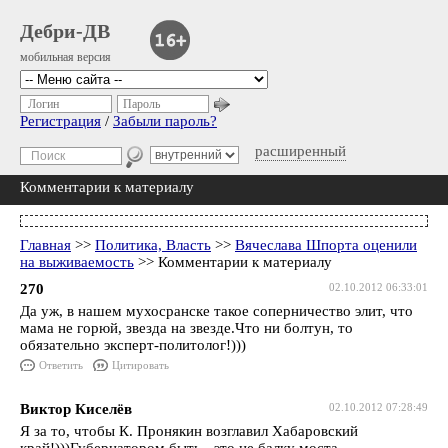
Дебри-ДВ
мобильная версия
Логин
Пароль
Регистрация
/
Забыли пароль?
расширенный
Комментарии к материалу
Главная
>>
Политика, Власть
>>
Вячеслава Шпорта оценили
на выживаемость
>> Комментарии к материалу
270
02.10.2012 06:33:01
Да уж, в нашем мухосранске такое соперничество элит, что
мама не горюй, звезда на звезде.Что ни болтун, то
обязательно эксперт-политолог!)))
Ответить
Цитировать
Виктор Киселёв
02.10.2012 07:28:49
Я за то, чтобы К. Пронякин возглавил Хабаровский