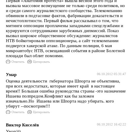
Первая «Анатомия протеста» вышла весной этого года и
вызвала массовое возмущение не только среди политиков, но
и среди самого журналистского сообщества. Телекомпанию
обвинили в подтасовке фактов, фабрикации доказательств и
нечистоплотности. Первый фильм рассказывал о том, что
митинги оппозиции проплачены западными спецслужбами и
курируются сотрудниками зарубежных дипмиссий. Показ
вызвал широкое общественное обсуждение: журналистов
НТВ бойкотировали оппозиционеры, а сайт телекомпании
подвергся хакерской атаке. По данным полиции, 6 мая
микроавтобус НТВ, освещавший события в районе Болотной
площади был облит помоями.
Ответить
Цитировать
Умар
06.10.2012 05:31:47
Оценка деятельности гкбернатора Шпорта не объективна,
при всех недостатках, которые имеет край в настоящее
время!! Большая ошибка руководства страны -это назначение
Ишаева полпредом.Конфликт как бы заложен
изначально.Но Ишаева или Шпорта надо убирать. кого
убирут --посмотрим!!!
Ответить
Цитировать
Виктор Киселёв
06.10.2012 16:42:22
Умар)))