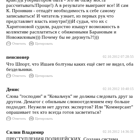
край!)))Губернатором быть - это не балку моста
рассчитывать!Проще!) А в результате выиграют все! И сам
К. Пронякин - отпадёт необходимость к себе самому
записываться! И читатель узнает, из первых рук что
представляет власть изнутри!)))И судьи, что их с
Харитоновой судили, радостно изыщут возможность в
коллективе расплатиться с обиженными Барановым и
Новожиловым))) Почему бы не дерзнуть?!)))
Ответить
Цитировать
пенсионер
02.10.2012 07:28:55
Что Шпорт, что Ишаев болтуны каких ещё свет не видел, оба
бездельники.
Ответить
Цитировать
Денис
02.10.2012 10:40:15
Слова "господин" и "Ковальчук" не должны следовать друг за
другом. Демагог с обильным слюноотделением ему больше
подходит. Неужели нет других экспертов? Или "Коммерсант"
опрашивает тех кто всегда готов засветиться?
Ответить
Цитировать
Силин Владимир
02.10.2012 14:36:31
ПРЕСТУПЛЕНИЯ ПОЛИЦЕЙСКИХ. Создана система