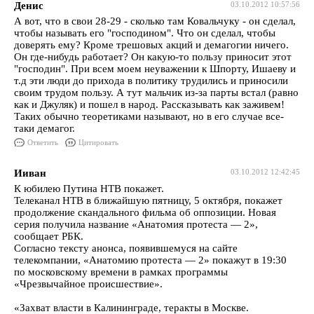
Денис
03.10.2012 10:57:56
А вот, что в свои 28-29 - сколько там Ковальчуку - он сделал,
чтобы называть его "господином". Что он сделал, чтобы
доверять ему? Кроме трешовых акций и демагогии ничего.
Он где-нибудь работает? Он какую-то пользу приносит этот
"господин". При всем моем неуважении к Шпорту, Ишаеву и
т.д эти люди до прихода в политику трудились и приносили
своим трудом пользу. А тут мальчик из-за парты встал (равно
как и Джуляк) и пошел в народ. Рассказывать как заживем!
Таких обычно теоретиками называют, но в его случае все-
таки демагог.
Ответить
Цитировать
Ииван
03.10.2012 12:42:45
К юбилею Путина НТВ покажет.
Телеканал НТВ в ближайшую пятницу, 5 октября, покажет
продолжение скандального фильма об оппозиции. Новая
серия получила название «Анатомия протеста — 2»,
сообщает РБК.
Согласно тексту анонса, появившемуся на сайте
телекомпании, «Анатомию протеста — 2» покажут в 19:30
по московскому времени в рамках программы
«Чрезвычайное происшествие».
«Захват власти в Калининграде, теракты в Москве.