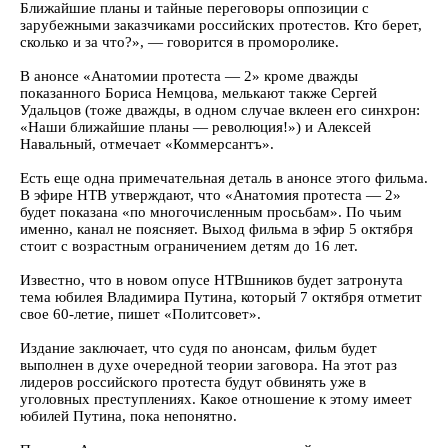
Ближайшие планы и тайные переговоры оппозиции с
зарубежными заказчиками российских протестов. Кто берет,
сколько и за что?», — говорится в проморолике.
В анонсе «Анатомии протеста — 2» кроме дважды
показанного Бориса Немцова, мелькают также Сергей
Удальцов (тоже дважды, в одном случае вклеен его синхрон:
«Наши ближайшие планы — революция!») и Алексей
Навальный, отмечает «Коммерсантъ».
Есть еще одна примечательная деталь в анонсе этого фильма.
В эфире НТВ утверждают, что «Анатомия протеста — 2»
будет показана «по многочисленным просьбам». По чьим
именно, канал не поясняет. Выход фильма в эфир 5 октября
стоит с возрастным ограничением детям до 16 лет.
Известно, что в новом опусе НТВшников будет затронута
тема юбилея Владимира Путина, который 7 октября отметит
свое 60-летие, пишет «Политсовет».
Издание заключает, что судя по анонсам, фильм будет
выполнен в духе очередной теории заговора. На этот раз
лидеров российского протеста будут обвинять уже в
уголовных преступлениях. Какое отношение к этому имеет
юбилей Путина, пока непонятно.