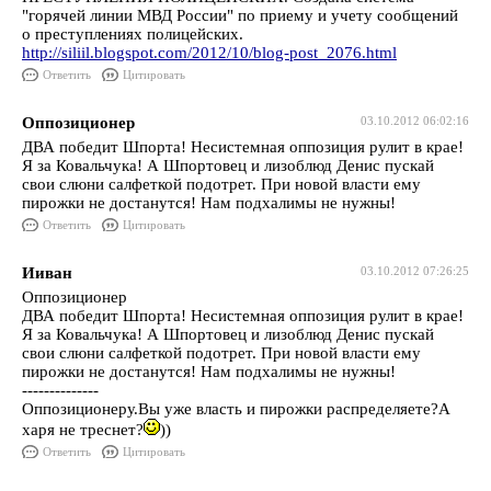
"горячей линии МВД России" по приему и учету сообщений
о преступлениях полицейских.
http://siliil.blogspot.com/2012/10/blog-post_2076.html
Ответить
Цитировать
Оппозиционер
03.10.2012 06:02:16
ДВА победит Шпорта! Несистемная оппозиция рулит в крае!
Я за Ковальчука! А Шпортовец и лизоблюд Денис пускай
свои слюни салфеткой подотрет. При новой власти ему
пирожки не достанутся! Нам подхалимы не нужны!
Ответить
Цитировать
Ииван
03.10.2012 07:26:25
Оппозиционер
ДВА победит Шпорта! Несистемная оппозиция рулит в крае!
Я за Ковальчука! А Шпортовец и лизоблюд Денис пускай
свои слюни салфеткой подотрет. При новой власти ему
пирожки не достанутся! Нам подхалимы не нужны!
--------------
Оппозиционеру.Вы уже власть и пирожки распределяете?А
харя не треснет?
))
Ответить
Цитировать