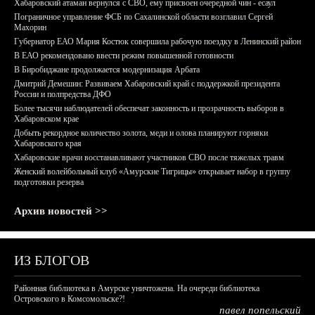
Хабаровский атаман вернулся с СВО, ему присвоен очередной чин - есаул
Пограничное управление ФСБ по Сахалинской области возглавил Сергей
Махорин
Губернатор ЕАО Мария Костюк совершила рабочую поездку в Ленинский район
В ЕАО рекомендовано ввести режим повышенной готовности
В Биробиджане продолжается модернизация Арбата
Дмитрий Демешин: Развиваем Хабаровский край с поддержкой президента
России и полпредства ДФО
Более тысячи наблюдателей обеспечат законность и прозрачность выборов в
Хабаровском крае
Добыть рекордное количество золота, меди и олова планируют горняки
Хабаровского края
Хабаровские врачи восстанавливают участников СВО после тяжелых травм
Женский волейбольный клуб «Амурские Тигрицы» открывает набор в группу
подготовки резерва
Архив новостей >>
ИЗ БЛОГОВ
Районная библиотека в Амурске уничтожена. На очереди библиотека
Островского в Комсомольске?!
павел попельский