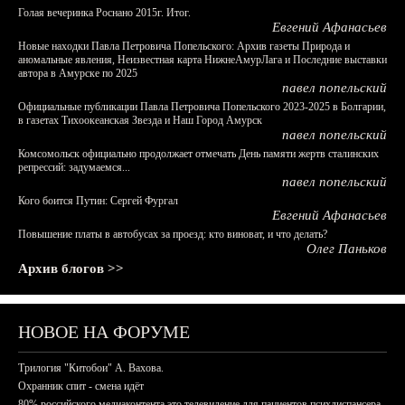
Голая вечеринка Роснано 2015г. Итог.
Евгений Афанасьев
Новые находки Павла Петровича Попельского: Архив газеты Природа и
аномальные явления, Неизвестная карта НижнеАмурЛага и Последние выставки
автора в Амурске по 2025
павел попельский
Официальные публикации Павла Петровича Попельского 2023-2025 в Болгарии,
в газетах Тихоокеанская Звезда и Наш Город Амурск
павел попельский
Комсомольск официально продолжает отмечать День памяти жертв сталинских
репрессий: задумаемся...
павел попельский
Кого боится Путин: Сергей Фургал
Евгений Афанасьев
Повышение платы в автобусах за проезд: кто виноват, и что делать?
Олег Паньков
Архив блогов >>
НОВОЕ НА ФОРУМЕ
Трилогия "Китобои" А. Вахова.
Охранник спит - смена идёт
80% российского медиаконтента это телевидение для пациентов психдиспансера