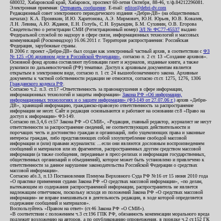
680032, Хабаровский край, Хабаровск, проспект 60-летия Октября, 88-46, т./ф.84212296081.
Электронная приемная:
Отправить сообщение
. E-mail:
editor@debri-dv.com
Редакционный совет электронного периодического издания «Дебри-ДВ» (на общественных
началах): К.А. Пронякин, И.Ю. Харитонова, А.Э. Мирмович, Ю.Н. Юрьев, Ю.В. Ковалев,
Л.Н. Левина, А.Ю. Жданов, Е.Н. Голубь, С.Н. Бурындин, Б.М. Сухинин, О.В. Егорова
Свидетельство о регистрации СМИ (Регистрационный номер)
ЭЛ № ФС77-45537
выдано
Федеральной службой по надзору в сфере связи, информационных технологий и массовых
коммуникаций (Роскомнадзор) 16.06.2011 г. Территория распространения: Российская
Федерация, зарубежные страны.
В 2006 г. проект «Дебри-ДВ» был создан как электронный частный архив, в соответствии с
ФЗ
№ 125 «Об архивном деле в Российской Федерации»
, согласно п. 2 ст. 13 «Создание архивов».
Основной фонд архива составляют публикации газет и журналов, изданные книги, а также
рукописи по дальневосточной (РФ) тематике. Доступ к архивным документам является
открытым в электронном виде, согласно п. 1 ст. 24 вышеобозначенного закона. Архивные
документы к частной собственности редакции не относятся, согласно ст.ст. 1275, 1276, 1306
Гражданского кодекса РФ
.
Согласно ч.2. п.3. ст.17 «Ответственность за правонарушения в сфере информации,
информационных технологий и защиты информации»
Закона РФ «Об информации,
информационных технологиях и о защите информации» (ФЗ-149 от 27.07.06 г.)
архив «Дебри-
ДВ», хранящий информацию, гражданско-правовую ответственность за распространение
информации не несет. Сайт и редакция основываются и работают на основании ст.8 «Право на
доступ к информации» ФЗ-149.
Согласно пп.3,4,6 ст.57 Закона РФ «О СМИ», «Редакция, главный редактор, журналист не несут
ответственности за распространение сведений, не соответствующих действительности и
порочащих честь и достоинство граждан и организаций, либо ущемляющих права и законные
интересы граждан, либо представляющих собой злоупотребление свободой массовой
информации и (или) правами журналиста: ...если они являются дословным воспроизведением
сообщений и материалов или их фрагментов, распространенных другим средством массовой
информации (а также сообщения, переданные в пресс-релизах и информация государственных,
общественных организаций и объединений), которое может быть установлено и привлечено к
ответственности за данное нарушение законодательства Российской Федерации о средствах
массовой информации».
Согласно абз.3, п.13 Постановления Пленума Верховного Суда РФ №16 от 15 июня 2010 года
«О практике применения судами Закона РФ «О средствах массовой информации», «по делам,
вытекающим из содержания распространенной информации, распространитель не является
надлежащим ответчиком, поскольку исходя из положений Закона РФ «О средствах массовой
информации» не вправе вмешиваться в деятельность редакции, в ходе которой определяется
содержание сообщений и материалов».
Воспользуйтесь «Правом на ответ» (ст.46 Закона РФ «О СМИ»).
«В соответствии с положением ч.3 ст.196 ГПК РФ, обязанность компенсации морального вреда
подлежит возложению на авторов, а по опубликованию опровержения, в порядке ч.2 ст.152 ГК