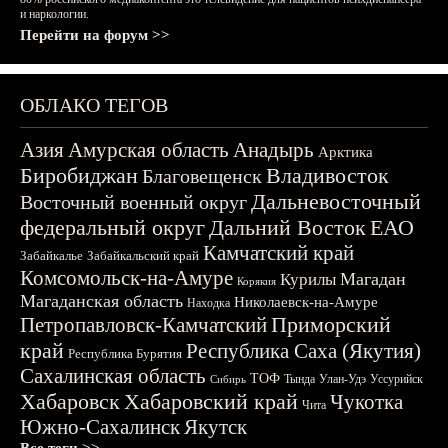
и наркологии.
Перейти на форум >>
ОБЛАКО ТЕГОВ
Азия
Амурская область
Анадырь
Арктика
Биробиджан
Владивосток
Благовещенск
Дальневосточный
Восточный военный округ
федеральный округ
Дальний Восток
ЕАО
Камчатский край
Забайкалье
Забайкальский край
Комсомольск-на-Амуре
Магадан
Курилы
Корякия
Магаданская область
Николаевск-на-Амуре
Находка
Приморский
Петропавловск-Камчатский
край
Республика Саха (Якутия)
Республика Бурятия
Сахалинская область
ТОФ
Тында
Улан-Удэ
Уссурийск
Сибирь
Хабаровск
Хабаровский край
Чукотка
Чита
Южно-Сахалинск
Якутск