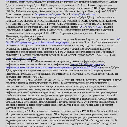
На данном сайте распространяется информация электронного периодического издания «Дебри-
ДВ» со знаком «Дебри-ДВ». 16+ Учредитель: Пронякин К.А. (член Союза журналистов
России, член Союза писателей России). Главный редактор: Харитонова И.Ю. Адрес редакции:
680032, Хабаровский край, Хабаровск, проспект 60-летия Октября, 88-46, т./ф.84212296081.
Электронная приемная:
Отправить сообщение
. E-mail:
editor@debri-dv.com
Редакционный совет электронного периодического издания «Дебри-ДВ» (на общественных
началах): К.А. Пронякин, И.Ю. Харитонова, А.Э. Мирмович, Ю.Н. Юрьев, Ю.В. Ковалев,
Л.Н. Левина, А.Ю. Жданов, Е.Н. Голубь, С.Н. Бурындин, Б.М. Сухинин, О.В. Егорова
Свидетельство о регистрации СМИ (Регистрационный номер)
ЭЛ № ФС77-45537
выдано
Федеральной службой по надзору в сфере связи, информационных технологий и массовых
коммуникаций (Роскомнадзор) 16.06.2011 г. Территория распространения: Российская
Федерация, зарубежные страны.
В 2006 г. проект «Дебри-ДВ» был создан как электронный частный архив, в соответствии с
ФЗ
№ 125 «Об архивном деле в Российской Федерации»
, согласно п. 2 ст. 13 «Создание архивов».
Основной фонд архива составляют публикации газет и журналов, изданные книги, а также
рукописи по дальневосточной (РФ) тематике. Доступ к архивным документам является
открытым в электронном виде, согласно п. 1 ст. 24 вышеобозначенного закона. Архивные
документы к частной собственности редакции не относятся, согласно ст.ст. 1275, 1276, 1306
Гражданского кодекса РФ
.
Согласно ч.2. п.3. ст.17 «Ответственность за правонарушения в сфере информации,
информационных технологий и защиты информации»
Закона РФ «Об информации,
информационных технологиях и о защите информации» (ФЗ-149 от 27.07.06 г.)
архив «Дебри-
ДВ», хранящий информацию, гражданско-правовую ответственность за распространение
информации не несет. Сайт и редакция основываются и работают на основании ст.8 «Право на
доступ к информации» ФЗ-149.
Согласно пп.3,4,6 ст.57 Закона РФ «О СМИ», «Редакция, главный редактор, журналист не несут
ответственности за распространение сведений, не соответствующих действительности и
порочащих честь и достоинство граждан и организаций, либо ущемляющих права и законные
интересы граждан, либо представляющих собой злоупотребление свободой массовой
информации и (или) правами журналиста: ...если они являются дословным воспроизведением
сообщений и материалов или их фрагментов, распространенных другим средством массовой
информации (а также сообщения, переданные в пресс-релизах и информация государственных,
общественных организаций и объединений), которое может быть установлено и привлечено к
ответственности за данное нарушение законодательства Российской Федерации о средствах
массовой информации».
Согласно абз.3, п.13 Постановления Пленума Верховного Суда РФ №16 от 15 июня 2010 года
«О практике применения судами Закона РФ «О средствах массовой информации», «по делам,
вытекающим из содержания распространенной информации, распространитель не является
надлежащим ответчиком, поскольку исходя из положений Закона РФ «О средствах массовой
информации» не вправе вмешиваться в деятельность редакции, в ходе которой определяется
содержание сообщений и материалов».