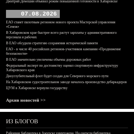
Дмитрий Демешин объявил режим повышенной готовности в Хабаровске
07.08.2026
ЕАО станет пилотным регионом нового проекта Мастерской управления
«Сенеж»
В Хабаровском крае быстрее всего растут зарплаты у административного
персонала и рабочих
В ЕАО обсудили стратегию сохранения исторической памяти
ЕАО - в числе 40 российских регионов-участников кампании «Продвижение
безопасности»
В ЕАО значительно увеличены объемы дорожных работ
Федеральный эксперт по достоинству оценил спортивную инфраструктуру
Хабаровского края
Дноуглубительный флот будет создан для Северного морского пути
На Хабаровском судостроительном заводе началось производство дебаркадеров
ЦУМ в Хабаровске вернули государству
Архив новостей >>
ИЗ БЛОГОВ
Районная библиотека в Амурске уничтожена. На очереди библиотека