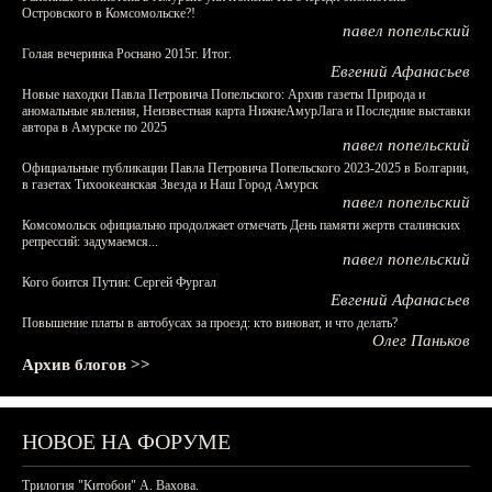
Островского в Комсомольске?!
павел попельский
Голая вечеринка Роснано 2015г. Итог.
Евгений Афанасьев
Новые находки Павла Петровича Попельского: Архив газеты Природа и
аномальные явления, Неизвестная карта НижнеАмурЛага и Последние выставки
автора в Амурске по 2025
павел попельский
Официальные публикации Павла Петровича Попельского 2023-2025 в Болгарии,
в газетах Тихоокеанская Звезда и Наш Город Амурск
павел попельский
Комсомольск официально продолжает отмечать День памяти жертв сталинских
репрессий: задумаемся...
павел попельский
Кого боится Путин: Сергей Фургал
Евгений Афанасьев
Повышение платы в автобусах за проезд: кто виноват, и что делать?
Олег Паньков
Архив блогов >>
НОВОЕ НА ФОРУМЕ
Трилогия "Китобои" А. Вахова.