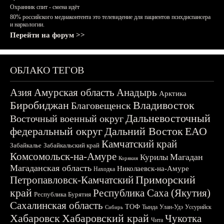
Охранник спит - смена идёт
80% российского медиаконтента это телевидение для пациентов психдиспансера
и наркологии.
Перейти на форум >>
ОБЛАКО ТЕГОВ
Азия
Амурская область
Анадырь
Арктика
Биробиджан
Владивосток
Благовещенск
Дальневосточный
Восточный военный округ
федеральный округ
Дальний Восток
ЕАО
Камчатский край
Забайкалье
Забайкальский край
Комсомольск-на-Амуре
Магадан
Курилы
Корякия
Магаданская область
Николаевск-на-Амуре
Находка
Приморский
Петропавловск-Камчатский
край
Республика Саха (Якутия)
Республика Бурятия
Сахалинская область
ТОФ
Тында
Улан-Удэ
Уссурийск
Сибирь
Хабаровск
Хабаровский край
Чукотка
Чита