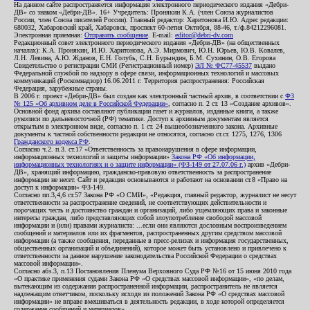
На данном сайте распространяется информация электронного периодического издания «Дебри-
ДВ» со знаком «Дебри-ДВ». 16+ Учредитель: Пронякин К.А. (член Союза журналистов
России, член Союза писателей России). Главный редактор: Харитонова И.Ю. Адрес редакции:
680032, Хабаровский край, Хабаровск, проспект 60-летия Октября, 88-46, т./ф.84212296081.
Электронная приемная:
Отправить сообщение
. E-mail:
editor@debri-dv.com
Редакционный совет электронного периодического издания «Дебри-ДВ» (на общественных
началах): К.А. Пронякин, И.Ю. Харитонова, А.Э. Мирмович, Ю.Н. Юрьев, Ю.В. Ковалев,
Л.Н. Левина, А.Ю. Жданов, Е.Н. Голубь, С.Н. Бурындин, Б.М. Сухинин, О.В. Егорова
Свидетельство о регистрации СМИ (Регистрационный номер)
ЭЛ № ФС77-45537
выдано
Федеральной службой по надзору в сфере связи, информационных технологий и массовых
коммуникаций (Роскомнадзор) 16.06.2011 г. Территория распространения: Российская
Федерация, зарубежные страны.
В 2006 г. проект «Дебри-ДВ» был создан как электронный частный архив, в соответствии с
ФЗ
№ 125 «Об архивном деле в Российской Федерации»
, согласно п. 2 ст. 13 «Создание архивов».
Основной фонд архива составляют публикации газет и журналов, изданные книги, а также
рукописи по дальневосточной (РФ) тематике. Доступ к архивным документам является
открытым в электронном виде, согласно п. 1 ст. 24 вышеобозначенного закона. Архивные
документы к частной собственности редакции не относятся, согласно ст.ст. 1275, 1276, 1306
Гражданского кодекса РФ
.
Согласно ч.2. п.3. ст.17 «Ответственность за правонарушения в сфере информации,
информационных технологий и защиты информации»
Закона РФ «Об информации,
информационных технологиях и о защите информации» (ФЗ-149 от 27.07.06 г.)
архив «Дебри-
ДВ», хранящий информацию, гражданско-правовую ответственность за распространение
информации не несет. Сайт и редакция основываются и работают на основании ст.8 «Право на
доступ к информации» ФЗ-149.
Согласно пп.3,4,6 ст.57 Закона РФ «О СМИ», «Редакция, главный редактор, журналист не несут
ответственности за распространение сведений, не соответствующих действительности и
порочащих честь и достоинство граждан и организаций, либо ущемляющих права и законные
интересы граждан, либо представляющих собой злоупотребление свободой массовой
информации и (или) правами журналиста: ...если они являются дословным воспроизведением
сообщений и материалов или их фрагментов, распространенных другим средством массовой
информации (а также сообщения, переданные в пресс-релизах и информация государственных,
общественных организаций и объединений), которое может быть установлено и привлечено к
ответственности за данное нарушение законодательства Российской Федерации о средствах
массовой информации».
Согласно абз.3, п.13 Постановления Пленума Верховного Суда РФ №16 от 15 июня 2010 года
«О практике применения судами Закона РФ «О средствах массовой информации», «по делам,
вытекающим из содержания распространенной информации, распространитель не является
надлежащим ответчиком, поскольку исходя из положений Закона РФ «О средствах массовой
информации» не вправе вмешиваться в деятельность редакции, в ходе которой определяется
содержание сообщений и материалов».