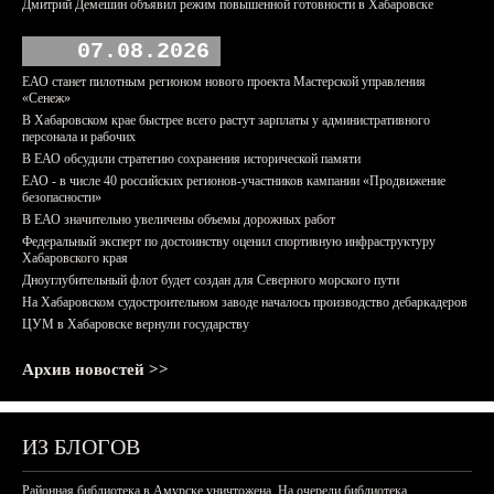
Дмитрий Демешин объявил режим повышенной готовности в Хабаровске
07.08.2026
ЕАО станет пилотным регионом нового проекта Мастерской управления
«Сенеж»
В Хабаровском крае быстрее всего растут зарплаты у административного
персонала и рабочих
В ЕАО обсудили стратегию сохранения исторической памяти
ЕАО - в числе 40 российских регионов-участников кампании «Продвижение
безопасности»
В ЕАО значительно увеличены объемы дорожных работ
Федеральный эксперт по достоинству оценил спортивную инфраструктуру
Хабаровского края
Дноуглубительный флот будет создан для Северного морского пути
На Хабаровском судостроительном заводе началось производство дебаркадеров
ЦУМ в Хабаровске вернули государству
Архив новостей >>
ИЗ БЛОГОВ
Районная библиотека в Амурске уничтожена. На очереди библиотека