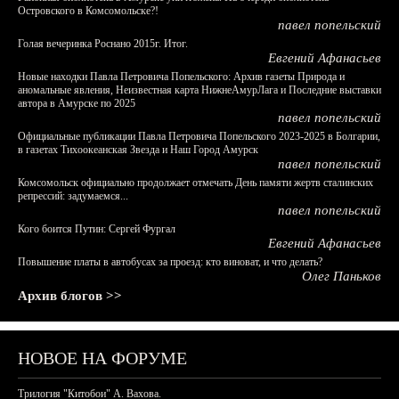
Островского в Комсомольске?!
павел попельский
Голая вечеринка Роснано 2015г. Итог.
Евгений Афанасьев
Новые находки Павла Петровича Попельского: Архив газеты Природа и
аномальные явления, Неизвестная карта НижнеАмурЛага и Последние выставки
автора в Амурске по 2025
павел попельский
Официальные публикации Павла Петровича Попельского 2023-2025 в Болгарии,
в газетах Тихоокеанская Звезда и Наш Город Амурск
павел попельский
Комсомольск официально продолжает отмечать День памяти жертв сталинских
репрессий: задумаемся...
павел попельский
Кого боится Путин: Сергей Фургал
Евгений Афанасьев
Повышение платы в автобусах за проезд: кто виноват, и что делать?
Олег Паньков
Архив блогов >>
НОВОЕ НА ФОРУМЕ
Трилогия "Китобои" А. Вахова.