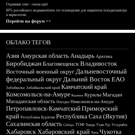
Охранник спит - смена идёт
80% российского медиаконтента это телевидение для пациентов психдиспансера
и наркологии.
Перейти на форум >>
ОБЛАКО ТЕГОВ
Азия
Амурская область
Анадырь
Арктика
Биробиджан
Владивосток
Благовещенск
Дальневосточный
Восточный военный округ
федеральный округ
Дальний Восток
ЕАО
Камчатский край
Забайкалье
Забайкальский край
Комсомольск-на-Амуре
Магадан
Курилы
Корякия
Магаданская область
Николаевск-на-Амуре
Находка
Приморский
Петропавловск-Камчатский
край
Республика Саха (Якутия)
Республика Бурятия
Сахалинская область
ТОФ
Тында
Улан-Удэ
Уссурийск
Сибирь
Хабаровск
Хабаровский край
Чукотка
Чита