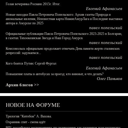
Голая вечеринка Роснано 2015г. Итог.
Евгений Афанасьев
Новые находки Павла Петровича Попельского: Архив газеты Природа и
аномальные явления, Неизвестная карта НижнеАмурЛага и Последние выставки
автора в Амурске по 2025
павел попельский
Официальные публикации Павла Петровича Попельского 2023-2025 в Болгарии,
в газетах Тихоокеанская Звезда и Наш Город Амурск
павел попельский
Комсомольск официально продолжает отмечать День памяти жертв сталинских
репрессий: задумаемся...
павел попельский
Кого боится Путин: Сергей Фургал
Евгений Афанасьев
Повышение платы в автобусах за проезд: кто виноват, и что делать?
Олег Паньков
Архив блогов >>
НОВОЕ НА ФОРУМЕ
Трилогия "Китобои" А. Вахова.
Охранник спит - смена идёт
80% российского медиаконтента это телевидение для пациентов психдиспансера