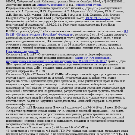
680032, Хабаровский край, Хабаровск, проспект 60-летия Октября, 88-46, т./ф.84212296081.
Электронная приемная:
Отправить сообщение
. E-mail:
editor@debri-dv.com
Редакционный совет электронного периодического издания «Дебри-ДВ» (на общественных
началах): К.А. Пронякин, И.Ю. Харитонова, А.Э. Мирмович, Ю.Н. Юрьев, Ю.В. Ковалев,
Л.Н. Левина, А.Ю. Жданов, Е.Н. Голубь, С.Н. Бурындин, Б.М. Сухинин, О.В. Егорова
Свидетельство о регистрации СМИ (Регистрационный номер)
ЭЛ № ФС77-45537
выдано
Федеральной службой по надзору в сфере связи, информационных технологий и массовых
коммуникаций (Роскомнадзор) 16.06.2011 г. Территория распространения: Российская
Федерация, зарубежные страны.
В 2006 г. проект «Дебри-ДВ» был создан как электронный частный архив, в соответствии с
ФЗ
№ 125 «Об архивном деле в Российской Федерации»
, согласно п. 2 ст. 13 «Создание архивов».
Основной фонд архива составляют публикации газет и журналов, изданные книги, а также
рукописи по дальневосточной (РФ) тематике. Доступ к архивным документам является
открытым в электронном виде, согласно п. 1 ст. 24 вышеобозначенного закона. Архивные
документы к частной собственности редакции не относятся, согласно ст.ст. 1275, 1276, 1306
Гражданского кодекса РФ
.
Согласно ч.2. п.3. ст.17 «Ответственность за правонарушения в сфере информации,
информационных технологий и защиты информации»
Закона РФ «Об информации,
информационных технологиях и о защите информации» (ФЗ-149 от 27.07.06 г.)
архив «Дебри-
ДВ», хранящий информацию, гражданско-правовую ответственность за распространение
информации не несет. Сайт и редакция основываются и работают на основании ст.8 «Право на
доступ к информации» ФЗ-149.
Согласно пп.3,4,6 ст.57 Закона РФ «О СМИ», «Редакция, главный редактор, журналист не несут
ответственности за распространение сведений, не соответствующих действительности и
порочащих честь и достоинство граждан и организаций, либо ущемляющих права и законные
интересы граждан, либо представляющих собой злоупотребление свободой массовой
информации и (или) правами журналиста: ...если они являются дословным воспроизведением
сообщений и материалов или их фрагментов, распространенных другим средством массовой
информации (а также сообщения, переданные в пресс-релизах и информация государственных,
общественных организаций и объединений), которое может быть установлено и привлечено к
ответственности за данное нарушение законодательства Российской Федерации о средствах
массовой информации».
Согласно абз.3, п.13 Постановления Пленума Верховного Суда РФ №16 от 15 июня 2010 года
«О практике применения судами Закона РФ «О средствах массовой информации», «по делам,
вытекающим из содержания распространенной информации, распространитель не является
надлежащим ответчиком, поскольку исходя из положений Закона РФ «О средствах массовой
информации» не вправе вмешиваться в деятельность редакции, в ходе которой определяется
содержание сообщений и материалов».
Воспользуйтесь «Правом на ответ» (ст.46 Закона РФ «О СМИ»).
«В соответствии с положением ч.3 ст.196 ГПК РФ, обязанность компенсации морального вреда
подлежит возложению на авторов, а по опубликованию опровержения, в порядке ч.2 ст.152 ГК