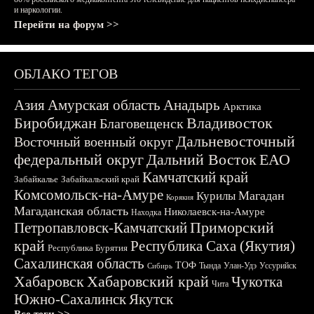
и наркологии.
Перейти на форум >>
ОБЛАКО ТЕГОВ
Азия
Амурская область
Анадырь
Арктика
Биробиджан
Владивосток
Благовещенск
Дальневосточный
Восточный военный округ
федеральный округ
Дальний Восток
ЕАО
Камчатский край
Забайкалье
Забайкальский край
Комсомольск-на-Амуре
Магадан
Курилы
Корякия
Магаданская область
Николаевск-на-Амуре
Находка
Приморский
Петропавловск-Камчатский
край
Республика Саха (Якутия)
Республика Бурятия
Сахалинская область
ТОФ
Тында
Улан-Удэ
Уссурийск
Сибирь
Хабаровск
Хабаровский край
Чукотка
Чита
Южно-Сахалинск
Якутск