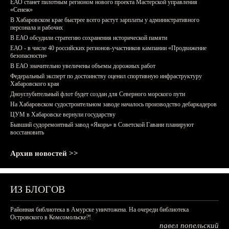
ЕАО станет пилотным регионом нового проекта Мастерской управления
«Сенеж»
В Хабаровском крае быстрее всего растут зарплаты у административного
персонала и рабочих
В ЕАО обсудили стратегию сохранения исторической памяти
ЕАО - в числе 40 российских регионов-участников кампании «Продвижение
безопасности»
В ЕАО значительно увеличены объемы дорожных работ
Федеральный эксперт по достоинству оценил спортивную инфраструктуру
Хабаровского края
Дноуглубительный флот будет создан для Северного морского пути
На Хабаровском судостроительном заводе началось производство дебаркадеров
ЦУМ в Хабаровске вернули государству
Бывший судоремонтный завод «Якорь» в Советской Гавани планируют
восстановить
Архив новостей >>
ИЗ БЛОГОВ
Районная библиотека в Амурске уничтожена. На очереди библиотека
Островского в Комсомольске?!
павел попельский