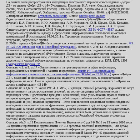
На данном сайте распространяется информация электронного периодического издания «Дебри-
ДВ» со знаком «Дебри-ДВ». 16+ Учредитель: Пронякин К.А. (член Союза журналистов
России, член Союза писателей России). Главный редактор: Харитонова И.Ю. Адрес редакции:
680032, Хабаровский край, Хабаровск, проспект 60-летия Октября, 88-46, т./ф.84212296081.
Электронная приемная:
Отправить сообщение
. E-mail:
editor@debri-dv.com
Редакционный совет электронного периодического издания «Дебри-ДВ» (на общественных
началах): К.А. Пронякин, И.Ю. Харитонова, А.Э. Мирмович, Ю.Н. Юрьев, Ю.В. Ковалев,
Л.Н. Левина, А.Ю. Жданов, Е.Н. Голубь, С.Н. Бурындин, Б.М. Сухинин, О.В. Егорова
Свидетельство о регистрации СМИ (Регистрационный номер)
ЭЛ № ФС77-45537
выдано
Федеральной службой по надзору в сфере связи, информационных технологий и массовых
коммуникаций (Роскомнадзор) 16.06.2011 г. Территория распространения: Российская
Федерация, зарубежные страны.
В 2006 г. проект «Дебри-ДВ» был создан как электронный частный архив, в соответствии с
ФЗ
№ 125 «Об архивном деле в Российской Федерации»
, согласно п. 2 ст. 13 «Создание архивов».
Основной фонд архива составляют публикации газет и журналов, изданные книги, а также
рукописи по дальневосточной (РФ) тематике. Доступ к архивным документам является
открытым в электронном виде, согласно п. 1 ст. 24 вышеобозначенного закона. Архивные
документы к частной собственности редакции не относятся, согласно ст.ст. 1275, 1276, 1306
Гражданского кодекса РФ
.
Согласно ч.2. п.3. ст.17 «Ответственность за правонарушения в сфере информации,
информационных технологий и защиты информации»
Закона РФ «Об информации,
информационных технологиях и о защите информации» (ФЗ-149 от 27.07.06 г.)
архив «Дебри-
ДВ», хранящий информацию, гражданско-правовую ответственность за распространение
информации не несет. Сайт и редакция основываются и работают на основании ст.8 «Право на
доступ к информации» ФЗ-149.
Согласно пп.3,4,6 ст.57 Закона РФ «О СМИ», «Редакция, главный редактор, журналист не несут
ответственности за распространение сведений, не соответствующих действительности и
порочащих честь и достоинство граждан и организаций, либо ущемляющих права и законные
интересы граждан, либо представляющих собой злоупотребление свободой массовой
информации и (или) правами журналиста: ...если они являются дословным воспроизведением
сообщений и материалов или их фрагментов, распространенных другим средством массовой
информации (а также сообщения, переданные в пресс-релизах и информация государственных,
общественных организаций и объединений), которое может быть установлено и привлечено к
ответственности за данное нарушение законодательства Российской Федерации о средствах
массовой информации».
Согласно абз.3, п.13 Постановления Пленума Верховного Суда РФ №16 от 15 июня 2010 года
«О практике применения судами Закона РФ «О средствах массовой информации», «по делам,
вытекающим из содержания распространенной информации, распространитель не является
надлежащим ответчиком, поскольку исходя из положений Закона РФ «О средствах массовой
информации» не вправе вмешиваться в деятельность редакции, в ходе которой определяется
содержание сообщений и материалов».