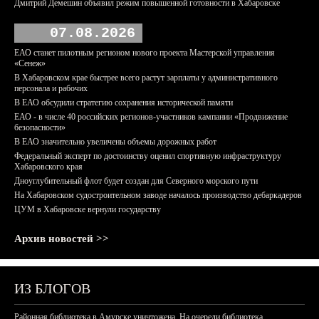
Дмитрий Демешин объявил режим повышенной готовности в Хабаровске
07.08.2026
ЕАО станет пилотным регионом нового проекта Мастерской управления
«Сенеж»
В Хабаровском крае быстрее всего растут зарплаты у административного
персонала и рабочих
В ЕАО обсудили стратегию сохранения исторической памяти
ЕАО - в числе 40 российских регионов-участников кампании «Продвижение
безопасности»
В ЕАО значительно увеличены объемы дорожных работ
Федеральный эксперт по достоинству оценил спортивную инфраструктуру
Хабаровского края
Дноуглубительный флот будет создан для Северного морского пути
На Хабаровском судостроительном заводе началось производство дебаркадеров
ЦУМ в Хабаровске вернули государству
Архив новостей >>
ИЗ БЛОГОВ
Районная библиотека в Амурске уничтожена. На очереди библиотека