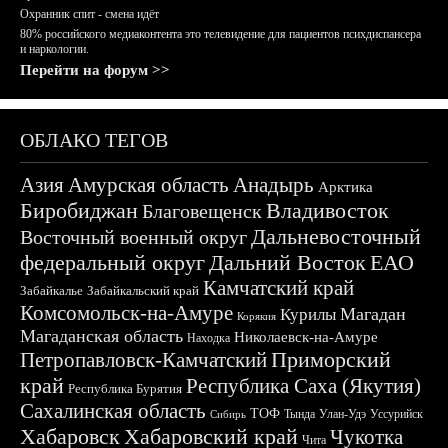
Охранник спит - смена идёт
80% российского медиаконтента это телевидение для пациентов психдиспансера
и наркологии.
Перейти на форум >>
ОБЛАКО ТЕГОВ
Азия
Амурская область
Анадырь
Арктика
Биробиджан
Владивосток
Благовещенск
Дальневосточный
Восточный военный округ
федеральный округ
Дальний Восток
ЕАО
Камчатский край
Забайкалье
Забайкальский край
Комсомольск-на-Амуре
Магадан
Курилы
Корякия
Магаданская область
Николаевск-на-Амуре
Находка
Приморский
Петропавловск-Камчатский
край
Республика Саха (Якутия)
Республика Бурятия
Сахалинская область
ТОФ
Тында
Улан-Удэ
Уссурийск
Сибирь
Хабаровск
Хабаровский край
Чукотка
Чита