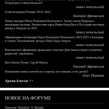
Островского в Комсомольске?!
павел попельский
Голая вечеринка Роснано 2015г. Итог.
Евгений Афанасьев
Новые находки Павла Петровича Попельского: Архив газеты Природа и
аномальные явления, Неизвестная карта НижнеАмурЛага и Последние выставки
автора в Амурске по 2025
павел попельский
Официальные публикации Павла Петровича Попельского 2023-2025 в Болгарии,
в газетах Тихоокеанская Звезда и Наш Город Амурск
павел попельский
Комсомольск официально продолжает отмечать День памяти жертв сталинских
репрессий: задумаемся...
павел попельский
Кого боится Путин: Сергей Фургал
Евгений Афанасьев
Повышение платы в автобусах за проезд: кто виноват, и что делать?
Олег Паньков
Архив блогов >>
НОВОЕ НА ФОРУМЕ
Трилогия "Китобои" А. Вахова.