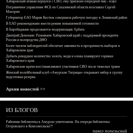
Хабаровский атаман вернулся с СВО, ему присвоен очередной чин - есаул
Пограничное управление ФСБ по Сахалинской области возглавил Сергей
Махорин
Губернатор ЕАО Мария Костюк совершила рабочую поездку в Ленинский район
В ЕАО рекомендовано ввести режим повышенной готовности
В Биробиджане продолжается модернизация Арбата
Дмитрий Демешин: Развиваем Хабаровский край с поддержкой президента
России и полпредства ДФО
Более тысячи наблюдателей обеспечат законность и прозрачность выборов в
Хабаровском крае
Добыть рекордное количество золота, меди и олова планируют горняки
Хабаровского края
Хабаровские врачи восстанавливают участников СВО после тяжелых травм
Женский волейбольный клуб «Амурские Тигрицы» открывает набор в группу
подготовки резерва
Архив новостей >>
ИЗ БЛОГОВ
Районная библиотека в Амурске уничтожена. На очереди библиотека
Островского в Комсомольске?!
павел попельский