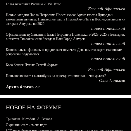
Голая вечеринка Роснано 2015г. Итог.
Евгений Афанасьев
Новые находки Павла Петровича Попельского: Архив газеты Природа и
аномальные явления, Неизвестная карта НижнеАмурЛага и Последние выставки
автора в Амурске по 2025
павел попельский
Официальные публикации Павла Петровича Попельского 2023-2025 в Болгарии,
в газетах Тихоокеанская Звезда и Наш Город Амурск
павел попельский
Комсомольск официально продолжает отмечать День памяти жертв сталинских
репрессий: задумаемся...
павел попельский
Кого боится Путин: Сергей Фургал
Евгений Афанасьев
Повышение платы в автобусах за проезд: кто виноват, и что делать?
Олег Паньков
Архив блогов >>
НОВОЕ НА ФОРУМЕ
Трилогия "Китобои" А. Вахова.
Охранник спит - смена идёт
80% российского медиаконтента это телевидение для пациентов психдиспансера