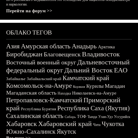
и наркологии.
Перейти на форум >>
ОБЛАКО ТЕГОВ
Азия
Амурская область
Анадырь
Арктика
Биробиджан
Владивосток
Благовещенск
Дальневосточный
Восточный военный округ
федеральный округ
Дальний Восток
ЕАО
Камчатский край
Забайкалье
Забайкальский край
Комсомольск-на-Амуре
Магадан
Курилы
Корякия
Магаданская область
Николаевск-на-Амуре
Находка
Приморский
Петропавловск-Камчатский
край
Республика Саха (Якутия)
Республика Бурятия
Сахалинская область
ТОФ
Тында
Улан-Удэ
Уссурийск
Сибирь
Хабаровск
Хабаровский край
Чукотка
Чита
Южно-Сахалинск
Якутск