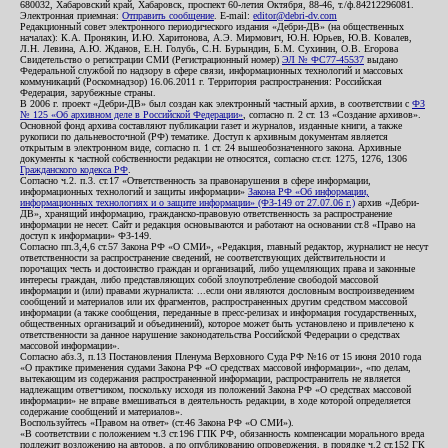
680032, Хабаровский край, Хабаровск, проспект 60-летия Октября, 88-46, т./ф.84212296081.
Электронная приемная:
Отправить сообщение
. E-mail:
editor@debri-dv.com
Редакционный совет электронного периодического издания «Дебри-ДВ» (на общественных
началах): К.А. Пронякин, И.Ю. Харитонова, А.Э. Мирмович, Ю.Н. Юрьев, Ю.В. Ковалев,
Л.Н. Левина, А.Ю. Жданов, Е.Н. Голубь, С.Н. Бурындин, Б.М. Сухинин, О.В. Егорова
Свидетельство о регистрации СМИ (Регистрационный номер)
ЭЛ № ФС77-45537
выдано
Федеральной службой по надзору в сфере связи, информационных технологий и массовых
коммуникаций (Роскомнадзор) 16.06.2011 г. Территория распространения: Российская
Федерация, зарубежные страны.
В 2006 г. проект «Дебри-ДВ» был создан как электронный частный архив, в соответствии с
ФЗ
№ 125 «Об архивном деле в Российской Федерации»
, согласно п. 2 ст. 13 «Создание архивов».
Основной фонд архива составляют публикации газет и журналов, изданные книги, а также
рукописи по дальневосточной (РФ) тематике. Доступ к архивным документам является
открытым в электронном виде, согласно п. 1 ст. 24 вышеобозначенного закона. Архивные
документы к частной собственности редакции не относятся, согласно ст.ст. 1275, 1276, 1306
Гражданского кодекса РФ
.
Согласно ч.2. п.3. ст.17 «Ответственность за правонарушения в сфере информации,
информационных технологий и защиты информации»
Закона РФ «Об информации,
информационных технологиях и о защите информации» (ФЗ-149 от 27.07.06 г.)
архив «Дебри-
ДВ», хранящий информацию, гражданско-правовую ответственность за распространение
информации не несет. Сайт и редакция основываются и работают на основании ст.8 «Право на
доступ к информации» ФЗ-149.
Согласно пп.3,4,6 ст.57 Закона РФ «О СМИ», «Редакция, главный редактор, журналист не несут
ответственности за распространение сведений, не соответствующих действительности и
порочащих честь и достоинство граждан и организаций, либо ущемляющих права и законные
интересы граждан, либо представляющих собой злоупотребление свободой массовой
информации и (или) правами журналиста: ...если они являются дословным воспроизведением
сообщений и материалов или их фрагментов, распространенных другим средством массовой
информации (а также сообщения, переданные в пресс-релизах и информация государственных,
общественных организаций и объединений), которое может быть установлено и привлечено к
ответственности за данное нарушение законодательства Российской Федерации о средствах
массовой информации».
Согласно абз.3, п.13 Постановления Пленума Верховного Суда РФ №16 от 15 июня 2010 года
«О практике применения судами Закона РФ «О средствах массовой информации», «по делам,
вытекающим из содержания распространенной информации, распространитель не является
надлежащим ответчиком, поскольку исходя из положений Закона РФ «О средствах массовой
информации» не вправе вмешиваться в деятельность редакции, в ходе которой определяется
содержание сообщений и материалов».
Воспользуйтесь «Правом на ответ» (ст.46 Закона РФ «О СМИ»).
«В соответствии с положением ч.3 ст.196 ГПК РФ, обязанность компенсации морального вреда
подлежит возложению на авторов, а по опубликованию опровержения, в порядке ч.2 ст.152 ГК