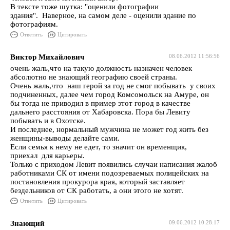
В тексте тоже шутка: "оценили фотографии
здания". Наверное, на самом деле - оценили здание по
фотографиям.
Ответить
Цитировать
Виктор Михайлович
08.06.2012 11:56:56
очень жаль,что на такую должность назначен человек
абсолютно не знающий географию своей страны.
Очень жаль,что наш герой за год не смог побывать у своих
подчиненных, далее чем город Комсомольск на Амуре, он
бы тогда не приводил в пример этот город в качестве
дальнего расстояния от Хабаровска. Пора бы Левиту
побывать и в Охотске.
И последнее, нормальный мужчина не может год жить без
женщины-выводы делайте сами.
Если семья к нему не едет, то значит он временщик,
приехал для карьеры.
Только с приходом Левит появились случаи написания жалоб
работниками СК от имени подозреваемых полицейских на
постановления прокурора края, который заставляет
бездельников от СК работать, а они этого не хотят.
Ответить
Цитировать
Знающий
09.06.2012 10:28:17