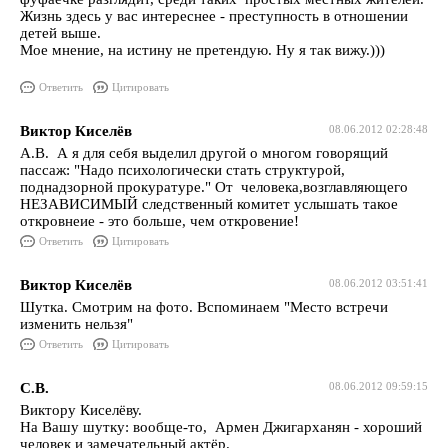
Жизнь здесь у вас интереснее - преступность в отношении
детей выше.
Мое мнение, на истину не претендую. Ну я так вижу.)))
Ответить
Цитировать
Виктор Киселёв
08.06.2012 02:28:48
А.В. А я для себя выделил другой о многом говорящий
пассаж: "Надо психологически стать структурой,
поднадзорной прокуратуре." От человека,возглавляющего
НЕЗАВИСИМЫЙ следственный комитет услышать такое
откровнеие - это больше, чем откровение!
Ответить
Цитировать
Виктор Киселёв
08.06.2012 03:51:41
Шутка. Смотрим на фото. Вспоминаем "Место встречи
изменить нельзя"
Ответить
Цитировать
С.В.
08.06.2012 09:59:15
Виктору Киселёву.
На Вашу шутку: вообще-то, Армен Джигарханян - хороший
человек и замечательный актёр.