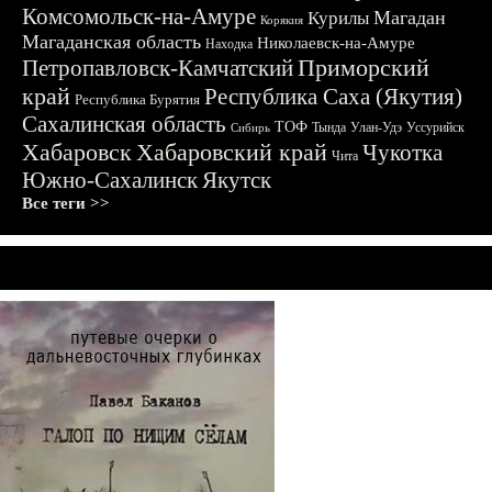
Комсомольск-на-Амуре
Магадан
Курилы
Корякия
Магаданская область
Николаевск-на-Амуре
Находка
Приморский
Петропавловск-Камчатский
край
Республика Саха (Якутия)
Республика Бурятия
Сахалинская область
ТОФ
Тында
Улан-Удэ
Уссурийск
Сибирь
Хабаровск
Хабаровский край
Чукотка
Чита
Южно-Сахалинск
Якутск
Все теги >>