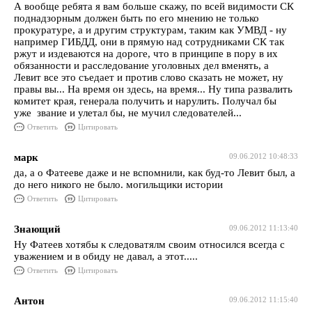
А вообще ребята я вам больше скажу, по всей видимости СК
поднадзорным должен быть по его мнению не только
прокуратуре, а и другим структурам, таким как УМВД - ну
например ГИБДД, они в прямую над сотрудниками СК так
ржут и издеваются на дороге, что в принципе в пору в их
обязанности и расследование уголовных дел вменять, а
Левит все это съедает и против слово сказать не может, ну
правы вы... На время он здесь, на время... Ну типа развалить
комитет края, генерала получить и нарулить. Получал бы
уже звание и улетал бы, не мучил следователей...
Ответить
Цитировать
марк
09.06.2012 10:48:33
да, а о Фатееве даже и не вспомнили, как буд-то Левит был, а
до него никого не было. могильщики истории
Ответить
Цитировать
Знающий
09.06.2012 11:13:40
Ну Фатеев хотябы к следоватялм своим относился всегда с
уважением и в обиду не давал, а этот.....
Ответить
Цитировать
Антон
09.06.2012 11:15:40