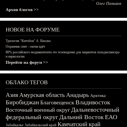
Олег Паньков
Архив блогов >>
НОВОЕ НА ФОРУМЕ
Трилогия "Китобои" А. Вахова.
Охранник спит - смена идёт
80% российского медиаконтента это телевидение для пациентов психдиспансера
и наркологии.
Перейти на форум >>
ОБЛАКО ТЕГОВ
Азия
Амурская область
Анадырь
Арктика
Биробиджан
Владивосток
Благовещенск
Дальневосточный
Восточный военный округ
федеральный округ
Дальний Восток
ЕАО
Камчатский край
Забайкалье
Забайкальский край