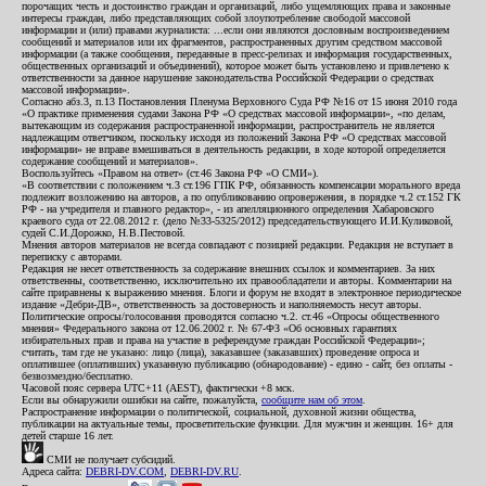
порочащих честь и достоинство граждан и организаций, либо ущемляющих права и законные
интересы граждан, либо представляющих собой злоупотребление свободой массовой
информации и (или) правами журналиста: ...если они являются дословным воспроизведением
сообщений и материалов или их фрагментов, распространенных другим средством массовой
информации (а также сообщения, переданные в пресс-релизах и информация государственных,
общественных организаций и объединений), которое может быть установлено и привлечено к
ответственности за данное нарушение законодательства Российской Федерации о средствах
массовой информации».
Согласно абз.3, п.13 Постановления Пленума Верховного Суда РФ №16 от 15 июня 2010 года
«О практике применения судами Закона РФ «О средствах массовой информации», «по делам,
вытекающим из содержания распространенной информации, распространитель не является
надлежащим ответчиком, поскольку исходя из положений Закона РФ «О средствах массовой
информации» не вправе вмешиваться в деятельность редакции, в ходе которой определяется
содержание сообщений и материалов».
Воспользуйтесь «Правом на ответ» (ст.46 Закона РФ «О СМИ»).
«В соответствии с положением ч.3 ст.196 ГПК РФ, обязанность компенсации морального вреда
подлежит возложению на авторов, а по опубликованию опровержения, в порядке ч.2 ст.152 ГК
РФ - на учредителя и главного редактор», - из апелляционного определения Хабаровского
краевого суда от 22.08.2012 г. (дело №33-5325/2012) председательствующего И.И.Куликовой,
судей С.И.Дорожко, Н.В.Пестовой.
Мнения авторов материалов не всегда совпадают с позицией редакции. Редакция не вступает в
переписку с авторами.
Редакция не несет ответственность за содержание внешних ссылок и комментариев. За них
ответственны, соответственно, исключительно их правообладатели и авторы. Комментарии на
сайте приравнены к выражению мнения. Блоги и форум не входят в электронное периодическое
издание «Дебри-ДВ», ответственность за достоверность и наполняемость несут авторы.
Политические опросы/голосования проводятся согласно ч.2. ст.46 «Опросы общественного
мнения» Федерального закона от 12.06.2002 г. № 67-ФЗ «Об основных гарантиях
избирательных прав и права на участие в референдуме граждан Российской Федерации»;
считать, там где не указано: лицо (лица), заказавшее (заказавших) проведение опроса и
оплатившее (оплативших) указанную публикацию (обнародование) - едино - сайт, без оплаты -
безвозмездно/бесплатно.
Часовой пояс сервера UTC+11 (AEST), фактически +8 мск.
Если вы обнаружили ошибки на сайте, пожалуйста,
сообщите нам об этом
.
Распространение информации о политической, социальной, духовной жизни общества,
публикации на актуальные темы, просветительские функции. Для мужчин и женщин. 16+ для
детей старше 16 лет.
СМИ не получает субсидий.
Адреса сайта:
DEBRI-DV.COM
,
DEBRI-DV.RU
.