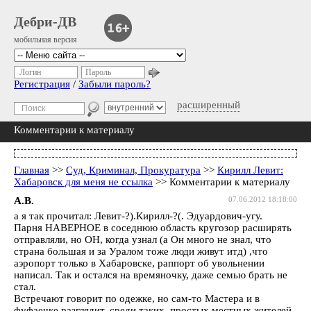
Дебри-ДВ
мобильная версия
Логин
Пароль
Регистрация
/
Забыли пароль?
расширенный
Комментарии к материалу
Главная
>>
Суд, Криминал, Прокуратура
>>
Кирилл Левит:
Хабаровск для меня не ссылка
>> Комментарии к материалу
А.В.
07.06.2012 18:18:00
а я так прочитал: Левит-?).Кирилл-?(. Эдуардович-угу.
Парня НАВЕРНОЕ в соседнюю область кругозор расширять
отправляли, но ОН, когда узнал (а Он много не знал, что
страна большая и за Уралом тоже люди живут итд) ,что
аэропорт только в Хабаровске, раппорт об увольнении
написал. Так и остался на времяночку, даже семью брать не
стал.
Встречают говорит по одежке, но сам-то Мастера и в
фуфаечке разглядит, среди таких простых местных жителей.