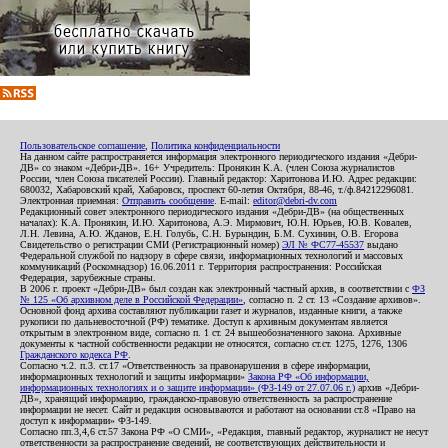
Пользовательское соглашение
,
Политика конфиденциальности
На данном сайте распространяется информация электронного периодического издания «Дебри-
ДВ» со знаком «Дебри-ДВ». 16+ Учредитель: Пронякин К.А. (член Союза журналистов
России, член Союза писателей России). Главный редактор: Харитонова И.Ю. Адрес редакции:
680032, Хабаровский край, Хабаровск, проспект 60-летия Октября, 88-46, т./ф.84212296081.
Электронная приемная:
Отправить сообщение
. E-mail:
editor@debri-dv.com
Редакционный совет электронного периодического издания «Дебри-ДВ» (на общественных
началах): К.А. Пронякин, И.Ю. Харитонова, А.Э. Мирмович, Ю.Н. Юрьев, Ю.В. Ковалев,
Л.Н. Левина, А.Ю. Жданов, Е.Н. Голубь, С.Н. Бурындин, Б.М. Сухинин, О.В. Егорова
Свидетельство о регистрации СМИ (Регистрационный номер)
ЭЛ № ФС77-45537
выдано
Федеральной службой по надзору в сфере связи, информационных технологий и массовых
коммуникаций (Роскомнадзор) 16.06.2011 г. Территория распространения: Российская
Федерация, зарубежные страны.
В 2006 г. проект «Дебри-ДВ» был создан как электронный частный архив, в соответствии с
ФЗ
№ 125 «Об архивном деле в Российской Федерации»
, согласно п. 2 ст. 13 «Создание архивов».
Основной фонд архива составляют публикации газет и журналов, изданные книги, а также
рукописи по дальневосточной (РФ) тематике. Доступ к архивным документам является
открытым в электронном виде, согласно п. 1 ст. 24 вышеобозначенного закона. Архивные
документы к частной собственности редакции не относятся, согласно ст.ст. 1275, 1276, 1306
Гражданского кодекса РФ
.
Согласно ч.2. п.3. ст.17 «Ответственность за правонарушения в сфере информации,
информационных технологий и защиты информации»
Закона РФ «Об информации,
информационных технологиях и о защите информации» (ФЗ-149 от 27.07.06 г.)
архив «Дебри-
ДВ», хранящий информацию, гражданско-правовую ответственность за распространение
информации не несет. Сайт и редакция основываются и работают на основании ст.8 «Право на
доступ к информации» ФЗ-149.
Согласно пп.3,4,6 ст.57 Закона РФ «О СМИ», «Редакция, главный редактор, журналист не несут
ответственности за распространение сведений, не соответствующих действительности и