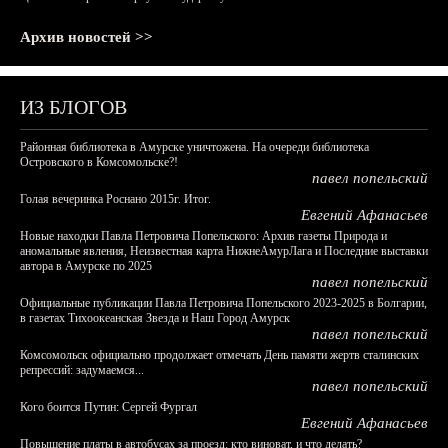
Архив новостей >>
ИЗ БЛОГОВ
Районная библиотека в Амурске уничтожена. На очереди библиотека
Островского в Комсомольске?!
павел попельский
Голая вечеринка Роснано 2015г. Итог.
Евгений Афанасьев
Новые находки Павла Петровича Попельского: Архив газеты Природа и
аномальные явления, Неизвестная карта НижнеАмурЛага и Последние выставки
автора в Амурске по 2025
павел попельский
Официальные публикации Павла Петровича Попельского 2023-2025 в Болгарии,
в газетах Тихоокеанская Звезда и Наш Город Амурск
павел попельский
Комсомольск официально продолжает отмечать День памяти жертв сталинских
репрессий: задумаемся...
павел попельский
Кого боится Путин: Сергей Фургал
Евгений Афанасьев
Повышение платы в автобусах за проезд: кто виноват, и что делать?