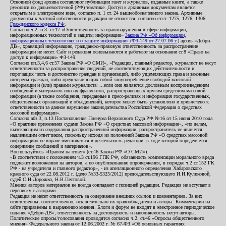
Основной фонд архива составляют публикации газет и журналов, изданные книги, а также
рукописи по дальневосточной (РФ) тематике. Доступ к архивным документам является
открытым в электронном виде, согласно п. 1 ст. 24 вышеобозначенного закона. Архивные
документы к частной собственности редакции не относятся, согласно ст.ст. 1275, 1276, 1306
Гражданского кодекса РФ
.
Согласно ч.2. п.3. ст.17 «Ответственность за правонарушения в сфере информации,
информационных технологий и защиты информации»
Закона РФ «Об информации,
информационных технологиях и о защите информации» (ФЗ-149 от 27.07.06 г.)
архив «Дебри-
ДВ», хранящий информацию, гражданско-правовую ответственность за распространение
информации не несет. Сайт и редакция основываются и работают на основании ст.8 «Право на
доступ к информации» ФЗ-149.
Согласно пп.3,4,6 ст.57 Закона РФ «О СМИ», «Редакция, главный редактор, журналист не несут
ответственности за распространение сведений, не соответствующих действительности и
порочащих честь и достоинство граждан и организаций, либо ущемляющих права и законные
интересы граждан, либо представляющих собой злоупотребление свободой массовой
информации и (или) правами журналиста: ...если они являются дословным воспроизведением
сообщений и материалов или их фрагментов, распространенных другим средством массовой
информации (а также сообщения, переданные в пресс-релизах и информация государственных,
общественных организаций и объединений), которое может быть установлено и привлечено к
ответственности за данное нарушение законодательства Российской Федерации о средствах
массовой информации».
Согласно абз.3, п.13 Постановления Пленума Верховного Суда РФ №16 от 15 июня 2010 года
«О практике применения судами Закона РФ «О средствах массовой информации», «по делам,
вытекающим из содержания распространенной информации, распространитель не является
надлежащим ответчиком, поскольку исходя из положений Закона РФ «О средствах массовой
информации» не вправе вмешиваться в деятельность редакции, в ходе которой определяется
содержание сообщений и материалов».
Воспользуйтесь «Правом на ответ» (ст.46 Закона РФ «О СМИ»).
«В соответствии с положением ч.3 ст.196 ГПК РФ, обязанность компенсации морального вреда
подлежит возложению на авторов, а по опубликованию опровержения, в порядке ч.2 ст.152 ГК
РФ - на учредителя и главного редактор», - из апелляционного определения Хабаровского
краевого суда от 22.08.2012 г. (дело №33-5325/2012) председательствующего И.И.Куликовой,
судей С.И.Дорожко, Н.В.Пестовой.
Мнения авторов материалов не всегда совпадают с позицией редакции. Редакция не вступает в
переписку с авторами.
Редакция не несет ответственность за содержание внешних ссылок и комментариев. За них
ответственны, соответственно, исключительно их правообладатели и авторы. Комментарии на
сайте приравнены к выражению мнения. Блоги и форум не входят в электронное периодическое
издание «Дебри-ДВ», ответственность за достоверность и наполняемость несут авторы.
Политические опросы/голосования проводятся согласно ч.2. ст.46 «Опросы общественного
мнения» Федерального закона от 12.06.2002 г. № 67-ФЗ «Об основных гарантиях