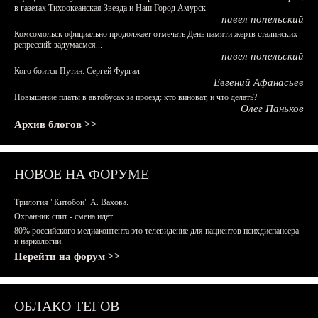
в газетах Тихоокеанская Звезда и Наш Город Амурск
павел попельский
Комсомольск официально продолжает отмечать День памяти жертв сталинских
репрессий: задумаемся...
павел попельский
Кого боится Путин: Сергей Фургал
Евгений Афанасьев
Повышение платы в автобусах за проезд: кто виноват, и что делать?
Олег Паньков
Архив блогов >>
НОВОЕ НА ФОРУМЕ
Трилогия "Китобои" А. Вахова.
Охранник спит - смена идёт
80% российского медиаконтента это телевидение для пациентов психдиспансера
и наркологии.
Перейти на форум >>
ОБЛАКО ТЕГОВ