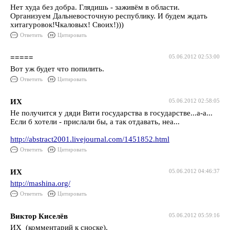
Нет худа без добра. Глядишь - заживём в области.
Организуем Дальневосточную республику. И будем ждать
хитагуровок!Чкаловых! Своих!)))
Ответить
Цитировать
=====
05.06.2012 02:53:00
Вот уж будет что попилить.
Ответить
Цитировать
ИХ
05.06.2012 02:58:05
Не получится у дяди Вити государства в государстве...а-а...
Если б хотели - прислали бы, а так отдавать, неа...
http://abstract2001.livejournal.com/1451852.html
Ответить
Цитировать
ИХ
05.06.2012 04:46:37
http://mashina.org/
Ответить
Цитировать
Виктор Киселёв
05.06.2012 05:59:16
ИХ (комментарий к сноске).