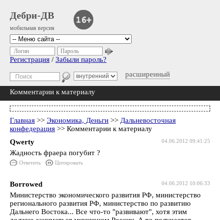
Дебри-ДВ
мобильная версия
Логин
Пароль
Регистрация
/
Забыли пароль?
расширенный
Комментарии к материалу
Главная
>>
Экономика, Деньги
>>
Дальневосточная
конфедерация
>> Комментарии к материалу
Qwerty
04.06.2012 09:41:25
Жадность фраера погубит ?
Ответить
Цитировать
Borrowed
04.06.2012 10:06:33
Министерство экономического развития РФ, министерство
регионального развития РФ, министерство по развитию
Дальнего Востока... Все что-то "развивают", хотя этим