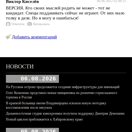
Виктор Киселёв
06.06.2012 02:48:21
ВЕРСИЯ. Кто своих мыслей родить не может - тот не
кандидат. Спецы поддакивать сейчас не играют. От них мало
толку в деле. Но я могу и ошибаться!
Ответить
Цитировать
Добавить комментарий
НОВОСТИ
06.08.2026
На Русском острове продолжается создание инфраструктуры для инноваций
Олег Кожемяко представил новые инициативы по развитию горнолыжного
туризма в России
В краевой больнице имени Владимирцева освоили новую методику
восстановления после инсульта
Дальневосточная студия кинохроники получила поддержку Дмитрия Демешина
Новый циклон приближается к Хабаровскому краю
05.08.2026