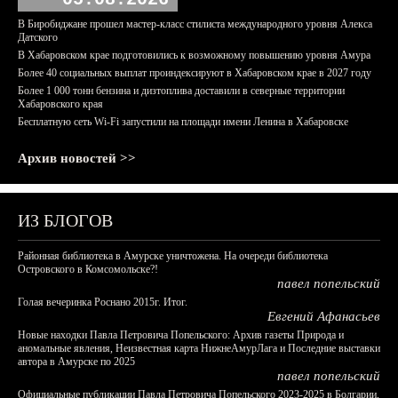
В Биробиджане прошел мастер-класс стилиста международного уровня Алекса
Датского
В Хабаровском крае подготовились к возможному повышению уровня Амура
Более 40 социальных выплат проиндексируют в Хабаровском крае в 2027 году
Более 1 000 тонн бензина и дизтоплива доставили в северные территории
Хабаровского края
Бесплатную сеть Wi-Fi запустили на площади имени Ленина в Хабаровске
Архив новостей >>
ИЗ БЛОГОВ
Районная библиотека в Амурске уничтожена. На очереди библиотека
Островского в Комсомольске?!
павел попельский
Голая вечеринка Роснано 2015г. Итог.
Евгений Афанасьев
Новые находки Павла Петровича Попельского: Архив газеты Природа и
аномальные явления, Неизвестная карта НижнеАмурЛага и Последние выставки
автора в Амурске по 2025
павел попельский
Официальные публикации Павла Петровича Попельского 2023-2025 в Болгарии,