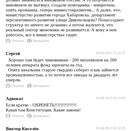
должно заниматься минэконом России. А то получается
минэконом не вытянул, создали помощника - минрегион,
опять промашка, теперь минвостокразвития... А далее, что,
министерство развития города Хабаровска, департамент
перспективного развития улицы Дикопольцева? Понасоздают
структур по ничего не деланию, а потом жалуются, что
реальный сектор экономики не развивается. А кому в нем
работать, все в министерствах сидят.
Ответить
Цитировать
Сергей
04.06.2012 11:22:19
Хорошо там будет чиновникам - 200 милллионов на 200
человек аппарата фонд зарплаты на год.
Опять начальник старую гвардию соберет и как займется
промышленностью, а то почти все заводы за двадцать лет
умерли.
Ответить
Цитировать
Адвокат
04.06.2012 16:23:44
Если кратко - ОХРЕНЕТЬ!!!!!!!!!!!!!!!
Какая там Конституция. Какие законы!
Ответить
Цитировать
Виктор Киселёв
05.06.2012 01:52:28