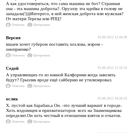
А как удостовериться, что сама машина не бот? Странная
она - эта машина доброты?. Оруэллу эта идейка в голову не
западала(!)))Интересо, в ней женская доброта или мужская?
От матери Терезы или РПЦ?
Ответить
Цитировать
Версия
05.06.2012 12:44:38
ишаев хочет губером поставить хохлова, мэром -
оноприенко?
Ответить
Цитировать
Седой
05.06.2012 13:35:54
А управляющих-то из южной Калфорнии когда завозить
будут? Грызлик вроде ещё сайберию не утилизировал.
Ответить
Цитировать
ослик
05.06.2012 18:26:33
Х. пустой как барабан,а Он. -это лучший вариант в городе.
Хоть мздоинцев и прихватизаторов всех на Знаменщикова
определит.Он хоть честный в отношении взяток и откатов.
Ответить
Цитировать