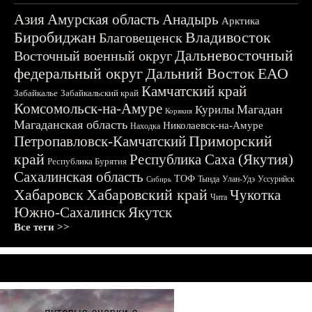
Азия
Амурская область
Анадырь
Арктика
Биробиджан
Владивосток
Благовещенск
Дальневосточный
Восточный военный округ
федеральный округ
Дальний Восток
ЕАО
Камчатский край
Забайкалье
Забайкальский край
Комсомольск-на-Амуре
Магадан
Курилы
Корякия
Магаданская область
Николаевск-на-Амуре
Находка
Приморский
Петропавловск-Камчатский
край
Республика Саха (Якутия)
Республика Бурятия
Сахалинская область
ТОФ
Тында
Улан-Удэ
Уссурийск
Сибирь
Хабаровск
Хабаровский край
Чукотка
Чита
Южно-Сахалинск
Якутск
Все теги >>