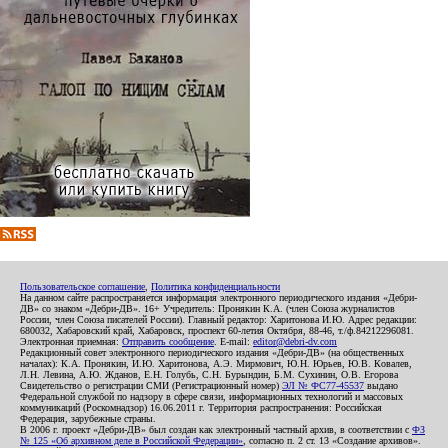
Пользовательское соглашение
,
Политика конфиденциальности
На данном сайте распространяется информация электронного периодического издания «Дебри-
ДВ» со знаком «Дебри-ДВ». 16+ Учредитель: Пронякин К.А. (член Союза журналистов
России, член Союза писателей России). Главный редактор: Харитонова И.Ю. Адрес редакции:
680032, Хабаровский край, Хабаровск, проспект 60-летия Октября, 88-46, т./ф.84212296081.
Электронная приемная:
Отправить сообщение
. E-mail:
editor@debri-dv.com
Редакционный совет электронного периодического издания «Дебри-ДВ» (на общественных
началах): К.А. Пронякин, И.Ю. Харитонова, А.Э. Мирмович, Ю.Н. Юрьев, Ю.В. Ковалев,
Л.Н. Левина, А.Ю. Жданов, Е.Н. Голубь, С.Н. Бурындин, Б.М. Сухинин, О.В. Егорова
Свидетельство о регистрации СМИ (Регистрационный номер)
ЭЛ № ФС77-45537
выдано
Федеральной службой по надзору в сфере связи, информационных технологий и массовых
коммуникаций (Роскомнадзор) 16.06.2011 г. Территория распространения: Российская
Федерация, зарубежные страны.
В 2006 г. проект «Дебри-ДВ» был создан как электронный частный архив, в соответствии с
ФЗ
№ 125 «Об архивном деле в Российской Федерации»
, согласно п. 2 ст. 13 «Создание архивов».