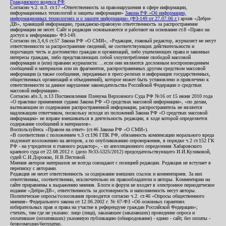
Гражданского кодекса РФ
.
Согласно ч.2. п.3. ст.17 «Ответственность за правонарушения в сфере информации,
информационных технологий и защиты информации»
Закона РФ «Об информации,
информационных технологиях и о защите информации» (ФЗ-149 от 27.07.06 г.)
архив «Дебри-
ДВ», хранящий информацию, гражданско-правовую ответственность за распространение
информации не несет. Сайт и редакция основываются и работают на основании ст.8 «Право на
доступ к информации» ФЗ-149.
Согласно пп.3,4,6 ст.57 Закона РФ «О СМИ», «Редакция, главный редактор, журналист не несут
ответственности за распространение сведений, не соответствующих действительности и
порочащих честь и достоинство граждан и организаций, либо ущемляющих права и законные
интересы граждан, либо представляющих собой злоупотребление свободой массовой
информации и (или) правами журналиста: ...если они являются дословным воспроизведением
сообщений и материалов или их фрагментов, распространенных другим средством массовой
информации (а также сообщения, переданные в пресс-релизах и информация государственных,
общественных организаций и объединений), которое может быть установлено и привлечено к
ответственности за данное нарушение законодательства Российской Федерации о средствах
массовой информации».
Согласно абз.3, п.13 Постановления Пленума Верховного Суда РФ №16 от 15 июня 2010 года
«О практике применения судами Закона РФ «О средствах массовой информации», «по делам,
вытекающим из содержания распространенной информации, распространитель не является
надлежащим ответчиком, поскольку исходя из положений Закона РФ «О средствах массовой
информации» не вправе вмешиваться в деятельность редакции, в ходе которой определяется
содержание сообщений и материалов».
Воспользуйтесь «Правом на ответ» (ст.46 Закона РФ «О СМИ»).
«В соответствии с положением ч.3 ст.196 ГПК РФ, обязанность компенсации морального вреда
подлежит возложению на авторов, а по опубликованию опровержения, в порядке ч.2 ст.152 ГК
РФ - на учредителя и главного редактор», - из апелляционного определения Хабаровского
краевого суда от 22.08.2012 г. (дело №33-5325/2012) председательствующего И.И.Куликовой,
судей С.И.Дорожко, Н.В.Пестовой.
Мнения авторов материалов не всегда совпадают с позицией редакции. Редакция не вступает в
переписку с авторами.
Редакция не несет ответственность за содержание внешних ссылок и комментариев. За них
ответственны, соответственно, исключительно их правообладатели и авторы. Комментарии на
сайте приравнены к выражению мнения. Блоги и форум не входят в электронное периодическое
издание «Дебри-ДВ», ответственность за достоверность и наполняемость несут авторы.
Политические опросы/голосования проводятся согласно ч.2. ст.46 «Опросы общественного
мнения» Федерального закона от 12.06.2002 г. № 67-ФЗ «Об основных гарантиях
избирательных прав и права на участие в референдуме граждан Российской Федерации»;
считать, там где не указано: лицо (лица), заказавшее (заказавших) проведение опроса и
оплатившее (оплативших) указанную публикацию (обнародование) - едино - сайт, без оплаты -
безвозмездно/бесплатно.