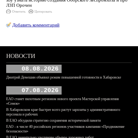
хоу узнать историю создания Оборского леспромхоза и про
ЛЗП Орочен
Ответить
Цитировать
Добавить комментарий
НОВОСТИ
08.08.2026
Дмитрий Демешин объявил режим повышенной готовности в Хабаровске
07.08.2026
ЕАО станет пилотным регионом нового проекта Мастерской управления
«Сенеж»
В Хабаровском крае быстрее всего растут зарплаты у административного
персонала и рабочих
В ЕАО обсудили стратегию сохранения исторической памяти
ЕАО - в числе 40 российских регионов-участников кампании «Продвижение
безопасности»
В ЕАО значительно увеличены объемы дорожных работ