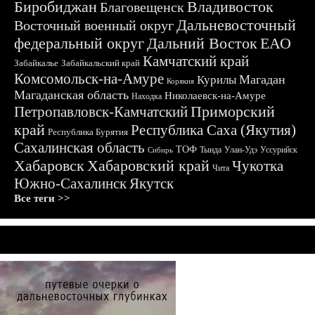
Биробиджан
Владивосток
Благовещенск
Дальневосточный
Восточный военный округ
федеральный округ
Дальний Восток
ЕАО
Камчатский край
Забайкалье
Забайкальский край
Комсомольск-на-Амуре
Магадан
Курилы
Корякия
Магаданская область
Николаевск-на-Амуре
Находка
Приморский
Петропавловск-Камчатский
край
Республика Саха (Якутия)
Республика Бурятия
Сахалинская область
ТОФ
Тында
Улан-Удэ
Уссурийск
Сибирь
Хабаровск
Хабаровский край
Чукотка
Чита
Южно-Сахалинск
Якутск
Все теги >>