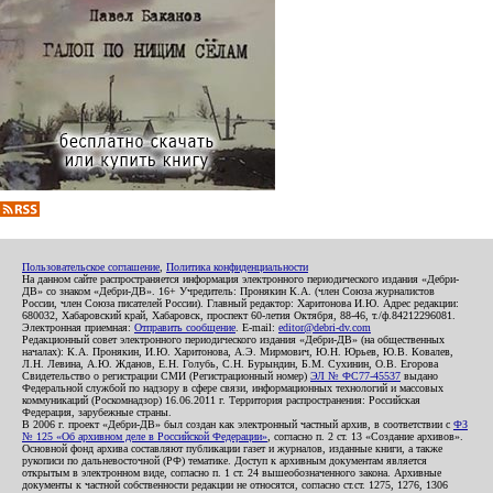
Пользовательское соглашение
,
Политика конфиденциальности
На данном сайте распространяется информация электронного периодического издания «Дебри-
ДВ» со знаком «Дебри-ДВ». 16+ Учредитель: Пронякин К.А. (член Союза журналистов
России, член Союза писателей России). Главный редактор: Харитонова И.Ю. Адрес редакции:
680032, Хабаровский край, Хабаровск, проспект 60-летия Октября, 88-46, т./ф.84212296081.
Электронная приемная:
Отправить сообщение
. E-mail:
editor@debri-dv.com
Редакционный совет электронного периодического издания «Дебри-ДВ» (на общественных
началах): К.А. Пронякин, И.Ю. Харитонова, А.Э. Мирмович, Ю.Н. Юрьев, Ю.В. Ковалев,
Л.Н. Левина, А.Ю. Жданов, Е.Н. Голубь, С.Н. Бурындин, Б.М. Сухинин, О.В. Егорова
Свидетельство о регистрации СМИ (Регистрационный номер)
ЭЛ № ФС77-45537
выдано
Федеральной службой по надзору в сфере связи, информационных технологий и массовых
коммуникаций (Роскомнадзор) 16.06.2011 г. Территория распространения: Российская
Федерация, зарубежные страны.
В 2006 г. проект «Дебри-ДВ» был создан как электронный частный архив, в соответствии с
ФЗ
№ 125 «Об архивном деле в Российской Федерации»
, согласно п. 2 ст. 13 «Создание архивов».
Основной фонд архива составляют публикации газет и журналов, изданные книги, а также
рукописи по дальневосточной (РФ) тематике. Доступ к архивным документам является
открытым в электронном виде, согласно п. 1 ст. 24 вышеобозначенного закона. Архивные
документы к частной собственности редакции не относятся, согласно ст.ст. 1275, 1276, 1306