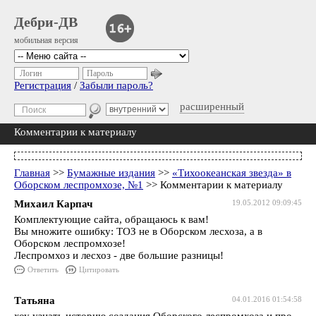
Дебри-ДВ
мобильная версия
Логин
Пароль
Регистрация
/
Забыли пароль?
расширенный
Комментарии к материалу
Главная
>>
Бумажные издания
>>
«Тихоокеанская звезда» в
Оборском леспромхозе, №1
>> Комментарии к материалу
Михаил Карпач
19.05.2012 09:09:45
Комплектующие сайта, обращаюсь к вам!
Вы множите ошибку: ТОЗ не в Оборском лесхоза, а в
Оборском леспромхозе!
Леспромхоз и лесхоз - две большие разницы!
Ответить
Цитировать
Татьяна
04.01.2016 01:54:58