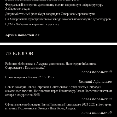
Федеральный эксперт по достоинству оценил спортивную инфраструктуру
Хабаровского края
Дноуглубительный флот будет создан для Северного морского пути
На Хабаровском судостроительном заводе началось производство дебаркадеров
ЦУМ в Хабаровске вернули государству
Архив новостей >>
ИЗ БЛОГОВ
Районная библиотека в Амурске уничтожена. На очереди библиотека
Островского в Комсомольске?!
павел попельский
Голая вечеринка Роснано 2015г. Итог.
Евгений Афанасьев
Новые находки Павла Петровича Попельского: Архив газеты Природа и
аномальные явления, Неизвестная карта НижнеАмурЛага и Последние выставки
автора в Амурске по 2025
павел попельский
Официальные публикации Павла Петровича Попельского 2023-2025 в Болгарии,
в газетах Тихоокеанская Звезда и Наш Город Амурск
павел попельский