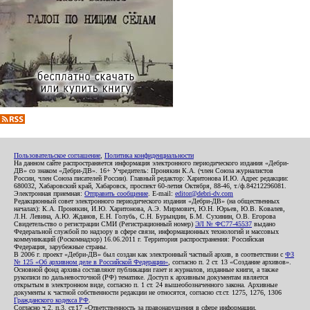
Пользовательское соглашение
,
Политика конфиденциальности
На данном сайте распространяется информация электронного периодического издания «Дебри-
ДВ» со знаком «Дебри-ДВ». 16+ Учредитель: Пронякин К.А. (член Союза журналистов
России, член Союза писателей России). Главный редактор: Харитонова И.Ю. Адрес редакции:
680032, Хабаровский край, Хабаровск, проспект 60-летия Октября, 88-46, т./ф.84212296081.
Электронная приемная:
Отправить сообщение
. E-mail:
editor@debri-dv.com
Редакционный совет электронного периодического издания «Дебри-ДВ» (на общественных
началах): К.А. Пронякин, И.Ю. Харитонова, А.Э. Мирмович, Ю.Н. Юрьев, Ю.В. Ковалев,
Л.Н. Левина, А.Ю. Жданов, Е.Н. Голубь, С.Н. Бурындин, Б.М. Сухинин, О.В. Егорова
Свидетельство о регистрации СМИ (Регистрационный номер)
ЭЛ № ФС77-45537
выдано
Федеральной службой по надзору в сфере связи, информационных технологий и массовых
коммуникаций (Роскомнадзор) 16.06.2011 г. Территория распространения: Российская
Федерация, зарубежные страны.
В 2006 г. проект «Дебри-ДВ» был создан как электронный частный архив, в соответствии с
ФЗ
№ 125 «Об архивном деле в Российской Федерации»
, согласно п. 2 ст. 13 «Создание архивов».
Основной фонд архива составляют публикации газет и журналов, изданные книги, а также
рукописи по дальневосточной (РФ) тематике. Доступ к архивным документам является
открытым в электронном виде, согласно п. 1 ст. 24 вышеобозначенного закона. Архивные
документы к частной собственности редакции не относятся, согласно ст.ст. 1275, 1276, 1306
Гражданского кодекса РФ
.
Согласно ч.2. п.3. ст.17 «Ответственность за правонарушения в сфере информации,