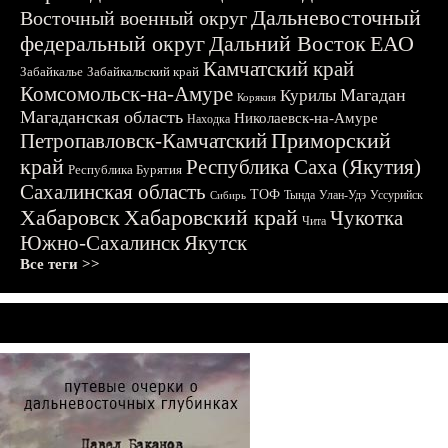
Дальневосточный
Восточный военный округ
федеральный округ
Дальний Восток
ЕАО
Камчатский край
Забайкалье
Забайкальский край
Комсомольск-на-Амуре
Магадан
Курилы
Корякия
Магаданская область
Николаевск-на-Амуре
Находка
Приморский
Петропавловск-Камчатский
край
Республика Саха (Якутия)
Республика Бурятия
Сахалинская область
ТОФ
Тында
Улан-Удэ
Уссурийск
Сибирь
Хабаровск
Хабаровский край
Чукотка
Чита
Южно-Сахалинск
Якутск
Все теги >>