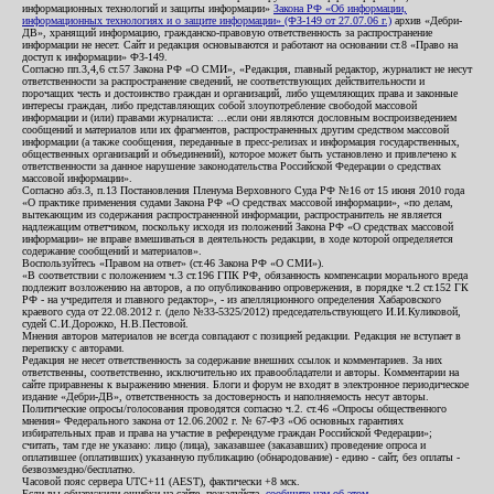
информационных технологий и защиты информации»
Закона РФ «Об информации,
информационных технологиях и о защите информации» (ФЗ-149 от 27.07.06 г.)
архив «Дебри-
ДВ», хранящий информацию, гражданско-правовую ответственность за распространение
информации не несет. Сайт и редакция основываются и работают на основании ст.8 «Право на
доступ к информации» ФЗ-149.
Согласно пп.3,4,6 ст.57 Закона РФ «О СМИ», «Редакция, главный редактор, журналист не несут
ответственности за распространение сведений, не соответствующих действительности и
порочащих честь и достоинство граждан и организаций, либо ущемляющих права и законные
интересы граждан, либо представляющих собой злоупотребление свободой массовой
информации и (или) правами журналиста: ...если они являются дословным воспроизведением
сообщений и материалов или их фрагментов, распространенных другим средством массовой
информации (а также сообщения, переданные в пресс-релизах и информация государственных,
общественных организаций и объединений), которое может быть установлено и привлечено к
ответственности за данное нарушение законодательства Российской Федерации о средствах
массовой информации».
Согласно абз.3, п.13 Постановления Пленума Верховного Суда РФ №16 от 15 июня 2010 года
«О практике применения судами Закона РФ «О средствах массовой информации», «по делам,
вытекающим из содержания распространенной информации, распространитель не является
надлежащим ответчиком, поскольку исходя из положений Закона РФ «О средствах массовой
информации» не вправе вмешиваться в деятельность редакции, в ходе которой определяется
содержание сообщений и материалов».
Воспользуйтесь «Правом на ответ» (ст.46 Закона РФ «О СМИ»).
«В соответствии с положением ч.3 ст.196 ГПК РФ, обязанность компенсации морального вреда
подлежит возложению на авторов, а по опубликованию опровержения, в порядке ч.2 ст.152 ГК
РФ - на учредителя и главного редактор», - из апелляционного определения Хабаровского
краевого суда от 22.08.2012 г. (дело №33-5325/2012) председательствующего И.И.Куликовой,
судей С.И.Дорожко, Н.В.Пестовой.
Мнения авторов материалов не всегда совпадают с позицией редакции. Редакция не вступает в
переписку с авторами.
Редакция не несет ответственность за содержание внешних ссылок и комментариев. За них
ответственны, соответственно, исключительно их правообладатели и авторы. Комментарии на
сайте приравнены к выражению мнения. Блоги и форум не входят в электронное периодическое
издание «Дебри-ДВ», ответственность за достоверность и наполняемость несут авторы.
Политические опросы/голосования проводятся согласно ч.2. ст.46 «Опросы общественного
мнения» Федерального закона от 12.06.2002 г. № 67-ФЗ «Об основных гарантиях
избирательных прав и права на участие в референдуме граждан Российской Федерации»;
считать, там где не указано: лицо (лица), заказавшее (заказавших) проведение опроса и
оплатившее (оплативших) указанную публикацию (обнародование) - едино - сайт, без оплаты -
безвозмездно/бесплатно.
Часовой пояс сервера UTC+11 (AEST), фактически +8 мск.
Если вы обнаружили ошибки на сайте, пожалуйста,
сообщите нам об этом
.