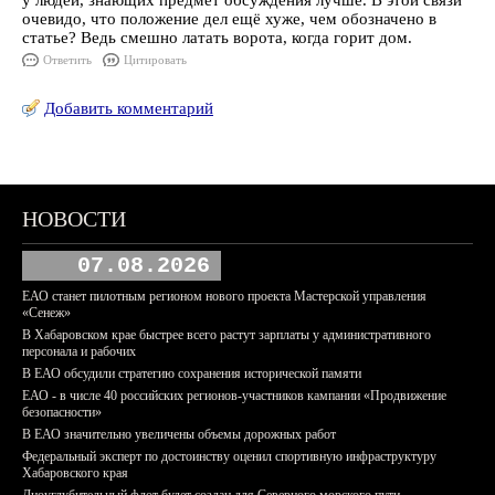
у людей, знающих предмет обсуждения лучше. В этой связи
очевидо, что положение дел ещё хуже, чем обозначено в
статье? Ведь смешно латать ворота, когда горит дом.
Ответить
Цитировать
Добавить комментарий
НОВОСТИ
07.08.2026
ЕАО станет пилотным регионом нового проекта Мастерской управления
«Сенеж»
В Хабаровском крае быстрее всего растут зарплаты у административного
персонала и рабочих
В ЕАО обсудили стратегию сохранения исторической памяти
ЕАО - в числе 40 российских регионов-участников кампании «Продвижение
безопасности»
В ЕАО значительно увеличены объемы дорожных работ
Федеральный эксперт по достоинству оценил спортивную инфраструктуру
Хабаровского края