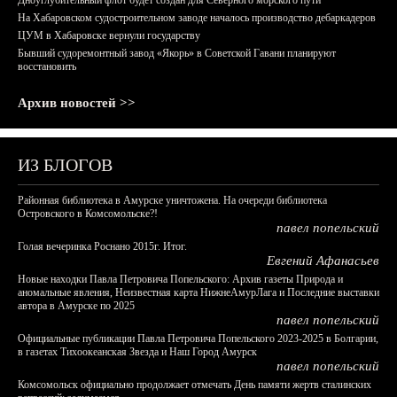
Дноуглубительный флот будет создан для Северного морского пути
На Хабаровском судостроительном заводе началось производство дебаркадеров
ЦУМ в Хабаровске вернули государству
Бывший судоремонтный завод «Якорь» в Советской Гавани планируют
восстановить
Архив новостей >>
ИЗ БЛОГОВ
Районная библиотека в Амурске уничтожена. На очереди библиотека
Островского в Комсомольске?!
павел попельский
Голая вечеринка Роснано 2015г. Итог.
Евгений Афанасьев
Новые находки Павла Петровича Попельского: Архив газеты Природа и
аномальные явления, Неизвестная карта НижнеАмурЛага и Последние выставки
автора в Амурске по 2025
павел попельский
Официальные публикации Павла Петровича Попельского 2023-2025 в Болгарии,
в газетах Тихоокеанская Звезда и Наш Город Амурск
павел попельский
Комсомольск официально продолжает отмечать День памяти жертв сталинских