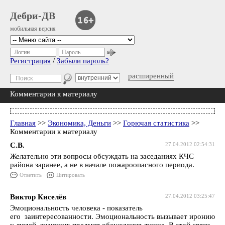
Дебри-ДВ
мобильная версия
Логин
Пароль
Регистрация
/
Забыли пароль?
расширенный
Комментарии к материалу
Главная
>>
Экономика, Деньги
>>
Горючая статистика
>>
Комментарии к материалу
С.В.
27.04.2012 02:54:31
Желательно эти вопросы обсуждать на заседаниях КЧС
района заранее, а не в начале пожароопасного периода.
Ответить
Цитировать
Виктор Киселёв
27.04.2012 03:25:47
Эмоциональность человека - показатель
его заинтересованности. Эмоциональность вызывает иронию