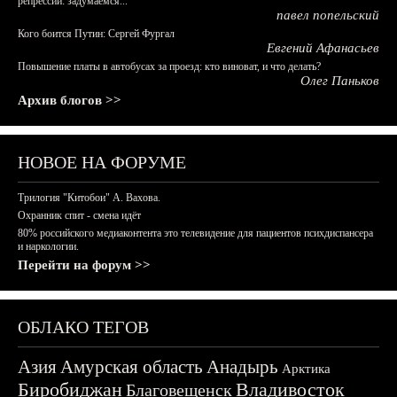
репрессий: задумаемся...
павел попельский
Кого боится Путин: Сергей Фургал
Евгений Афанасьев
Повышение платы в автобусах за проезд: кто виноват, и что делать?
Олег Паньков
Архив блогов >>
НОВОЕ НА ФОРУМЕ
Трилогия "Китобои" А. Вахова.
Охранник спит - смена идёт
80% российского медиаконтента это телевидение для пациентов психдиспансера
и наркологии.
Перейти на форум >>
ОБЛАКО ТЕГОВ
Азия
Амурская область
Анадырь
Арктика
Биробиджан
Владивосток
Благовещенск