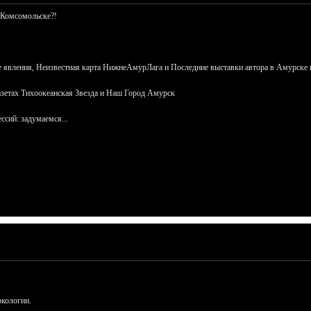
 Комсомольске?!
 явления, Неизвестная карта НижнеАмурЛага и Последние выставки автора в Амурске 
азетах Тихоокеанская Звезда и Наш Город Амурск
сий: задумаемся...
ркологии.