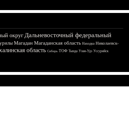
Дальневосточный федеральный
ный округ
Магадан
Магаданская область
урилы
Николаевск-
Находка
халинская область
ТОФ
Тында
Улан-Удэ
Уссурийск
Сибирь