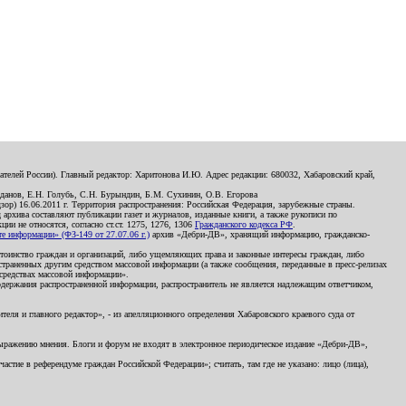
телей России). Главный редактор: Харитонова И.Ю. Адрес редакции: 680032, Хабаровский край,
данов, Е.Н. Голубь, С.Н. Бурындин, Б.М. Сухинин, О.В. Егорова
р) 16.06.2011 г. Территория распространения: Российская Федерация, зарубежные страны.
д архива составляют публикации газет и журналов, изданные книги, а также рукописи по
и не относятся, согласно ст.ст. 1275, 1276, 1306
Гражданского кодекса РФ
.
 информации» (ФЗ-149 от 27.07.06 г.)
архив «Дебри-ДВ», хранящий информацию, гражданско-
остоинство граждан и организаций, либо ущемляющих права и законные интересы граждан, либо
страненных другим средством массовой информации (а также сообщения, переданные в пресс-релизах
 средствах массовой информации».
держания распространенной информации, распространитель не является надлежащим ответчиком,
еля и главного редактор», - из апелляционного определения Хабаровского краевого суда от
 выражению мнения. Блоги и форум не входят в электронное периодическое издание «Дебри-ДВ»,
стие в референдуме граждан Российской Федерации»; считать, там где не указано: лицо (лица),