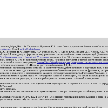
о знаком «Дебри-ДВ». 16+ Учредитель: Пронякин К.А. (член Союза журналистов России, член Союза писа
 сообщение
. E-mail:
editor@debri-dv.com
): К.А. Пронякин, И.Ю. Харитонова, А.Э. Мирмович, Ю.Н. Юрьев, Ю.В. Ковалев, Л.Н. Левина, А.Ю. Ж
 службой по надзору в сфере связи, информационных технологий и массовых коммуникаций (Роскомнадзо
5 «Об архивном деле в Российской Федерации»
, согласно п. 2 ст. 13 «Создание архивов». Основной фон
е, согласно п. 1 ст. 24 вышеобозначенного закона. Архивные документы к частной собственности редакци
ых технологий и защиты информации»
Закона РФ «Об информации, информационных технологиях и о защите
и работают на основании ст.8 «Право на доступ к информации» ФЗ-149.
етственности за распространение сведений, не соответствующих действительности и порочащих честь и д
 ...если они являются дословным воспроизведением сообщений и материалов или их фрагментов, распро
новлено и привлечено к ответственности за данное нарушение законодательства Российской Федерации о
актике применения судами Закона РФ «О средствах массовой информации», «по делам, вытекающим из со
ся в деятельность редакции, в ходе которой определяется содержание сообщений и материалов».
жит возложению на авторов, а по опубликованию опровержения, в порядке ч.2 ст.152 ГК РФ - на учредит
.В.Пестовой.
ску с авторами.
енны, соответственно, исключительно их правообладатели и авторы. Комментарии на сайте приравнены к
дерального закона от 12.06.2002 г. № 67-ФЗ «Об основных гарантиях избирательных прав и права на уча
дование) - едино - сайт, без оплаты - безвозмездно/бесплатно.
 актуальные темы, просветительские функции. Для мужчин и женщин. 16+ для детей старше 16 лет.