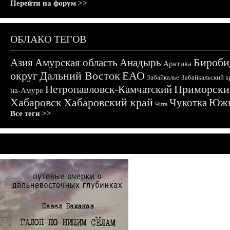
Перейти на форум >>
ОБЛАКО ТЕГОВ
Бироби
Азия
Амурская область
Анадырь
Арктика
округ
Дальний Восток
ЕАО
Забайкалье
Забайкальский к
Приморски
Петропавловск-Камчатский
на-Амуре
Хабаровск
Хабаровский край
Чукотка
Южн
Чита
Все теги >>