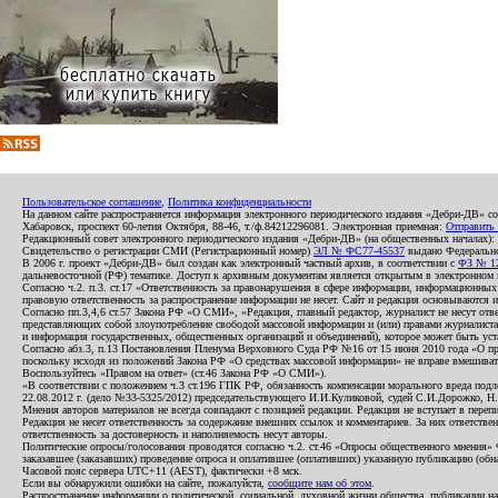
Пользовательское соглашение
,
Политика конфиденциальности
На данном сайте распространяется информация электронного периодического издания «Дебри-ДВ» с
Хабаровск, проспект 60-летия Октября, 88-46, т./ф.84212296081. Электронная приемная:
Отправить
Редакционный совет электронного периодического издания «Дебри-ДВ» (на общественных началах
Свидетельство о регистрации СМИ (Регистрационный номер)
ЭЛ № ФС77-45537
выдано Федеральной
В 2006 г. проект «Дебри-ДВ» был создан как электронный частный архив, в соответствии с
ФЗ № 12
дальневосточной (РФ) тематике. Доступ к архивным документам является открытым в электронном вид
Согласно ч.2. п.3. ст.17 «Ответственность за правонарушения в сфере информации, информационн
правовую ответственность за распространение информации не несет. Сайт и редакция основываются 
Согласно пп.3,4,6 ст.57 Закона РФ «О СМИ», «Редакция, главный редактор, журналист не несут отв
представляющих собой злоупотребление свободой массовой информации и (или) правами журналиста:
и информация государственных, общественных организаций и объединений), которое может быть уста
Согласно абз.3, п.13 Постановления Пленума Верховного Суда РФ №16 от 15 июня 2010 года «О пр
поскольку исходя из положений Закона РФ «О средствах массовой информации» не вправе вмешивать
Воспользуйтесь «Правом на ответ» (ст.46 Закона РФ «О СМИ»).
«В соответствии с положением ч.3 ст.196 ГПК РФ, обязанность компенсации морального вреда подле
22.08.2012 г. (дело №33-5325/2012) председательствующего И.И.Куликовой, судей С.И.Дорожко, Н
Мнения авторов материалов не всегда совпадают с позицией редакции. Редакция не вступает в перепи
Редакция не несет ответственность за содержание внешних ссылок и комментариев. За них ответств
ответственность за достоверность и наполняемость несут авторы.
Политические опросы/голосования проводятся согласно ч.2. ст.46 «Опросы общественного мнения» Фе
заказавшее (заказавших) проведение опроса и оплатившее (оплативших) указанную публикацию (обнаро
Часовой пояс сервера UTC+11 (AEST), фактически +8 мск.
Если вы обнаружили ошибки на сайте, пожалуйста,
сообщите нам об этом
.
Распространение информации о политической, социальной, духовной жизни общества, публикации на