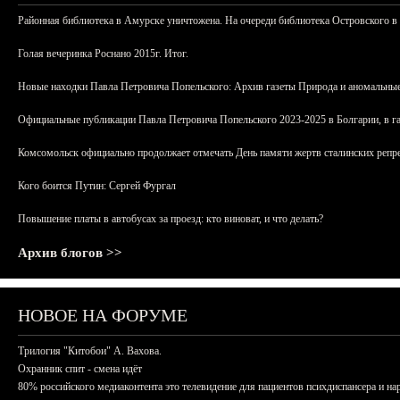
Районная библиотека в Амурске уничтожена. На очереди библиотека Островского в
Голая вечеринка Роснано 2015г. Итог.
Новые находки Павла Петровича Попельского: Архив газеты Природа и аномальные
Официальные публикации Павла Петровича Попельского 2023-2025 в Болгарии, в г
Комсомольск официально продолжает отмечать День памяти жертв сталинских репрес
Кого боится Путин: Сергей Фургал
Повышение платы в автобусах за проезд: кто виноват, и что делать?
Архив блогов >>
НОВОЕ НА ФОРУМЕ
Трилогия "Китобои" А. Вахова.
Охранник спит - смена идёт
80% российского медиаконтента это телевидение для пациентов психдиспансера и на