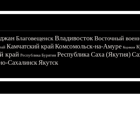
джан
Владивосток
Благовещенск
Восточный воен
Камчатский край
Комсомольск-на-Амуре
К
рай
Корякия
й край
Республика Саха (Якутия)
Са
Республика Бурятия
о-Сахалинск
Якутск