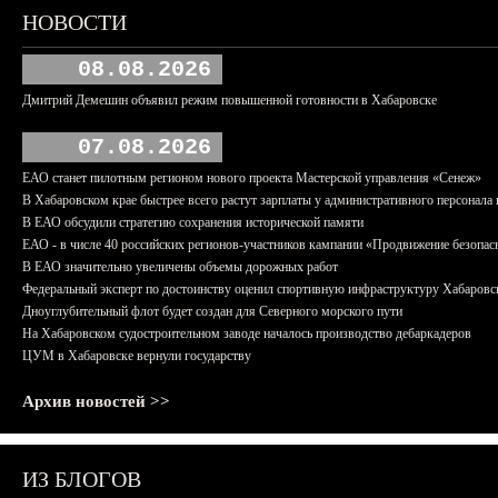
НОВОСТИ
08.08.2026
Дмитрий Демешин объявил режим повышенной готовности в Хабаровске
07.08.2026
ЕАО станет пилотным регионом нового проекта Мастерской управления «Сенеж»
В Хабаровском крае быстрее всего растут зарплаты у административного персонала 
В ЕАО обсудили стратегию сохранения исторической памяти
ЕАО - в числе 40 российских регионов-участников кампании «Продвижение безопас
В ЕАО значительно увеличены объемы дорожных работ
Федеральный эксперт по достоинству оценил спортивную инфраструктуру Хабаровс
Дноуглубительный флот будет создан для Северного морского пути
На Хабаровском судостроительном заводе началось производство дебаркадеров
ЦУМ в Хабаровске вернули государству
Архив новостей >>
ИЗ БЛОГОВ