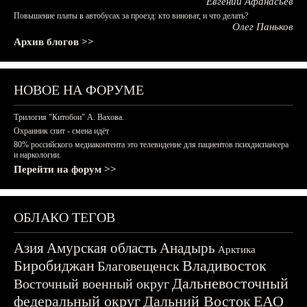
Евгений Афанасьев
Повышение платы в автобусах за проезд: кто виноват, и что делать?
Олег Паньков
Архив блогов >>
НОВОЕ НА ФОРУМЕ
Трилогия "Китобои" А. Вахова.
Охранник спит - смена идёт
80% российского медиаконтента это телевидение для пациентов психдиспансера
и наркологии.
Перейти на форум >>
ОБЛАКО ТЕГОВ
Азия
Амурская область
Анадырь
Арктика
Биробиджан
Владивосток
Благовещенск
Дальневосточный
Восточный военный округ
федеральный округ
Дальний Восток
ЕАО