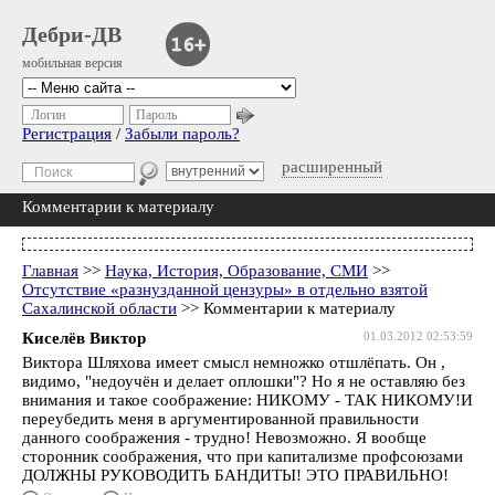
Дебри-ДВ
мобильная версия
Логин
Пароль
Регистрация
/
Забыли пароль?
расширенный
Комментарии к материалу
Главная
>>
Наука, История, Образование, СМИ
>>
Отсутствие «разнузданной цензуры» в отдельно взятой
Сахалинской области
>> Комментарии к материалу
Киселёв Виктор
01.03.2012 02:53:59
Виктора Шляхова имеет смысл немножко отшлёпать. Он ,
видимо, "недоучён и делает оплошки"? Но я не оставляю без
внимания и такое соображение: НИКОМУ - ТАК НИКОМУ!И
переубедить меня в аргументированной правильности
данного соображения - трудно! Невозможно. Я вообще
сторонник соображения, что при капитализме профсоюзами
ДОЛЖНЫ РУКОВОДИТЬ БАНДИТЫ! ЭТО ПРАВИЛЬНО!