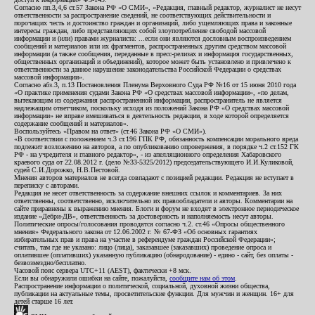
Согласно пп.3,4,6 ст.57 Закона РФ «О СМИ», «Редакция, главный редактор, журналист не несут
ответственности за распространение сведений, не соответствующих действительности и
порочащих честь и достоинство граждан и организаций, либо ущемляющих права и законные
интересы граждан, либо представляющих собой злоупотребление свободой массовой
информации и (или) правами журналиста: ...если они являются дословным воспроизведением
сообщений и материалов или их фрагментов, распространенных другим средством массовой
информации (а также сообщения, переданные в пресс-релизах и информация государственных,
общественных организаций и объединений), которое может быть установлено и привлечено к
ответственности за данное нарушение законодательства Российской Федерации о средствах
массовой информации».
Согласно абз.3, п.13 Постановления Пленума Верховного Суда РФ №16 от 15 июня 2010 года
«О практике применения судами Закона РФ «О средствах массовой информации», «по делам,
вытекающим из содержания распространенной информации, распространитель не является
надлежащим ответчиком, поскольку исходя из положений Закона РФ «О средствах массовой
информации» не вправе вмешиваться в деятельность редакции, в ходе которой определяется
содержание сообщений и материалов».
Воспользуйтесь «Правом на ответ» (ст.46 Закона РФ «О СМИ»).
«В соответствии с положением ч.3 ст.196 ГПК РФ, обязанность компенсации морального вреда
подлежит возложению на авторов, а по опубликованию опровержения, в порядке ч.2 ст.152 ГК
РФ - на учредителя и главного редактор», - из апелляционного определения Хабаровского
краевого суда от 22.08.2012 г. (дело №33-5325/2012) председательствующего И.И.Куликовой,
судей С.И.Дорожко, Н.В.Пестовой.
Мнения авторов материалов не всегда совпадают с позицией редакции. Редакция не вступает в
переписку с авторами.
Редакция не несет ответственность за содержание внешних ссылок и комментариев. За них
ответственны, соответственно, исключительно их правообладатели и авторы. Комментарии на
сайте приравнены к выражению мнения. Блоги и форум не входят в электронное периодическое
издание «Дебри-ДВ», ответственность за достоверность и наполняемость несут авторы.
Политические опросы/голосования проводятся согласно ч.2. ст.46 «Опросы общественного
мнения» Федерального закона от 12.06.2002 г. № 67-ФЗ «Об основных гарантиях
избирательных прав и права на участие в референдуме граждан Российской Федерации»;
считать, там где не указано: лицо (лица), заказавшее (заказавших) проведение опроса и
оплатившее (оплативших) указанную публикацию (обнародование) - едино - сайт, без оплаты -
безвозмездно/бесплатно.
Часовой пояс сервера UTC+11 (AEST), фактически +8 мск.
Если вы обнаружили ошибки на сайте, пожалуйста,
сообщите нам об этом
.
Распространение информации о политической, социальной, духовной жизни общества,
публикации на актуальные темы, просветительские функции. Для мужчин и женщин. 16+ для
детей старше 16 лет.