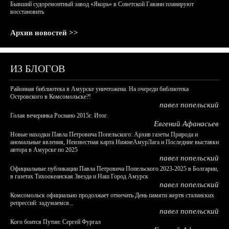
Бывший судоремонтный завод «Якорь» в Советской Гавани планируют
восстановить
Архив новостей >>
ИЗ БЛОГОВ
Районная библиотека в Амурске уничтожена. На очереди библиотека
Островского в Комсомольске?!
павел попельский
Голая вечеринка Роснано 2015г. Итог.
Евгений Афанасьев
Новые находки Павла Петровича Попельского: Архив газеты Природа и
аномальные явления, Неизвестная карта НижнеАмурЛага и Последние выставки
автора в Амурске по 2025
павел попельский
Официальные публикации Павла Петровича Попельского 2023-2025 в Болгарии,
в газетах Тихоокеанская Звезда и Наш Город Амурск
павел попельский
Комсомольск официально продолжает отмечать День памяти жертв сталинских
репрессий: задумаемся...
павел попельский
Кого боится Путин: Сергей Фургал