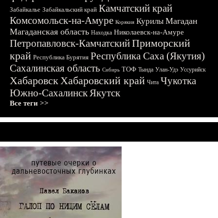
Камчатский край
Забайкалье
Забайкальский край
Комсомольск-на-Амуре
Магадан
Курилы
Корякия
Магаданская область
Николаевск-на-Амуре
Находка
Приморский
Петропавловск-Камчатский
край
Республика Саха (Якутия)
Республика Бурятия
Сахалинская область
ТОФ
Тында
Улан-Удэ
Уссурийск
Сибирь
Хабаровск
Хабаровский край
Чукотка
Чита
Южно-Сахалинск
Якутск
Все теги >>