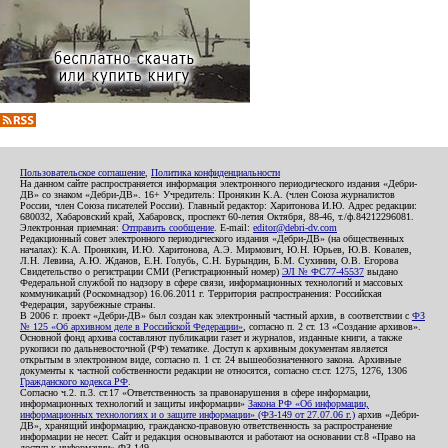
Пользовательское соглашение
,
Политика конфиденциальности
На данном сайте распространяется информация электронного периодического издания «Дебри-
ДВ» со знаком «Дебри-ДВ». 16+ Учредитель: Пронякин К.А. (член Союза журналистов
России, член Союза писателей России). Главный редактор: Харитонова И.Ю. Адрес редакции:
680032, Хабаровский край, Хабаровск, проспект 60-летия Октября, 88-46, т./ф.84212296081.
Электронная приемная:
Отправить сообщение
. E-mail:
editor@debri-dv.com
Редакционный совет электронного периодического издания «Дебри-ДВ» (на общественных
началах): К.А. Пронякин, И.Ю. Харитонова, А.Э. Мирмович, Ю.Н. Юрьев, Ю.В. Ковалев,
Л.Н. Левина, А.Ю. Жданов, Е.Н. Голубь, С.Н. Бурындин, Б.М. Сухинин, О.В. Егорова
Свидетельство о регистрации СМИ (Регистрационный номер)
ЭЛ № ФС77-45537
выдано
Федеральной службой по надзору в сфере связи, информационных технологий и массовых
коммуникаций (Роскомнадзор) 16.06.2011 г. Территория распространения: Российская
Федерация, зарубежные страны.
В 2006 г. проект «Дебри-ДВ» был создан как электронный частный архив, в соответствии с
ФЗ
№ 125 «Об архивном деле в Российской Федерации»
, согласно п. 2 ст. 13 «Создание архивов».
Основной фонд архива составляют публикации газет и журналов, изданные книги, а также
рукописи по дальневосточной (РФ) тематике. Доступ к архивным документам является
открытым в электронном виде, согласно п. 1 ст. 24 вышеобозначенного закона. Архивные
документы к частной собственности редакции не относятся, согласно ст.ст. 1275, 1276, 1306
Гражданского кодекса РФ
.
Согласно ч.2. п.3. ст.17 «Ответственность за правонарушения в сфере информации,
информационных технологий и защиты информации»
Закона РФ «Об информации,
информационных технологиях и о защите информации» (ФЗ-149 от 27.07.06 г.)
архив «Дебри-
ДВ», хранящий информацию, гражданско-правовую ответственность за распространение
информации не несет. Сайт и редакция основываются и работают на основании ст.8 «Право на
доступ к информации» ФЗ-149.