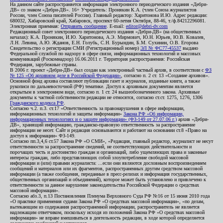
На данном сайте распространяется информация электронного периодического издания «Дебри-
ДВ» со знаком «Дебри-ДВ». 16+ Учредитель: Пронякин К.А. (член Союза журналистов
России, член Союза писателей России). Главный редактор: Харитонова И.Ю. Адрес редакции:
680032, Хабаровский край, Хабаровск, проспект 60-летия Октября, 88-46, т./ф.84212296081.
Электронная приемная:
Отправить сообщение
. E-mail:
editor@debri-dv.com
Редакционный совет электронного периодического издания «Дебри-ДВ» (на общественных
началах): К.А. Пронякин, И.Ю. Харитонова, А.Э. Мирмович, Ю.Н. Юрьев, Ю.В. Ковалев,
Л.Н. Левина, А.Ю. Жданов, Е.Н. Голубь, С.Н. Бурындин, Б.М. Сухинин, О.В. Егорова
Свидетельство о регистрации СМИ (Регистрационный номер)
ЭЛ № ФС77-45537
выдано
Федеральной службой по надзору в сфере связи, информационных технологий и массовых
коммуникаций (Роскомнадзор) 16.06.2011 г. Территория распространения: Российская
Федерация, зарубежные страны.
В 2006 г. проект «Дебри-ДВ» был создан как электронный частный архив, в соответствии с
ФЗ
№ 125 «Об архивном деле в Российской Федерации»
, согласно п. 2 ст. 13 «Создание архивов».
Основной фонд архива составляют публикации газет и журналов, изданные книги, а также
рукописи по дальневосточной (РФ) тематике. Доступ к архивным документам является
открытым в электронном виде, согласно п. 1 ст. 24 вышеобозначенного закона. Архивные
документы к частной собственности редакции не относятся, согласно ст.ст. 1275, 1276, 1306
Гражданского кодекса РФ
.
Согласно ч.2. п.3. ст.17 «Ответственность за правонарушения в сфере информации,
информационных технологий и защиты информации»
Закона РФ «Об информации,
информационных технологиях и о защите информации» (ФЗ-149 от 27.07.06 г.)
архив «Дебри-
ДВ», хранящий информацию, гражданско-правовую ответственность за распространение
информации не несет. Сайт и редакция основываются и работают на основании ст.8 «Право на
доступ к информации» ФЗ-149.
Согласно пп.3,4,6 ст.57 Закона РФ «О СМИ», «Редакция, главный редактор, журналист не несут
ответственности за распространение сведений, не соответствующих действительности и
порочащих честь и достоинство граждан и организаций, либо ущемляющих права и законные
интересы граждан, либо представляющих собой злоупотребление свободой массовой
информации и (или) правами журналиста: ...если они являются дословным воспроизведением
сообщений и материалов или их фрагментов, распространенных другим средством массовой
информации (а также сообщения, переданные в пресс-релизах и информация государственных,
общественных организаций и объединений), которое может быть установлено и привлечено к
ответственности за данное нарушение законодательства Российской Федерации о средствах
массовой информации».
Согласно абз.3, п.13 Постановления Пленума Верховного Суда РФ №16 от 15 июня 2010 года
«О практике применения судами Закона РФ «О средствах массовой информации», «по делам,
вытекающим из содержания распространенной информации, распространитель не является
надлежащим ответчиком, поскольку исходя из положений Закона РФ «О средствах массовой
информации» не вправе вмешиваться в деятельность редакции, в ходе которой определяется