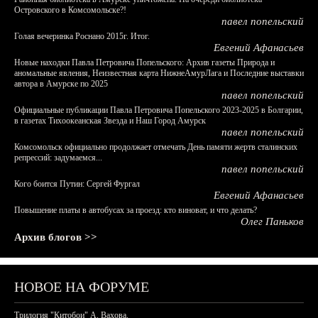
Островского в Комсомольске?!
павел попельский
Голая вечеринка Роснано 2015г. Итог.
Евгений Афанасьев
Новые находки Павла Петровича Попельского: Архив газеты Природа и
аномальные явления, Неизвестная карта НижнеАмурЛага и Последние выставки
автора в Амурске по 2025
павел попельский
Официальные публикации Павла Петровича Попельского 2023-2025 в Болгарии,
в газетах Тихоокеанская Звезда и Наш Город Амурск
павел попельский
Комсомольск официально продолжает отмечать День памяти жертв сталинских
репрессий: задумаемся...
павел попельский
Кого боится Путин: Сергей Фургал
Евгений Афанасьев
Повышение платы в автобусах за проезд: кто виноват, и что делать?
Олег Паньков
Архив блогов >>
НОВОЕ НА ФОРУМЕ
Трилогия "Китобои" А. Вахова.