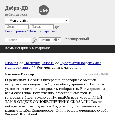
Дебри-ДВ
мобильная версия
Логин
Пароль
Регистрация
/
Забыли пароль?
расширенный
Комментарии к материалу
Главная
>>
Политика, Власть
>>
Губернатор подскочил в
медиарейтинге
>> Комментарии к материалу
Киселёв Виктор
12.10.2011 15:29:17
О рейтингах. Сегодня интересно поговорил с бывшей
выпускницей спецшколы "для особо одарённых". Таблицы
умножения не знает, но рожать собирается. Всем довольна и
всем счастлива. Естественно, смеётся и смеётся. И
голосовать будет только за Путина!Он ведь хороший! ЕЙ
ТАК В ОТДЕЛЕ СОЦОБЕСПЕЧЕНИЯ СКАЗАЛИ! Так что
победить наш народ нельзя!Отделы соцобеспечения - это
главные штабы Единороссов. Они и решат, очевидно, судьбу
России? Вот, блин!...