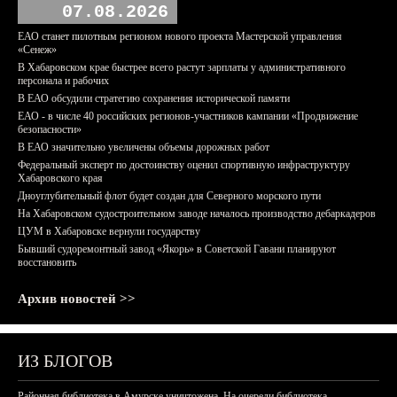
07.08.2026
ЕАО станет пилотным регионом нового проекта Мастерской управления
«Сенеж»
В Хабаровском крае быстрее всего растут зарплаты у административного
персонала и рабочих
В ЕАО обсудили стратегию сохранения исторической памяти
ЕАО - в числе 40 российских регионов-участников кампании «Продвижение
безопасности»
В ЕАО значительно увеличены объемы дорожных работ
Федеральный эксперт по достоинству оценил спортивную инфраструктуру
Хабаровского края
Дноуглубительный флот будет создан для Северного морского пути
На Хабаровском судостроительном заводе началось производство дебаркадеров
ЦУМ в Хабаровске вернули государству
Бывший судоремонтный завод «Якорь» в Советской Гавани планируют
восстановить
Архив новостей >>
ИЗ БЛОГОВ
Районная библиотека в Амурске уничтожена. На очереди библиотека