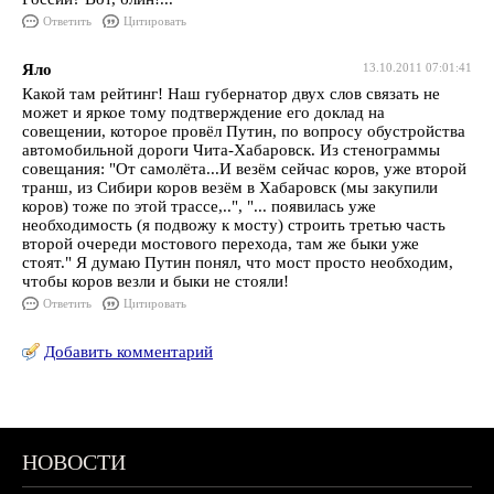
Ответить
Цитировать
Яло
13.10.2011 07:01:41
Какой там рейтинг! Наш губернатор двух слов связать не
может и яркое тому подтверждение его доклад на
совещении, которое провёл Путин, по вопросу обустройства
автомобильной дороги Чита-Хабаровск. Из стенограммы
совещания: "От самолёта...И везём сейчас коров, уже второй
транш, из Сибири коров везём в Хабаровск (мы закупили
коров) тоже по этой трассе,..", "... появилась уже
необходимость (я подвожу к мосту) строить третью часть
второй очереди мостового перехода, там же быки уже
стоят." Я думаю Путин понял, что мост просто необходим,
чтобы коров везли и быки не стояли!
Ответить
Цитировать
Добавить комментарий
НОВОСТИ