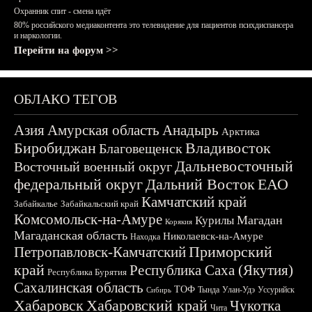
Охранник спит - смена идёт
80% российского медиаконтента это телевидение для пациентов психдиспансера
и наркологии.
Перейти на форум >>
ОБЛАКО ТЕГОВ
Азия
Амурская область
Анадырь
Арктика
Биробиджан
Владивосток
Благовещенск
Дальневосточный
Восточный военный округ
федеральный округ
Дальний Восток
ЕАО
Камчатский край
Забайкалье
Забайкальский край
Комсомольск-на-Амуре
Магадан
Курилы
Корякия
Магаданская область
Николаевск-на-Амуре
Находка
Приморский
Петропавловск-Камчатский
край
Республика Саха (Якутия)
Республика Бурятия
Сахалинская область
ТОФ
Тында
Улан-Удэ
Уссурийск
Сибирь
Хабаровск
Хабаровский край
Чукотка
Чита