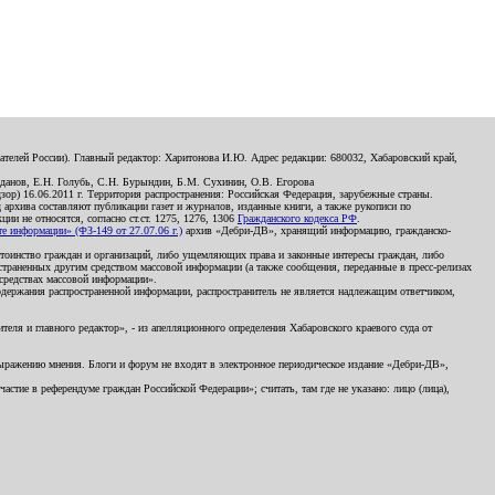
телей России). Главный редактор: Харитонова И.Ю. Адрес редакции: 680032, Хабаровский край,
данов, Е.Н. Голубь, С.Н. Бурындин, Б.М. Сухинин, О.В. Егорова
р) 16.06.2011 г. Территория распространения: Российская Федерация, зарубежные страны.
д архива составляют публикации газет и журналов, изданные книги, а также рукописи по
и не относятся, согласно ст.ст. 1275, 1276, 1306
Гражданского кодекса РФ
.
 информации» (ФЗ-149 от 27.07.06 г.)
архив «Дебри-ДВ», хранящий информацию, гражданско-
остоинство граждан и организаций, либо ущемляющих права и законные интересы граждан, либо
страненных другим средством массовой информации (а также сообщения, переданные в пресс-релизах
 средствах массовой информации».
держания распространенной информации, распространитель не является надлежащим ответчиком,
еля и главного редактор», - из апелляционного определения Хабаровского краевого суда от
 выражению мнения. Блоги и форум не входят в электронное периодическое издание «Дебри-ДВ»,
стие в референдуме граждан Российской Федерации»; считать, там где не указано: лицо (лица),