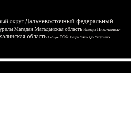
Дальневосточный федеральный
ный округ
Магадан
Магаданская область
урилы
Николаевск-
Находка
халинская область
ТОФ
Тында
Улан-Удэ
Уссурийск
Сибирь