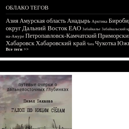
ОБЛАКО ТЕГОВ
Бироби
Азия
Амурская область
Анадырь
Арктика
округ
Дальний Восток
ЕАО
Забайкалье
Забайкальский к
Приморски
Петропавловск-Камчатский
на-Амуре
Хабаровск
Хабаровский край
Чукотка
Южн
Чита
Все теги >>