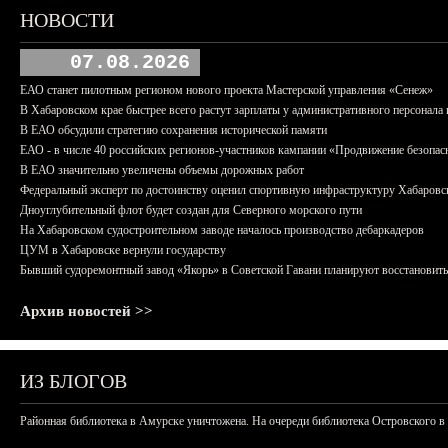
НОВОСТИ
07.08.2026
ЕАО станет пилотным регионом нового проекта Мастерской управления «Сенеж»
В Хабаровском крае быстрее всего растут зарплаты у административного персонала 
В ЕАО обсудили стратегию сохранения исторической памяти
ЕАО - в числе 40 российских регионов-участников кампании «Продвижение безопас
В ЕАО значительно увеличены объемы дорожных работ
Федеральный эксперт по достоинству оценил спортивную инфраструктуру Хабаровс
Дноуглубительный флот будет создан для Северного морского пути
На Хабаровском судостроительном заводе началось производство дебаркадеров
ЦУМ в Хабаровске вернули государству
Бывший судоремонтный завод «Якорь» в Советской Гавани планируют восстановить
Архив новостей >>
ИЗ БЛОГОВ
Районная библиотека в Амурске уничтожена. На очереди библиотека Островского в