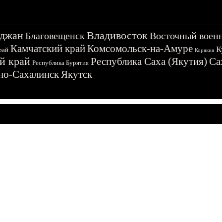
джан
Владивосток
Благовещенск
Восточный воен
Камчатский край
Комсомольск-на-Амуре
К
рай
Корякия
й край
Республика Саха (Якутия)
Са
Республика Бурятия
о-Сахалинск
Якутск