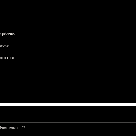
и рабочих
ности»
кого края
 Комсомольске?!