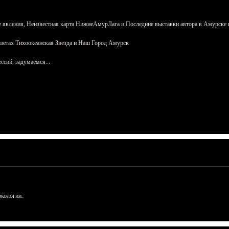
 явления, Неизвестная карта НижнеАмурЛага и Последние выставки автора в Амурске 
азетах Тихоокеанская Звезда и Наш Город Амурск
сий: задумаемся...
ркологии.