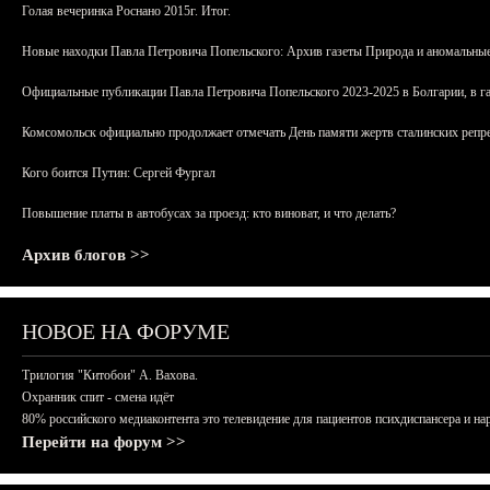
Голая вечеринка Роснано 2015г. Итог.
Новые находки Павла Петровича Попельского: Архив газеты Природа и аномальные
Официальные публикации Павла Петровича Попельского 2023-2025 в Болгарии, в г
Комсомольск официально продолжает отмечать День памяти жертв сталинских репрес
Кого боится Путин: Сергей Фургал
Повышение платы в автобусах за проезд: кто виноват, и что делать?
Архив блогов >>
НОВОЕ НА ФОРУМЕ
Трилогия "Китобои" А. Вахова.
Охранник спит - смена идёт
80% российского медиаконтента это телевидение для пациентов психдиспансера и на
Перейти на форум >>