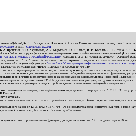
о знаком «Дебри-ДВ». 16+ Учредитель: Пронякин К.А. (член Союза журналистов России, член Союза писа
 сообщение
. E-mail:
editor@debri-dv.com
): К.А. Пронякин, И.Ю. Харитонова, А.Э. Мирмович, Ю.Н. Юрьев, Ю.В. Ковалев, Л.Н. Левина, А.Ю. Ж
 службой по надзору в сфере связи, информационных технологий и массовых коммуникаций (Роскомнадзо
5 «Об архивном деле в Российской Федерации»
, согласно п. 2 ст. 13 «Создание архивов». Основной фон
е, согласно п. 1 ст. 24 вышеобозначенного закона. Архивные документы к частной собственности редакци
ых технологий и защиты информации»
Закона РФ «Об информации, информационных технологиях и о защите
и работают на основании ст.8 «Право на доступ к информации» ФЗ-149.
етственности за распространение сведений, не соответствующих действительности и порочащих честь и д
 ...если они являются дословным воспроизведением сообщений и материалов или их фрагментов, распро
новлено и привлечено к ответственности за данное нарушение законодательства Российской Федерации о
актике применения судами Закона РФ «О средствах массовой информации», «по делам, вытекающим из со
ся в деятельность редакции, в ходе которой определяется содержание сообщений и материалов».
жит возложению на авторов, а по опубликованию опровержения, в порядке ч.2 ст.152 ГК РФ - на учредит
.В.Пестовой.
ску с авторами.
енны, соответственно, исключительно их правообладатели и авторы. Комментарии на сайте приравнены к
дерального закона от 12.06.2002 г. № 67-ФЗ «Об основных гарантиях избирательных прав и права на уча
дование) - едино - сайт, без оплаты - безвозмездно/бесплатно.
 актуальные темы, просветительские функции. Для мужчин и женщин. 16+ для детей старше 16 лет.