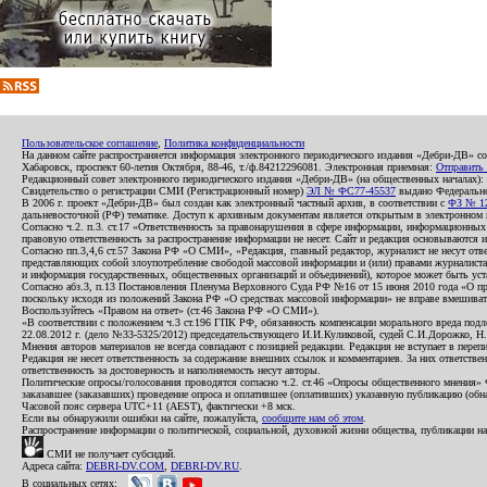
Пользовательское соглашение
,
Политика конфиденциальности
На данном сайте распространяется информация электронного периодического издания «Дебри-ДВ» с
Хабаровск, проспект 60-летия Октября, 88-46, т./ф.84212296081. Электронная приемная:
Отправить
Редакционный совет электронного периодического издания «Дебри-ДВ» (на общественных началах
Свидетельство о регистрации СМИ (Регистрационный номер)
ЭЛ № ФС77-45537
выдано Федеральной
В 2006 г. проект «Дебри-ДВ» был создан как электронный частный архив, в соответствии с
ФЗ № 12
дальневосточной (РФ) тематике. Доступ к архивным документам является открытым в электронном вид
Согласно ч.2. п.3. ст.17 «Ответственность за правонарушения в сфере информации, информационн
правовую ответственность за распространение информации не несет. Сайт и редакция основываются 
Согласно пп.3,4,6 ст.57 Закона РФ «О СМИ», «Редакция, главный редактор, журналист не несут отв
представляющих собой злоупотребление свободой массовой информации и (или) правами журналиста:
и информация государственных, общественных организаций и объединений), которое может быть уста
Согласно абз.3, п.13 Постановления Пленума Верховного Суда РФ №16 от 15 июня 2010 года «О пр
поскольку исходя из положений Закона РФ «О средствах массовой информации» не вправе вмешивать
Воспользуйтесь «Правом на ответ» (ст.46 Закона РФ «О СМИ»).
«В соответствии с положением ч.3 ст.196 ГПК РФ, обязанность компенсации морального вреда подле
22.08.2012 г. (дело №33-5325/2012) председательствующего И.И.Куликовой, судей С.И.Дорожко, Н
Мнения авторов материалов не всегда совпадают с позицией редакции. Редакция не вступает в перепи
Редакция не несет ответственность за содержание внешних ссылок и комментариев. За них ответств
ответственность за достоверность и наполняемость несут авторы.
Политические опросы/голосования проводятся согласно ч.2. ст.46 «Опросы общественного мнения» Фе
заказавшее (заказавших) проведение опроса и оплатившее (оплативших) указанную публикацию (обнаро
Часовой пояс сервера UTC+11 (AEST), фактически +8 мск.
Если вы обнаружили ошибки на сайте, пожалуйста,
сообщите нам об этом
.
Распространение информации о политической, социальной, духовной жизни общества, публикации на
СМИ не получает субсидий.
Адреса сайта:
DEBRI-DV.COM
,
DEBRI-DV.RU
.
В социальных сетях: