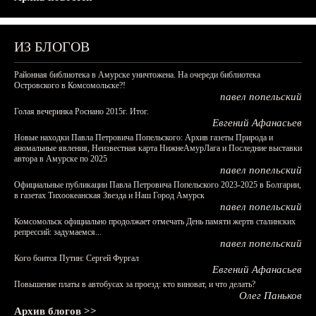
ИЗ БЛОГОВ
Районная библиотека в Амурске уничтожена. На очереди библиотека
Островского в Комсомольске?!
павел попельский
Голая вечеринка Роснано 2015г. Итог.
Евгений Афанасьев
Новые находки Павла Петровича Попельского: Архив газеты Природа и
аномальные явления, Неизвестная карта НижнеАмурЛага и Последние выставки
автора в Амурске по 2025
павел попельский
Официальные публикации Павла Петровича Попельского 2023-2025 в Болгарии,
в газетах Тихоокеанская Звезда и Наш Город Амурск
павел попельский
Комсомольск официально продолжает отмечать День памяти жертв сталинских
репрессий: задумаемся...
павел попельский
Кого боится Путин: Сергей Фургал
Евгений Афанасьев
Повышение платы в автобусах за проезд: кто виноват, и что делать?
Олег Паньков
Архив блогов >>