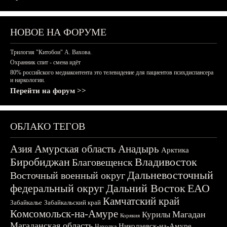
НОВОЕ НА ФОРУМЕ
Трилогия "Китобои" А. Вахова.
Охранник спит - смена идёт
80% российского медиаконтента это телевидение для пациентов психдиспансера
и наркологии.
Перейти на форум >>
ОБЛАКО ТЕГОВ
Азия
Амурская область
Анадырь
Арктика
Биробиджан
Владивосток
Благовещенск
Дальневосточный
Восточный военный округ
федеральный округ
Дальний Восток
ЕАО
Камчатский край
Забайкалье
Забайкальский край
Комсомольск-на-Амуре
Магадан
Курилы
Корякия
Магаданская область
Николаевск-на-Амуре
Находка