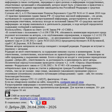
информации (а также сообщения, переданные в пресс-релизах и информация государственных,
общественных организаций и объединений), которое может быть установлено и привлечено к
ответственности за данное нарушение законодательства Российской Федерации о средствах
массовой информации».
Согласно абз.3, п.13 Постановления Пленума Верховного Суда РФ №16 от 15 июня 2010 года
«О практике применения судами Закона РФ «О средствах массовой информации», «по делам,
вытекающим из содержания распространенной информации, распространитель не является
надлежащим ответчиком, поскольку исходя из положений Закона РФ «О средствах массовой
информации» не вправе вмешиваться в деятельность редакции, в ходе которой определяется
содержание сообщений и материалов».
Воспользуйтесь «Правом на ответ» (ст.46 Закона РФ «О СМИ»).
«В соответствии с положением ч.3 ст.196 ГПК РФ, обязанность компенсации морального вреда
подлежит возложению на авторов, а по опубликованию опровержения, в порядке ч.2 ст.152 ГК
РФ - на учредителя и главного редактор», - из апелляционного определения Хабаровского
краевого суда от 22.08.2012 г. (дело №33-5325/2012) председательствующего И.И.Куликовой,
судей С.И.Дорожко, Н.В.Пестовой.
Мнения авторов материалов не всегда совпадают с позицией редакции. Редакция не вступает в
переписку с авторами.
Редакция не несет ответственность за содержание внешних ссылок и комментариев. За них
ответственны, соответственно, исключительно их правообладатели и авторы. Комментарии на
сайте приравнены к выражению мнения. Блоги и форум не входят в электронное периодическое
издание «Дебри-ДВ», ответственность за достоверность и наполняемость несут авторы.
Политические опросы/голосования проводятся согласно ч.2. ст.46 «Опросы общественного
мнения» Федерального закона от 12.06.2002 г. № 67-ФЗ «Об основных гарантиях
избирательных прав и права на участие в референдуме граждан Российской Федерации»;
считать, там где не указано: лицо (лица), заказавшее (заказавших) проведение опроса и
оплатившее (оплативших) указанную публикацию (обнародование) - едино - сайт, без оплаты -
безвозмездно/бесплатно.
Часовой пояс сервера UTC+11 (AEST), фактически +8 мск.
Если вы обнаружили ошибки на сайте, пожалуйста,
сообщите нам об этом
.
Распространение информации о политической, социальной, духовной жизни общества,
публикации на актуальные темы, просветительские функции. Для мужчин и женщин. 16+ для
детей старше 16 лет.
СМИ не получает субсидий.
Адреса сайта:
DEBRI-DV.COM
,
DEBRI-DV.RU
.
В социальных сетях:
© Дебри-ДВ, 20.04.2006 - 2026