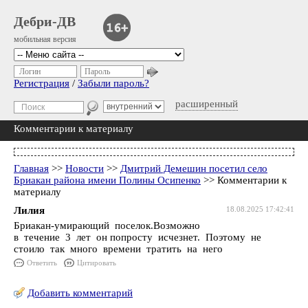
Дебри-ДВ
мобильная версия
Логин
Пароль
Регистрация
/
Забыли пароль?
расширенный
Комментарии к материалу
Главная
>>
Новости
>>
Дмитрий Демешин посетил село
Бриакан района имени Полины Осипенко
>> Комментарии к
материалу
Лилия
18.08.2025 17:42:41
Бриакан-умирающий поселок.Возможно
в течение 3 лет он попросту исчезнет. Поэтому не
стоило так много времени тратить на него
Ответить
Цитировать
Добавить комментарий