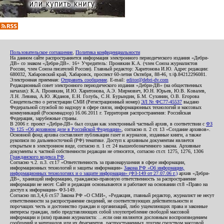
Пользовательское соглашение
,
Политика конфиденциальности
На данном сайте распространяется информация электронного периодического издания «Дебри-
ДВ» со знаком «Дебри-ДВ». 16+ Учредитель: Пронякин К.А. (член Союза журналистов
России, член Союза писателей России). Главный редактор: Харитонова И.Ю. Адрес редакции:
680032, Хабаровский край, Хабаровск, проспект 60-летия Октября, 88-46, т./ф.84212296081.
Электронная приемная:
Отправить сообщение
. E-mail:
editor@debri-dv.com
Редакционный совет электронного периодического издания «Дебри-ДВ» (на общественных
началах): К.А. Пронякин, И.Ю. Харитонова, А.Э. Мирмович, Ю.Н. Юрьев, Ю.В. Ковалев,
Л.Н. Левина, А.Ю. Жданов, Е.Н. Голубь, С.Н. Бурындин, Б.М. Сухинин, О.В. Егорова
Свидетельство о регистрации СМИ (Регистрационный номер)
ЭЛ № ФС77-45537
выдано
Федеральной службой по надзору в сфере связи, информационных технологий и массовых
коммуникаций (Роскомнадзор) 16.06.2011 г. Территория распространения: Российская
Федерация, зарубежные страны.
В 2006 г. проект «Дебри-ДВ» был создан как электронный частный архив, в соответствии с
ФЗ
№ 125 «Об архивном деле в Российской Федерации»
, согласно п. 2 ст. 13 «Создание архивов».
Основной фонд архива составляют публикации газет и журналов, изданные книги, а также
рукописи по дальневосточной (РФ) тематике. Доступ к архивным документам является
открытым в электронном виде, согласно п. 1 ст. 24 вышеобозначенного закона. Архивные
документы к частной собственности редакции не относятся, согласно ст.ст. 1275, 1276, 1306
Гражданского кодекса РФ
.
Согласно ч.2. п.3. ст.17 «Ответственность за правонарушения в сфере информации,
информационных технологий и защиты информации»
Закона РФ «Об информации,
информационных технологиях и о защите информации» (ФЗ-149 от 27.07.06 г.)
архив «Дебри-
ДВ», хранящий информацию, гражданско-правовую ответственность за распространение
информации не несет. Сайт и редакция основываются и работают на основании ст.8 «Право на
доступ к информации» ФЗ-149.
Согласно пп.3,4,6 ст.57 Закона РФ «О СМИ», «Редакция, главный редактор, журналист не несут
ответственности за распространение сведений, не соответствующих действительности и
порочащих честь и достоинство граждан и организаций, либо ущемляющих права и законные
интересы граждан, либо представляющих собой злоупотребление свободой массовой
информации и (или) правами журналиста: ...если они являются дословным воспроизведением
сообщений и материалов или их фрагментов, распространенных другим средством массовой