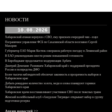
НОВОСТИ
10.08.2026
Хабаровский атаман вернулся с СВО, ему присвоен очередной чин - есаул
Пограничное управление ФСБ по Сахалинской области возглавил Сергей
Махорин
Губернатор ЕАО Мария Костюк совершила рабочую поездку в Ленинский район
В ЕАО рекомендовано ввести режим повышенной готовности
В Биробиджане продолжается модернизация Арбата
Дмитрий Демешин: Развиваем Хабаровский край с поддержкой президента
России и полпредства ДФО
Более тысячи наблюдателей обеспечат законность и прозрачность выборов в
Хабаровском крае
Добыть рекордное количество золота, меди и олова планируют горняки
Хабаровского края
Хабаровские врачи восстанавливают участников СВО после тяжелых травм
Женский волейбольный клуб «Амурские Тигрицы» открывает набор в группу
подготовки резерва
Архив новостей >>