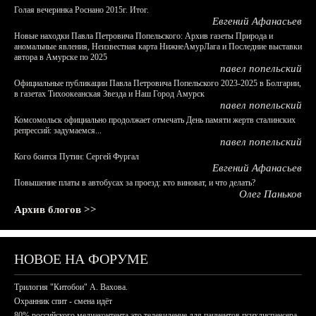
Голая вечеринка Роснано 2015г. Итог.
Евгений Афанасьев
Новые находки Павла Петровича Попельского: Архив газеты Природа и
аномальные явления, Неизвестная карта НижнеАмурЛага и Последние выставки
автора в Амурске по 2025
павел попельский
Официальные публикации Павла Петровича Попельского 2023-2025 в Болгарии,
в газетах Тихоокеанская Звезда и Наш Город Амурск
павел попельский
Комсомольск официально продолжает отмечать День памяти жертв сталинских
репрессий: задумаемся...
павел попельский
Кого боится Путин: Сергей Фургал
Евгений Афанасьев
Повышение платы в автобусах за проезд: кто виноват, и что делать?
Олег Паньков
Архив блогов >>
НОВОЕ НА ФОРУМЕ
Трилогия "Китобои" А. Вахова.
Охранник спит - смена идёт
80% российского медиаконтента это телевидение для пациентов психдиспансера