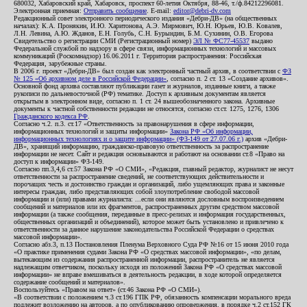
680032, Хабаровский край, Хабаровск, проспект 60-летия Октября, 88-46, т./ф.84212296081.
Электронная приемная:
Отправить сообщение
. E-mail:
editor@debri-dv.com
Редакционный совет электронного периодического издания «Дебри-ДВ» (на общественных
началах): К.А. Пронякин, И.Ю. Харитонова, А.Э. Мирмович, Ю.Н. Юрьев, Ю.В. Ковалев,
Л.Н. Левина, А.Ю. Жданов, Е.Н. Голубь, С.Н. Бурындин, Б.М. Сухинин, О.В. Егорова
Свидетельство о регистрации СМИ (Регистрационный номер)
ЭЛ № ФС77-45537
выдано
Федеральной службой по надзору в сфере связи, информационных технологий и массовых
коммуникаций (Роскомнадзор) 16.06.2011 г. Территория распространения: Российская
Федерация, зарубежные страны.
В 2006 г. проект «Дебри-ДВ» был создан как электронный частный архив, в соответствии с
ФЗ
№ 125 «Об архивном деле в Российской Федерации»
, согласно п. 2 ст. 13 «Создание архивов».
Основной фонд архива составляют публикации газет и журналов, изданные книги, а также
рукописи по дальневосточной (РФ) тематике. Доступ к архивным документам является
открытым в электронном виде, согласно п. 1 ст. 24 вышеобозначенного закона. Архивные
документы к частной собственности редакции не относятся, согласно ст.ст. 1275, 1276, 1306
Гражданского кодекса РФ
.
Согласно ч.2. п.3. ст.17 «Ответственность за правонарушения в сфере информации,
информационных технологий и защиты информации»
Закона РФ «Об информации,
информационных технологиях и о защите информации» (ФЗ-149 от 27.07.06 г.)
архив «Дебри-
ДВ», хранящий информацию, гражданско-правовую ответственность за распространение
информации не несет. Сайт и редакция основываются и работают на основании ст.8 «Право на
доступ к информации» ФЗ-149.
Согласно пп.3,4,6 ст.57 Закона РФ «О СМИ», «Редакция, главный редактор, журналист не несут
ответственности за распространение сведений, не соответствующих действительности и
порочащих честь и достоинство граждан и организаций, либо ущемляющих права и законные
интересы граждан, либо представляющих собой злоупотребление свободой массовой
информации и (или) правами журналиста: ...если они являются дословным воспроизведением
сообщений и материалов или их фрагментов, распространенных другим средством массовой
информации (а также сообщения, переданные в пресс-релизах и информация государственных,
общественных организаций и объединений), которое может быть установлено и привлечено к
ответственности за данное нарушение законодательства Российской Федерации о средствах
массовой информации».
Согласно абз.3, п.13 Постановления Пленума Верховного Суда РФ №16 от 15 июня 2010 года
«О практике применения судами Закона РФ «О средствах массовой информации», «по делам,
вытекающим из содержания распространенной информации, распространитель не является
надлежащим ответчиком, поскольку исходя из положений Закона РФ «О средствах массовой
информации» не вправе вмешиваться в деятельность редакции, в ходе которой определяется
содержание сообщений и материалов».
Воспользуйтесь «Правом на ответ» (ст.46 Закона РФ «О СМИ»).
«В соответствии с положением ч.3 ст.196 ГПК РФ, обязанность компенсации морального вреда
подлежит возложению на авторов, а по опубликованию опровержения, в порядке ч.2 ст.152 ГК