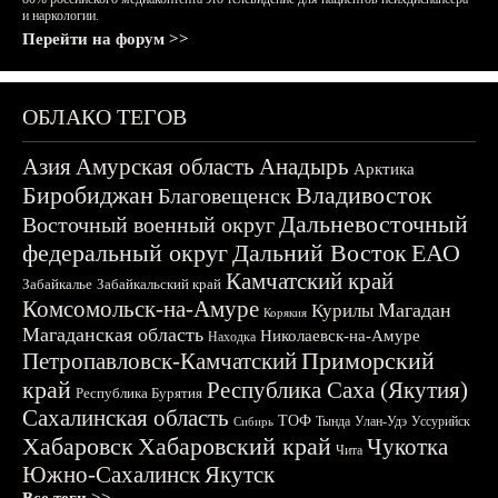
и наркологии.
Перейти на форум >>
ОБЛАКО ТЕГОВ
Азия
Амурская область
Анадырь
Арктика
Биробиджан
Владивосток
Благовещенск
Дальневосточный
Восточный военный округ
федеральный округ
Дальний Восток
ЕАО
Камчатский край
Забайкалье
Забайкальский край
Комсомольск-на-Амуре
Магадан
Курилы
Корякия
Магаданская область
Николаевск-на-Амуре
Находка
Приморский
Петропавловск-Камчатский
край
Республика Саха (Якутия)
Республика Бурятия
Сахалинская область
ТОФ
Тында
Улан-Удэ
Уссурийск
Сибирь
Хабаровск
Хабаровский край
Чукотка
Чита
Южно-Сахалинск
Якутск