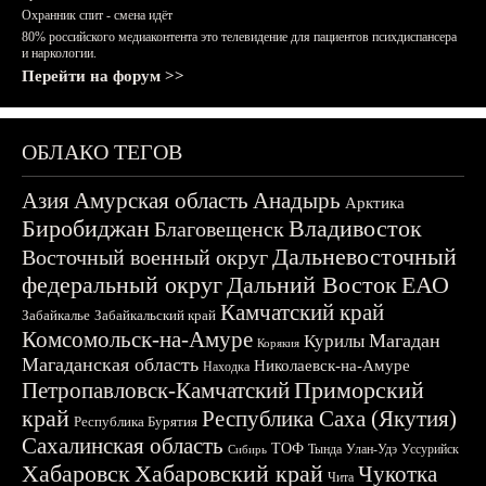
Охранник спит - смена идёт
80% российского медиаконтента это телевидение для пациентов психдиспансера
и наркологии.
Перейти на форум >>
ОБЛАКО ТЕГОВ
Азия
Амурская область
Анадырь
Арктика
Биробиджан
Владивосток
Благовещенск
Дальневосточный
Восточный военный округ
федеральный округ
Дальний Восток
ЕАО
Камчатский край
Забайкалье
Забайкальский край
Комсомольск-на-Амуре
Магадан
Курилы
Корякия
Магаданская область
Николаевск-на-Амуре
Находка
Приморский
Петропавловск-Камчатский
край
Республика Саха (Якутия)
Республика Бурятия
Сахалинская область
ТОФ
Тында
Улан-Удэ
Уссурийск
Сибирь
Хабаровск
Хабаровский край
Чукотка
Чита