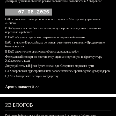
Дмитрий Демешин объявил режим повышенной готовности в Хабаровске
07.08.2026
ЕАО станет пилотным регионом нового проекта Мастерской управления
«Сенеж»
В Хабаровском крае быстрее всего растут зарплаты у административного
персонала и рабочих
В ЕАО обсудили стратегию сохранения исторической памяти
ЕАО - в числе 40 российских регионов-участников кампании «Продвижение
безопасности»
В ЕАО значительно увеличены объемы дорожных работ
Федеральный эксперт по достоинству оценил спортивную инфраструктуру
Хабаровского края
Дноуглубительный флот будет создан для Северного морского пути
На Хабаровском судостроительном заводе началось производство дебаркадеров
ЦУМ в Хабаровске вернули государству
Архив новостей >>
ИЗ БЛОГОВ
Районная библиотека в Амурске уничтожена. На очереди библиотека