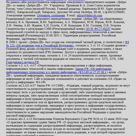
На данном сайте распространяется информация электронного периодического издания «Дебри-
ДВ» со знаком «Дебри-ДВ». 16+ Учредитель: Пронякин К.А. (член Союза журналистов
России, член Союза писателей России). Главный редактор: Харитонова И.Ю. Адрес редакции:
680032, Хабаровский край, Хабаровск, проспект 60-летия Октября, 88-46, т./ф.84212296081.
Электронная приемная:
Отправить сообщение
. E-mail:
editor@debri-dv.com
Редакционный совет электронного периодического издания «Дебри-ДВ» (на общественных
началах): К.А. Пронякин, И.Ю. Харитонова, А.Э. Мирмович, Ю.Н. Юрьев, Ю.В. Ковалев,
Л.Н. Левина, А.Ю. Жданов, Е.Н. Голубь, С.Н. Бурындин, Б.М. Сухинин, О.В. Егорова
Свидетельство о регистрации СМИ (Регистрационный номер)
ЭЛ № ФС77-45537
выдано
Федеральной службой по надзору в сфере связи, информационных технологий и массовых
коммуникаций (Роскомнадзор) 16.06.2011 г. Территория распространения: Российская
Федерация, зарубежные страны.
В 2006 г. проект «Дебри-ДВ» был создан как электронный частный архив, в соответствии с
ФЗ
№ 125 «Об архивном деле в Российской Федерации»
, согласно п. 2 ст. 13 «Создание архивов».
Основной фонд архива составляют публикации газет и журналов, изданные книги, а также
рукописи по дальневосточной (РФ) тематике. Доступ к архивным документам является
открытым в электронном виде, согласно п. 1 ст. 24 вышеобозначенного закона. Архивные
документы к частной собственности редакции не относятся, согласно ст.ст. 1275, 1276, 1306
Гражданского кодекса РФ
.
Согласно ч.2. п.3. ст.17 «Ответственность за правонарушения в сфере информации,
информационных технологий и защиты информации»
Закона РФ «Об информации,
информационных технологиях и о защите информации» (ФЗ-149 от 27.07.06 г.)
архив «Дебри-
ДВ», хранящий информацию, гражданско-правовую ответственность за распространение
информации не несет. Сайт и редакция основываются и работают на основании ст.8 «Право на
доступ к информации» ФЗ-149.
Согласно пп.3,4,6 ст.57 Закона РФ «О СМИ», «Редакция, главный редактор, журналист не несут
ответственности за распространение сведений, не соответствующих действительности и
порочащих честь и достоинство граждан и организаций, либо ущемляющих права и законные
интересы граждан, либо представляющих собой злоупотребление свободой массовой
информации и (или) правами журналиста: ...если они являются дословным воспроизведением
сообщений и материалов или их фрагментов, распространенных другим средством массовой
информации (а также сообщения, переданные в пресс-релизах и информация государственных,
общественных организаций и объединений), которое может быть установлено и привлечено к
ответственности за данное нарушение законодательства Российской Федерации о средствах
массовой информации».
Согласно абз.3, п.13 Постановления Пленума Верховного Суда РФ №16 от 15 июня 2010 года
«О практике применения судами Закона РФ «О средствах массовой информации», «по делам,
вытекающим из содержания распространенной информации, распространитель не является
надлежащим ответчиком, поскольку исходя из положений Закона РФ «О средствах массовой
информации» не вправе вмешиваться в деятельность редакции, в ходе которой определяется
содержание сообщений и материалов».