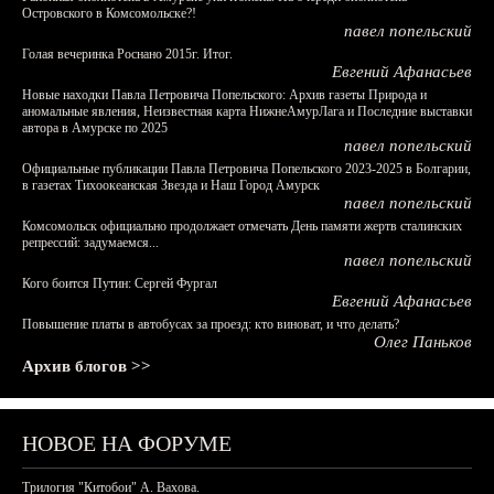
Островского в Комсомольске?!
павел попельский
Голая вечеринка Роснано 2015г. Итог.
Евгений Афанасьев
Новые находки Павла Петровича Попельского: Архив газеты Природа и
аномальные явления, Неизвестная карта НижнеАмурЛага и Последние выставки
автора в Амурске по 2025
павел попельский
Официальные публикации Павла Петровича Попельского 2023-2025 в Болгарии,
в газетах Тихоокеанская Звезда и Наш Город Амурск
павел попельский
Комсомольск официально продолжает отмечать День памяти жертв сталинских
репрессий: задумаемся...
павел попельский
Кого боится Путин: Сергей Фургал
Евгений Афанасьев
Повышение платы в автобусах за проезд: кто виноват, и что делать?
Олег Паньков
Архив блогов >>
НОВОЕ НА ФОРУМЕ
Трилогия "Китобои" А. Вахова.