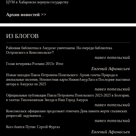
ЦУМ в Хабаровске вернули государству
Архив новостей >>
ИЗ БЛОГОВ
Районная библиотека в Амурске уничтожена. На очереди библиотека
Островского в Комсомольске?!
павел попельский
Голая вечеринка Роснано 2015г. Итог.
Евгений Афанасьев
Новые находки Павла Петровича Попельского: Архив газеты Природа и
аномальные явления, Неизвестная карта НижнеАмурЛага и Последние выставки
автора в Амурске по 2025
павел попельский
Официальные публикации Павла Петровича Попельского 2023-2025 в Болгарии,
в газетах Тихоокеанская Звезда и Наш Город Амурск
павел попельский
Комсомольск официально продолжает отмечать День памяти жертв сталинских
репрессий: задумаемся...
павел попельский
Кого боится Путин: Сергей Фургал
Евгений Афанасьев