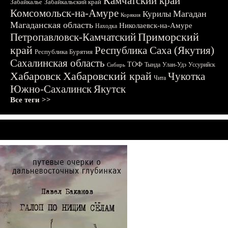
Камчатский край
Забайкалье
Забайкальский край
Комсомольск-на-Амуре
Магадан
Курилы
Корякия
Магаданская область
Николаевск-на-Амуре
Находка
Приморский
Петропавловск-Камчатский
край
Республика Саха (Якутия)
Республика Бурятия
Сахалинская область
ТОФ
Тында
Улан-Удэ
Уссурийск
Сибирь
Хабаровск
Хабаровский край
Чукотка
Чита
Южно-Сахалинск
Якутск
Все теги >>