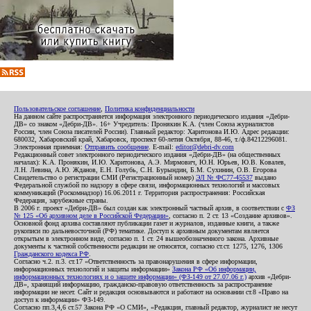
Пользовательское соглашение
,
Политика конфиденциальности
На данном сайте распространяется информация электронного периодического издания «Дебри-
ДВ» со знаком «Дебри-ДВ». 16+ Учредитель: Пронякин К.А. (член Союза журналистов
России, член Союза писателей России). Главный редактор: Харитонова И.Ю. Адрес редакции:
680032, Хабаровский край, Хабаровск, проспект 60-летия Октября, 88-46, т./ф.84212296081.
Электронная приемная:
Отправить сообщение
. E-mail:
editor@debri-dv.com
Редакционный совет электронного периодического издания «Дебри-ДВ» (на общественных
началах): К.А. Пронякин, И.Ю. Харитонова, А.Э. Мирмович, Ю.Н. Юрьев, Ю.В. Ковалев,
Л.Н. Левина, А.Ю. Жданов, Е.Н. Голубь, С.Н. Бурындин, Б.М. Сухинин, О.В. Егорова
Свидетельство о регистрации СМИ (Регистрационный номер)
ЭЛ № ФС77-45537
выдано
Федеральной службой по надзору в сфере связи, информационных технологий и массовых
коммуникаций (Роскомнадзор) 16.06.2011 г. Территория распространения: Российская
Федерация, зарубежные страны.
В 2006 г. проект «Дебри-ДВ» был создан как электронный частный архив, в соответствии с
ФЗ
№ 125 «Об архивном деле в Российской Федерации»
, согласно п. 2 ст. 13 «Создание архивов».
Основной фонд архива составляют публикации газет и журналов, изданные книги, а также
рукописи по дальневосточной (РФ) тематике. Доступ к архивным документам является
открытым в электронном виде, согласно п. 1 ст. 24 вышеобозначенного закона. Архивные
документы к частной собственности редакции не относятся, согласно ст.ст. 1275, 1276, 1306
Гражданского кодекса РФ
.
Согласно ч.2. п.3. ст.17 «Ответственность за правонарушения в сфере информации,
информационных технологий и защиты информации»
Закона РФ «Об информации,
информационных технологиях и о защите информации» (ФЗ-149 от 27.07.06 г.)
архив «Дебри-
ДВ», хранящий информацию, гражданско-правовую ответственность за распространение
информации не несет. Сайт и редакция основываются и работают на основании ст.8 «Право на
доступ к информации» ФЗ-149.
Согласно пп.3,4,6 ст.57 Закона РФ «О СМИ», «Редакция, главный редактор, журналист не несут