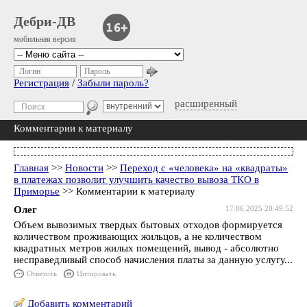
Дебри-ДВ
мобильная версия
Логин
Пароль
Регистрация
/
Забыли пароль?
расширенный
Комментарии к материалу
Главная
>>
Новости
>>
Переход с «человека» на «квадраты»
в платежах позволит улучшить качество вывоза ТКО в
Приморье
>> Комментарии к материалу
Олег
17.06.2025 20:49:52
Объем вывозимых твердых бытовых отходов формируется
количеством проживающих жильцов, а не количеством
квадратных метров жилых помещений, вывод - абсолютно
несправедливый способ начисления платы за данную услугу...
Ответить
Цитировать
Добавить комментарий