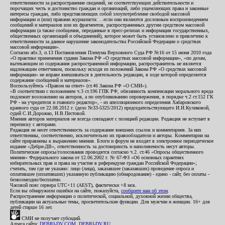
ответственности за распространение сведений, не соответствующих действительности и
порочащих честь и достоинство граждан и организаций, либо ущемляющих права и законные
интересы граждан, либо представляющих собой злоупотребление свободой массовой
информации и (или) правами журналиста: ...если они являются дословным воспроизведением
сообщений и материалов или их фрагментов, распространенных другим средством массовой
информации (а также сообщения, переданные в пресс-релизах и информация государственных,
общественных организаций и объединений), которое может быть установлено и привлечено к
ответственности за данное нарушение законодательства Российской Федерации о средствах
массовой информации».
Согласно абз.3, п.13 Постановления Пленума Верховного Суда РФ №16 от 15 июня 2010 года
«О практике применения судами Закона РФ «О средствах массовой информации», «по делам,
вытекающим из содержания распространенной информации, распространитель не является
надлежащим ответчиком, поскольку исходя из положений Закона РФ «О средствах массовой
информации» не вправе вмешиваться в деятельность редакции, в ходе которой определяется
содержание сообщений и материалов».
Воспользуйтесь «Правом на ответ» (ст.46 Закона РФ «О СМИ»).
«В соответствии с положением ч.3 ст.196 ГПК РФ, обязанность компенсации морального вреда
подлежит возложению на авторов, а по опубликованию опровержения, в порядке ч.2 ст.152 ГК
РФ - на учредителя и главного редактор», - из апелляционного определения Хабаровского
краевого суда от 22.08.2012 г. (дело №33-5325/2012) председательствующего И.И.Куликовой,
судей С.И.Дорожко, Н.В.Пестовой.
Мнения авторов материалов не всегда совпадают с позицией редакции. Редакция не вступает в
переписку с авторами.
Редакция не несет ответственность за содержание внешних ссылок и комментариев. За них
ответственны, соответственно, исключительно их правообладатели и авторы. Комментарии на
сайте приравнены к выражению мнения. Блоги и форум не входят в электронное периодическое
издание «Дебри-ДВ», ответственность за достоверность и наполняемость несут авторы.
Политические опросы/голосования проводятся согласно ч.2. ст.46 «Опросы общественного
мнения» Федерального закона от 12.06.2002 г. № 67-ФЗ «Об основных гарантиях
избирательных прав и права на участие в референдуме граждан Российской Федерации»;
считать, там где не указано: лицо (лица), заказавшее (заказавших) проведение опроса и
оплатившее (оплативших) указанную публикацию (обнародование) - едино - сайт, без оплаты -
безвозмездно/бесплатно.
Часовой пояс сервера UTC+11 (AEST), фактически +8 мск.
Если вы обнаружили ошибки на сайте, пожалуйста,
сообщите нам об этом
.
Распространение информации о политической, социальной, духовной жизни общества,
публикации на актуальные темы, просветительские функции. Для мужчин и женщин. 16+ для
детей старше 16 лет.
СМИ не получает субсидий.
Адреса сайта:
DEBRI-DV.COM
,
DEBRI-DV.RU
.