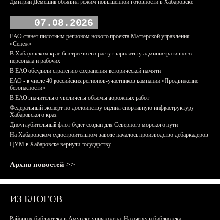
Дмитрий Демешин объявил режим повышенной готовности в Хабаровске
07.08.2026
ЕАО станет пилотным регионом нового проекта Мастерской управления
«Сенеж»
В Хабаровском крае быстрее всего растут зарплаты у административного
персонала и рабочих
В ЕАО обсудили стратегию сохранения исторической памяти
ЕАО - в числе 40 российских регионов-участников кампании «Продвижение
безопасности»
В ЕАО значительно увеличены объемы дорожных работ
Федеральный эксперт по достоинству оценил спортивную инфраструктуру
Хабаровского края
Дноуглубительный флот будет создан для Северного морского пути
На Хабаровском судостроительном заводе началось производство дебаркадеров
ЦУМ в Хабаровске вернули государству
Архив новостей >>
ИЗ БЛОГОВ
Районная библиотека в Амурске уничтожена. На очереди библиотека