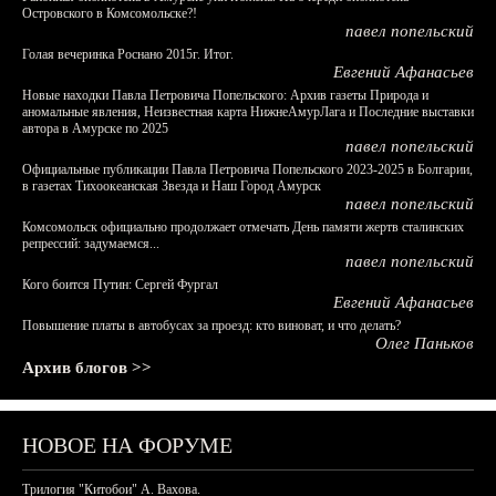
Островского в Комсомольске?!
павел попельский
Голая вечеринка Роснано 2015г. Итог.
Евгений Афанасьев
Новые находки Павла Петровича Попельского: Архив газеты Природа и
аномальные явления, Неизвестная карта НижнеАмурЛага и Последние выставки
автора в Амурске по 2025
павел попельский
Официальные публикации Павла Петровича Попельского 2023-2025 в Болгарии,
в газетах Тихоокеанская Звезда и Наш Город Амурск
павел попельский
Комсомольск официально продолжает отмечать День памяти жертв сталинских
репрессий: задумаемся...
павел попельский
Кого боится Путин: Сергей Фургал
Евгений Афанасьев
Повышение платы в автобусах за проезд: кто виноват, и что делать?
Олег Паньков
Архив блогов >>
НОВОЕ НА ФОРУМЕ
Трилогия "Китобои" А. Вахова.