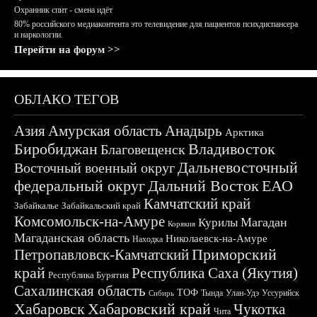
Охранник спит - смена идёт
80% российского медиаконтента это телевидение для пациентов психдиспансера
и наркологии.
Перейти на форум >>
ОБЛАКО ТЕГОВ
Азия
Амурская область
Анадырь
Арктика
Биробиджан
Владивосток
Благовещенск
Дальневосточный
Восточный военный округ
федеральный округ
Дальний Восток
ЕАО
Камчатский край
Забайкалье
Забайкальский край
Комсомольск-на-Амуре
Магадан
Курилы
Корякия
Магаданская область
Николаевск-на-Амуре
Находка
Приморский
Петропавловск-Камчатский
край
Республика Саха (Якутия)
Республика Бурятия
Сахалинская область
ТОФ
Тында
Улан-Удэ
Уссурийск
Сибирь
Хабаровск
Хабаровский край
Чукотка
Чита