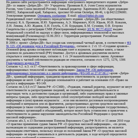
На данном сайте распространяется информация электронного периодического издания «Дебри-
ДВ» со знаком «Дебри-ДВ». 16+ Учредитель: Пронякин К.А. (член Союза журналистов
России, член Союза писателей России). Главный редактор: Харитонова И.Ю. Адрес редакции:
680032, Хабаровский край, Хабаровск, проспект 60-летия Октября, 88-46, т./ф.84212296081.
Электронная приемная:
Отправить сообщение
. E-mail:
editor@debri-dv.com
Редакционный совет электронного периодического издания «Дебри-ДВ» (на общественных
началах): К.А. Пронякин, И.Ю. Харитонова, А.Э. Мирмович, Ю.Н. Юрьев, Ю.В. Ковалев,
Л.Н. Левина, А.Ю. Жданов, Е.Н. Голубь, С.Н. Бурындин, Б.М. Сухинин, О.В. Егорова
Свидетельство о регистрации СМИ (Регистрационный номер)
ЭЛ № ФС77-45537
выдано
Федеральной службой по надзору в сфере связи, информационных технологий и массовых
коммуникаций (Роскомнадзор) 16.06.2011 г. Территория распространения: Российская
Федерация, зарубежные страны.
В 2006 г. проект «Дебри-ДВ» был создан как электронный частный архив, в соответствии с
ФЗ
№ 125 «Об архивном деле в Российской Федерации»
, согласно п. 2 ст. 13 «Создание архивов».
Основной фонд архива составляют публикации газет и журналов, изданные книги, а также
рукописи по дальневосточной (РФ) тематике. Доступ к архивным документам является
открытым в электронном виде, согласно п. 1 ст. 24 вышеобозначенного закона. Архивные
документы к частной собственности редакции не относятся, согласно ст.ст. 1275, 1276, 1306
Гражданского кодекса РФ
.
Согласно ч.2. п.3. ст.17 «Ответственность за правонарушения в сфере информации,
информационных технологий и защиты информации»
Закона РФ «Об информации,
информационных технологиях и о защите информации» (ФЗ-149 от 27.07.06 г.)
архив «Дебри-
ДВ», хранящий информацию, гражданско-правовую ответственность за распространение
информации не несет. Сайт и редакция основываются и работают на основании ст.8 «Право на
доступ к информации» ФЗ-149.
Согласно пп.3,4,6 ст.57 Закона РФ «О СМИ», «Редакция, главный редактор, журналист не несут
ответственности за распространение сведений, не соответствующих действительности и
порочащих честь и достоинство граждан и организаций, либо ущемляющих права и законные
интересы граждан, либо представляющих собой злоупотребление свободой массовой
информации и (или) правами журналиста: ...если они являются дословным воспроизведением
сообщений и материалов или их фрагментов, распространенных другим средством массовой
информации (а также сообщения, переданные в пресс-релизах и информация государственных,
общественных организаций и объединений), которое может быть установлено и привлечено к
ответственности за данное нарушение законодательства Российской Федерации о средствах
массовой информации».
Согласно абз.3, п.13 Постановления Пленума Верховного Суда РФ №16 от 15 июня 2010 года
«О практике применения судами Закона РФ «О средствах массовой информации», «по делам,
вытекающим из содержания распространенной информации, распространитель не является
надлежащим ответчиком, поскольку исходя из положений Закона РФ «О средствах массовой
информации» не вправе вмешиваться в деятельность редакции, в ходе которой определяется
содержание сообщений и материалов».