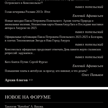
Островского в Комсомольске?!
павел попельский
Голая вечеринка Роснано 2015г. Итог.
Евгений Афанасьев
Новые находки Павла Петровича Попельского: Архив газеты Природа и
аномальные явления, Неизвестная карта НижнеАмурЛага и Последние выставки
автора в Амурске по 2025
павел попельский
Официальные публикации Павла Петровича Попельского 2023-2025 в Болгарии,
в газетах Тихоокеанская Звезда и Наш Город Амурск
павел попельский
Комсомольск официально продолжает отмечать День памяти жертв сталинских
репрессий: задумаемся...
павел попельский
Кого боится Путин: Сергей Фургал
Евгений Афанасьев
Повышение платы в автобусах за проезд: кто виноват, и что делать?
Олег Паньков
Архив блогов >>
НОВОЕ НА ФОРУМЕ
Трилогия "Китобои" А. Вахова.