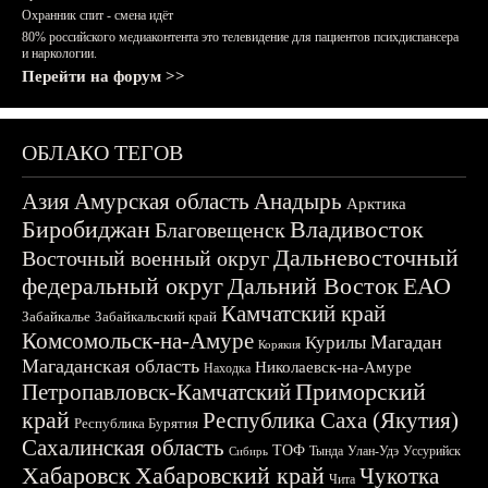
Охранник спит - смена идёт
80% российского медиаконтента это телевидение для пациентов психдиспансера
и наркологии.
Перейти на форум >>
ОБЛАКО ТЕГОВ
Азия
Амурская область
Анадырь
Арктика
Биробиджан
Владивосток
Благовещенск
Дальневосточный
Восточный военный округ
федеральный округ
Дальний Восток
ЕАО
Камчатский край
Забайкалье
Забайкальский край
Комсомольск-на-Амуре
Магадан
Курилы
Корякия
Магаданская область
Николаевск-на-Амуре
Находка
Приморский
Петропавловск-Камчатский
край
Республика Саха (Якутия)
Республика Бурятия
Сахалинская область
ТОФ
Тында
Улан-Удэ
Уссурийск
Сибирь
Хабаровск
Хабаровский край
Чукотка
Чита