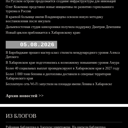
На Русском острове продолжается создание инфраструктуры для инноваций
Олег Кожемяко представил новые инициативы по развитию горнолыжного
туризма в России
В краевой больнице имени Владимирцева освоили новую методику
восстановления после инсульта
Дальневосточная студия кинохроники получила поддержку Дмитрия Демешина
Новый циклон приближается к Хабаровскому краю
05.08.2026
В Биробиджане прошел мастер-класс стилиста международного уровня Алекса
Датского
В Хабаровском крае подготовились к возможному повышению уровня Амура
Более 40 социальных выплат проиндексируют в Хабаровском крае в 2027 году
Более 1 000 тонн бензина и дизтоплива доставили в северные территории
Хабаровского края
Бесплатную сеть Wi-Fi запустили на площади имени Ленина в Хабаровске
Архив новостей >>
ИЗ БЛОГОВ
Районная библиотека в Амурске уничтожена. На очереди библиотека