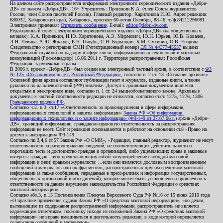
На данном сайте распространяется информация электронного периодического издания «Дебри-
ДВ» со знаком «Дебри-ДВ». 16+ Учредитель: Пронякин К.А. (член Союза журналистов
России, член Союза писателей России). Главный редактор: Харитонова И.Ю. Адрес редакции:
680032, Хабаровский край, Хабаровск, проспект 60-летия Октября, 88-46, т./ф.84212296081.
Электронная приемная:
Отправить сообщение
. E-mail:
editor@debri-dv.com
Редакционный совет электронного периодического издания «Дебри-ДВ» (на общественных
началах): К.А. Пронякин, И.Ю. Харитонова, А.Э. Мирмович, Ю.Н. Юрьев, Ю.В. Ковалев,
Л.Н. Левина, А.Ю. Жданов, Е.Н. Голубь, С.Н. Бурындин, Б.М. Сухинин, О.В. Егорова
Свидетельство о регистрации СМИ (Регистрационный номер)
ЭЛ № ФС77-45537
выдано
Федеральной службой по надзору в сфере связи, информационных технологий и массовых
коммуникаций (Роскомнадзор) 16.06.2011 г. Территория распространения: Российская
Федерация, зарубежные страны.
В 2006 г. проект «Дебри-ДВ» был создан как электронный частный архив, в соответствии с
ФЗ
№ 125 «Об архивном деле в Российской Федерации»
, согласно п. 2 ст. 13 «Создание архивов».
Основной фонд архива составляют публикации газет и журналов, изданные книги, а также
рукописи по дальневосточной (РФ) тематике. Доступ к архивным документам является
открытым в электронном виде, согласно п. 1 ст. 24 вышеобозначенного закона. Архивные
документы к частной собственности редакции не относятся, согласно ст.ст. 1275, 1276, 1306
Гражданского кодекса РФ
.
Согласно ч.2. п.3. ст.17 «Ответственность за правонарушения в сфере информации,
информационных технологий и защиты информации»
Закона РФ «Об информации,
информационных технологиях и о защите информации» (ФЗ-149 от 27.07.06 г.)
архив «Дебри-
ДВ», хранящий информацию, гражданско-правовую ответственность за распространение
информации не несет. Сайт и редакция основываются и работают на основании ст.8 «Право на
доступ к информации» ФЗ-149.
Согласно пп.3,4,6 ст.57 Закона РФ «О СМИ», «Редакция, главный редактор, журналист не несут
ответственности за распространение сведений, не соответствующих действительности и
порочащих честь и достоинство граждан и организаций, либо ущемляющих права и законные
интересы граждан, либо представляющих собой злоупотребление свободой массовой
информации и (или) правами журналиста: ...если они являются дословным воспроизведением
сообщений и материалов или их фрагментов, распространенных другим средством массовой
информации (а также сообщения, переданные в пресс-релизах и информация государственных,
общественных организаций и объединений), которое может быть установлено и привлечено к
ответственности за данное нарушение законодательства Российской Федерации о средствах
массовой информации».
Согласно абз.3, п.13 Постановления Пленума Верховного Суда РФ №16 от 15 июня 2010 года
«О практике применения судами Закона РФ «О средствах массовой информации», «по делам,
вытекающим из содержания распространенной информации, распространитель не является
надлежащим ответчиком, поскольку исходя из положений Закона РФ «О средствах массовой
информации» не вправе вмешиваться в деятельность редакции, в ходе которой определяется
содержание сообщений и материалов».