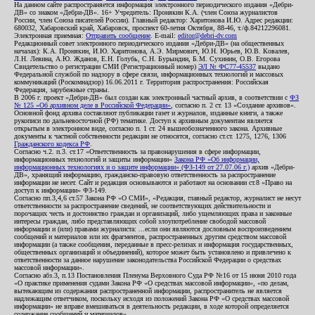
На данном сайте распространяется информация электронного периодического издания «Дебри-
ДВ» со знаком «Дебри-ДВ». 16+ Учредитель: Пронякин К.А. (член Союза журналистов
России, член Союза писателей России). Главный редактор: Харитонова И.Ю. Адрес редакции:
680032, Хабаровский край, Хабаровск, проспект 60-летия Октября, 88-46, т./ф.84212296081.
Электронная приемная:
Отправить сообщение
. E-mail:
editor@debri-dv.com
Редакционный совет электронного периодического издания «Дебри-ДВ» (на общественных
началах): К.А. Пронякин, И.Ю. Харитонова, А.Э. Мирмович, Ю.Н. Юрьев, Ю.В. Ковалев,
Л.Н. Левина, А.Ю. Жданов, Е.Н. Голубь, С.Н. Бурындин, Б.М. Сухинин, О.В. Егорова
Свидетельство о регистрации СМИ (Регистрационный номер)
ЭЛ № ФС77-45537
выдано
Федеральной службой по надзору в сфере связи, информационных технологий и массовых
коммуникаций (Роскомнадзор) 16.06.2011 г. Территория распространения: Российская
Федерация, зарубежные страны.
В 2006 г. проект «Дебри-ДВ» был создан как электронный частный архив, в соответствии с
ФЗ
№ 125 «Об архивном деле в Российской Федерации»
, согласно п. 2 ст. 13 «Создание архивов».
Основной фонд архива составляют публикации газет и журналов, изданные книги, а также
рукописи по дальневосточной (РФ) тематике. Доступ к архивным документам является
открытым в электронном виде, согласно п. 1 ст. 24 вышеобозначенного закона. Архивные
документы к частной собственности редакции не относятся, согласно ст.ст. 1275, 1276, 1306
Гражданского кодекса РФ
.
Согласно ч.2. п.3. ст.17 «Ответственность за правонарушения в сфере информации,
информационных технологий и защиты информации»
Закона РФ «Об информации,
информационных технологиях и о защите информации» (ФЗ-149 от 27.07.06 г.)
архив «Дебри-
ДВ», хранящий информацию, гражданско-правовую ответственность за распространение
информации не несет. Сайт и редакция основываются и работают на основании ст.8 «Право на
доступ к информации» ФЗ-149.
Согласно пп.3,4,6 ст.57 Закона РФ «О СМИ», «Редакция, главный редактор, журналист не несут
ответственности за распространение сведений, не соответствующих действительности и
порочащих честь и достоинство граждан и организаций, либо ущемляющих права и законные
интересы граждан, либо представляющих собой злоупотребление свободой массовой
информации и (или) правами журналиста: ...если они являются дословным воспроизведением
сообщений и материалов или их фрагментов, распространенных другим средством массовой
информации (а также сообщения, переданные в пресс-релизах и информация государственных,
общественных организаций и объединений), которое может быть установлено и привлечено к
ответственности за данное нарушение законодательства Российской Федерации о средствах
массовой информации».
Согласно абз.3, п.13 Постановления Пленума Верховного Суда РФ №16 от 15 июня 2010 года
«О практике применения судами Закона РФ «О средствах массовой информации», «по делам,
вытекающим из содержания распространенной информации, распространитель не является
надлежащим ответчиком, поскольку исходя из положений Закона РФ «О средствах массовой
информации» не вправе вмешиваться в деятельность редакции, в ходе которой определяется
содержание сообщений и материалов».