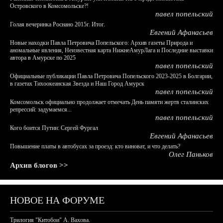
Островского в Комсомольске?!
павел попельский
Голая вечеринка Роснано 2015г. Итог.
Евгений Афанасьев
Новые находки Павла Петровича Попельского: Архив газеты Природа и
аномальные явления, Неизвестная карта НижнеАмурЛага и Последние выставки
автора в Амурске по 2025
павел попельский
Официальные публикации Павла Петровича Попельского 2023-2025 в Болгарии,
в газетах Тихоокеанская Звезда и Наш Город Амурск
павел попельский
Комсомольск официально продолжает отмечать День памяти жертв сталинских
репрессий: задумаемся...
павел попельский
Кого боится Путин: Сергей Фургал
Евгений Афанасьев
Повышение платы в автобусах за проезд: кто виноват, и что делать?
Олег Паньков
Архив блогов >>
НОВОЕ НА ФОРУМЕ
Трилогия "Китобои" А. Вахова.