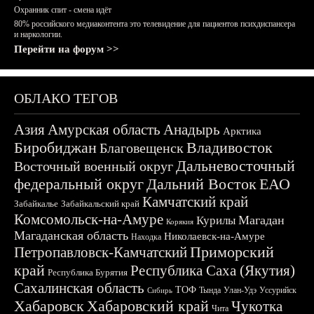
Охранник спит - смена идёт
80% российского медиаконтента это телевидение для пациентов психдиспансера
и наркологии.
Перейти на форум >>
ОБЛАКО ТЕГОВ
Азия
Амурская область
Анадырь
Арктика
Биробиджан
Владивосток
Благовещенск
Дальневосточный
Восточный военный округ
федеральный округ
Дальний Восток
ЕАО
Камчатский край
Забайкалье
Забайкальский край
Комсомольск-на-Амуре
Магадан
Курилы
Корякия
Магаданская область
Николаевск-на-Амуре
Находка
Приморский
Петропавловск-Камчатский
край
Республика Саха (Якутия)
Республика Бурятия
Сахалинская область
ТОФ
Тында
Улан-Удэ
Уссурийск
Сибирь
Хабаровск
Хабаровский край
Чукотка
Чита