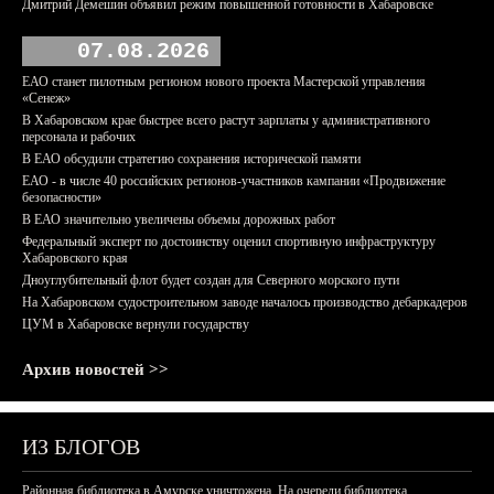
Дмитрий Демешин объявил режим повышенной готовности в Хабаровске
07.08.2026
ЕАО станет пилотным регионом нового проекта Мастерской управления
«Сенеж»
В Хабаровском крае быстрее всего растут зарплаты у административного
персонала и рабочих
В ЕАО обсудили стратегию сохранения исторической памяти
ЕАО - в числе 40 российских регионов-участников кампании «Продвижение
безопасности»
В ЕАО значительно увеличены объемы дорожных работ
Федеральный эксперт по достоинству оценил спортивную инфраструктуру
Хабаровского края
Дноуглубительный флот будет создан для Северного морского пути
На Хабаровском судостроительном заводе началось производство дебаркадеров
ЦУМ в Хабаровске вернули государству
Архив новостей >>
ИЗ БЛОГОВ
Районная библиотека в Амурске уничтожена. На очереди библиотека