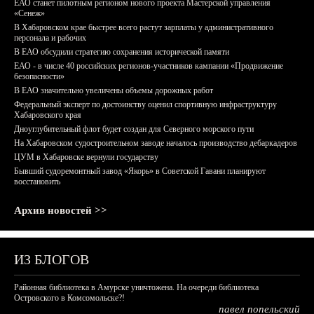
ЕАО станет пилотным регионом нового проекта Мастерской управления
«Сенеж»
В Хабаровском крае быстрее всего растут зарплаты у административного
персонала и рабочих
В ЕАО обсудили стратегию сохранения исторической памяти
ЕАО - в числе 40 российских регионов-участников кампании «Продвижение
безопасности»
В ЕАО значительно увеличены объемы дорожных работ
Федеральный эксперт по достоинству оценил спортивную инфраструктуру
Хабаровского края
Дноуглубительный флот будет создан для Северного морского пути
На Хабаровском судостроительном заводе началось производство дебаркадеров
ЦУМ в Хабаровске вернули государству
Бывший судоремонтный завод «Якорь» в Советской Гавани планируют
восстановить
Архив новостей >>
ИЗ БЛОГОВ
Районная библиотека в Амурске уничтожена. На очереди библиотека
Островского в Комсомольске?!
павел попельский