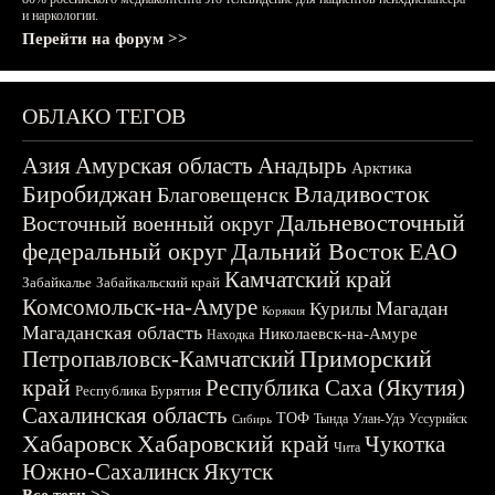
и наркологии.
Перейти на форум >>
ОБЛАКО ТЕГОВ
Азия
Амурская область
Анадырь
Арктика
Биробиджан
Владивосток
Благовещенск
Дальневосточный
Восточный военный округ
федеральный округ
Дальний Восток
ЕАО
Камчатский край
Забайкалье
Забайкальский край
Комсомольск-на-Амуре
Магадан
Курилы
Корякия
Магаданская область
Николаевск-на-Амуре
Находка
Приморский
Петропавловск-Камчатский
край
Республика Саха (Якутия)
Республика Бурятия
Сахалинская область
ТОФ
Тында
Улан-Удэ
Уссурийск
Сибирь
Хабаровск
Хабаровский край
Чукотка
Чита
Южно-Сахалинск
Якутск