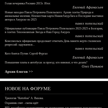
Голая вечеринка Роснано 2015г. Итог.
Евгений Афанасьев
Новые находки Павла Петровича Попельского: Архив газеты Природа и
аномальные явления, Неизвестная карта НижнеАмурЛага и Последние выставки
автора в Амурске по 2025
павел попельский
Официальные публикации Павла Петровича Попельского 2023-2025 в Болгарии,
в газетах Тихоокеанская Звезда и Наш Город Амурск
павел попельский
Комсомольск официально продолжает отмечать День памяти жертв сталинских
репрессий: задумаемся...
павел попельский
Кого боится Путин: Сергей Фургал
Евгений Афанасьев
Повышение платы в автобусах за проезд: кто виноват, и что делать?
Олег Паньков
Архив блогов >>
НОВОЕ НА ФОРУМЕ
Трилогия "Китобои" А. Вахова.
Охранник спит - смена идёт
80% российского медиаконтента это телевидение для пациентов психдиспансера