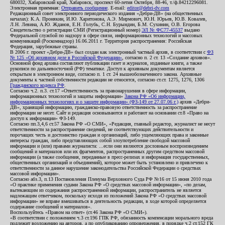
680032, Хабаровский край, Хабаровск, проспект 60-летия Октября, 88-46, т./ф.84212296081.
Электронная приемная:
Отправить сообщение
. E-mail:
editor@debri-dv.com
Редакционный совет электронного периодического издания «Дебри-ДВ» (на общественных
началах): К.А. Пронякин, И.Ю. Харитонова, А.Э. Мирмович, Ю.Н. Юрьев, Ю.В. Ковалев,
Л.Н. Левина, А.Ю. Жданов, Е.Н. Голубь, С.Н. Бурындин, Б.М. Сухинин, О.В. Егорова
Свидетельство о регистрации СМИ (Регистрационный номер)
ЭЛ № ФС77-45537
выдано
Федеральной службой по надзору в сфере связи, информационных технологий и массовых
коммуникаций (Роскомнадзор) 16.06.2011 г. Территория распространения: Российская
Федерация, зарубежные страны.
В 2006 г. проект «Дебри-ДВ» был создан как электронный частный архив, в соответствии с
ФЗ
№ 125 «Об архивном деле в Российской Федерации»
, согласно п. 2 ст. 13 «Создание архивов».
Основной фонд архива составляют публикации газет и журналов, изданные книги, а также
рукописи по дальневосточной (РФ) тематике. Доступ к архивным документам является
открытым в электронном виде, согласно п. 1 ст. 24 вышеобозначенного закона. Архивные
документы к частной собственности редакции не относятся, согласно ст.ст. 1275, 1276, 1306
Гражданского кодекса РФ
.
Согласно ч.2. п.3. ст.17 «Ответственность за правонарушения в сфере информации,
информационных технологий и защиты информации»
Закона РФ «Об информации,
информационных технологиях и о защите информации» (ФЗ-149 от 27.07.06 г.)
архив «Дебри-
ДВ», хранящий информацию, гражданско-правовую ответственность за распространение
информации не несет. Сайт и редакция основываются и работают на основании ст.8 «Право на
доступ к информации» ФЗ-149.
Согласно пп.3,4,6 ст.57 Закона РФ «О СМИ», «Редакция, главный редактор, журналист не несут
ответственности за распространение сведений, не соответствующих действительности и
порочащих честь и достоинство граждан и организаций, либо ущемляющих права и законные
интересы граждан, либо представляющих собой злоупотребление свободой массовой
информации и (или) правами журналиста: ...если они являются дословным воспроизведением
сообщений и материалов или их фрагментов, распространенных другим средством массовой
информации (а также сообщения, переданные в пресс-релизах и информация государственных,
общественных организаций и объединений), которое может быть установлено и привлечено к
ответственности за данное нарушение законодательства Российской Федерации о средствах
массовой информации».
Согласно абз.3, п.13 Постановления Пленума Верховного Суда РФ №16 от 15 июня 2010 года
«О практике применения судами Закона РФ «О средствах массовой информации», «по делам,
вытекающим из содержания распространенной информации, распространитель не является
надлежащим ответчиком, поскольку исходя из положений Закона РФ «О средствах массовой
информации» не вправе вмешиваться в деятельность редакции, в ходе которой определяется
содержание сообщений и материалов».
Воспользуйтесь «Правом на ответ» (ст.46 Закона РФ «О СМИ»).
«В соответствии с положением ч.3 ст.196 ГПК РФ, обязанность компенсации морального вреда
подлежит возложению на авторов, а по опубликованию опровержения, в порядке ч.2 ст.152 ГК