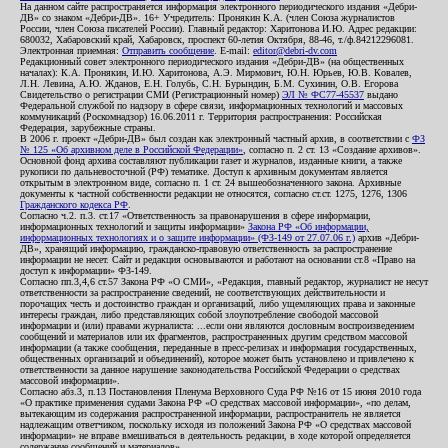
На данном сайте распространяется информация электронного периодического издания «Дебри-
ДВ» со знаком «Дебри-ДВ». 16+ Учредитель: Пронякин К.А. (член Союза журналистов
России, член Союза писателей России). Главный редактор: Харитонова И.Ю. Адрес редакции:
680032, Хабаровский край, Хабаровск, проспект 60-летия Октября, 88-46, т./ф.84212296081.
Электронная приемная:
Отправить сообщение
. E-mail:
editor@debri-dv.com
Редакционный совет электронного периодического издания «Дебри-ДВ» (на общественных
началах): К.А. Пронякин, И.Ю. Харитонова, А.Э. Мирмович, Ю.Н. Юрьев, Ю.В. Ковалев,
Л.Н. Левина, А.Ю. Жданов, Е.Н. Голубь, С.Н. Бурындин, Б.М. Сухинин, О.В. Егорова
Свидетельство о регистрации СМИ (Регистрационный номер)
ЭЛ № ФС77-45537
выдано
Федеральной службой по надзору в сфере связи, информационных технологий и массовых
коммуникаций (Роскомнадзор) 16.06.2011 г. Территория распространения: Российская
Федерация, зарубежные страны.
В 2006 г. проект «Дебри-ДВ» был создан как электронный частный архив, в соответствии с
ФЗ
№ 125 «Об архивном деле в Российской Федерации»
, согласно п. 2 ст. 13 «Создание архивов».
Основной фонд архива составляют публикации газет и журналов, изданные книги, а также
рукописи по дальневосточной (РФ) тематике. Доступ к архивным документам является
открытым в электронном виде, согласно п. 1 ст. 24 вышеобозначенного закона. Архивные
документы к частной собственности редакции не относятся, согласно ст.ст. 1275, 1276, 1306
Гражданского кодекса РФ
.
Согласно ч.2. п.3. ст.17 «Ответственность за правонарушения в сфере информации,
информационных технологий и защиты информации»
Закона РФ «Об информации,
информационных технологиях и о защите информации» (ФЗ-149 от 27.07.06 г.)
архив «Дебри-
ДВ», хранящий информацию, гражданско-правовую ответственность за распространение
информации не несет. Сайт и редакция основываются и работают на основании ст.8 «Право на
доступ к информации» ФЗ-149.
Согласно пп.3,4,6 ст.57 Закона РФ «О СМИ», «Редакция, главный редактор, журналист не несут
ответственности за распространение сведений, не соответствующих действительности и
порочащих честь и достоинство граждан и организаций, либо ущемляющих права и законные
интересы граждан, либо представляющих собой злоупотребление свободой массовой
информации и (или) правами журналиста: ...если они являются дословным воспроизведением
сообщений и материалов или их фрагментов, распространенных другим средством массовой
информации (а также сообщения, переданные в пресс-релизах и информация государственных,
общественных организаций и объединений), которое может быть установлено и привлечено к
ответственности за данное нарушение законодательства Российской Федерации о средствах
массовой информации».
Согласно абз.3, п.13 Постановления Пленума Верховного Суда РФ №16 от 15 июня 2010 года
«О практике применения судами Закона РФ «О средствах массовой информации», «по делам,
вытекающим из содержания распространенной информации, распространитель не является
надлежащим ответчиком, поскольку исходя из положений Закона РФ «О средствах массовой
информации» не вправе вмешиваться в деятельность редакции, в ходе которой определяется
содержание сообщений и материалов».