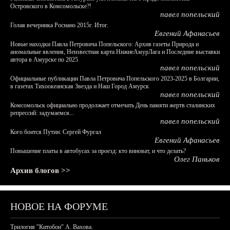
Островского в Комсомольске?!
павел попельский
Голая вечеринка Роснано 2015г. Итог.
Евгений Афанасьев
Новые находки Павла Петровича Попельского: Архив газеты Природа и
аномальные явления, Неизвестная карта НижнеАмурЛага и Последние выставки
автора в Амурске по 2025
павел попельский
Официальные публикации Павла Петровича Попельского 2023-2025 в Болгарии,
в газетах Тихоокеанская Звезда и Наш Город Амурск
павел попельский
Комсомольск официально продолжает отмечать День памяти жертв сталинских
репрессий: задумаемся...
павел попельский
Кого боится Путин: Сергей Фургал
Евгений Афанасьев
Повышение платы в автобусах за проезд: кто виноват, и что делать?
Олег Паньков
Архив блогов >>
НОВОЕ НА ФОРУМЕ
Трилогия "Китобои" А. Вахова.