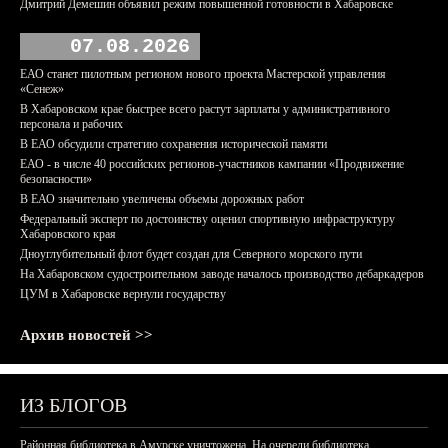
Дмитрий Демешин объявил режим повышенной готовности в Хабаровске
07.08.2026
ЕАО станет пилотным регионом нового проекта Мастерской управления
«Сенеж»
В Хабаровском крае быстрее всего растут зарплаты у административного
персонала и рабочих
В ЕАО обсудили стратегию сохранения исторической памяти
ЕАО - в числе 40 российских регионов-участников кампании «Продвижение
безопасности»
В ЕАО значительно увеличены объемы дорожных работ
Федеральный эксперт по достоинству оценил спортивную инфраструктуру
Хабаровского края
Дноуглубительный флот будет создан для Северного морского пути
На Хабаровском судостроительном заводе началось производство дебаркадеров
ЦУМ в Хабаровске вернули государству
Архив новостей >>
ИЗ БЛОГОВ
Районная библиотека в Амурске уничтожена. На очереди библиотека