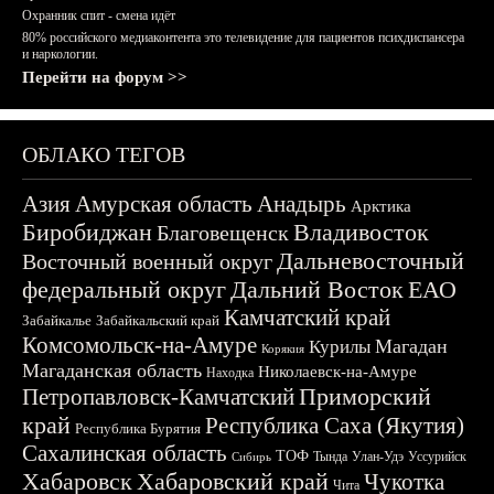
Охранник спит - смена идёт
80% российского медиаконтента это телевидение для пациентов психдиспансера
и наркологии.
Перейти на форум >>
ОБЛАКО ТЕГОВ
Азия
Амурская область
Анадырь
Арктика
Биробиджан
Владивосток
Благовещенск
Дальневосточный
Восточный военный округ
федеральный округ
Дальний Восток
ЕАО
Камчатский край
Забайкалье
Забайкальский край
Комсомольск-на-Амуре
Магадан
Курилы
Корякия
Магаданская область
Николаевск-на-Амуре
Находка
Приморский
Петропавловск-Камчатский
край
Республика Саха (Якутия)
Республика Бурятия
Сахалинская область
ТОФ
Тында
Улан-Удэ
Уссурийск
Сибирь
Хабаровск
Хабаровский край
Чукотка
Чита