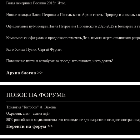
Голая вечеринка Роснано 2015г. Итог.
Новые находки Павла Петровича Попельского: Архив газеты Природа и аномальные
Официальные публикации Павла Петровича Попельского 2023-2025 в Болгарии, в г
Комсомольск официально продолжает отмечать День памяти жертв сталинских репрес
Кого боится Путин: Сергей Фургал
Повышение платы в автобусах за проезд: кто виноват, и что делать?
Архив блогов >>
НОВОЕ НА ФОРУМЕ
Трилогия "Китобои" А. Вахова.
Охранник спит - смена идёт
80% российского медиаконтента это телевидение для пациентов психдиспансера и на
Перейти на форум >>