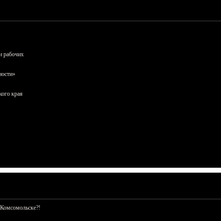
и рабочих
ности»
кого края
 Комсомольске?!