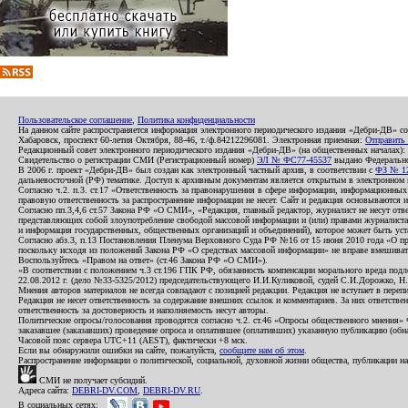
Пользовательское соглашение
,
Политика конфиденциальности
На данном сайте распространяется информация электронного периодического издания «Дебри-ДВ» с
Хабаровск, проспект 60-летия Октября, 88-46, т./ф.84212296081. Электронная приемная:
Отправить
Редакционный совет электронного периодического издания «Дебри-ДВ» (на общественных началах
Свидетельство о регистрации СМИ (Регистрационный номер)
ЭЛ № ФС77-45537
выдано Федеральной
В 2006 г. проект «Дебри-ДВ» был создан как электронный частный архив, в соответствии с
ФЗ № 12
дальневосточной (РФ) тематике. Доступ к архивным документам является открытым в электронном вид
Согласно ч.2. п.3. ст.17 «Ответственность за правонарушения в сфере информации, информационн
правовую ответственность за распространение информации не несет. Сайт и редакция основываются 
Согласно пп.3,4,6 ст.57 Закона РФ «О СМИ», «Редакция, главный редактор, журналист не несут отв
представляющих собой злоупотребление свободой массовой информации и (или) правами журналиста:
и информация государственных, общественных организаций и объединений), которое может быть уста
Согласно абз.3, п.13 Постановления Пленума Верховного Суда РФ №16 от 15 июня 2010 года «О пр
поскольку исходя из положений Закона РФ «О средствах массовой информации» не вправе вмешивать
Воспользуйтесь «Правом на ответ» (ст.46 Закона РФ «О СМИ»).
«В соответствии с положением ч.3 ст.196 ГПК РФ, обязанность компенсации морального вреда подле
22.08.2012 г. (дело №33-5325/2012) председательствующего И.И.Куликовой, судей С.И.Дорожко, Н
Мнения авторов материалов не всегда совпадают с позицией редакции. Редакция не вступает в перепи
Редакция не несет ответственность за содержание внешних ссылок и комментариев. За них ответств
ответственность за достоверность и наполняемость несут авторы.
Политические опросы/голосования проводятся согласно ч.2. ст.46 «Опросы общественного мнения» Фе
заказавшее (заказавших) проведение опроса и оплатившее (оплативших) указанную публикацию (обнаро
Часовой пояс сервера UTC+11 (AEST), фактически +8 мск.
Если вы обнаружили ошибки на сайте, пожалуйста,
сообщите нам об этом
.
Распространение информации о политической, социальной, духовной жизни общества, публикации на
СМИ не получает субсидий.
Адреса сайта:
DEBRI-DV.COM
,
DEBRI-DV.RU
.
В социальных сетях: