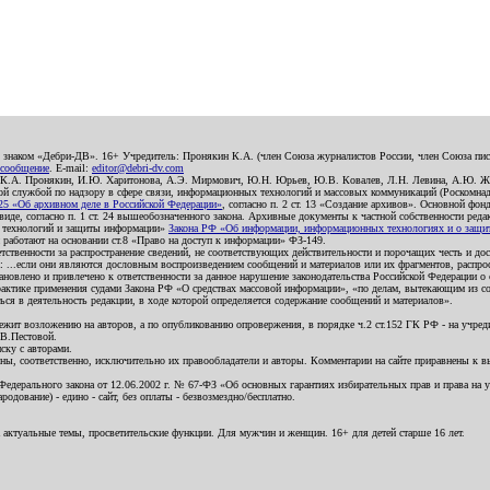
о знаком «Дебри-ДВ». 16+ Учредитель: Пронякин К.А. (член Союза журналистов России, член Союза писа
 сообщение
. E-mail:
editor@debri-dv.com
): К.А. Пронякин, И.Ю. Харитонова, А.Э. Мирмович, Ю.Н. Юрьев, Ю.В. Ковалев, Л.Н. Левина, А.Ю. Ж
 службой по надзору в сфере связи, информационных технологий и массовых коммуникаций (Роскомнадзо
5 «Об архивном деле в Российской Федерации»
, согласно п. 2 ст. 13 «Создание архивов». Основной фон
е, согласно п. 1 ст. 24 вышеобозначенного закона. Архивные документы к частной собственности редакци
ых технологий и защиты информации»
Закона РФ «Об информации, информационных технологиях и о защите
и работают на основании ст.8 «Право на доступ к информации» ФЗ-149.
етственности за распространение сведений, не соответствующих действительности и порочащих честь и д
 ...если они являются дословным воспроизведением сообщений и материалов или их фрагментов, распро
новлено и привлечено к ответственности за данное нарушение законодательства Российской Федерации о
актике применения судами Закона РФ «О средствах массовой информации», «по делам, вытекающим из со
ся в деятельность редакции, в ходе которой определяется содержание сообщений и материалов».
жит возложению на авторов, а по опубликованию опровержения, в порядке ч.2 ст.152 ГК РФ - на учредит
.В.Пестовой.
ску с авторами.
енны, соответственно, исключительно их правообладатели и авторы. Комментарии на сайте приравнены к
дерального закона от 12.06.2002 г. № 67-ФЗ «Об основных гарантиях избирательных прав и права на уча
дование) - едино - сайт, без оплаты - безвозмездно/бесплатно.
 актуальные темы, просветительские функции. Для мужчин и женщин. 16+ для детей старше 16 лет.