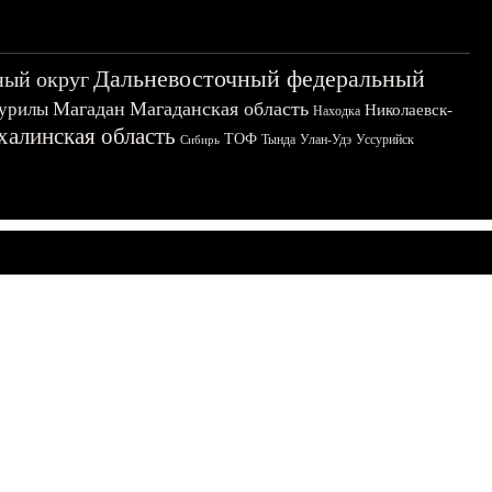
Дальневосточный федеральный
ный округ
Магадан
Магаданская область
урилы
Николаевск-
Находка
халинская область
ТОФ
Тында
Улан-Удэ
Уссурийск
Сибирь