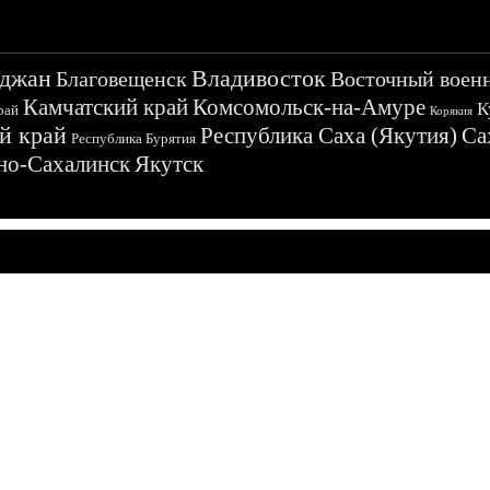
джан
Владивосток
Благовещенск
Восточный воен
Камчатский край
Комсомольск-на-Амуре
К
рай
Корякия
й край
Республика Саха (Якутия)
Са
Республика Бурятия
о-Сахалинск
Якутск