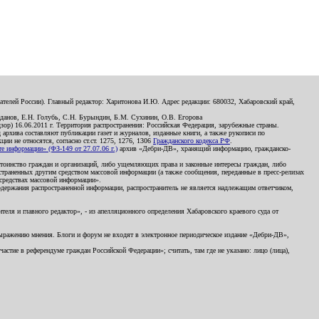
телей России). Главный редактор: Харитонова И.Ю. Адрес редакции: 680032, Хабаровский край,
данов, Е.Н. Голубь, С.Н. Бурындин, Б.М. Сухинин, О.В. Егорова
р) 16.06.2011 г. Территория распространения: Российская Федерация, зарубежные страны.
д архива составляют публикации газет и журналов, изданные книги, а также рукописи по
и не относятся, согласно ст.ст. 1275, 1276, 1306
Гражданского кодекса РФ
.
 информации» (ФЗ-149 от 27.07.06 г.)
архив «Дебри-ДВ», хранящий информацию, гражданско-
остоинство граждан и организаций, либо ущемляющих права и законные интересы граждан, либо
страненных другим средством массовой информации (а также сообщения, переданные в пресс-релизах
 средствах массовой информации».
держания распространенной информации, распространитель не является надлежащим ответчиком,
еля и главного редактор», - из апелляционного определения Хабаровского краевого суда от
 выражению мнения. Блоги и форум не входят в электронное периодическое издание «Дебри-ДВ»,
стие в референдуме граждан Российской Федерации»; считать, там где не указано: лицо (лица),