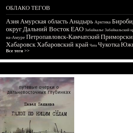
ОБЛАКО ТЕГОВ
Бироби
Азия
Амурская область
Анадырь
Арктика
округ
Дальний Восток
ЕАО
Забайкалье
Забайкальский к
Приморски
Петропавловск-Камчатский
на-Амуре
Хабаровск
Хабаровский край
Чукотка
Южн
Чита
Все теги >>