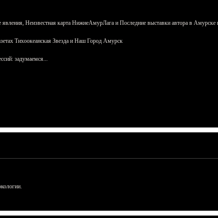
 явления, Неизвестная карта НижнеАмурЛага и Последние выставки автора в Амурске 
азетах Тихоокеанская Звезда и Наш Город Амурск
сий: задумаемся...
ркологии.