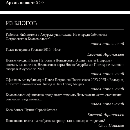
Архив новостей >>
ИЗ БЛОГОВ
Районная библиотека в Амурске уничтожена. На очереди библиотека
Островского в Комсомольске?!
павел попельский
Голая вечеринка Роснано 2015г. Итог.
Евгений Афанасьев
Новые находки Павла Петровича Попельского: Архив газеты Природа и
аномальные явления, Неизвестная карта НижнеАмурЛага и Последние выставки
автора в Амурске по 2025
павел попельский
Официальные публикации Павла Петровича Попельского 2023-2025 в Болгарии,
в газетах Тихоокеанская Звезда и Наш Город Амурск
павел попельский
Комсомольск официально продолжает отмечать День памяти жертв сталинских
репрессий: задумаемся...
павел попельский
Кого боится Путин: Сергей Фургал
Евгений Афанасьев
Повышение платы в автобусах за проезд: кто виноват, и что делать?
Олег Паньков