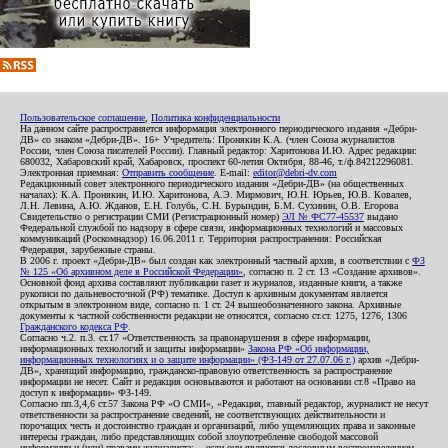
Пользовательское соглашение
,
Политика конфиденциальности
На данном сайте распространяется информация электронного периодического издания «Дебри-
ДВ» со знаком «Дебри-ДВ». 16+ Учредитель: Пронякин К.А. (член Союза журналистов
России, член Союза писателей России). Главный редактор: Харитонова И.Ю. Адрес редакции:
680032, Хабаровский край, Хабаровск, проспект 60-летия Октября, 88-46, т./ф.84212296081.
Электронная приемная:
Отправить сообщение
. E-mail:
editor@debri-dv.com
Редакционный совет электронного периодического издания «Дебри-ДВ» (на общественных
началах): К.А. Пронякин, И.Ю. Харитонова, А.Э. Мирмович, Ю.Н. Юрьев, Ю.В. Ковалев,
Л.Н. Левина, А.Ю. Жданов, Е.Н. Голубь, С.Н. Бурындин, Б.М. Сухинин, О.В. Егорова
Свидетельство о регистрации СМИ (Регистрационный номер)
ЭЛ № ФС77-45537
выдано
Федеральной службой по надзору в сфере связи, информационных технологий и массовых
коммуникаций (Роскомнадзор) 16.06.2011 г. Территория распространения: Российская
Федерация, зарубежные страны.
В 2006 г. проект «Дебри-ДВ» был создан как электронный частный архив, в соответствии с
ФЗ
№ 125 «Об архивном деле в Российской Федерации»
, согласно п. 2 ст. 13 «Создание архивов».
Основной фонд архива составляют публикации газет и журналов, изданные книги, а также
рукописи по дальневосточной (РФ) тематике. Доступ к архивным документам является
открытым в электронном виде, согласно п. 1 ст. 24 вышеобозначенного закона. Архивные
документы к частной собственности редакции не относятся, согласно ст.ст. 1275, 1276, 1306
Гражданского кодекса РФ
.
Согласно ч.2. п.3. ст.17 «Ответственность за правонарушения в сфере информации,
информационных технологий и защиты информации»
Закона РФ «Об информации,
информационных технологиях и о защите информации» (ФЗ-149 от 27.07.06 г.)
архив «Дебри-
ДВ», хранящий информацию, гражданско-правовую ответственность за распространение
информации не несет. Сайт и редакция основываются и работают на основании ст.8 «Право на
доступ к информации» ФЗ-149.
Согласно пп.3,4,6 ст.57 Закона РФ «О СМИ», «Редакция, главный редактор, журналист не несут
ответственности за распространение сведений, не соответствующих действительности и
порочащих честь и достоинство граждан и организаций, либо ущемляющих права и законные
интересы граждан, либо представляющих собой злоупотребление свободой массовой
информации и (или) правами журналиста: ...если они являются дословным воспроизведением