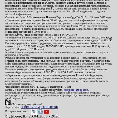
сообщений и материалов или их фрагментов, распространенных другим средством массовой
информации (а также сообщения, переданные в пресс-релизах и информация государственных,
общественных организаций и объединений), которое может быть установлено и привлечено к
ответственности за данное нарушение законодательства Российской Федерации о средствах
массовой информации».
Согласно абз.3, п.13 Постановления Пленума Верховного Суда РФ №16 от 15 июня 2010 года
«О практике применения судами Закона РФ «О средствах массовой информации», «по делам,
вытекающим из содержания распространенной информации, распространитель не является
надлежащим ответчиком, поскольку исходя из положений Закона РФ «О средствах массовой
информации» не вправе вмешиваться в деятельность редакции, в ходе которой определяется
содержание сообщений и материалов».
Воспользуйтесь «Правом на ответ» (ст.46 Закона РФ «О СМИ»).
«В соответствии с положением ч.3 ст.196 ГПК РФ, обязанность компенсации морального вреда
подлежит возложению на авторов, а по опубликованию опровержения, в порядке ч.2 ст.152 ГК
РФ - на учредителя и главного редактор», - из апелляционного определения Хабаровского
краевого суда от 22.08.2012 г. (дело №33-5325/2012) председательствующего И.И.Куликовой,
судей С.И.Дорожко, Н.В.Пестовой.
Мнения авторов материалов не всегда совпадают с позицией редакции. Редакция не вступает в
переписку с авторами.
Редакция не несет ответственность за содержание внешних ссылок и комментариев. За них
ответственны, соответственно, исключительно их правообладатели и авторы. Комментарии на
сайте приравнены к выражению мнения. Блоги и форум не входят в электронное периодическое
издание «Дебри-ДВ», ответственность за достоверность и наполняемость несут авторы.
Политические опросы/голосования проводятся согласно ч.2. ст.46 «Опросы общественного
мнения» Федерального закона от 12.06.2002 г. № 67-ФЗ «Об основных гарантиях
избирательных прав и права на участие в референдуме граждан Российской Федерации»;
считать, там где не указано: лицо (лица), заказавшее (заказавших) проведение опроса и
оплатившее (оплативших) указанную публикацию (обнародование) - едино - сайт, без оплаты -
безвозмездно/бесплатно.
Часовой пояс сервера UTC+11 (AEST), фактически +8 мск.
Если вы обнаружили ошибки на сайте, пожалуйста,
сообщите нам об этом
.
Распространение информации о политической, социальной, духовной жизни общества,
публикации на актуальные темы, просветительские функции. Для мужчин и женщин. 16+ для
детей старше 16 лет.
СМИ не получает субсидий.
Адреса сайта:
DEBRI-DV.COM
,
DEBRI-DV.RU
.
В социальных сетях:
© Дебри-ДВ, 20.04.2006 - 2026