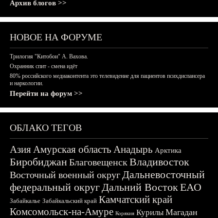
Архив блогов >>
НОВОЕ НА ФОРУМЕ
Трилогия "Китобои" А. Вахова.
Охранник спит - смена идёт
80% российского медиаконтента это телевидение для пациентов психдиспансера
и наркологии.
Перейти на форум >>
ОБЛАКО ТЕГОВ
Азия
Амурская область
Анадырь
Арктика
Биробиджан
Владивосток
Благовещенск
Дальневосточный
Восточный военный округ
федеральный округ
Дальний Восток
ЕАО
Камчатский край
Забайкалье
Забайкальский край
Комсомольск-на-Амуре
Магадан
Курилы
Корякия