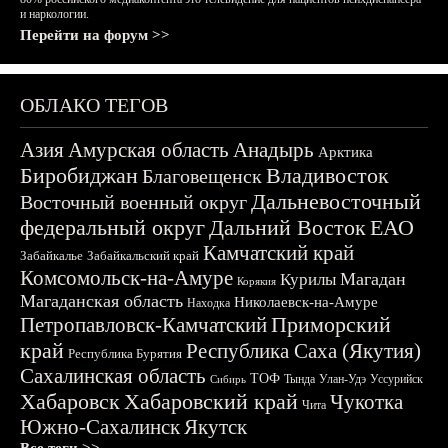
и наркологии.
Перейти на форум >>
ОБЛАКО ТЕГОВ
Азия
Амурская область
Анадырь
Арктика
Биробиджан
Владивосток
Благовещенск
Дальневосточный
Восточный военный округ
федеральный округ
Дальний Восток
ЕАО
Камчатский край
Забайкалье
Забайкальский край
Комсомольск-на-Амуре
Магадан
Курилы
Корякия
Магаданская область
Николаевск-на-Амуре
Находка
Приморский
Петропавловск-Камчатский
край
Республика Саха (Якутия)
Республика Бурятия
Сахалинская область
ТОФ
Тында
Улан-Удэ
Уссурийск
Сибирь
Хабаровск
Хабаровский край
Чукотка
Чита
Южно-Сахалинск
Якутск