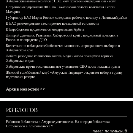
Хабаровский атаман вернулся с СВО, ему присвоен очередной чин - есаул
Пограничное управление ФСБ по Сахалинской области возглавил Сергей
Махорин
Губернатор ЕАО Мария Костюк совершила рабочую поездку в Ленинский район
В ЕАО рекомендовано ввести режим повышенной готовности
В Биробиджане продолжается модернизация Арбата
Дмитрий Демешин: Развиваем Хабаровский край с поддержкой президента
России и полпредства ДФО
Более тысячи наблюдателей обеспечат законность и прозрачность выборов в
Хабаровском крае
Добыть рекордное количество золота, меди и олова планируют горняки
Хабаровского края
Хабаровские врачи восстанавливают участников СВО после тяжелых травм
Женский волейбольный клуб «Амурские Тигрицы» открывает набор в группу
подготовки резерва
Архив новостей >>
ИЗ БЛОГОВ
Районная библиотека в Амурске уничтожена. На очереди библиотека
Островского в Комсомольске?!
павел попельский