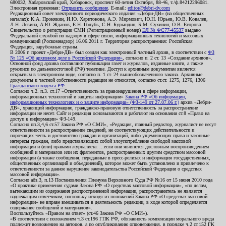
680032, Хабаровский край, Хабаровск, проспект 60-летия Октября, 88-46, т./ф.84212296081.
Электронная приемная:
Отправить сообщение
. E-mail:
editor@debri-dv.com
Редакционный совет электронного периодического издания «Дебри-ДВ» (на общественных
началах): К.А. Пронякин, И.Ю. Харитонова, А.Э. Мирмович, Ю.Н. Юрьев, Ю.В. Ковалев,
Л.Н. Левина, А.Ю. Жданов, Е.Н. Голубь, С.Н. Бурындин, Б.М. Сухинин, О.В. Егорова
Свидетельство о регистрации СМИ (Регистрационный номер)
ЭЛ № ФС77-45537
выдано
Федеральной службой по надзору в сфере связи, информационных технологий и массовых
коммуникаций (Роскомнадзор) 16.06.2011 г. Территория распространения: Российская
Федерация, зарубежные страны.
В 2006 г. проект «Дебри-ДВ» был создан как электронный частный архив, в соответствии с
ФЗ
№ 125 «Об архивном деле в Российской Федерации»
, согласно п. 2 ст. 13 «Создание архивов».
Основной фонд архива составляют публикации газет и журналов, изданные книги, а также
рукописи по дальневосточной (РФ) тематике. Доступ к архивным документам является
открытым в электронном виде, согласно п. 1 ст. 24 вышеобозначенного закона. Архивные
документы к частной собственности редакции не относятся, согласно ст.ст. 1275, 1276, 1306
Гражданского кодекса РФ
.
Согласно ч.2. п.3. ст.17 «Ответственность за правонарушения в сфере информации,
информационных технологий и защиты информации»
Закона РФ «Об информации,
информационных технологиях и о защите информации» (ФЗ-149 от 27.07.06 г.)
архив «Дебри-
ДВ», хранящий информацию, гражданско-правовую ответственность за распространение
информации не несет. Сайт и редакция основываются и работают на основании ст.8 «Право на
доступ к информации» ФЗ-149.
Согласно пп.3,4,6 ст.57 Закона РФ «О СМИ», «Редакция, главный редактор, журналист не несут
ответственности за распространение сведений, не соответствующих действительности и
порочащих честь и достоинство граждан и организаций, либо ущемляющих права и законные
интересы граждан, либо представляющих собой злоупотребление свободой массовой
информации и (или) правами журналиста: ...если они являются дословным воспроизведением
сообщений и материалов или их фрагментов, распространенных другим средством массовой
информации (а также сообщения, переданные в пресс-релизах и информация государственных,
общественных организаций и объединений), которое может быть установлено и привлечено к
ответственности за данное нарушение законодательства Российской Федерации о средствах
массовой информации».
Согласно абз.3, п.13 Постановления Пленума Верховного Суда РФ №16 от 15 июня 2010 года
«О практике применения судами Закона РФ «О средствах массовой информации», «по делам,
вытекающим из содержания распространенной информации, распространитель не является
надлежащим ответчиком, поскольку исходя из положений Закона РФ «О средствах массовой
информации» не вправе вмешиваться в деятельность редакции, в ходе которой определяется
содержание сообщений и материалов».
Воспользуйтесь «Правом на ответ» (ст.46 Закона РФ «О СМИ»).
«В соответствии с положением ч.3 ст.196 ГПК РФ, обязанность компенсации морального вреда
подлежит возложению на авторов, а по опубликованию опровержения, в порядке ч.2 ст.152 ГК