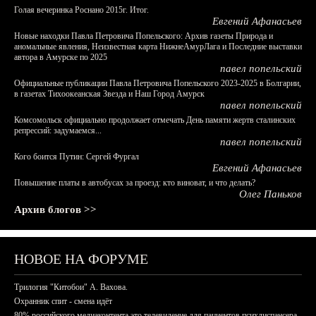
Голая вечеринка Роснано 2015г. Итог.
Евгений Афанасьев
Новые находки Павла Петровича Попельского: Архив газеты Природа и
аномальные явления, Неизвестная карта НижнеАмурЛага и Последние выставки
автора в Амурске по 2025
павел попельский
Официальные публикации Павла Петровича Попельского 2023-2025 в Болгарии,
в газетах Тихоокеанская Звезда и Наш Город Амурск
павел попельский
Комсомольск официально продолжает отмечать День памяти жертв сталинских
репрессий: задумаемся...
павел попельский
Кого боится Путин: Сергей Фургал
Евгений Афанасьев
Повышение платы в автобусах за проезд: кто виноват, и что делать?
Олег Паньков
Архив блогов >>
НОВОЕ НА ФОРУМЕ
Трилогия "Китобои" А. Вахова.
Охранник спит - смена идёт
80% российского медиаконтента это телевидение для пациентов психдиспансера