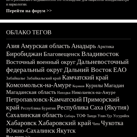
и наркологии.
Перейти на форум >>
ОБЛАКО ТЕГОВ
Азия
Амурская область
Анадырь
Арктика
Биробиджан
Владивосток
Благовещенск
Дальневосточный
Восточный военный округ
федеральный округ
Дальний Восток
ЕАО
Камчатский край
Забайкалье
Забайкальский край
Комсомольск-на-Амуре
Магадан
Курилы
Корякия
Магаданская область
Николаевск-на-Амуре
Находка
Приморский
Петропавловск-Камчатский
край
Республика Саха (Якутия)
Республика Бурятия
Сахалинская область
ТОФ
Тында
Улан-Удэ
Уссурийск
Сибирь
Хабаровск
Хабаровский край
Чукотка
Чита
Южно-Сахалинск
Якутск