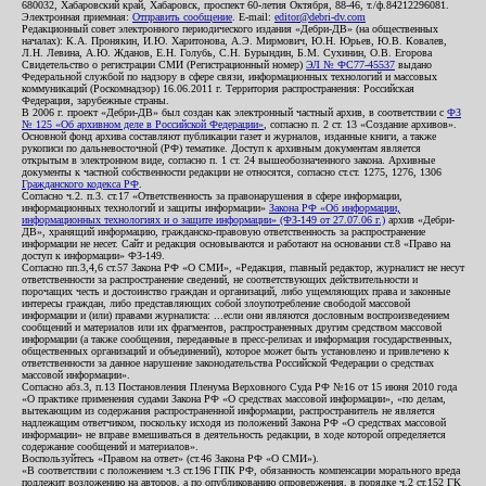
680032, Хабаровский край, Хабаровск, проспект 60-летия Октября, 88-46, т./ф.84212296081.
Электронная приемная:
Отправить сообщение
. E-mail:
editor@debri-dv.com
Редакционный совет электронного периодического издания «Дебри-ДВ» (на общественных
началах): К.А. Пронякин, И.Ю. Харитонова, А.Э. Мирмович, Ю.Н. Юрьев, Ю.В. Ковалев,
Л.Н. Левина, А.Ю. Жданов, Е.Н. Голубь, С.Н. Бурындин, Б.М. Сухинин, О.В. Егорова
Свидетельство о регистрации СМИ (Регистрационный номер)
ЭЛ № ФС77-45537
выдано
Федеральной службой по надзору в сфере связи, информационных технологий и массовых
коммуникаций (Роскомнадзор) 16.06.2011 г. Территория распространения: Российская
Федерация, зарубежные страны.
В 2006 г. проект «Дебри-ДВ» был создан как электронный частный архив, в соответствии с
ФЗ
№ 125 «Об архивном деле в Российской Федерации»
, согласно п. 2 ст. 13 «Создание архивов».
Основной фонд архива составляют публикации газет и журналов, изданные книги, а также
рукописи по дальневосточной (РФ) тематике. Доступ к архивным документам является
открытым в электронном виде, согласно п. 1 ст. 24 вышеобозначенного закона. Архивные
документы к частной собственности редакции не относятся, согласно ст.ст. 1275, 1276, 1306
Гражданского кодекса РФ
.
Согласно ч.2. п.3. ст.17 «Ответственность за правонарушения в сфере информации,
информационных технологий и защиты информации»
Закона РФ «Об информации,
информационных технологиях и о защите информации» (ФЗ-149 от 27.07.06 г.)
архив «Дебри-
ДВ», хранящий информацию, гражданско-правовую ответственность за распространение
информации не несет. Сайт и редакция основываются и работают на основании ст.8 «Право на
доступ к информации» ФЗ-149.
Согласно пп.3,4,6 ст.57 Закона РФ «О СМИ», «Редакция, главный редактор, журналист не несут
ответственности за распространение сведений, не соответствующих действительности и
порочащих честь и достоинство граждан и организаций, либо ущемляющих права и законные
интересы граждан, либо представляющих собой злоупотребление свободой массовой
информации и (или) правами журналиста: ...если они являются дословным воспроизведением
сообщений и материалов или их фрагментов, распространенных другим средством массовой
информации (а также сообщения, переданные в пресс-релизах и информация государственных,
общественных организаций и объединений), которое может быть установлено и привлечено к
ответственности за данное нарушение законодательства Российской Федерации о средствах
массовой информации».
Согласно абз.3, п.13 Постановления Пленума Верховного Суда РФ №16 от 15 июня 2010 года
«О практике применения судами Закона РФ «О средствах массовой информации», «по делам,
вытекающим из содержания распространенной информации, распространитель не является
надлежащим ответчиком, поскольку исходя из положений Закона РФ «О средствах массовой
информации» не вправе вмешиваться в деятельность редакции, в ходе которой определяется
содержание сообщений и материалов».
Воспользуйтесь «Правом на ответ» (ст.46 Закона РФ «О СМИ»).
«В соответствии с положением ч.3 ст.196 ГПК РФ, обязанность компенсации морального вреда
подлежит возложению на авторов, а по опубликованию опровержения, в порядке ч.2 ст.152 ГК