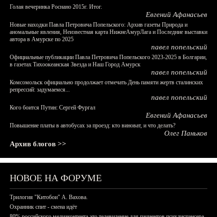
Голая вечеринка Роснано 2015г. Итог.
Евгений Афанасьев
Новые находки Павла Петровича Попельского: Архив газеты Природа и
аномальные явления, Неизвестная карта НижнеАмурЛага и Последние выставки
автора в Амурске по 2025
павел попельский
Официальные публикации Павла Петровича Попельского 2023-2025 в Болгарии,
в газетах Тихоокеанская Звезда и Наш Город Амурск
павел попельский
Комсомольск официально продолжает отмечать День памяти жертв сталинских
репрессий: задумаемся...
павел попельский
Кого боится Путин: Сергей Фургал
Евгений Афанасьев
Повышение платы в автобусах за проезд: кто виноват, и что делать?
Олег Паньков
Архив блогов >>
НОВОЕ НА ФОРУМЕ
Трилогия "Китобои" А. Вахова.
Охранник спит - смена идёт
80% российского медиаконтента это телевидение для пациентов психдиспансера