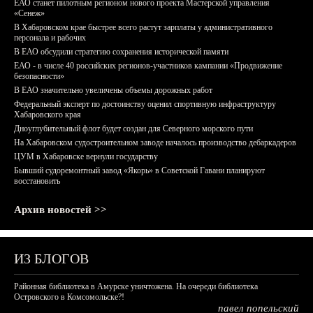
ЕАО станет пилотным регионом нового проекта Мастерской управления
«Сенеж»
В Хабаровском крае быстрее всего растут зарплаты у административного
персонала и рабочих
В ЕАО обсудили стратегию сохранения исторической памяти
ЕАО - в числе 40 российских регионов-участников кампании «Продвижение
безопасности»
В ЕАО значительно увеличены объемы дорожных работ
Федеральный эксперт по достоинству оценил спортивную инфраструктуру
Хабаровского края
Дноуглубительный флот будет создан для Северного морского пути
На Хабаровском судостроительном заводе началось производство дебаркадеров
ЦУМ в Хабаровске вернули государству
Бывший судоремонтный завод «Якорь» в Советской Гавани планируют
восстановить
Архив новостей >>
ИЗ БЛОГОВ
Районная библиотека в Амурске уничтожена. На очереди библиотека
Островского в Комсомольске?!
павел попельский