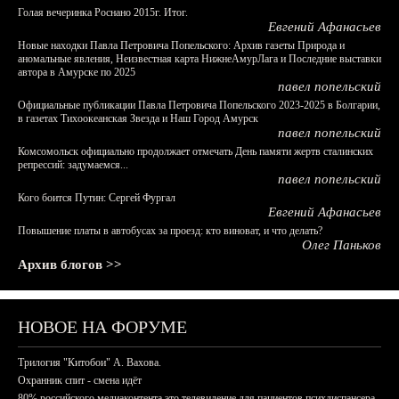
Голая вечеринка Роснано 2015г. Итог.
Евгений Афанасьев
Новые находки Павла Петровича Попельского: Архив газеты Природа и
аномальные явления, Неизвестная карта НижнеАмурЛага и Последние выставки
автора в Амурске по 2025
павел попельский
Официальные публикации Павла Петровича Попельского 2023-2025 в Болгарии,
в газетах Тихоокеанская Звезда и Наш Город Амурск
павел попельский
Комсомольск официально продолжает отмечать День памяти жертв сталинских
репрессий: задумаемся...
павел попельский
Кого боится Путин: Сергей Фургал
Евгений Афанасьев
Повышение платы в автобусах за проезд: кто виноват, и что делать?
Олег Паньков
Архив блогов >>
НОВОЕ НА ФОРУМЕ
Трилогия "Китобои" А. Вахова.
Охранник спит - смена идёт
80% российского медиаконтента это телевидение для пациентов психдиспансера