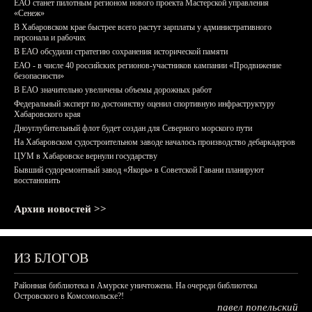
ЕАО станет пилотным регионом нового проекта Мастерской управления
«Сенеж»
В Хабаровском крае быстрее всего растут зарплаты у административного
персонала и рабочих
В ЕАО обсудили стратегию сохранения исторической памяти
ЕАО - в числе 40 российских регионов-участников кампании «Продвижение
безопасности»
В ЕАО значительно увеличены объемы дорожных работ
Федеральный эксперт по достоинству оценил спортивную инфраструктуру
Хабаровского края
Дноуглубительный флот будет создан для Северного морского пути
На Хабаровском судостроительном заводе началось производство дебаркадеров
ЦУМ в Хабаровске вернули государству
Бывший судоремонтный завод «Якорь» в Советской Гавани планируют
восстановить
Архив новостей >>
ИЗ БЛОГОВ
Районная библиотека в Амурске уничтожена. На очереди библиотека
Островского в Комсомольске?!
павел попельский