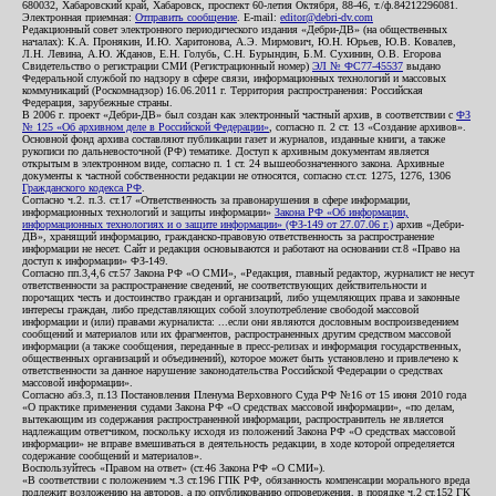
680032, Хабаровский край, Хабаровск, проспект 60-летия Октября, 88-46, т./ф.84212296081.
Электронная приемная:
Отправить сообщение
. E-mail:
editor@debri-dv.com
Редакционный совет электронного периодического издания «Дебри-ДВ» (на общественных
началах): К.А. Пронякин, И.Ю. Харитонова, А.Э. Мирмович, Ю.Н. Юрьев, Ю.В. Ковалев,
Л.Н. Левина, А.Ю. Жданов, Е.Н. Голубь, С.Н. Бурындин, Б.М. Сухинин, О.В. Егорова
Свидетельство о регистрации СМИ (Регистрационный номер)
ЭЛ № ФС77-45537
выдано
Федеральной службой по надзору в сфере связи, информационных технологий и массовых
коммуникаций (Роскомнадзор) 16.06.2011 г. Территория распространения: Российская
Федерация, зарубежные страны.
В 2006 г. проект «Дебри-ДВ» был создан как электронный частный архив, в соответствии с
ФЗ
№ 125 «Об архивном деле в Российской Федерации»
, согласно п. 2 ст. 13 «Создание архивов».
Основной фонд архива составляют публикации газет и журналов, изданные книги, а также
рукописи по дальневосточной (РФ) тематике. Доступ к архивным документам является
открытым в электронном виде, согласно п. 1 ст. 24 вышеобозначенного закона. Архивные
документы к частной собственности редакции не относятся, согласно ст.ст. 1275, 1276, 1306
Гражданского кодекса РФ
.
Согласно ч.2. п.3. ст.17 «Ответственность за правонарушения в сфере информации,
информационных технологий и защиты информации»
Закона РФ «Об информации,
информационных технологиях и о защите информации» (ФЗ-149 от 27.07.06 г.)
архив «Дебри-
ДВ», хранящий информацию, гражданско-правовую ответственность за распространение
информации не несет. Сайт и редакция основываются и работают на основании ст.8 «Право на
доступ к информации» ФЗ-149.
Согласно пп.3,4,6 ст.57 Закона РФ «О СМИ», «Редакция, главный редактор, журналист не несут
ответственности за распространение сведений, не соответствующих действительности и
порочащих честь и достоинство граждан и организаций, либо ущемляющих права и законные
интересы граждан, либо представляющих собой злоупотребление свободой массовой
информации и (или) правами журналиста: ...если они являются дословным воспроизведением
сообщений и материалов или их фрагментов, распространенных другим средством массовой
информации (а также сообщения, переданные в пресс-релизах и информация государственных,
общественных организаций и объединений), которое может быть установлено и привлечено к
ответственности за данное нарушение законодательства Российской Федерации о средствах
массовой информации».
Согласно абз.3, п.13 Постановления Пленума Верховного Суда РФ №16 от 15 июня 2010 года
«О практике применения судами Закона РФ «О средствах массовой информации», «по делам,
вытекающим из содержания распространенной информации, распространитель не является
надлежащим ответчиком, поскольку исходя из положений Закона РФ «О средствах массовой
информации» не вправе вмешиваться в деятельность редакции, в ходе которой определяется
содержание сообщений и материалов».
Воспользуйтесь «Правом на ответ» (ст.46 Закона РФ «О СМИ»).
«В соответствии с положением ч.3 ст.196 ГПК РФ, обязанность компенсации морального вреда
подлежит возложению на авторов, а по опубликованию опровержения, в порядке ч.2 ст.152 ГК