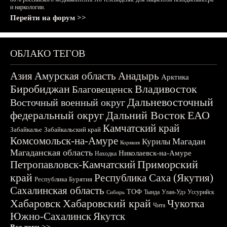
и наркологии.
Перейти на форум >>
ОБЛАКО ТЕГОВ
Азия
Амурская область
Анадырь
Арктика
Биробиджан
Владивосток
Благовещенск
Дальневосточный
Восточный военный округ
федеральный округ
Дальний Восток
ЕАО
Камчатский край
Забайкалье
Забайкальский край
Комсомольск-на-Амуре
Магадан
Курилы
Корякия
Магаданская область
Николаевск-на-Амуре
Находка
Приморский
Петропавловск-Камчатский
край
Республика Саха (Якутия)
Республика Бурятия
Сахалинская область
ТОФ
Тында
Улан-Удэ
Уссурийск
Сибирь
Хабаровск
Хабаровский край
Чукотка
Чита
Южно-Сахалинск
Якутск