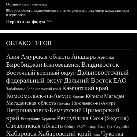
Охранник спит - смена идёт
80% российского медиаконтента это телевидение для пациентов психдиспансера
и наркологии.
Перейти на форум >>
ОБЛАКО ТЕГОВ
Азия
Амурская область
Анадырь
Арктика
Биробиджан
Владивосток
Благовещенск
Дальневосточный
Восточный военный округ
федеральный округ
Дальний Восток
ЕАО
Камчатский край
Забайкалье
Забайкальский край
Комсомольск-на-Амуре
Магадан
Курилы
Корякия
Магаданская область
Николаевск-на-Амуре
Находка
Приморский
Петропавловск-Камчатский
край
Республика Саха (Якутия)
Республика Бурятия
Сахалинская область
ТОФ
Тында
Улан-Удэ
Уссурийск
Сибирь
Хабаровск
Хабаровский край
Чукотка
Чита