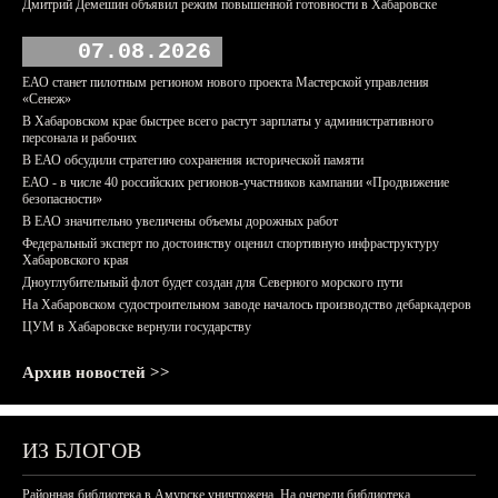
Дмитрий Демешин объявил режим повышенной готовности в Хабаровске
07.08.2026
ЕАО станет пилотным регионом нового проекта Мастерской управления
«Сенеж»
В Хабаровском крае быстрее всего растут зарплаты у административного
персонала и рабочих
В ЕАО обсудили стратегию сохранения исторической памяти
ЕАО - в числе 40 российских регионов-участников кампании «Продвижение
безопасности»
В ЕАО значительно увеличены объемы дорожных работ
Федеральный эксперт по достоинству оценил спортивную инфраструктуру
Хабаровского края
Дноуглубительный флот будет создан для Северного морского пути
На Хабаровском судостроительном заводе началось производство дебаркадеров
ЦУМ в Хабаровске вернули государству
Архив новостей >>
ИЗ БЛОГОВ
Районная библиотека в Амурске уничтожена. На очереди библиотека