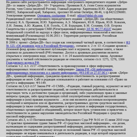
На данном сайте распространяется информация электронного периодического издания «Дебри-
ДВ» со знаком «Дебри-ДВ». 16+ Учредитель: Пронякин К.А. (член Союза журналистов
России, член Союза писателей России). Главный редактор: Харитонова И.Ю. Адрес редакции:
680032, Хабаровский край, Хабаровск, проспект 60-летия Октября, 88-46, т./ф.84212296081.
Электронная приемная:
Отправить сообщение
. E-mail:
editor@debri-dv.com
Редакционный совет электронного периодического издания «Дебри-ДВ» (на общественных
началах): К.А. Пронякин, И.Ю. Харитонова, А.Э. Мирмович, Ю.Н. Юрьев, Ю.В. Ковалев,
Л.Н. Левина, А.Ю. Жданов, Е.Н. Голубь, С.Н. Бурындин, Б.М. Сухинин, О.В. Егорова
Свидетельство о регистрации СМИ (Регистрационный номер)
ЭЛ № ФС77-45537
выдано
Федеральной службой по надзору в сфере связи, информационных технологий и массовых
коммуникаций (Роскомнадзор) 16.06.2011 г. Территория распространения: Российская
Федерация, зарубежные страны.
В 2006 г. проект «Дебри-ДВ» был создан как электронный частный архив, в соответствии с
ФЗ
№ 125 «Об архивном деле в Российской Федерации»
, согласно п. 2 ст. 13 «Создание архивов».
Основной фонд архива составляют публикации газет и журналов, изданные книги, а также
рукописи по дальневосточной (РФ) тематике. Доступ к архивным документам является
открытым в электронном виде, согласно п. 1 ст. 24 вышеобозначенного закона. Архивные
документы к частной собственности редакции не относятся, согласно ст.ст. 1275, 1276, 1306
Гражданского кодекса РФ
.
Согласно ч.2. п.3. ст.17 «Ответственность за правонарушения в сфере информации,
информационных технологий и защиты информации»
Закона РФ «Об информации,
информационных технологиях и о защите информации» (ФЗ-149 от 27.07.06 г.)
архив «Дебри-
ДВ», хранящий информацию, гражданско-правовую ответственность за распространение
информации не несет. Сайт и редакция основываются и работают на основании ст.8 «Право на
доступ к информации» ФЗ-149.
Согласно пп.3,4,6 ст.57 Закона РФ «О СМИ», «Редакция, главный редактор, журналист не несут
ответственности за распространение сведений, не соответствующих действительности и
порочащих честь и достоинство граждан и организаций, либо ущемляющих права и законные
интересы граждан, либо представляющих собой злоупотребление свободой массовой
информации и (или) правами журналиста: ...если они являются дословным воспроизведением
сообщений и материалов или их фрагментов, распространенных другим средством массовой
информации (а также сообщения, переданные в пресс-релизах и информация государственных,
общественных организаций и объединений), которое может быть установлено и привлечено к
ответственности за данное нарушение законодательства Российской Федерации о средствах
массовой информации».
Согласно абз.3, п.13 Постановления Пленума Верховного Суда РФ №16 от 15 июня 2010 года
«О практике применения судами Закона РФ «О средствах массовой информации», «по делам,
вытекающим из содержания распространенной информации, распространитель не является
надлежащим ответчиком, поскольку исходя из положений Закона РФ «О средствах массовой
информации» не вправе вмешиваться в деятельность редакции, в ходе которой определяется
содержание сообщений и материалов».