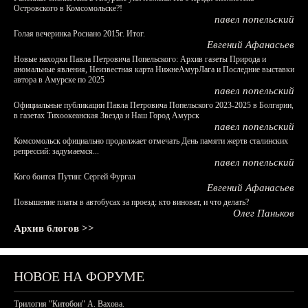
Островского в Комсомольске?!
павел попельский
Голая вечеринка Роснано 2015г. Итог.
Евгений Афанасьев
Новые находки Павла Петровича Попельского: Архив газеты Природа и
аномальные явления, Неизвестная карта НижнеАмурЛага и Последние выставки
автора в Амурске по 2025
павел попельский
Официальные публикации Павла Петровича Попельского 2023-2025 в Болгарии,
в газетах Тихоокеанская Звезда и Наш Город Амурск
павел попельский
Комсомольск официально продолжает отмечать День памяти жертв сталинских
репрессий: задумаемся...
павел попельский
Кого боится Путин: Сергей Фургал
Евгений Афанасьев
Повышение платы в автобусах за проезд: кто виноват, и что делать?
Олег Паньков
Архив блогов >>
НОВОЕ НА ФОРУМЕ
Трилогия "Китобои" А. Вахова.