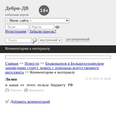
Дебри-ДВ
мобильная версия
Логин
Пароль
Регистрация
/
Забыли пароль?
расширенный
Комментарии к материалу
Главная
>>
Новости
>>
Браконьеров в Большехехцирском
заповеднике станут ловить с помощью искусственного
интеллекта
>> Комментарии к материалу
Лилия
12.01.2025 11:34:06
и какая от этого польза бюджету РФ
Ответить
Цитировать
Добавить комментарий