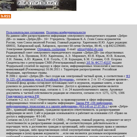
Пользовательское соглашение
,
Политика конфиденциальности
На данном сайте распространяется информация электронного периодического издания «Дебри-
ДВ» со знаком «Дебри-ДВ». 16+ Учредитель: Пронякин К.А. (член Союза журналистов
России, член Союза писателей России). Главный редактор: Харитонова И.Ю. Адрес редакции:
680032, Хабаровский край, Хабаровск, проспект 60-летия Октября, 88-46, т./ф.84212296081.
Электронная приемная:
Отправить сообщение
. E-mail:
editor@debri-dv.com
Редакционный совет электронного периодического издания «Дебри-ДВ» (на общественных
началах): К.А. Пронякин, И.Ю. Харитонова, А.Э. Мирмович, Ю.Н. Юрьев, Ю.В. Ковалев,
Л.Н. Левина, А.Ю. Жданов, Е.Н. Голубь, С.Н. Бурындин, Б.М. Сухинин, О.В. Егорова
Свидетельство о регистрации СМИ (Регистрационный номер)
ЭЛ № ФС77-45537
выдано
Федеральной службой по надзору в сфере связи, информационных технологий и массовых
коммуникаций (Роскомнадзор) 16.06.2011 г. Территория распространения: Российская
Федерация, зарубежные страны.
В 2006 г. проект «Дебри-ДВ» был создан как электронный частный архив, в соответствии с
ФЗ
№ 125 «Об архивном деле в Российской Федерации»
, согласно п. 2 ст. 13 «Создание архивов».
Основной фонд архива составляют публикации газет и журналов, изданные книги, а также
рукописи по дальневосточной (РФ) тематике. Доступ к архивным документам является
открытым в электронном виде, согласно п. 1 ст. 24 вышеобозначенного закона. Архивные
документы к частной собственности редакции не относятся, согласно ст.ст. 1275, 1276, 1306
Гражданского кодекса РФ
.
Согласно ч.2. п.3. ст.17 «Ответственность за правонарушения в сфере информации,
информационных технологий и защиты информации»
Закона РФ «Об информации,
информационных технологиях и о защите информации» (ФЗ-149 от 27.07.06 г.)
архив «Дебри-
ДВ», хранящий информацию, гражданско-правовую ответственность за распространение
информации не несет. Сайт и редакция основываются и работают на основании ст.8 «Право на
доступ к информации» ФЗ-149.
Согласно пп.3,4,6 ст.57 Закона РФ «О СМИ», «Редакция, главный редактор, журналист не несут
ответственности за распространение сведений, не соответствующих действительности и
порочащих честь и достоинство граждан и организаций, либо ущемляющих права и законные
интересы граждан, либо представляющих собой злоупотребление свободой массовой
информации и (или) правами журналиста: ...если они являются дословным воспроизведением
сообщений и материалов или их фрагментов, распространенных другим средством массовой