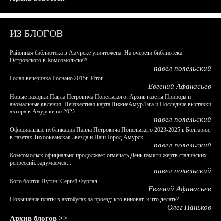
ИЗ БЛОГОВ
Районная библиотека в Амурске уничтожена. На очереди библиотека
Островского в Комсомольске?!
павел попельский
Голая вечеринка Роснано 2015г. Итог.
Евгений Афанасьев
Новые находки Павла Петровича Попельского: Архив газеты Природа и
аномальные явления, Неизвестная карта НижнеАмурЛага и Последние выставки
автора в Амурске по 2025
павел попельский
Официальные публикации Павла Петровича Попельского 2023-2025 в Болгарии,
в газетах Тихоокеанская Звезда и Наш Город Амурск
павел попельский
Комсомольск официально продолжает отмечать День памяти жертв сталинских
репрессий: задумаемся...
павел попельский
Кого боится Путин: Сергей Фургал
Евгений Афанасьев
Повышение платы в автобусах за проезд: кто виноват, и что делать?
Олег Паньков
Архив блогов >>