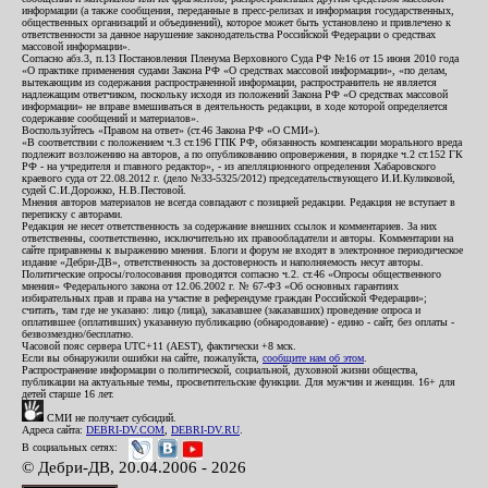
информации (а также сообщения, переданные в пресс-релизах и информация государственных,
общественных организаций и объединений), которое может быть установлено и привлечено к
ответственности за данное нарушение законодательства Российской Федерации о средствах
массовой информации».
Согласно абз.3, п.13 Постановления Пленума Верховного Суда РФ №16 от 15 июня 2010 года
«О практике применения судами Закона РФ «О средствах массовой информации», «по делам,
вытекающим из содержания распространенной информации, распространитель не является
надлежащим ответчиком, поскольку исходя из положений Закона РФ «О средствах массовой
информации» не вправе вмешиваться в деятельность редакции, в ходе которой определяется
содержание сообщений и материалов».
Воспользуйтесь «Правом на ответ» (ст.46 Закона РФ «О СМИ»).
«В соответствии с положением ч.3 ст.196 ГПК РФ, обязанность компенсации морального вреда
подлежит возложению на авторов, а по опубликованию опровержения, в порядке ч.2 ст.152 ГК
РФ - на учредителя и главного редактор», - из апелляционного определения Хабаровского
краевого суда от 22.08.2012 г. (дело №33-5325/2012) председательствующего И.И.Куликовой,
судей С.И.Дорожко, Н.В.Пестовой.
Мнения авторов материалов не всегда совпадают с позицией редакции. Редакция не вступает в
переписку с авторами.
Редакция не несет ответственность за содержание внешних ссылок и комментариев. За них
ответственны, соответственно, исключительно их правообладатели и авторы. Комментарии на
сайте приравнены к выражению мнения. Блоги и форум не входят в электронное периодическое
издание «Дебри-ДВ», ответственность за достоверность и наполняемость несут авторы.
Политические опросы/голосования проводятся согласно ч.2. ст.46 «Опросы общественного
мнения» Федерального закона от 12.06.2002 г. № 67-ФЗ «Об основных гарантиях
избирательных прав и права на участие в референдуме граждан Российской Федерации»;
считать, там где не указано: лицо (лица), заказавшее (заказавших) проведение опроса и
оплатившее (оплативших) указанную публикацию (обнародование) - едино - сайт, без оплаты -
безвозмездно/бесплатно.
Часовой пояс сервера UTC+11 (AEST), фактически +8 мск.
Если вы обнаружили ошибки на сайте, пожалуйста,
сообщите нам об этом
.
Распространение информации о политической, социальной, духовной жизни общества,
публикации на актуальные темы, просветительские функции. Для мужчин и женщин. 16+ для
детей старше 16 лет.
СМИ не получает субсидий.
Адреса сайта:
DEBRI-DV.COM
,
DEBRI-DV.RU
.
В социальных сетях:
© Дебри-ДВ, 20.04.2006 - 2026