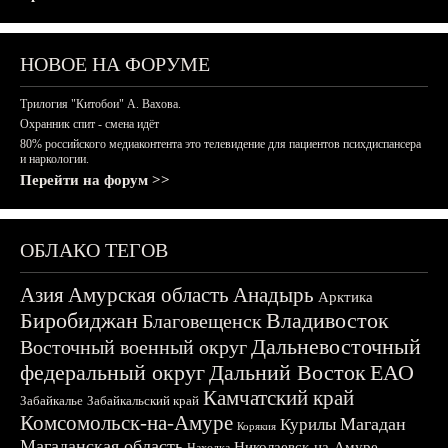
НОВОЕ НА ФОРУМЕ
Трилогия "Китобои" А. Вахова.
Охранник спит - смена идёт
80% российского медиаконтента это телевидение для пациентов психдиспансера
и наркологии.
Перейти на форум >>
ОБЛАКО ТЕГОВ
Азия
Амурская область
Анадырь
Арктика
Биробиджан
Владивосток
Благовещенск
Дальневосточный
Восточный военный округ
федеральный округ
Дальний Восток
ЕАО
Камчатский край
Забайкалье
Забайкальский край
Комсомольск-на-Амуре
Магадан
Курилы
Корякия
Магаданская область
Николаевск-на-Амуре