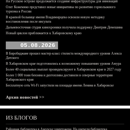
На Русском острове продолжается создание инфраструктуры для инноваций
Олег Кожемяко представил новые инициативы по развитию горнолыжного
туризма в России
В краевой больнице имени Владимирцева освоили новую методику
восстановления после инсульта
Дальневосточная студия кинохроники получила поддержку Дмитрия Демешина
Новый циклон приближается к Хабаровскому краю
05.08.2026
В Биробиджане прошел мастер-класс стилиста международного уровня Алекса
Датского
В Хабаровском крае подготовились к возможному повышению уровня Амура
Более 40 социальных выплат проиндексируют в Хабаровском крае в 2027 году
Более 1 000 тонн бензина и дизтоплива доставили в северные территории
Хабаровского края
Бесплатную сеть Wi-Fi запустили на площади имени Ленина в Хабаровске
Архив новостей >>
ИЗ БЛОГОВ
Районная библиотека в Амурске уничтожена. На очереди библиотека