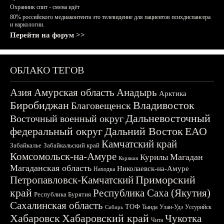
Охранник спит - смена идёт
80% российского медиаконтента это телевидение для пациентов психдиспансера
и наркологии.
Перейти на форум >>
ОБЛАКО ТЕГОВ
Азия
Амурская область
Анадырь
Арктика
Биробиджан
Владивосток
Благовещенск
Дальневосточный
Восточный военный округ
федеральный округ
Дальний Восток
ЕАО
Камчатский край
Забайкалье
Забайкальский край
Комсомольск-на-Амуре
Магадан
Курилы
Корякия
Магаданская область
Николаевск-на-Амуре
Находка
Приморский
Петропавловск-Камчатский
край
Республика Саха (Якутия)
Республика Бурятия
Сахалинская область
ТОФ
Тында
Улан-Удэ
Уссурийск
Сибирь
Хабаровск
Хабаровский край
Чукотка
Чита