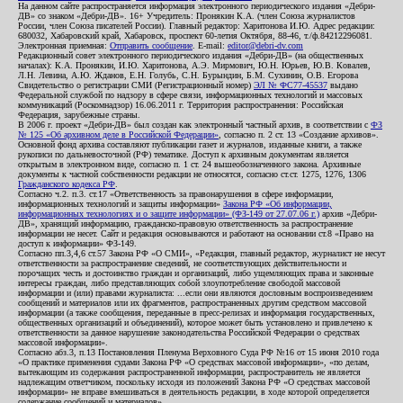
На данном сайте распространяется информация электронного периодического издания «Дебри-
ДВ» со знаком «Дебри-ДВ». 16+ Учредитель: Пронякин К.А. (член Союза журналистов
России, член Союза писателей России). Главный редактор: Харитонова И.Ю. Адрес редакции:
680032, Хабаровский край, Хабаровск, проспект 60-летия Октября, 88-46, т./ф.84212296081.
Электронная приемная:
Отправить сообщение
. E-mail:
editor@debri-dv.com
Редакционный совет электронного периодического издания «Дебри-ДВ» (на общественных
началах): К.А. Пронякин, И.Ю. Харитонова, А.Э. Мирмович, Ю.Н. Юрьев, Ю.В. Ковалев,
Л.Н. Левина, А.Ю. Жданов, Е.Н. Голубь, С.Н. Бурындин, Б.М. Сухинин, О.В. Егорова
Свидетельство о регистрации СМИ (Регистрационный номер)
ЭЛ № ФС77-45537
выдано
Федеральной службой по надзору в сфере связи, информационных технологий и массовых
коммуникаций (Роскомнадзор) 16.06.2011 г. Территория распространения: Российская
Федерация, зарубежные страны.
В 2006 г. проект «Дебри-ДВ» был создан как электронный частный архив, в соответствии с
ФЗ
№ 125 «Об архивном деле в Российской Федерации»
, согласно п. 2 ст. 13 «Создание архивов».
Основной фонд архива составляют публикации газет и журналов, изданные книги, а также
рукописи по дальневосточной (РФ) тематике. Доступ к архивным документам является
открытым в электронном виде, согласно п. 1 ст. 24 вышеобозначенного закона. Архивные
документы к частной собственности редакции не относятся, согласно ст.ст. 1275, 1276, 1306
Гражданского кодекса РФ
.
Согласно ч.2. п.3. ст.17 «Ответственность за правонарушения в сфере информации,
информационных технологий и защиты информации»
Закона РФ «Об информации,
информационных технологиях и о защите информации» (ФЗ-149 от 27.07.06 г.)
архив «Дебри-
ДВ», хранящий информацию, гражданско-правовую ответственность за распространение
информации не несет. Сайт и редакция основываются и работают на основании ст.8 «Право на
доступ к информации» ФЗ-149.
Согласно пп.3,4,6 ст.57 Закона РФ «О СМИ», «Редакция, главный редактор, журналист не несут
ответственности за распространение сведений, не соответствующих действительности и
порочащих честь и достоинство граждан и организаций, либо ущемляющих права и законные
интересы граждан, либо представляющих собой злоупотребление свободой массовой
информации и (или) правами журналиста: ...если они являются дословным воспроизведением
сообщений и материалов или их фрагментов, распространенных другим средством массовой
информации (а также сообщения, переданные в пресс-релизах и информация государственных,
общественных организаций и объединений), которое может быть установлено и привлечено к
ответственности за данное нарушение законодательства Российской Федерации о средствах
массовой информации».
Согласно абз.3, п.13 Постановления Пленума Верховного Суда РФ №16 от 15 июня 2010 года
«О практике применения судами Закона РФ «О средствах массовой информации», «по делам,
вытекающим из содержания распространенной информации, распространитель не является
надлежащим ответчиком, поскольку исходя из положений Закона РФ «О средствах массовой
информации» не вправе вмешиваться в деятельность редакции, в ходе которой определяется
содержание сообщений и материалов».