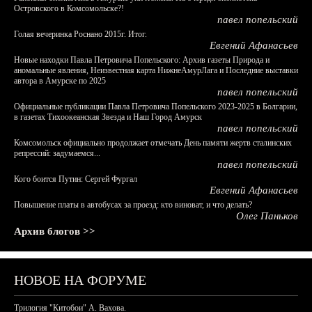
Островского в Комсомольске?!
павел попельский
Голая вечеринка Роснано 2015г. Итог.
Евгений Афанасьев
Новые находки Павла Петровича Попельского: Архив газеты Природа и
аномальные явления, Неизвестная карта НижнеАмурЛага и Последние выставки
автора в Амурске по 2025
павел попельский
Официальные публикации Павла Петровича Попельского 2023-2025 в Болгарии,
в газетах Тихоокеанская Звезда и Наш Город Амурск
павел попельский
Комсомольск официально продолжает отмечать День памяти жертв сталинских
репрессий: задумаемся...
павел попельский
Кого боится Путин: Сергей Фургал
Евгений Афанасьев
Повышение платы в автобусах за проезд: кто виноват, и что делать?
Олег Паньков
Архив блогов >>
НОВОЕ НА ФОРУМЕ
Трилогия "Китобои" А. Вахова.