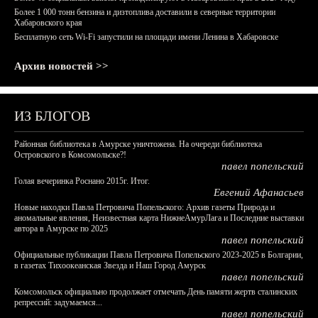
Более 1 000 тонн бензина и дизтоплива доставили в северные территории
Хабаровского края
Бесплатную сеть Wi-Fi запустили на площади имени Ленина в Хабаровске
Архив новостей >>
ИЗ БЛОГОВ
Районная библиотека в Амурске уничтожена. На очереди библиотека
Островского в Комсомольске?!
павел попельский
Голая вечеринка Роснано 2015г. Итог.
Евгений Афанасьев
Новые находки Павла Петровича Попельского: Архив газеты Природа и
аномальные явления, Неизвестная карта НижнеАмурЛага и Последние выставки
автора в Амурске по 2025
павел попельский
Официальные публикации Павла Петровича Попельского 2023-2025 в Болгарии,
в газетах Тихоокеанская Звезда и Наш Город Амурск
павел попельский
Комсомольск официально продолжает отмечать День памяти жертв сталинских
репрессий: задумаемся...
павел попельский