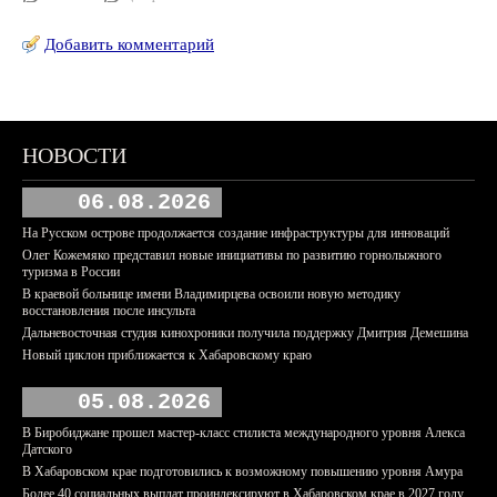
Добавить комментарий
НОВОСТИ
06.08.2026
На Русском острове продолжается создание инфраструктуры для инноваций
Олег Кожемяко представил новые инициативы по развитию горнолыжного
туризма в России
В краевой больнице имени Владимирцева освоили новую методику
восстановления после инсульта
Дальневосточная студия кинохроники получила поддержку Дмитрия Демешина
Новый циклон приближается к Хабаровскому краю
05.08.2026
В Биробиджане прошел мастер-класс стилиста международного уровня Алекса
Датского
В Хабаровском крае подготовились к возможному повышению уровня Амура
Более 40 социальных выплат проиндексируют в Хабаровском крае в 2027 году