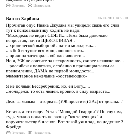
Ответить
Цитировать
Ван из Харбина
06.04.2011 18:56:10
Прочитав опус Ивана Джуляка мы увидели связь его слов,
тут к психоаналитику ходить не надо:
"Молодежь не видит СВЯЗИ.....Тема была довольно
непростая, почти ЩЕКОТЛИВАЯ..
...хронической выборной апатии молодежи....
...в бой вступит вся мощь юношеского...
...причина электоральной пассивности...
Но я, УЖ не сочтите за нескромность, скорее исключение...
...российская политика, особенно в провинциальном ее
преломлении, ДАМА не первой молодости...
элементарное нежелание «костенеющих»
Я не полный Бессребреник, но, ей Богу......
..молодежи, то есть людей, кровно, в силу возраста...
Дело за малым – оторвать (УЖ простите) ЗАД от дивана..."
Кстати, а кто видел Устав "Молодой Гвардии"? По слухам,
туды можно попасть по звонку "костенеющих" и
поручительству 6 членов. Вот такой уж в зад, по дедушке З.
Фрейду.
Ответить
Цитировать