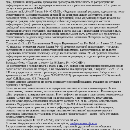
ДВ», хранящий информацию, гражданско-правовую ответственность за распространение
информации не несет. Сайт и редакция основываются и работают на основании ст.8 «Право на
доступ к информации» ФЗ-149.
Согласно пп.3,4,6 ст.57 Закона РФ «О СМИ», «Редакция, главный редактор, журналист не несут
ответственности за распространение сведений, не соответствующих действительности и
порочащих честь и достоинство граждан и организаций, либо ущемляющих права и законные
интересы граждан, либо представляющих собой злоупотребление свободой массовой
информации и (или) правами журналиста: ...если они являются дословным воспроизведением
сообщений и материалов или их фрагментов, распространенных другим средством массовой
информации (а также сообщения, переданные в пресс-релизах и информация государственных,
общественных организаций и объединений), которое может быть установлено и привлечено к
ответственности за данное нарушение законодательства Российской Федерации о средствах
массовой информации».
Согласно абз.3, п.13 Постановления Пленума Верховного Суда РФ №16 от 15 июня 2010 года
«О практике применения судами Закона РФ «О средствах массовой информации», «по делам,
вытекающим из содержания распространенной информации, распространитель не является
надлежащим ответчиком, поскольку исходя из положений Закона РФ «О средствах массовой
информации» не вправе вмешиваться в деятельность редакции, в ходе которой определяется
содержание сообщений и материалов».
Воспользуйтесь «Правом на ответ» (ст.46 Закона РФ «О СМИ»).
«В соответствии с положением ч.3 ст.196 ГПК РФ, обязанность компенсации морального вреда
подлежит возложению на авторов, а по опубликованию опровержения, в порядке ч.2 ст.152 ГК
РФ - на учредителя и главного редактор», - из апелляционного определения Хабаровского
краевого суда от 22.08.2012 г. (дело №33-5325/2012) председательствующего И.И.Куликовой,
судей С.И.Дорожко, Н.В.Пестовой.
Мнения авторов материалов не всегда совпадают с позицией редакции. Редакция не вступает в
переписку с авторами.
Редакция не несет ответственность за содержание внешних ссылок и комментариев. За них
ответственны, соответственно, исключительно их правообладатели и авторы. Комментарии на
сайте приравнены к выражению мнения. Блоги и форум не входят в электронное периодическое
издание «Дебри-ДВ», ответственность за достоверность и наполняемость несут авторы.
Политические опросы/голосования проводятся согласно ч.2. ст.46 «Опросы общественного
мнения» Федерального закона от 12.06.2002 г. № 67-ФЗ «Об основных гарантиях
избирательных прав и права на участие в референдуме граждан Российской Федерации»;
считать, там где не указано: лицо (лица), заказавшее (заказавших) проведение опроса и
оплатившее (оплативших) указанную публикацию (обнародование) - едино - сайт, без оплаты -
безвозмездно/бесплатно.
Часовой пояс сервера UTC+11 (AEST), фактически +8 мск.
Если вы обнаружили ошибки на сайте, пожалуйста,
сообщите нам об этом
.
Распространение информации о политической, социальной, духовной жизни общества,
публикации на актуальные темы, просветительские функции. Для мужчин и женщин. 16+ для