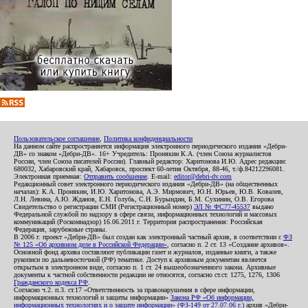
Пользовательское соглашение
,
Политика конфиденциальности
На данном сайте распространяется информация электронного периодического издания «Дебри-
ДВ» со знаком «Дебри-ДВ». 16+ Учредитель: Пронякин К.А. (член Союза журналистов
России, член Союза писателей России). Главный редактор: Харитонова И.Ю. Адрес редакции:
680032, Хабаровский край, Хабаровск, проспект 60-летия Октября, 88-46, т./ф.84212296081.
Электронная приемная:
Отправить сообщение
. E-mail:
editor@debri-dv.com
Редакционный совет электронного периодического издания «Дебри-ДВ» (на общественных
началах): К.А. Пронякин, И.Ю. Харитонова, А.Э. Мирмович, Ю.Н. Юрьев, Ю.В. Ковалев,
Л.Н. Левина, А.Ю. Жданов, Е.Н. Голубь, С.Н. Бурындин, Б.М. Сухинин, О.В. Егорова
Свидетельство о регистрации СМИ (Регистрационный номер)
ЭЛ № ФС77-45537
выдано
Федеральной службой по надзору в сфере связи, информационных технологий и массовых
коммуникаций (Роскомнадзор) 16.06.2011 г. Территория распространения: Российская
Федерация, зарубежные страны.
В 2006 г. проект «Дебри-ДВ» был создан как электронный частный архив, в соответствии с
ФЗ
№ 125 «Об архивном деле в Российской Федерации»
, согласно п. 2 ст. 13 «Создание архивов».
Основной фонд архива составляют публикации газет и журналов, изданные книги, а также
рукописи по дальневосточной (РФ) тематике. Доступ к архивным документам является
открытым в электронном виде, согласно п. 1 ст. 24 вышеобозначенного закона. Архивные
документы к частной собственности редакции не относятся, согласно ст.ст. 1275, 1276, 1306
Гражданского кодекса РФ
.
Согласно ч.2. п.3. ст.17 «Ответственность за правонарушения в сфере информации,
информационных технологий и защиты информации»
Закона РФ «Об информации,
информационных технологиях и о защите информации» (ФЗ-149 от 27.07.06 г.)
архив «Дебри-