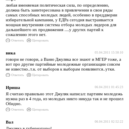
любая вменяемая политическая сила, по определению,
должна быть заинтересована в привлечении в свои ряды
самых способных молодых людей, особенно в преддверии
избирательной кампании, у ЕДРа сегодня выстраивается
мощная внутренняя система отбора молодых лидеров для
дальшейшего их продвижения ....у других партий к
сожалению этого нет.
Ответить
Цитировать
вика
05.04.2011 15:58:10
говори не говори, а Ваню Джуляка все знают и МГЕР тоже, а
вот про другие партийные молодежные организации совсем
не известно..т.к. от выборов к выборам появляются..утки.
Ответить
Цитировать
Ириша
06.04.2011 01:45:23
Я считаю правильно этот Джуляк написал: партиям молодежь
нужна раз в 4 года, из молодых никто никуда так и не прошел
Обидно.
Ответить
Цитировать
Вал
06.04.2011 02:52:22
Джуляка в губернаторы!