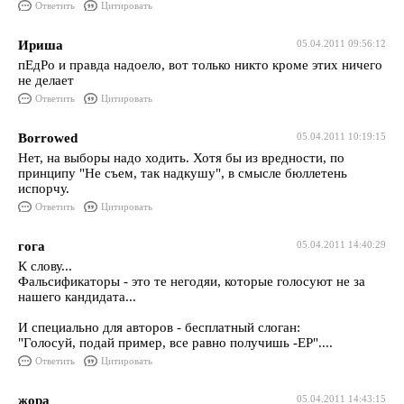
Ответить
Цитировать
Ириша
05.04.2011 09:56:12
пЕдРо и правда надоело, вот только никто кроме этих ничего
не делает
Ответить
Цитировать
Borrowed
05.04.2011 10:19:15
Нет, на выборы надо ходить. Хотя бы из вредности, по
принципу "Не съем, так надкушу", в смысле бюллетень
испорчу.
Ответить
Цитировать
гога
05.04.2011 14:40:29
К слову...
Фальсификаторы - это те негодяи, которые голосуют не за
нашего кандидата...
И специально для авторов - бесплатный слоган:
"Голосуй, подай пример, все равно получишь -ЕР"....
Ответить
Цитировать
жора
05.04.2011 14:43:15