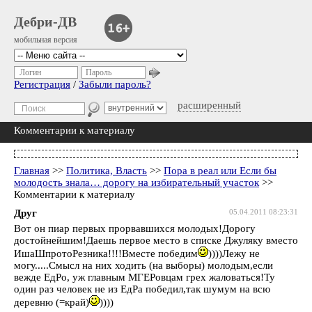
Дебри-ДВ
мобильная версия
Логин
Пароль
Регистрация
/
Забыли пароль?
расширенный
Комментарии к материалу
Главная
>>
Политика, Власть
>>
Пора в реал или Если бы
молодость знала… дорогу на избирательный участок
>>
Комментарии к материалу
Друг
05.04.2011 08:23:31
Вот он пиар первых прорвавшихся молодых!Дорогу
достойнейшим!Даешь первое место в списке Джуляку вместо
ИшаШпротоРезника!!!!Вместе победим
))))Лежу не
могу.....Смысл на них ходить (на выборы) молодым,если
вежде ЕдРо, уж главным МГЕРовцам грех жаловаться!Ту
один раз человек не из ЕдРа победил,так шумум на всю
деревню (=край)
))))