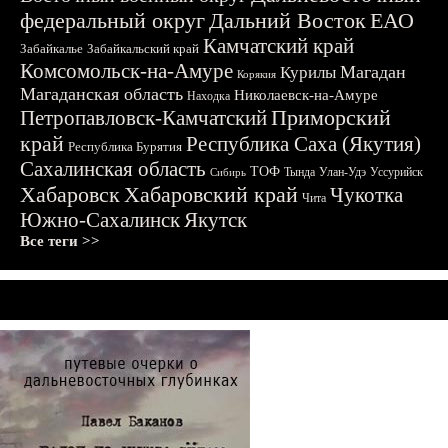
федеральный округ
Дальний Восток
ЕАО
Камчатский край
Забайкалье
Забайкальский край
Комсомольск-на-Амуре
Магадан
Курилы
Корякия
Магаданская область
Николаевск-на-Амуре
Находка
Приморский
Петропавловск-Камчатский
край
Республика Саха (Якутия)
Республика Бурятия
Сахалинская область
ТОФ
Тында
Улан-Удэ
Уссурийск
Сибирь
Хабаровск
Хабаровский край
Чукотка
Чита
Южно-Сахалинск
Якутск
Все теги >>