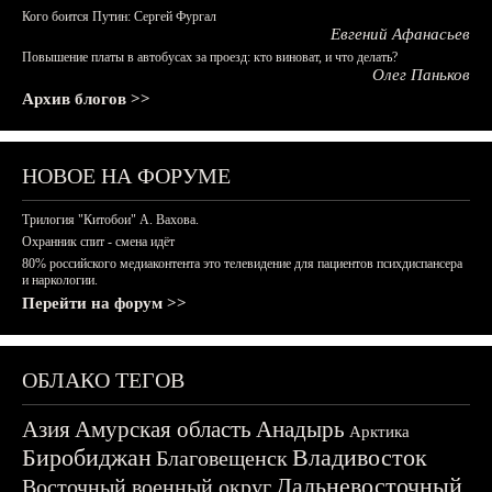
Кого боится Путин: Сергей Фургал
Евгений Афанасьев
Повышение платы в автобусах за проезд: кто виноват, и что делать?
Олег Паньков
Архив блогов >>
НОВОЕ НА ФОРУМЕ
Трилогия "Китобои" А. Вахова.
Охранник спит - смена идёт
80% российского медиаконтента это телевидение для пациентов психдиспансера
и наркологии.
Перейти на форум >>
ОБЛАКО ТЕГОВ
Азия
Амурская область
Анадырь
Арктика
Биробиджан
Владивосток
Благовещенск
Дальневосточный
Восточный военный округ